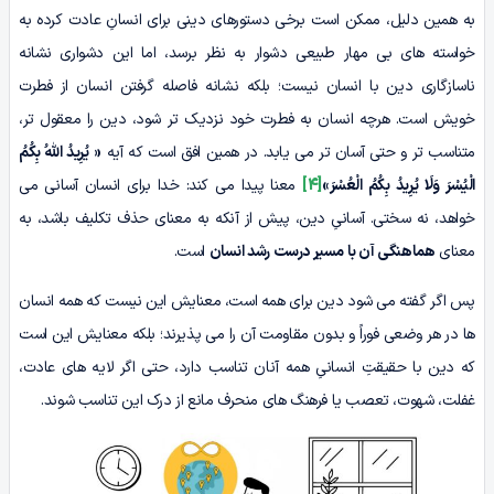
به همین دلیل، ممکن است برخی دستورهای دینی برای انسانِ عادت کرده به
خواسته های بی مهار طبیعی دشوار به نظر برسد، اما این دشواری نشانه
ناسازگاری دین با انسان نیست؛ بلکه نشانه فاصله گرفتن انسان از فطرت
خویش است. هرچه انسان به فطرت خود نزدیک تر شود، دین را معقول تر،
متناسب تر و حتی آسان تر می یابد. در همین افق است که آیه
«
یُرِیدُ اللَّهُ بِکُمُ
الْیُسْرَ وَلَا یُرِیدُ بِکُمُ الْعُسْرَ»
[4]
معنا پیدا می کند: خدا برای انسان آسانی می
خواهد، نه سختی. آسانیِ دین، پیش از آنکه به معنای حذف تکلیف باشد، به
معنای
هماهنگی آن با مسیر درست رشد انسان
است.
پس اگر گفته می شود دین برای همه است، معنایش این نیست که همه انسان
ها در هر وضعی فوراً و بدون مقاومت آن را می پذیرند؛ بلکه معنایش این است
که دین با حقیقتِ انسانیِ همه آنان تناسب دارد، حتی اگر لایه های عادت،
غفلت، شهوت، تعصب یا فرهنگ های منحرف مانع از درک این تناسب شوند.