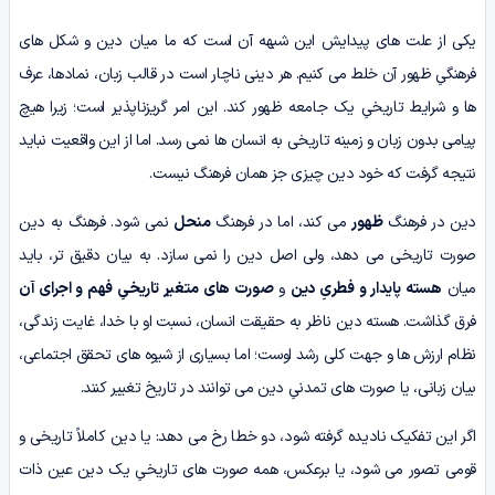
یکی از علت های پیدایش این شبهه آن است که ما میان دین و شکل های
فرهنگیِ ظهور آن خلط می کنیم. هر دینی ناچار است در قالب زبان، نمادها، عرف
ها و شرایط تاریخیِ یک جامعه ظهور کند. این امر گریزناپذیر است؛ زیرا هیچ
پیامی بدون زبان و زمینه تاریخی به انسان ها نمی رسد. اما از این واقعیت نباید
نتیجه گرفت که خود دین چیزی جز همان فرهنگ نیست.
دین در فرهنگ
ظهور
می کند، اما در فرهنگ
منحل
نمی شود. فرهنگ به دین
صورت تاریخی می دهد، ولی اصل دین را نمی سازد. به بیان دقیق تر، باید
میان
هسته پایدار و فطریِ دین
و
صورت های متغیر تاریخیِ فهم و اجرای آن
فرق گذاشت. هسته دین ناظر به حقیقت انسان، نسبت او با خدا، غایت زندگی،
نظام ارزش ها و جهت کلی رشد اوست؛ اما بسیاری از شیوه های تحقق اجتماعی،
بیان زبانی، یا صورت های تمدنیِ دین می توانند در تاریخ تغییر کنند.
اگر این تفکیک نادیده گرفته شود، دو خطا رخ می دهد: یا دین کاملاً تاریخی و
قومی تصور می شود، یا برعکس، همه صورت های تاریخیِ یک دین عین ذات