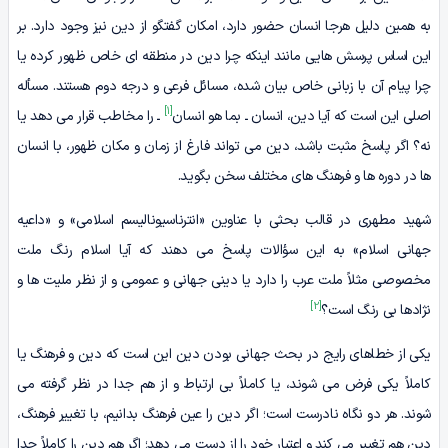
به همین دلیل هرجا انسان حضور دارد، امکان گفتگو از دین نیز وجود دارد. بر
این اساس پرسش هایی مانند اینکه چرا دین در منطقه ای خاص ظهور کرده یا
چرا پیام آن با زبانی خاص بیان شده، مسائل فرعی و درجه دوم هستند. مسأله
[1]
اصلی این است که آیا دین، انسان ـ بما هو انسان
ـ را مخاطب قرار می دهد یا
نه؟ اگر پاسخ مثبت باشد، دین می تواند فارغ از زمان و مکان ظهور، با انسان
ها در دوره ها و فرهنگ های مختلف سخن بگوید.
شهید مطهری در قالب بحثی با عناوین «انترناسیونالیسم اسلامی» و «داعیه
جهانی اسلام» به این سؤالات پاسخ می دهند که آیا اسلام رنگ ملت
مخصوصی مثلاً ملت عرب را دارد یا دینی جهانی و عمومی و از نظر ملیت ها و
[2]
نژادها بی رنگ است؟
یکی از خطاهای رایج در بحث جهانی بودن دین این است که دین و فرهنگ یا
کاملاً یکی فرض می شوند، یا کاملاً بی ارتباط و از هم جدا در نظر گرفته می
شوند. هر دو نگاه نادرست است؛ اگر دین را عین فرهنگ بدانیم، با تغییر فرهنگ،
دین هم تغییر می کند و اعتبار خود را از دست می دهد؛ اگر هم دین را کاملاً جدا