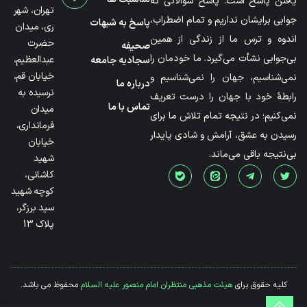
یافتن پاسخ است. پاسخ سؤالاتی که
تهران، شهر
جوابی برایشان نداریم و تمام اضطراب،
پاسخ به شبهات
ری، میدان
اندوه و ترس ما از زندگی از همین
حضرت
صحیفه
بی‌جوابی نشأت می‌گیرد. ما خودمان را
عبدالعظیم،
سجادیه جامعه
خیابان قم،
نمی‌شناسیم، جهان را نمی‌شناسیم و
درباره ما
نرسیده به
رابطۀ خود با جهان را درست تعریف
تماس با ما
میدان
نمی‌کنیم؛ در نتیجه تمام تلاش ما برای
فرمانداری،
رسیدن به عشق، آرامش و شادی پایدار
خیابان
بی‌نتیجه باقی می‌ماند.
شهید
کاشانی،
کوچه شهید
سید برزگر،
پلاک 13
کلیه حقوق برای
هیئت مذهبی منتظران امام منصور علیه السلام
محفوظ می باشد.