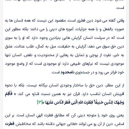
است.
وقتی گفته می شود دین فطری است، مقصود این نیست که همه انسان ها به
صورت بالفعل و با همه جزئیات، آموزه های دینی را می دانند؛ بلکه منظور این
است که در سرشت انسان گرایش هایی بنیادین وجود دارد که او را به سوی
دین حق سوق می دهد: گرایش به حقیقت، میل به کمال، طلب عدالت، عشق
به خیر، نفرت از پوچی و تمایل به رهایی از محدودیت و نقص. انسان تنها
موجودی نیست که نیازهای طبیعی دارد؛ او موجودی است که از وضع موجود
خود فراتر می رود و در جستجوی
نامحدود
است.
از این منظر، دین حق با ساختار وجودی انسان بیگانه نیست، بلکه با نحوه
آفرینش انسان تناسب دارد. قرآن نیز به همین نسبت اشاره می کند:
«
فَأَقِمْ
وَجْهَکَ لِلدِّینِ حَنِیفًا
فِطْرَتَ اللَّهِ الَّتِی فَطَرَ النَّاسَ عَلَیْهَا »
[3]
یعنی روی خود را متوجه دینی کن که مطابق فطرت الهیِ انسان است. بر این
اساس، دین از آن رو می تواند خطابی جهانی داشته باشد که مخاطبش
فطرت