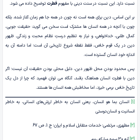
نسبت دارد. این نسبت در سنت دینی با مفهوم
فطرت
توضیح داده می شود.
بر این اساس، دین برای همه است نه چون در همه جا هم زمان آغاز شده، بلکه
چون با آنچه در همه انسان ها مشترک است سخن می گوید: حقیقت جویی،
کمال طلبی، خداخواهی، و نیاز به تنظیم درستِ نظام محبت و زندگی. ظهور
دین در یک قوم خاص، فقط نقطه شروع تاریخی آن است؛ اما دامنه آن به
اندازه خود انسان گسترده است.
پس محدود بودنِ محل ظهور دین، دلیل محلی بودنِ حقیقت آن نیست؛ اگر
دین با فطرت انسان هماهنگ باشد، آنگاه می توان فهمید که چرا از دل یک
تاریخ خاص برمی خیزد، اما مخاطبش همه انسان ها هستند.
[1]
انسان بما هو انسان، یعنی انسان به خاطر ارزش‌های انسانی، به خاطر
انسانیت و انسان‌دوستی
[2]
مطهری، مرتضی؛ خدمات متقابل اسلام و ایران؛ ج 1، ص 67
[3]
آیه 30 سوره مبارکه روم