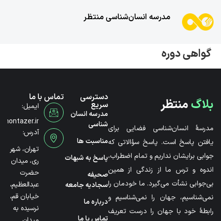
مدرسه انسان‌شناسی منتظر
گواهی دوره
دسترسی
تماس با ما
بلاگ
منتظر
سریع
ایمیل:
مدرسه انسان
@montazer.ir
شناسی
مدرسۀ انسان‌شناسی فضایی برای
آدرس:
مناسبت ها
یافتن پاسخ است. پاسخ سؤالاتی که
تهران، شهر
جوابی برایشان نداریم و تمام اضطراب،
پاسخ به شبهات
ری، میدان
اندوه و ترس ما از زندگی از همین
حضرت
صحیفه
بی‌جوابی نشأت می‌گیرد. ما خودمان را
عبدالعظیم،
سجادیه جامعه
خیابان قم،
نمی‌شناسیم، جهان را نمی‌شناسیم و
درباره ما
نرسیده به
رابطۀ خود با جهان را درست تعریف
تماس با ما
میدان