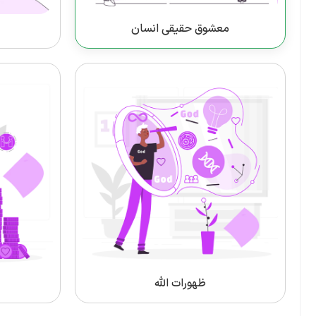
معشوق حقیقی انسان
ظهورات الله