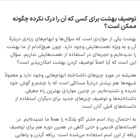
بلوغ کودک عزیز روان
0/8
قضا و قدر و اختیار
0/13
توصیف بهشت برای کسی که آن را درک نکرده چگونه
ممکن است؟
ابتلاء و امتحان در زندگی
0/26
بهشت یکی از مواردی است که سؤال‌ها و ابهام‌های زیادی دربارۀ
شیطان دشمن آشکار
آن و به ویژه نعمت‌هایش وجود دارد، چون هیچ‌کدام از ما بهشت
0/14
را ندیده‌ایم و تجربه‌ای در استفاده از نعمت‌هایش نداریم. سؤال
بیماری‌های پنهان روح
0/15
این است که آیا اصلاً توصیف کردن بهشت امکان‌پذیر است؟
همیشه در مورد چیزهای ناشناخته ابهام‌هایی وجود دارد و معمولاً
شناخت بهشت و جهنم
0/22
شبهه‌ها هم بیشتر دربارۀ مسائلی است که با چشم و گوش خود
ندیده و نشنیده‌ایم. در چنین مواردی بهترین راه معرفی
مفهوم قرار مکین یا جایگاه امن چیست و چه اثری بر زندگی
ناشناخته‌ها و توصیف چیزهای جدید برای دیگران استفاده از
مادی و معنوی انسان دارد؟
دانسته‌های قبلی آنان است.
نگاهی به پاداش مومنین؛ آیا بهشت نهایت پاداش ماست؟
به احتمال زیاد اسم «شتر گاو پلنگ» را همۀ ما شنیده‌ایم. در
بهشت ظهور نفس، آیا ما به مکانی جز ساخته های خود
افسانه‌های قدیمی و حتی گاهی در همین دوره هم برای توصیف
وارد می شویم؟
زرافه از این اسم استفاده می‌شده است. زرافه گردن و پاهایی