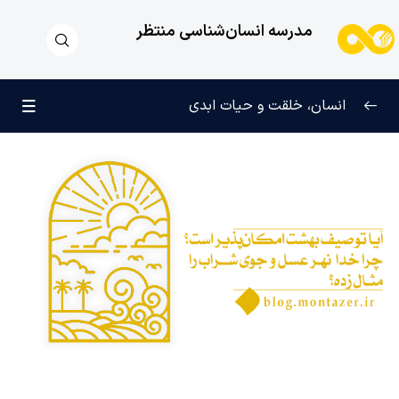
مدرسه انسان‌شناسی منتظر
انسان، خلقت و حیات ابدی
انسان و تجلیات هستی
0/6
علامت رشد در مسیر حق
0/5
چرا آفریده شده‌ایم؟
0/4
راز شادی و آرامش پایدار
0/13
خانواده آسمانی انسان
0/13
مهندسی نفس و تربیت روح
0/11