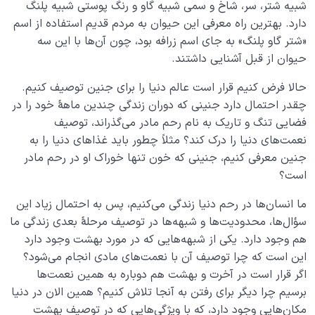
شبیه شتر، سر، شاخ و سمی شبیه گاو و رنگ پوستی شبیه پلنگ
آیا توصیف بهشت امکان‌پذیر است؟ چرا خدا نهر عسل و
دارد. بهترین راه معرفی این حیوان به مردم قدیم استفاده از اسم
جوی شراب را مثال زده؟
«شتر گاو پلنگ» به جای اسم زرافه بود، چون آن‌ها با این سه
بررسی قدمت بهشت از منظر عقل و ایمان؛ آیا بهشت پیش
حیوان از قبل آشنایی داشتند.
از دنیا وجود داشته است؟
حالا فرض کنیم قرار است عالم دنیا را برای جنین توصیف‌ کنیم.
درهای بهشت چند تاست و هر یک مخصوص ورود چه
چقدر احتمال دارد جنینی که دوران زندگی چندین ماهۀ خود را در
کسانی است؟
فضایی تنگ و تاریک به نام رحم مادر می‌گذراند، توصیف
نعمت‌های دنیا را درک کند؟ مثلاً چطور باید غذاهای دنیا را به
وسعت بهشت فرصت یا تهدید؛ چگونه ورود به بهشت
جنین معرفی کنیم، جنینی که خون تنها خوراک او در رحم مادر
ممکن است برای ما به تهدید تبدیل شود؟
است؟
بهشت تجلی بینهایت؛ رابطه بهشت با بینهایت طلبی انسان
ما انسان‌ها در رحم دنیا زندگی می‌کنیم، پس به احتمال زیاد این
چیست؟
سؤال‌ها، محدودیت‌ها و شبهه‌ها در توصیف مرحلۀ بعدی زندگی ما
چرا شناختن ویژگی های بهشت برای انسانی که در مسیر
هم وجود دارد. یکی از شبهه‌هایی که در مورد بهشت وجود دارد
سلوک انسانی قرار دارد مهم است؟
این است که چرا توصیف آن با نعمت‌های مادی انجام می‌شود؟
اگر قرار است در آخرت و بهشت هم دوباره به همین نعمت‌ها
آیا شوق بهشت در قلب شما جای گرفته است؛ چرا کسب این
برسیم چرا دیگر برای رفتن به آنجا تلاش کنیم؟ همین الان در دنیا
شوق اهمیت دارد؟
مکان‌هایی وجود دارد، که با ویژگی‌هایی که در توصیف بهشت