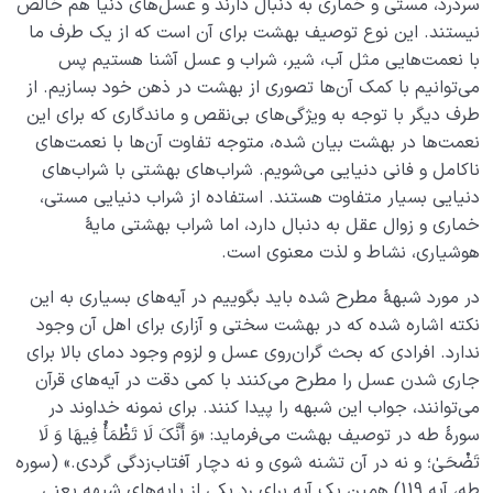
سردرد، مستی و خماری به دنبال دارند و عسل‌های دنیا هم خالص
نیستند. این نوع توصیف بهشت برای آن است که از یک طرف ما
با نعمت‌هایی مثل آب، شیر، شراب و عسل آشنا هستیم پس
می‌توانیم با کمک آن‌ها تصوری از بهشت در ذهن خود بسازیم. از
طرف دیگر با توجه به ویژگی‌های بی‌نقص و ماندگاری که برای این
نعمت‌ها در بهشت بیان شده، متوجه تفاوت آن‌ها با نعمت‌های
نا‌کامل و فانی دنیایی می‌شویم. شراب‌های بهشتی با شراب‌های
دنیایی بسیار متفاوت هستند. استفاده از شراب دنیایی مستی،
خماری و زوال عقل به دنبال دارد، اما شراب بهشتی مایۀ
هوشیاری، نشاط و لذت معنوی است.
در مورد شبهۀ مطرح شده باید بگوییم در آیه‌های بسیاری به این
نکته اشاره شده که در بهشت سختی و آزاری برای اهل آن وجود
ندارد. افرادی که بحث گران‌روی عسل و لزوم وجود دمای بالا برای
جاری شدن عسل را مطرح می‌کنند با کمی دقت در آیه‌های قرآن
می‌توانند، جواب این شبهه را پیدا کنند. برای نمونه خداوند در
سورۀ طه در توصیف بهشت می‌فرماید: «وَ أَنَّکَ لَا تَظْمَأُ فِیهَا وَ لَا
تَضْحَىٰ؛ و نه در آن تشنه شوی و نه دچار آفتاب‌زدگی گردی.» (سوره
طه، آیه 119) همین یک آیه برای رد یکی از پایه‌های شبهه یعنی