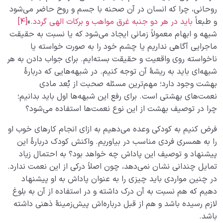
روحانى، چرا که انسان در آن صحنه با جسم و روح حاضر مى‌شود
و طبعاً
باید در هر دو جنبه غرق مواهب و برکات الهى گردد.
»
[4]
شبهه و ابهام معمولاً زمانی ایجاد می‌شود که یا نسبت به حقیقت
ماجرایی آگاهی نداریم یا چشم خود را به صورت خواسته یا
ناخواسته روی واقعیت و حقیقت بسته‌ایم. برای جواب دادن به هر
شبهه‌ای باید به ریشۀ آن‌ توجه کنیم. در شبهه‌هایی که دربارۀ
بهشت وجود دارد؛ مهم‌ترین مسئله صحبت از بُعد مادی
نعمت‌های بهشتی است. برای رفع این شبهه‌ها اول باید بدانیم؛
چرا در توصیف بهشت از این نوع نعمت‌ها استفاده می‌شود؟
فرض کنیم به کودکی وعده می‌دهیم به ازای انجام کارهای خوب او
را به همسری فردی مناسب در بیاوریم. واکنش کودک دربارۀ این
پیشنهاد و توصیف این پاداش چه خواهد بود؟ به احتمال زیاد
تمایل چندانی نشان نمی‌دهد، چون اصلاً درکی از این نعمت ندارد.
در چنین مواردی باید چیزی را به عنوان پاداش به او پیشنهاد
دهیم که هم نسبت به آن درک داشته و در استفاده از آن به بلوغ
لازم رسیده باشد و هم از قبل درباره‌اش پیش‌زمینۀ ذهنی داشته
باشد.