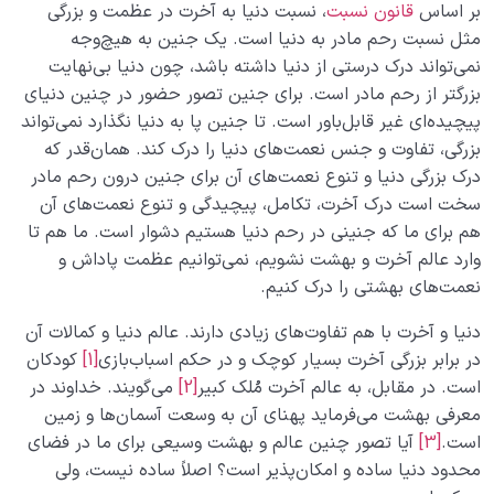
بر اساس
قانون نسبت
، نسبت دنیا به آخرت در عظمت و بزرگی
چرا انسان در گرو اعمالش است؛ عمل چگونه بهشت و جهنم
مثل نسبت رحم مادر به دنیا است. یک جنین به‌ هیچ‌وجه
را می سازد؟
نمی‌تواند درک درستی از دنیا داشته باشد، چون دنیا بی‌نهایت
گرفتاری در جهنم نفس چیست؟ راه تشخیص و عبور از آن
بزرگتر از رحم مادر است. برای جنین تصور حضور در چنین دنیای
چگونه است؟
پیچیده‌ای غیر قابل‌باور است. تا جنین پا به دنیا نگذارد نمی‌تواند
بزرگی، تفاوت و جنس نعمت‌های دنیا را درک کند. همان‌قدر که
تقسیم بندی انواع جهنم بر چه مبنایی است و چگونه زندگی
درک بزرگی دنیا و تنوع نعمت‌های آن برای جنین درون رحم مادر
ما را تحت تاثیر قرار می دهد؟
سخت است درک آخرت، تکامل، پیچیدگی و تنوع نعمت‌های آن
بهشت و جهنم ارزان؛ چگونه با انتخاب‌های روزمره، سعادت
هم برای ما که جنینی در رحم دنیا هستیم دشوار است. ما هم تا
و رنج ابدی خود را شکل میدهیم؟
وارد عالم آخرت و بهشت نشویم، نمی‌توانیم عظمت پاداش و
نعمت‌های بهشتی را درک کنیم.
بهشت و جهنم در زندگی روزمره؛ هر انتخاب ما یک قدم در
مسیر ساختن سرنوشت ابدی
دنیا و آخرت با هم تفاوت‌های زیادی دارند. عالم دنیا و کمالات آن
در برابر بزرگی آخرت بسیار کوچک و در حکم اسباب‌بازی
[1]
کودکان
نگاه ابدی و آمادگی برای آخرت
0/14
است. در مقابل، به عالم آخرت مُلک کبیر
[2]
می‌گویند. خداوند در
معرفی بهشت می‌فرماید پهنای آن به وسعت آسمان‌ها و زمین
از خیال تا سلامت قلب
0/31
است.
[3]
آیا تصور چنین عالم و بهشت وسیعی برای ما در فضای
محدود دنیا ساده و امکان‌پذیر است؟ اصلاً ساده نیست، ولی
انسان در مرکز آفرینش
0/9