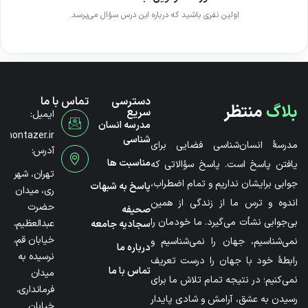
اولین نفری باشید که درباره این درس سؤال می‌پرسد.
دسترسی
تماس با ما
بلاگ
منتظر
سریع
ایمیل:
مدرسه انسان
@montazer.ir
شناسی
مدرسۀ انسان‌شناسی فضایی برای
آدرس:
مناسبت ها
یافتن پاسخ است. پاسخ سؤالاتی که
تهران، شهر
جوابی برایشان نداریم و تمام اضطراب،
پاسخ به شبهات
ری، میدان
اندوه و ترس ما از زندگی از همین
حضرت
صحیفه
بی‌جوابی نشأت می‌گیرد. ما خودمان را
عبدالعظیم،
سجادیه جامعه
خیابان قم،
نمی‌شناسیم، جهان را نمی‌شناسیم و
درباره ما
نرسیده به
رابطۀ خود با جهان را درست تعریف
تماس با ما
میدان
نمی‌کنیم؛ در نتیجه تمام تلاش ما برای
فرمانداری،
رسیدن به عشق، آرامش و شادی پایدار
خیابان