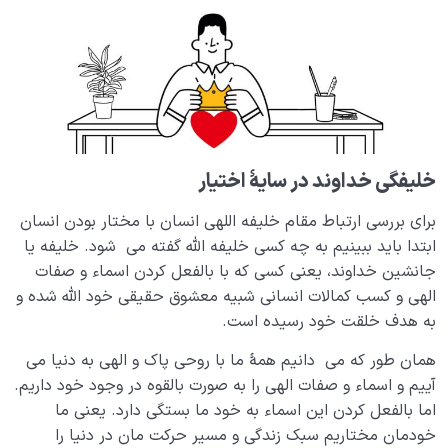
ابتلاء و امتحان در زندگی
0/26
شیطان دشمن آشکار
0/14
بیماری‌های پنهان روح
0/15
شناخت بهشت و جهنم
0/22
خلیفگی خداوند در سایۀ اختیار
نگاه ابدی و آمادگی برای آخرت
0/14
برای بررسی ارتباط مقام خلیفه اللهی انسان با مختار بودن انسان
ابتدا باید ببینیم به چه کسی خلیفه الله گفته می شود. خلیفه یا
از خیال تا سلامت قلب
0/31
جانشین خداوند، یعنی کسی که با بالفعل کردن اسماء و صفات
الهی و کسب کمالات انسانی شبیه معشوق حقیقی خود الله شده و
انسان در مرکز آفرینش
0/9
به هدف خلقت خود رسیده است.
دیدار جهان غیب
همان طور که می دانیم همۀ ما با روحی پاک و الهی به دنیا می
0/9
آییم و اسماء و صفات الهی را به صورت بالقوه در وجود خود داریم.
اما بالفعل کردن این اسماء به خود ما بستگی دارد. یعنی ما
خودمان مختاریم سبک زندگی و مسیر حرکت مان در دنیا را