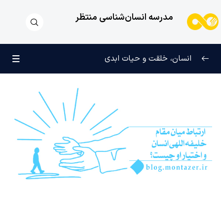
مدرسه انسان‌شناسی منتظر
انسان، خلقت و حیات ابدی
انسان و تجلیات هستی
0/6
علامت رشد در مسیر حق
0/5
چرا آفریده شده‌ایم؟
0/4
راز شادی و آرامش پایدار
0/13
خانواده آسمانی انسان
0/13
مهندسی نفس و تربیت روح
0/11