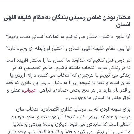
بلوغ کودک عزیز روان
0/8
قضا و قدر و اختیار
0/13
مختار بودن ضامن رسیدن بندگان به مقام خلیفه اللهی
انسان
منظور از میزان در قیامت چیست و قلب ما با چه معیاری
آیا بدون داشتن اختیار می توانیم به کمالات انسانی دست یابیم؟
سنجیده می شود؟
آیا بین مقام خلیفه اللهی انسان و اختیار او رابطه ای وجود دارد؟
آیا برای عملکرد انسان معیار و میزان اعمالی وجود دارد؛ چه
کسی می تواند میزان سنجش باشد؟
در درس قبل گفتیم که خداوند ما انسان ها را مختار آفریده است
تا در زندگی قدرت انتخاب داشته باشیم. ما هر تصمیمی که در
میزان دانایی ما چه تاثیری در سبک زندگی مان دارد؛ آیا
زندگی می گیریم یا هرچیزی که انتخاب می کنیم، دارای ارزش یا
معیاری مهم تر از دارایی هم وجود دارد؟
قَدَری است و قضا یا نتیجه ای را به دنبال دارد. این قانون که قضا
ثقلین چیست؛ در خوشبختی ما چه نقشی داشته و ارتباط آن
و قدر نام دارد، در هر پنج بخش جمادی، گیاهی،
حیوانی
، عقلی و
با میزان اعمال چگونه است؟
فوق عقلی یا انسانی ما وجود دارد.
بررسی ارتباط میزان اعمال و عشق؛ هرچه عاشق تر، میزان
برای نمونه فردی که در سرمایه گذاری اقتصادی، انتخاب های
عمل سنگین تر
درست و عاقلانه ای می کند، نتیجۀ آن موفقیت و سود خوب و
حلالی است که عایدش می شود. دیگری برنامۀ ورزشی و تغذیۀ
منظور از سنگینی نامه عمل چیست و چه اثری در سعادت یا
مناسبی را در پیش می گیرد و قضا و نتیجۀ انتخابش، برخورداری
شقاوت ما دارد؟