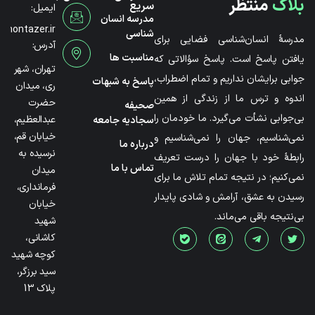
بلاگ
منتظر
سریع
ایمیل:
مدرسه انسان
@montazer.ir
شناسی
مدرسۀ انسان‌شناسی فضایی برای
آدرس:
مناسبت ها
یافتن پاسخ است. پاسخ سؤالاتی که
تهران، شهر
جوابی برایشان نداریم و تمام اضطراب،
پاسخ به شبهات
ری، میدان
اندوه و ترس ما از زندگی از همین
حضرت
صحیفه
بی‌جوابی نشأت می‌گیرد. ما خودمان را
عبدالعظیم،
سجادیه جامعه
خیابان قم،
نمی‌شناسیم، جهان را نمی‌شناسیم و
درباره ما
نرسیده به
رابطۀ خود با جهان را درست تعریف
تماس با ما
میدان
نمی‌کنیم؛ در نتیجه تمام تلاش ما برای
فرمانداری،
رسیدن به عشق، آرامش و شادی پایدار
خیابان
بی‌نتیجه باقی می‌ماند.
شهید
کاشانی،
کوچه شهید
سید برزگر،
پلاک 13