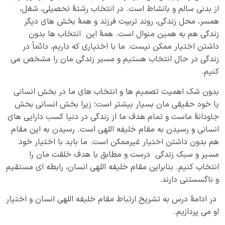
از بدنی سالم و بانشاط است. در انتخاب رشتۀ تحصیلی، شغل،
انتخاب درست چه تاثیری در زندگی ما دارد؛ چرا انتخابهای
همسر، محل زندگی، روند تربیت فرزند و همۀ بخش های دیگر
ما مهم است؟
زندگی هم به همین منوال است. همۀ این انتخاب ها بدون
داشتن اختیار ممکن نیست. ما با اختیاری که داریم، دائماً در
میزان و انتخاب صحیح چه ارتباطی با هم دارند؛ چرا شناخت
زندگی در حال انتخاب هستیم و مسیر زندگی مان را مشخص می
میزان در انتخاب های ما تاثیرگذار است؟
کنیم.
لزوم و اهمیت عبرت گرفتن از دنیا چیست؛ چگونه می توان از
بدون شک اهمیت تصمیم ها و انتخاب های ما در بخش انسانی
هر حادثه ای عبرت گرفت؟
یا خود حقیقی مان بسیار بیشتر است؛ زیرا بخش انسانی بخش
جاودانۀ ماست و تمام هدف ما از زندگی در دنیا کسب دارایی های
آیا تقدیر و سرنوشت ما قابل تغییر است؛ چگونه می توان
تقدیر و سرنوشت را تغییر داد؟
انسانی و رسیدن به مقام خلیفه اللهی است. رسیدن به این مقام
هم بدون داشتن اختیار غیرممکن است. ما باید با اختیار خود
آینده با گذشته چه نسبتی دارد؛ چگونه با عبرت گرفتن از
مسیر و سبک زندگی درست و مطابق با هدف خلقت مان را
گذشته آیندۀ بهتری بسازیم؟
انتخاب کنیم. بنابراین مقام خلیفه اللهی انسان، رابطه ای مستقیم
و ناگسستنی دارند.
جبر و اختیار؛ قانون قضا و قدر نشانۀ مشیت الهی است یا
اختیار ما؟
در ادامۀ درس به تشریح ارتباط مقام خلیفه اللهی انسان و اختیار
او می پردازیم.
ارتباط میان مقام خلیفه اللهی انسان و اختیار او چیست؟