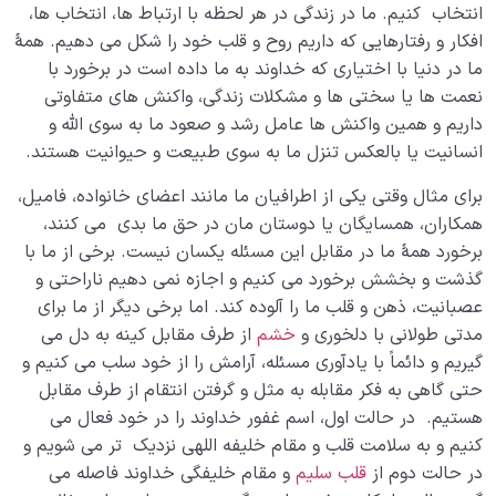
انتخاب کنیم. ما در زندگی در هر لحظه با ارتباط ها، انتخاب ها،
افکار و رفتارهایی که داریم روح و قلب خود را شکل می دهیم. همۀ
ما در دنیا با اختیاری که خداوند به ما داده است در برخورد با
نعمت ها یا سختی ها و مشکلات زندگی، واکنش های متفاوتی
داریم و همین واکنش ها عامل رشد و صعود ما به سوی الله و
انسانیت یا بالعکس تنزل ما به سوی طبیعت و حیوانیت هستند.
برای مثال وقتی یکی از اطرافیان ما مانند اعضای خانواده، فامیل،
همکاران، همسایگان یا دوستان مان در حق ما بدی می کنند،
برخورد همۀ ما در مقابل این مسئله یکسان نیست. برخی از ما با
گذشت و بخشش برخورد می کنیم و اجازه نمی دهیم ناراحتی و
عصبانیت، ذهن و قلب ما را آلوده کند. اما برخی دیگر از ما برای
مدتی طولانی با دلخوری و
خشم
از طرف مقابل کینه به دل می
گیریم و دائماً با یادآوری مسئله، آرامش را از خود سلب می کنیم و
حتی گاهی به فکر مقابله به مثل و گرفتن انتقام از طرف مقابل
هستیم. در حالت اول، اسم غفور خداوند را در خود فعال می
کنیم و به سلامت قلب و مقام خلیفه اللهی نزدیک تر می شویم و
در حالت دوم از
قلب سلیم
و مقام خلیفگی خداوند فاصله می