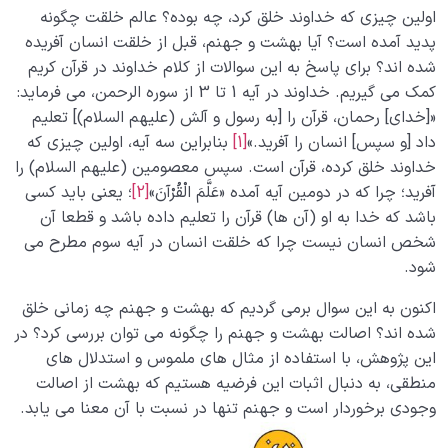
آیا توصیف بهشت امکان‌پذیر است؟ چرا خدا نهر عسل و
اولین چیزی که خداوند خلق کرد، چه بوده؟ عالم خلقت چگونه
جوی شراب را مثال زده؟
پدید آمده است؟ آیا بهشت و جهنم، قبل از خلقت انسان آفریده
شده اند؟ برای پاسخ به این سوالات از کلام خداوند در قرآن کریم
بررسی قدمت بهشت از منظر عقل و ایمان؛ آیا بهشت پیش
کمک می گیریم. خداوند در آیه 1 تا 3 از سوره الرحمن، می فرماید:
از دنیا وجود داشته است؟
«[خدای] رحمان، قرآن را [به رسول و آلش (علیهم السلام)] تعلیم
داد [و سپس] انسان را آفرید.»
[1]
بنابراین سه آیه، اولین چیزی که
درهای بهشت چند تاست و هر یک مخصوص ورود چه
کسانی است؟
خداوند خلق کرده، قرآن است. سپس معصومین (علیهم السلام) را
آفرید؛ چرا که در دومین آیه آمده «عَلَّمَ الْقُرْآنَ»
[2]
؛ یعنی باید کسی
وسعت بهشت فرصت یا تهدید؛ چگونه ورود به بهشت
باشد که خدا به او (آن ها) قرآن را تعلیم داده باشد و قطعا آن
ممکن است برای ما به تهدید تبدیل شود؟
شخص انسان نیست چرا که خلقت انسان در آیه سوم مطرح می
شود.
بهشت تجلی بینهایت؛ رابطه بهشت با بینهایت طلبی انسان
چیست؟
اکنون به این سوال برمی گردیم که بهشت و جهنم چه زمانی خلق
شده اند؟ اصالت بهشت و جهنم را چگونه می توان بررسی کرد؟ در
چرا شناختن ویژگی های بهشت برای انسانی که در مسیر
این پژوهش، با استفاده از مثال های ملموس و استدلال های
سلوک انسانی قرار دارد مهم است؟
منطقی، به دنبال اثبات این فرضیه هستیم که بهشت از اصالت
آیا شوق بهشت در قلب شما جای گرفته است؛ چرا کسب این
وجودی برخوردار است و جهنم تنها در نسبت با آن معنا می یابد.
شوق اهمیت دارد؟