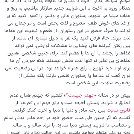
شویم. شرایط زندگی آخرت با دنیای ما تفاوت زیادی دارد؛ اگر ما به
هنگام ورود به آخرت با این شرایط جدید سازگار نباشیم، به رنج و
عذاب مبتلا می شویم. رستوران عالی و لوکسی را تصور کنید که پر
از غذاهای خوش طعم، متنوع و لذت بخش است و مراجعان می
توانند با صرف حضور در این رستوران، از طعم و کیفیت این غذاها
لذت ببرند. حالا فرض کنید یک نفر به دلیل بیماری ای مانند از
بین رفتن گیرنده های چشایی یا مشکلات گوارشی، نمی تواند
غذاها را بچشد یا آن ها را هضم کند. برای چنین شخصی، همین
غذاهای بی نظیر نه تنها لذت بخش نیستند، بلکه خوردن آن ها
برای او با درد، تهوع یا رنج همراه خواهد بود. در این وضعیت نمی
توان گفت که غذاها یا رستوران نقصی دارند؛ بلکه مشکل از
وضعیت سلامت این شخص است.
پیش تر در مقاله «
جهنم چیست؟
» گفتیم که جهنم همان عدم
تطابق با شرایط زیستی آخرت است و برای فهم این تعریف، از
قانون نسبت
بین رحم مادر و دنیا با دنیا و آخرت کمک گرفتم.
گفتیم که اگر جنین طی مدت حضور خود در رحم مادر، بدنی سالم
و متناسب با شرایط زیستی دنیا بسازد، با تولد سالم و یا سالم
قوی به دنیا متولد خواهد داشت. در این حالت نوزاد قادر است از