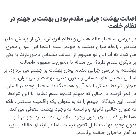
بلوغ کودک عزیز روان
0/8
قضا و قدر و اختیار
0/13
اصالت بهشت؛ چرایی مقدم بودن بهشت بر جهنم در
نظام خلقت
ابتلاء و امتحان در زندگی
0/26
در بررسی ساختار عالم هستی و نظام آفرینش، یکی از پرسش های
شیطان دشمن آشکار
بنیادین، رابطه میان بهشت و جهنم است. اینجا این سوال مطرح
0/14
می شود که آیا این دو مفهوم از اصالت یکسانی برخوردارند یا یکی
بیماری‌های پنهان روح
0/15
بر دیگری تقدم دارد؟ این مقاله با محوریت مفهوم «اصالت
بهشت» به بررسی چرایی مقدم بودن بهشت بر جهنم می پردازد. بر
شناخت بهشت و جهنم
0/22
اساس تحلیل های فلسفی و متون دینی، بهشت را می توان به
عنوان شرایط زیستی ایده آل و هماهنگ با ساختار وجودی انسان
مفهوم قرار مکین یا جایگاه امن چیست و چه اثری بر زندگی
در نظر گرفت، در حالی که جهنم نتیجه عدم تطابق با این شرایط
مادی و معنوی انسان دارد؟
است. این دیدگاه، جهنم را نه به عنوان یک واقعیت مستقل، بلکه
به عنوان حالتی ثانویه و وابسته به وجود بهشت معرفی می کند.
نگاهی به پاداش مومنین؛ آیا بهشت نهایت پاداش ماست؟
همانطور که بیماری بدون وجود سلامتی معنا ندارد، جهنم نیز
بدون وجود بهشت قابل تصور نیست. اما در ابتدای مقاله بیایید
بهشت ظهور نفس، آیا ما به مکانی جز ساخته های خود
وارد می شویم؟
به آغاز ماجرای خلقت برگردیم.