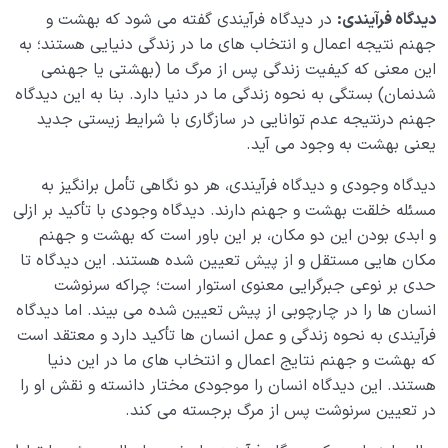
چرا انسان در گرو اعمالش است؛ عمل چگونه بهشت و جهنم
دیدگاه فرآیندی:
در دیدگاه فرآیندی گفته می شود که بهشت و
را می سازد؟
جهنم نتیجه اعمال و انتخاب های ما در زندگی دنیایی هستند؛ به
این معنی که کیفیت زندگی پس از مرگ ما (بهشتی یا جهنمی
گرفتاری در جهنم نفس چیست؟ راه تشخیص و عبور از آن
شدنمان) بستگی به نحوه زندگی ما در دنیا دارد. بنا به این دیدگاه
چگونه است؟
جهنم درنتیجه عدم توانایی در سازگاری با شرایط زیستی جدید
تقسیم بندی انواع جهنم بر چه مبنایی است و چگونه زندگی
یعنی بهشت به وجود می آید.
ما را تحت تاثیر قرار می دهد؟
دیدگاه وجودی و دیدگاه فرآیندی، هر دو نگاهی تأمل برانگیز به
بهشت و جهنم ارزان؛ چگونه با انتخاب‌های روزمره، سعادت
مسئله خلقت بهشت و جهنم دارند. دیدگاه وجودی با تأکید بر ازلی
و رنج ابدی خود را شکل میدهیم؟
و ابدی بودن این دو مکان، بر این باور است که بهشت و جهنم
مکان هایی مستقل و از پیش تعیین شده هستند. این دیدگاه تا
بهشت و جهنم در زندگی روزمره؛ هر انتخاب ما یک قدم در
حدی بر نوعی جبرگرایی معنوی استوار است؛ چراکه سرنوشت
مسیر ساختن سرنوشت ابدی
انسان ها را در چارچوبی از پیش تعیین شده می بیند. اما دیدگاه
فرآیندی به نحوه زندگی و عمل انسان ها تأکید دارد و معتقد است
نگاه ابدی و آمادگی برای آخرت
0/14
که بهشت و جهنم نتایج اعمال و انتخاب های ما در این دنیا
هستند. این دیدگاه انسان را موجودی مختار دانسته و نقش او را
از خیال تا سلامت قلب
0/31
در تعیین سرنوشت پس از مرگ برجسته می کند.
انسان در مرکز آفرینش
0/9