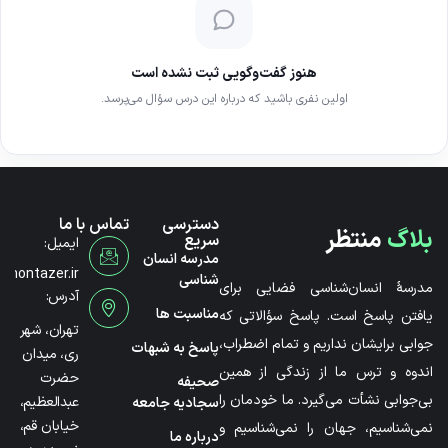
هنوز گفت‌وگویی ثبت نشده است
اولین نفری باشید که درباره این درس سؤال می‌پرسد.
دسترسی
تماس با ما
بلاگ
منتظر
سریع
ایمیل:
مدرسه انسان
@montazer.ir
شناسی
مدرسۀ انسان‌شناسی فضایی برای
آدرس:
مناسبت ها
یافتن پاسخ است. پاسخ سؤالاتی که
تهران، شهر
جوابی برایشان نداریم و تمام اضطراب،
پاسخ به شبهات
ری، میدان
اندوه و ترس ما از زندگی از همین
حضرت
صحیفه
بی‌جوابی نشأت می‌گیرد. ما خودمان را
عبدالعظیم،
سجادیه جامعه
خیابان قم،
نمی‌شناسیم، جهان را نمی‌شناسیم و
درباره ما