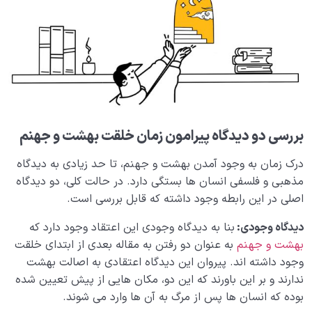
ارتباط قلب سلیم و بهشت چیست؟ چرا سلامت قلب کلید
ورود به بهشت است؟
تخیل بهشت؛ چگونه یک تمرین ساده می تواند زندگی ما را
دگرگون کند؟
بررسی 7 نشانه از نشانه های فسق و راه هایی برای رهایی از
آن
بررسی دو دیدگاه پیرامون زمان خلقت بهشت و جهنم
تظاهر به دینداری یا دینداری اصیل؛ تحلیلی بر تفاوت میان
باطن و ظاهر دینداری
درک زمان به وجود آمدن بهشت و جهنم، تا حد زیادی به دیدگاه
مذهبی و فلسفی انسان ها بستگی دارد. در حالت کلی، دو دیدگاه
جهنم کجاست، دلیل گرفتار شدن در جهنم بیمارستان آخرت
اصلی در این رابطه وجود داشته که قابل بررسی است.
چیست؟
دیدگاه وجودی:
بنا به دیدگاه وجودی این اعتقاد وجود دارد که
جهنم چیست؟ عدم سازگاری ما با بهشت چگونه جهنم را
بهشت و جهنم
به عنوان دو رفتن به مقاله بعدی از ابتدای خلقت
می‌سازد؟
وجود داشته اند. پیروان این دیدگاه اعتقادی به اصالت بهشت
اصالت بهشت چه نقشی در فهم ماهیت و جایگاه جهنم
ندارند و بر این باورند که این دو، مکان هایی از پیش تعیین شده
دارد؟
بوده که انسان ها پس از مرگ به آن ها وارد می شوند.