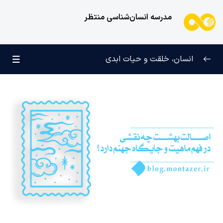
مدرسه انسان‌شناسی منتظر
انسان، خلقت و حیات ابدی
انسان و تجلیات هستی
0/6
علامت رشد در مسیر حق
0/5
چرا آفریده شده‌ایم؟
0/4
راز شادی و آرامش پایدار
0/13
خانواده آسمانی انسان
0/13
مهندسی نفس و تربیت روح
0/11