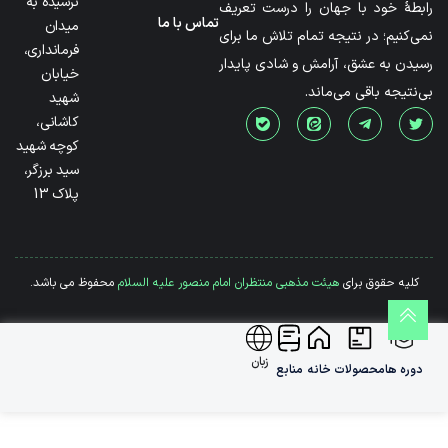
نرسیده به
رابطۀ خود با جهان را درست تعریف
تماس با ما
میدان
نمی‌کنیم؛ در نتیجه تمام تلاش ما برای
فرمانداری،
رسیدن به عشق، آرامش و شادی پایدار
خیابان
بی‌نتیجه باقی می‌ماند.
شهید
کاشانی،
کوچه شهید
سید برزگر،
پلاک 13
کلیه حقوق برای
هیئت مذهبی منتظران امام منصور علیه السلام
محفوظ می باشد.
زبان
دوره ها
محصولات
خانه
منابع