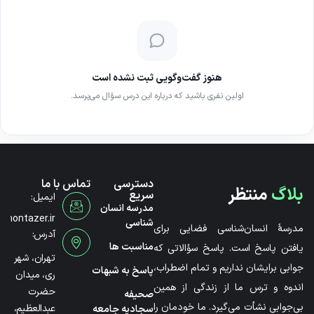
هنوز گفت‌وگویی ثبت نشده است
اولین نفری باشید که درباره این درس سؤال می‌پرسد.
دسترسی
تماس با ما
بلاگ
منتظر
سریع
ایمیل:
مدرسه انسان
@montazer.ir
شناسی
مدرسۀ انسان‌شناسی فضایی برای
آدرس:
مناسبت ها
یافتن پاسخ است. پاسخ سؤالاتی که
تهران، شهر
جوابی برایشان نداریم و تمام اضطراب،
پاسخ به شبهات
ری، میدان
اندوه و ترس ما از زندگی از همین
حضرت
صحیفه
بی‌جوابی نشأت می‌گیرد. ما خودمان را
عبدالعظیم،
سجادیه جامعه