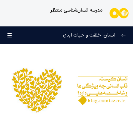
مدرسه انسان‌شناسی منتظر
انسان، خلقت و حیات ابدی
انسان و تجلیات هستی
0/6
علامت رشد در مسیر حق
0/5
چرا آفریده شده‌ایم؟
0/4
راز شادی و آرامش پایدار
0/13
خانواده آسمانی انسان
0/13
مهندسی نفس و تربیت روح
0/11