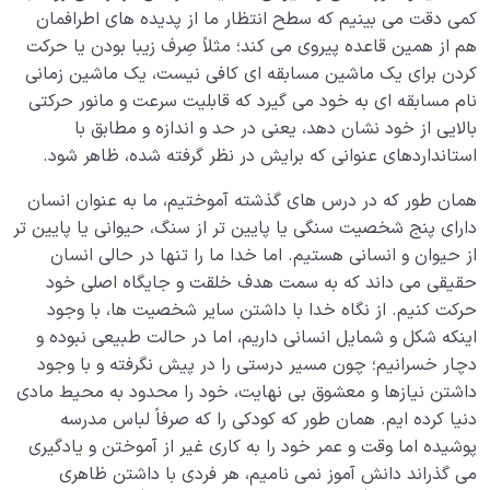
چیست؟
کمی دقت می بینیم که سطح انتظار ما از پدیده های اطرافمان
هم از همین قاعده پیروی می کند؛ مثلاً صِرف زیبا بودن یا حرکت
سنگ شدن قلب چیست و چه تفاوتی با قساوت قلب دارد؟
کردن برای یک ماشین مسابقه ای کافی نیست، یک ماشین زمانی
نام مسابقه ای به خود می گیرد که قابلیت سرعت و مانور حرکتی
قلب سخت تر از سنگ چگونه قلبی است و چه نشانه هایی
بالایی از خود نشان دهد، یعنی در حد و اندازه و مطابق با
دارد؟
استانداردهای عنوانی که برایش در نظر گرفته شده، ظاهر شود.
شیفتگی به کمالات گیاهی، عامل تبدیل شدن به یک گیاه در
همان طور که در درس های گذشته آموختیم، ما به عنوان انسان
کالبد انسان
دارای پنج شخصیت سنگی یا پایین تر از سنگ، حیوانی یا پایین تر
باطن حیوانی چیست؛ چرا عده ای در قیامت به شکل حیوان
از حیوان و انسانی هستیم. اما خدا ما را تنها در حالی انسان
محشور می شوند؟
حقیقی می داند که به سمت هدف خلقت و جایگاه اصلی خود
حرکت کنیم. از نگاه خدا با داشتن سایر شخصیت ها، با وجود
انسان کیست، قلب انسانی چه ویژگی ها و شاخصه هایی
اینکه شکل و شمایل انسانی داریم، اما در حالت طبیعی نبوده و
دارد؟
دچار خسرانیم؛ چون مسیر درستی را در پیش نگرفته و با وجود
قلب ما چگونه به قلب شیطانی تبدیل شده و چرا شبیه
داشتن نیازها و معشوق بی نهایت، خود را محدود به محیط مادی
شیطان می شویم؟
دنیا کرده ایم. همان طور که کودکی را که صرفاً لباس مدرسه
پوشیده اما وقت و عمر خود را به کاری غیر از آموختن و یادگیری
قلب مهر شده یعنی چه؛ چرا و چگونه قلب انسان مهر می
می گذراند دانش آموز نمی نامیم، هر فردی با داشتن ظاهری
شود؟