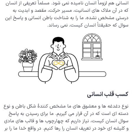
انسانی هم لزوماً انسان نامیده نمی شود. مسلماً تعریفی از انسان
قساوت قلب چیست؛ چرا و چگونه قلب قسی می شود؟
که در آن ملاک های انسانیت، مسیر حرکت، مقصد و ابدیت به
درستی مشخص نشده، ما را به شناخت باطن انسانی و پاسخ این
راهکارهای اساسی برای درمان قساوت قلب؛ چگونه قلب مرده
سوال که حقیقتاً انسان کیست، نمی رساند.
را زنده کنیم؟
بررسی ویژگی 4 نوع قلب در حدیث پیامبر؛ معرفی انواع
مختلف قلب و روح انسانی
خطورات قلبی چیست، چگونه شکل می گیرند و چه نقشی در
زندگی ما دارند؟
شناخت بهشت و جهنم
0/22
کسب قلب انسانی
نگاه ابدی و آمادگی برای آخرت
0/14
نوع دغدغه ها و معشوق های ما مشخص کنندۀ شکل باطن و نوع
از خیال تا سلامت قلب
0/31
دسته ای است که در آن قرار می گیریم. ما برای رسیدن به پاسخ
سوال انسان کیست، نیاز داریم که چهارچوب ها و قالب های مادی
انسان در مرکز آفرینش
0/9
و کلیشه ای خود در تعریف انسان را رها کنیم. در واقع خدا ما را بر