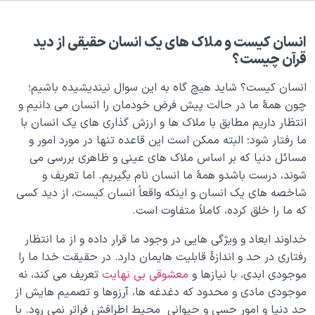
بلوغ کودک عزیز روان
0/8
قضا و قدر و اختیار
0/13
انسان کیست و ملاک های یک انسان حقیقی از دید
قرآن چیست؟
ابتلاء و امتحان در زندگی
0/26
انسان کیست؟ شاید هیچ گاه به این سوال نیندیشیده باشیم؛
شیطان دشمن آشکار
چون همۀ ما در حالت پیش فرض خودمان را انسان می دانیم و
0/14
انتظار داریم مطابق با ملاک ها و ارزش گذاری های یک انسان با
بیماری‌های پنهان روح
0/15
ما رفتار شود؛ البته ممکن است این قاعده تنها در مورد امور و
مسائل دنیا که بر اساس ملاک های عینی و ظاهری بررسی می
مهمترین امانت خدا چیست و خیانت به آن چه پیامدهایی
شوند، درست باشدو همۀ ما انسان نام بگیریم. اما تعریف و
دارد؟
شاخصه های یک انسان و اینکه واقعاً انسان کیست، از دید کسی
که ما را خلق کرده، کاملاً متفاوت است.
چه می شود که قلب یا روح بیمار می شود؛ تأثیر ارتباط با
عالم غیب بر بهبود قلب یا روح بیمار چیست؟
خداوند ابعاد و ویژگی هایی در وجود ما قرار داده و از ما انتظار
رفتاری در حد و اندازۀ قابلیت هایمان دارد. در حقیقت خدا ما را
4 خصوصیت که مرز بین دین‌داری حقیقی و مشغول شدن
موجودی ابدی، با نیازها و
معشوقی بی نهایت
تعریف می کند، نه
به صورت های مقدس را مشخص میکند
موجودی مادی و محدود که دغدغه ها، آرزوها و تصمیم هایش از
انواع قلب در قرآن کدام است و منظور از این تقسیم بندی
حد دنیا و امور حسی و حیوانی محیط اطرافش فراتر نمی رود. با