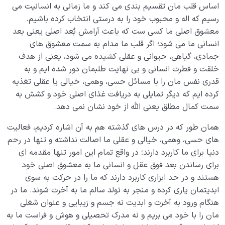
اساس قلب مان تقسیم بندی می کند و ما زمانی به انسانیت می
دیدار جهان غیب
0/9
رسیم که اله و محبوب خود را به درستی انتخاب کرده باشیم.
معشوق اصلی ما کسی ست که باعث آرامش بُعد اصلی یعنی بعد
انسانی ما می شود؛ اگر قلب ما مدام به سمت معشوق های
جمادی، گیاهی، حیوانی و عقلی کشیده می شود، یعنی از هدف
خلقت و فطرت انسانی و بی نهایت طلبمان دور شده ایم و به
قدری نفس مان را با مسائل حسی، وهمی، خیالی یا عقلی تغذیه
کرده ایم که دیگر تمایلی به دریافت غذای اصلی خود و کشش به
سمت کمال مطلق یعنی الله از خود نشان نمی دهد.
همان طور که در درس های گذشته هم به آن اشاره کردیم، فعالیت
های حسی، وهمی، خیالی و عقلی ما اصالت نداشته و تنها در رحم
دنیا برای ما کاربرد دارند؛ در واقع تمام این امور تنها مقدمه ای
برای رساندن بعد فوق عقل و انسانی ما به معشوق اصلی خود
هستند و در حد ابزاری کاربرد دارند که ما را در حرکت به سوی
ابدیتمان یاری کرده و منجر به تولد سالم ما به آخرت شوند. ما در
هنگام ورود به آخرت و ابدیت نه جسم و زیبایی و عنوان شغلی
مان را با خود می بریم و نه مدرک تحصیلی و هوش و فراست ما به