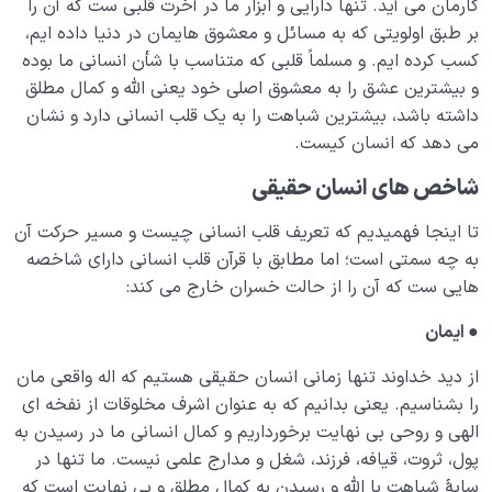
کارمان می آید. تنها دارایی و ابزار ما در آخرت قلبی ست که آن را
بر طبق اولویتی که به مسائل و معشوق هایمان در دنیا داده ایم،
کسب کرده ایم. و مسلماً قلبی که متناسب با شأن انسانی ما بوده
و بیشترین عشق را به معشوق اصلی خود یعنی الله و کمال مطلق
داشته باشد، بیشترین شباهت را به یک قلب انسانی دارد و نشان
می دهد که انسان کیست.
شاخص های انسان حقیقی
تا اینجا فهمیدیم که تعریف قلب انسانی چیست و مسیر حرکت آن
به چه سمتی است؛ اما مطابق با قرآن قلب انسانی دارای شاخصه
هایی ست که آن را از حالت خسران خارج می کند:
●
ایمان
از دید خداوند تنها زمانی انسان حقیقی هستیم که اله واقعی مان
را بشناسیم. یعنی بدانیم که به عنوان اشرف مخلوقات از نفخه ای
الهی و روحی بی نهایت برخورداریم و کمال انسانی ما در رسیدن به
پول، ثروت، قیافه، فرزند، شغل و مدارج علمی نیست. ما تنها در
سایۀ شباهت با الله و رسیدن به کمال مطلق و بی نهایت است که