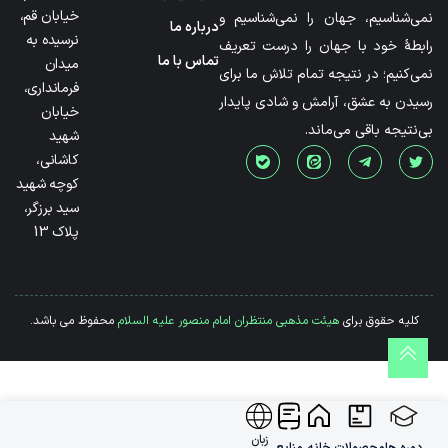
خیابان قم،
نمی‌شناسیم، جهان را نمی‌شناسیم و
درباره ما
نرسیده به
رابطۀ خود با جهان را درست تعریف
تماس با ما
میدان
نمی‌کنیم؛ در نتیجه تمام تلاش ما برای
فرمانداری،
رسیدن به عشق، آرامش و شادی پایدار
خیابان
بی‌نتیجه باقی می‌ماند.
شهید
کاشانی،
کوچه شهید
سید برزگر،
پلاک 13
کلیه حقوق برای
هیئت مذهبی منتظران امام منصور علیه السلام
محفوظ می باشد.
زبان