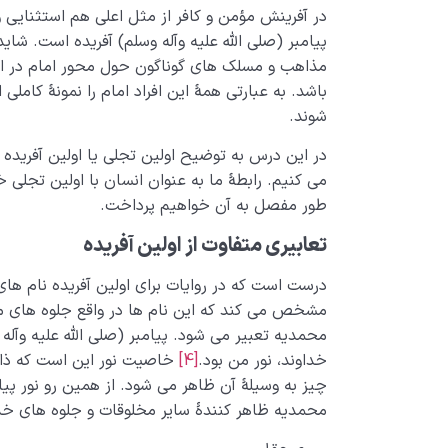
در آفرینش مؤمن و کافر از مثل اعلی هم استثنایی وج
پیامبر (صلی الله علیه وآله وسلم) آفریده است. شای
مذاهب و مسلک های گوناگون حول محور امام در 
باشد. به عبارتی همۀ این افراد امام را نمونۀ کام
شوند.
در این درس به توضیح اولین تجلی یا اولین آفریده پ
می کنیم. رابطۀ ما به عنوان انسان با اولین تجلی
طور مفصل به آن خواهیم پرداخت.
تعابیری متفاوت از اولین آفریده
درست است که در روایات برای اولین آفریده نام های
مشخص می کند که این نام ها در واقع جلوه های 
محمدیه تعبیر می شود. پیامبر (صلی الله علیه وآله
خداوند، نور من بود.
[4]
خاصیت نور این است که ذات
چیز به وسیلۀ آن ظاهر می شود. از همین رو نور پیا
محمدیه ظاهر کنندۀ سایر مخلوقات و جلوه های خ