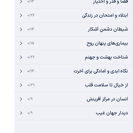
قضا و قدر و اختیار
0/13
ابتلاء و امتحان در زندگی
0/26
شیطان دشمن آشکار
0/14
بیماری‌های پنهان روح
0/15
شناخت بهشت و جهنم
0/22
نگاه ابدی و آمادگی برای آخرت
0/14
از خیال تا سلامت قلب
0/31
انسان در مرکز آفرینش
0/9
دیدار جهان غیب
0/9