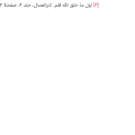
[6]
اول ما خلق الله قلم. کنزالعمال، جلد 6، صفحۀ 122