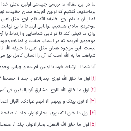
ما در این مقاله به بررسی چیستی اولین تجلی خدا
پرداختیم. گفتیم که اولین آفریده همان حقیقت نور
که از آن با نام روح، خلیفه الله، قلم، لوح، مثل اعل
موجودی مادی هستیم، توانایی ارتباط با بی نهایت مطل
برای ما تجلی کند تا توانایی شناسایی و ارتباط با آ
موجودی آفریده که در اسماء، صفات و کمالات وجود
نیست. این موجود همان مثل اعلی یا خلیفه الله نام
شباهت ما به الله است که آن را انسان کامل نیز می
آیا شما از ارتباط خود با اولین آفریده و چرایی وجو
[1]
اول ما خلق الله نوری. بحارالانوار، جلد 1، صفحۀ 97
[2]
اول ما خلق الله اللوح. مشارق أنوارالیقین فی أسرا
[3]
لا فرق بینک و بینهم الا انهم عبادک. اقبال اعمال، جلد 2، 
[4]
اول ما خلق الله نوری. بحارالانوار، جلد 1، صفحۀ 97
[5]
اول ما خلق الله العقل. بحارالانوار، جلد 1، صفحۀ 97