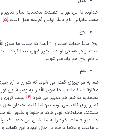
عقل
خداوند با این نور یا حقیقت محمدیه تمام تدبیر و 
دهد، بنابراین نام دیگر اولین آفریده عقل است.
[5]
روح
روح مایۀ حیات است و از آنجا که حیات ما سوی الله
است، و در هستی او همه چیز ظهور پیدا کرده است، ا
با نام روح هم یاد می شود.
قلم
قلم به هر چیزی گفته می شود، که بتوان با آن چیزی 
مخلوقات،
کلمات
یا ما سوی الله را به وسیلۀ این ن
محمدیه به قلم هم تعبیر می شود.
[6]
پست ترین و 
که بر روی کاغذ می نویسیم؛ اما کلمه مصداق های ب
هستند. مخلوقات الهی هرکدام جلوه و ظهور الله هست
حیات و صفات، خود را به ما نشان می دهد. خداون
با ماست و دائماً با قلم در حال ایجاد این کلمات و