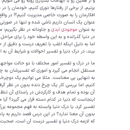
و از همین رو با ابهامات بسیاری روبه رو می شویم؛
بزنیم، از برخی از رفتارها دوری کنیم، خودمان را در
افکارمان را به صورت خاصی مدیریت کنیم؟! در واق
عنوان یک انسان داریم ناشی شده و تنها در صورتی
به عنوان
موجودی ابدی
و جاودانه در نظر بگیریم؛ 
در دنیا گذرانده و به این واسطه خود را برای مراحل
اما به دلیل اینکه اغلب با تعریف درست و دقیق از 
بیند، در درک دنیا و تفسیر احوالات و شرایط آن به ا
ما در درک و تفسیر امور مختلف با دو حالت مواجهی
مستقل انجام می گیرد و اموری که تفسیرشان به چی
به تنهایی بی معناست. مثلا می توانیم یک دوچرخه
کنیم، اما بررسی کار یک چرخ دنده بدون در نظر گر
آن بوده و تمام هدف و کارکردش در راستای آن تن
اینجاست که دنیا در کدام دسته قرار می گیرد؟ آیا م
تفسیر کرد، یا درک دنیا وابسته به فهم مجموعه بزرگ
بدون آن معنا ندارد؟ در این درس قصد داریم به پا
که لازمه درک دنیا و تفسیر درست آن است، صحبت 