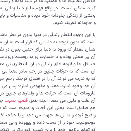
حاصل فعالیت ها و عملکرد ما در دنیا بوده و رس
گیرد، ممکن نیست. در واقع فهم ما از دنیا زمانی ب
بخشی از زندگی جاودانه خود دیده و مناسبات و باید
و جاودانه تعریف کنیم.
با این وجود انتظار زندگی در دنیا بدون در نظر دا
است که بدون توجه به دنیایی که قرار است به آن مت
همان مقدار که ورود به دنیا برای جنین بدون در نظر
آن بی معنی بوده و با خسارت رو به روست، ورود سا
حداقل ها و لازمه های زندگی در آن، انتظاری بی م
آن است که به حرکات جنین در رحم مادر معنا می ب
که به ندرت می تواند آن را در فضای کوچک رحم حر
آن هوا وجود ندارد، معنا و مفهومی ندارد؛ پس می ت
ملزومات آن است که حرکت ها و رفتارهای جنین در ر
آن علت و دلیل می دهد. البته طبق
قضیه نسبت
چنی
هم صادق است؛ یعنی این آخرت و ابدیت است که علت 
واضح کرده و به آن ها جهت می دهد و با حذف آخرت، 
موضوعیت خود را از دست داده و بیهوده و بی معن
که تمام برنامه خود را برای کسب رتبه برتر در کنکو