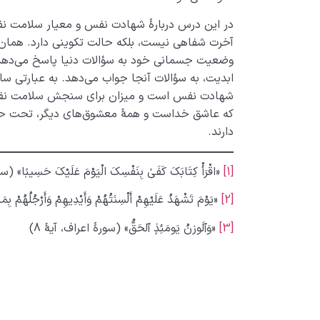
در این درس دربارۀ شهادت نفس و معیار سلامت ن
آخرت شفاهی نیست، بلکه حالت تکوینی دارد. همان‌طو
وضعیت جسمانی خود به سؤالات دنیا پاسخ می‌دهد، 
ابدیت، به سؤالات آنجا جواب می‌دهد. به عبارتی س
شهادت نفس است و میزان برای سنجش سلامت نفس
که عاشق خداست و همۀ معشوق‌های دیگر، تحت حاک
دارند.
[1]
«اقْرَأْ کِتَابَکَ کَفَىٰ بِنَفْسِکَ الْیَوْمَ عَلَیْکَ حَسِیبًا» (س
[2]
«یَوْمَ تَشْهَدُ عَلَیْهِمْ أَلْسِنَتُهُمْ وَأَیْدِیهِمْ وَأَرْجُلُهُمْ ب
[3]
«وَٱلَوزنُ یَومَئِذٍ ٱلحَقُّ» (سورۀ اعراف، آیۀ 8)