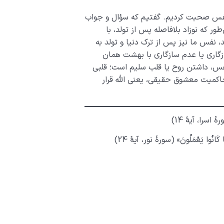
فس صحبت کردیم. گفتیم که سؤال و جواب
ر که نوزاد بلافاصله پس از تولد، با
نفس ما نیز پس از ترک دنیا و تولد به
ازگاری یا عدم سازگاری با بهشت همان
، داشتن روح یا قلب سلیم است؛ قلبی
میت معشوق حقیقی، یعنی الله قرار
ورۀ اسرا، آیۀ 14)
ِمَا کَانُوا یَعْمَلُونَ» (سورۀ نور، آیۀ 24)