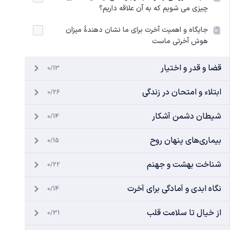
چیزی می شویم که به آن علاقه داریم؟
جایگاه و اهمیت آخرت برای ما نشان دهندۀ میزان
هوش آخرتی ماست
قضا و قدر و اختیار
0/13
ابتلاء و امتحان در زندگی
0/26
شیطان دشمن آشکار
0/14
بیماری‌های پنهان روح
0/15
شناخت بهشت و جهنم
0/22
نگاه ابدی و آمادگی برای آخرت
0/14
از خیال تا سلامت قلب
0/31