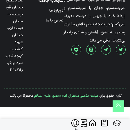
عبدالعظیم،
سجادیه جامعه
خیابان قم،
نمی‌شناسیم، جهان را نمی‌شناسیم و
درباره ما
نرسیده به
رابطۀ خود با جهان را درست تعریف
تماس با ما
میدان
نمی‌کنیم؛ در نتیجه تمام تلاش ما برای
فرمانداری،
رسیدن به عشق، آرامش و شادی پایدار
خیابان
بی‌نتیجه باقی می‌ماند.
شهید
کاشانی،
کوچه شهید
سید برزگر،
پلاک 13
کلیه حقوق برای
هیئت مذهبی منتظران امام منصور علیه السلام
محفوظ می باشد.