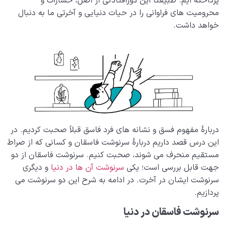
پرداخته ایم. طبیعتاً این دورافتادگی از اصل، خسارات و
رقابت سالم چیست؛ مقایسه خود با دیگران در چه صورت
محرومیت های فراوانی را در حیات دنیایی و آخرتی ما به دنبال
صحیح است؟
خواهد داشت.
مغبون به چه معناست؛ مغبون و زیانکار حقیقی کیست؟
ملعون کیست و چرا ملعون از رحمت خدا دور شده است؟
خانواده آسمانی انسان
0/13
مهندسی نفس و تربیت روح
0/11
دربارۀ مفهوم فسق و نشانه های فرد فاسق قبلاً صحبت کردیم. در
بلوغ کودک عزیز روان
0/8
این درس قصد داریم دربارۀ سرنوشت فاسقان و کسانی که از صراط
مستقیم منحرف می شوند، صحبت کنیم. سرنوشت فاسقان از دو
قضا و قدر و اختیار
0/13
جهت قابل بررسی است؛ یکی
سرنوشت آن ها در دنیا
و دیگری
سرنوشت ایشان در آخرت. در ادامه به شرح این دو سرنوشت می
ابتلاء و امتحان در زندگی
0/26
پردازیم.
شیطان دشمن آشکار
0/14
سرنوشت فاسقان در دنیا