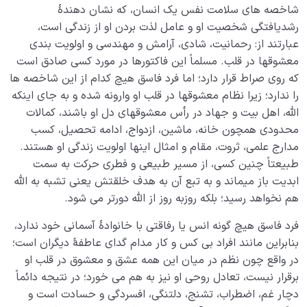
بیماری‌های پنهان روح
شاخصه های سلامت نفس یک انسان، که نشان دهندۀ
0/15
رشدیافتگی شخصیت او و عامل لذت بردن او از زندگی است،
شناخت بهشت و جهنم
0/22
عبارتند از: رحمانیت، شادی، آرامش و مهندسی و اولویت بندی
معشوقها در قلب. مسلماً این فاکتورها در مورد کسی صادق است
نگاه ابدی و آمادگی برای آخرت
0/14
که روی صراط قرار دارد؛ اما فرد فاسق هیچ کدام از این شاخصه ها
را ندارد؛ زیرا نظام معشوقها در قلب او وارونه شده و به جای اینکه
از خیال تا سلامت قلب
0/31
الله، اهل بیت و جهاد در رأس معشوقهای دل او باشند، کمالات
محدودی همچون خانه، ماشین، ازدواج، ادامه تحصیل، کسب
انسان در مرکز آفرینش
0/9
مدارج علمی، ثروت، مقام و امثال اینها اولویت زندگی او هستند.
طبیعتاً چنین کسی، از مسیر طبیعی و فطری حرکت به سمت
دیدار جهان غیب
0/9
ابدیت باز میماند و به تبع آن به هدف خلقتش یعنی تشبه به الله
هم نخواهد رسید؛ بلکه روزبه روز از الله دورتر می شود.
فرد فاسق هیچ گونه انس یا رفاقتی با خانوادۀ آسمانی خود ندارد،
بنابراین مانند افراد بی کس و کار مدام گدای عاطفۀ دیگران است؛
در واقع چون نظم در میان این همه عشق و معشوق در قلب او
برقرار نیست، تعادل روحی او نیز به هم می خورد؛ در نتیجه دائماً
دچار غم، اضطراب، تشنج، دلتنگی، افسردگی و حسادت است و