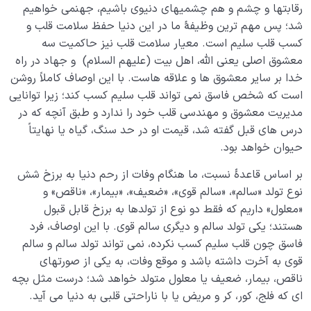
رقابتها و چشم و هم چشمیهای دنیوی باشیم، جهنمی خواهیم
شد؛ پس مهم ترین وظیفۀ ما در این دنیا حفظ سلامت قلب و
کسب قلب سلیم است. معیار سلامت قلب نیز حاکمیت سه
معشوق اصلی یعنی الله، اهل بیت (علیهم السلام) و جهاد در راه
خدا بر سایر معشوق ها و علاقه هاست. با این اوصاف کاملاً روشن
است که شخص فاسق نمی تواند قلب سلیم کسب کند؛ زیرا توانایی
مدیریت معشوق و مهندسی قلب خود را ندارد و طبق آنچه که در
درس های قبل گفته شد، قیمت او در حد سنگ، گیاه یا نهایتاً
حیوان خواهد بود.
بر اساس قاعدۀ نسبت، ما هنگام وفات از رحم دنیا به برزخ شش
نوع تولد «سالم»، «سالم قوی»، «ضعیف»، «بیمار»، «ناقص» و
«معلول» داریم که فقط دو نوع از تولدها به برزخ قابل قبول
هستند؛ یکی تولد سالم و دیگری سالم قوی. با این اوصاف، فرد
فاسق چون قلب سلیم کسب نکرده، نمی تواند تولد سالم و سالم
قوی به آخرت داشته باشد و موقع وفات، به یکی از صورتهای
ناقص، بیمار، ضعیف یا معلول متولد خواهد شد؛ درست مثل بچه
ای که فلج، کور، کر و مریض یا با ناراحتی قلبی به دنیا می آید.