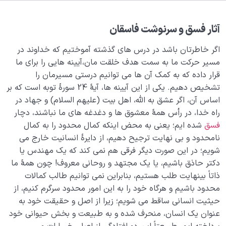
هاست.
عاقبت و سرنوشت فاسقان در دنیا و آخرت چگونه خواهد
آثار فسق و سرنوشت فاسقان
بود؟
اگر خاطرتان باشد در درس های گذشته آموختیم که خداوند در
نشانه های فاسق چیست؛ به چه کسی فاسق گفته می‌شود؟
مسیر حرکت ما به سمت هدف خلقت مان،آیینه هایی را برای ما
قرار داده که به کمک آن ها می توانیم درستی مسیرمان را
راهکار درمان فسق چیست، چه کار کنیم تا فاسق نباشیم؟
تشخیص دهیم. یکی از این آیینه ها، آیۀ 24 سورۀ توبه است که بر
سبک زندگی الهی چه نوع سبکی است و چه خصوصیاتی
اساس آن، اگر عشق به الله، اهل بیت (علیهم السلام) و جهاد در
دارد؟
راه خدا، در رأس همۀ معشوق ها و دغدغه های ما نباشند، دچار
فسق
شده ایم؛ یعنی به محض اینکه کمال محدود را به کمال
منظور از حضور قلب چیست؛ چگونه می توان در تمام
نامحدود و بی نهایت ترجیح دهیم، از دایرۀ انسانیت خارج می
حالات حضور قلب داشت؟
شویم؛ در این صورت دیگر فرقی هم نمی کند که یک مهندس یا
گناه چیست؛ بررسی مفهوم گناه و آثار آن از زاویه‌ ای متفاوت
دکتر حاذق باشیم، یا یک مجتهد و روحانی معروف! چون همۀ ما
ذاتاً بینهایت طلب هستیم، بنابراین نمی توانیم طالب کمالات
بررسی انواع گناه در فرهنگ قرآنی؛ تفاوت اثم، ذنب، معصیت
محدود باشیم و هرگاه خود را به این امور محدود سرگرم کنیم، از
حیثیت انسانی ساقط می شویم؛ زیرا از اصل و حقیقت خود به
شناخت و بررسی چهار حالت نفس در مسیر کمال؛ راهنمای
عنوان یک انسان، منحرف شده و به طبیعت و بخش حیوانی خود
حرکت به سوی ابدیت