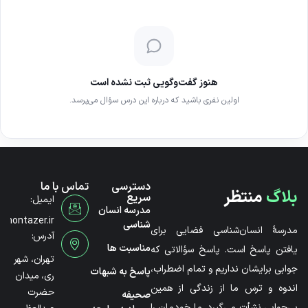
هنوز گفت‌وگویی ثبت نشده است
اولین نفری باشید که درباره این درس سؤال می‌پرسد.
دسترسی
تماس با ما
بلاگ
منتظر
سریع
ایمیل:
مدرسه انسان
@montazer.ir
شناسی
مدرسۀ انسان‌شناسی فضایی برای
آدرس:
مناسبت ها
یافتن پاسخ است. پاسخ سؤالاتی که
تهران، شهر
جوابی برایشان نداریم و تمام اضطراب،
پاسخ به شبهات
ری، میدان
اندوه و ترس ما از زندگی از همین
حضرت
صحیفه
بی‌جوابی نشأت می‌گیرد. ما خودمان را