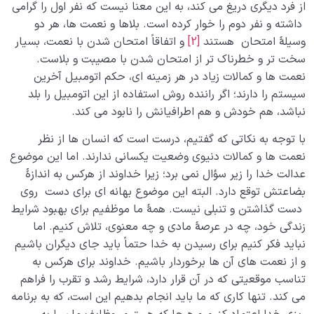
از فرد دیگری دریغ می کند، به این معنا نیست که نفر اول را گرامی
داشته و نفر دوم را خوار کرده است. بلاها و نعمت ها، هر دو
وسیلۀ امتحان هستند
[2]
و اتفاقاً امتحان شدن با نعمت، بسیار
سخت تر و خطرناک تر از امتحان شدن با مصیبت و بلاست.
نعمت ها و کمالات زیاد در هر زمینه ای، حکم اتومبیل آخرین
سیستم را دارند؛ اگر راننده روش استفاده از این اتومبیل را بلد
نباشد، هم خودش و هم اطرافیانش را نابود می کند.
با توجه به نکاتی که گفتیم، درست است که انسان ها از نظر
نعمت ها و کمالات دنیوی وضعیت یکسانی ندارند. اما این موضوع
عدالت خدا را زیر سؤال نمی برد؛ زیرا خداوند از هرکس به اندازۀ
بضاعتش توقع دارد. البته این موضوع بهانه ای برای دست روی
دست گذاشتن و تنبلی نیست. همۀ ما موظفیم برای بهبود شرایط
زندگی خود، چه در عرصۀ مادی و چه معنوی، تلاش کنیم. اما
نباید فکر کنیم برای رسیدن به خدا حتماً باید جای دیگران باشیم
و از نعمت های آن ها برخوردار باشیم. خداوند برای هرکس به
تناسب موقعیتی که در آن قرار دارد، شرایط رشد و تقرب را فراهم
می کند. تنها کاری که ما باید انجام بدهیم این است، که به برنامه