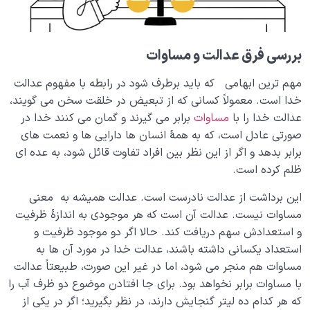
غفلت از فرصت ها و رحم های زمانی؛ پیامدها و راه های
پیشگیری از آن
بررسی فرق عدالت و مساوات
رحم مکانی چیست و چطور می تواند در جبران گذشته و
تغییر مسیر زندگی به ما کمک کند؟
مهم ترین ابهامی که باید برطرف شود در رابطه با مفهوم عدالت
خدا است. معمولاً کسانی که از تبعیض در خلقت سخن می گویند،
رحم استاد یعنی چه؛ ضرورت وجود استاد در حرکت انسانی
عدالت خدا را با
مساوات
برابر می گیرند و گمان می کنند خدا در
ما چیست؟
صورتی عادل است، که به همۀ انسان ها دارایی ها و نعمت های
مفهوم قوس صعود و قوس نزول در نفس استاد و شاگرد
برابر بدهد و اگر از این نظر بین افراد تفاوت قائل شود، به عده ای
به چه معناست؟
ظلم کرده است.
حجاب ظلمانی و حجاب نورانی؛ مهم ترین موانع ارتباط با
این برداشت از عدالت نادرست است. عدالت همیشه به معنی
ملکوت
مساوات نیست. عدالت آن است که هر موجودی به اندازۀ ظرفیت
و استعدادش سهم دریافت کند. حالا اگر دو موجود ظرفیت و
شیطان دشمن آشکار
0/14
استعداد یکسانی داشته باشند، عدالت خدا در مورد آن ها به
مساوات هم منجر می شود، اما در غیر این صورت، طبیعتاً عدالت
بیماری‌های پنهان روح
0/15
با مساوات برابر نخواهد بود. برای جا افتادن موضوع دو ظرف آب را
که هر کدام ده لیتر گنجایش دارند، در نظر بگیرید؛ اگر در یکی از
شناخت بهشت و جهنم
0/22