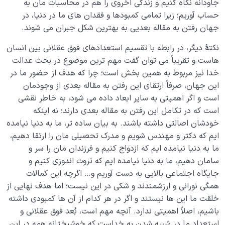
جاودانه نگاه کنیم و زندگی اخروی را هم در محاسبات مان به
حساب آوریم؛ زیرا تمامی کمبودها و فقدان های ما در دنیا، در
جهان رفتن به مقاله بعدیی به بهترین شکل جبران می شوند.
نکتۀ دیگر، در رابطه با تقسیم استعدادهای فوق عقلانی بین انسان
هاست و تقریباً می توان گفت مهم ترین موضوع در بحث عدالت
خدا نیز مربوط به همین بخش است؛ چرا که هدف از حضور ما در
این جهان، صرفاً ارتقای این رفتن به مقاله بعدی از وجودمان
است و اگر اهمیتی به سایر ابعاد داده می شود، به خاطر نقشی
است که در تکامل این رفتن به مقاله بعدی دارند؛ نه اینکه
خودشان اصالتی داشته باشند. به بیان ساده تر، ما به دنیا نیامده
ایم که دکتر و مهندس شویم و مدرک تحصیلی مان را ارتقا دهیم،
ما به دنیا نیامده ایم که ازدواج کنیم و فرزندان مان را سر و
سامان دهیم، ما به دنیا نیامده ایم که ثروت اندوزی کنیم و
جایگاه اجتماعی بالایی به دست آوریم و… اگرچه این کمالات
همگی نورانی و ارزشمندند و شکی در این نیست؛ اما هدف نهایی از
خلقت ما این ها نیستند و اگر در هر کدام از آن ها کمبودی داشته
باشیم، اصلاً اهمیتی ندارد. آنچه مهم است، بُعد فوق عقلانی و
استعداد ما در شبیه شدن به خداست که خوشبختانه همه در این