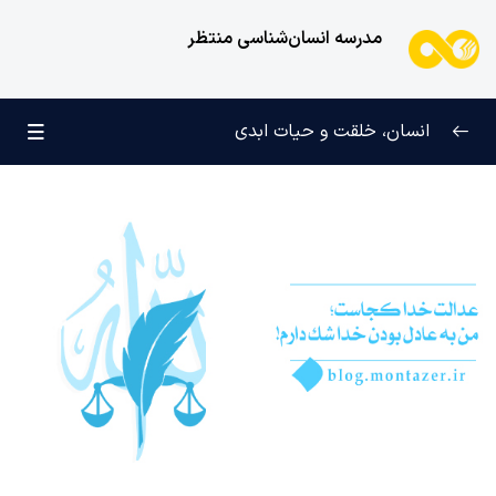
مدرسه انسان‌شناسی منتظر
انسان، خلقت و حیات ابدی
انسان و تجلیات هستی
0/6
علامت رشد در مسیر حق
0/5
چرا آفریده شده‌ایم؟
0/4
راز شادی و آرامش پایدار
0/13
خانواده آسمانی انسان
0/13
مهندسی نفس و تربیت روح
0/11