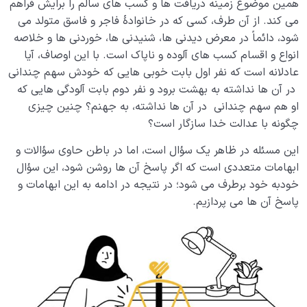
کیفیت بهشت را تعیین می کند؟
همین موضوع زمینه دریافت ها و کسب های سالم را برایش فراهم
می کند. از آن طرف، کسی که در خانوادۀ فاجر و فاسق متولد می
ویژگی امتحانات الهی چیست؛ چرا بلاها را ظلم نمی دانیم؟
شود، دائماً در معرض دیدنی ها، شنیدنی ها، خوردنی ها و خلاصه
انواع و اقسام کسب های آلوده و ناپاک است. با این اوصاف، آیا
عدالت خدا کجاست؛ من به عادل بودن خدا شک دارم!
عادلانه است که نفر اول بابت خوبی هایی که خودش سهم چندانی
سنت استدراج چیست و چه کسانی به آن دچار می شوند؟
در آن ها نداشته به بهشت برود و نفر دوم بابت آلودگی هایی که
او هم سهم چندانی در آن ها نداشته، به جهنم؟ چنین چیزی
آیا راهی برای جبران گناهان وجود دارد یا قانون تبدیل
چگونه با عدالت خدا سازگار است؟
چیست؟
این مسئله در ظاهر یک سؤال است، اما در باطن حاوی سؤالات و
تفاوت میان انسان نادان و انسان عاقل از کجا سرچشمه می
ابهامات متعددی است که اگر پاسخ آن ها روشن شود، این سؤال
گیرد؟
خودبه خود برطرف می شود؛ در نتیجه در ادامه به این ابهامات و
پاسخ آن ها می پردازیم.
نسبی بودن زمان یعنی چه؛ آیا زمان حقیقتی مطلق است یا
امری وابسته به عالم ماده؟
معرفی انواع رحِم ها؛ فرصت های ناب زندگی را دریاب!
منظور از ریاضیات زمان چیست؛ آیا رحم زمانی دارای فرمول و
قواعد خاصی است؟