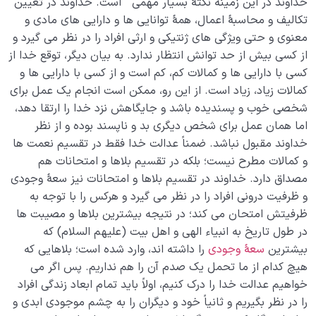
خداوند در این زمینه نکتۀ بسیار مهمی است. خداوند در تعیین
تکالیف و محاسبۀ اعمال، همۀ توانایی ها و دارایی های مادی و
معنوی و حتی ویژگی های ژنتیکی و ارثی افراد را در نظر می گیرد و
از کسی بیش از حد توانش انتظار ندارد. به بیان دیگر، توقع خدا از
کسی با دارایی ها و کمالات کم، کم است و از کسی با دارایی ها و
کمالات زیاد، زیاد است. از این رو، ممکن است انجام یک عمل برای
شخصی خوب و پسندیده باشد و جایگاهش نزد خدا را ارتقا دهد،
اما همان عمل برای شخص دیگری بد و ناپسند بوده و از نظر
خداوند مقبول نباشد. ضمناً عدالت خدا فقط در تقسیم نعمت ها
و کمالات مطرح نیست؛ بلکه در تقسیم بلاها و امتحانات هم
مصداق دارد. خداوند در تقسیم بلاها و امتحانات نیز سعۀ وجودی
و ظرفیت درونی افراد را در نظر می گیرد و هرکس را با توجه به
ظرفیتش امتحان می کند؛ در نتیجه بیشترین بلاها و مصیبت ها
در طول تاریخ به انبیاء الهی و اهل بیت (علیهم السلام) که
بیشترین
سعۀ وجودی
را داشته اند، وارد شده است؛ بلاهایی که
هیچ کدام از ما تحمل یک صدم آن را هم نداریم. پس اگر می
خواهیم عدالت خدا را درک کنیم، اولاً باید تمام ابعاد زندگی افراد
را در نظر بگیریم و ثانیاً خود و دیگران را به چشم موجودی ابدی و