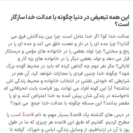
بلوغ کودک عزیز روان
0/8
قضا و قدر و اختیار
0/13
این همه تبعیض در دنیا چگونه با عدالت خدا سازگار
است؟
ابتلاء و امتحان در زندگی
0/26
عدالت خدا کو؟ اگر خدا عادل است، چرا بین بندگانش فرق می
گذارد؟ چرا عده ای را در ناز و نعمت خلق می کند و عده ای را در
آیا پرهیزکاری به معنای ترس از خداست یا مفهوم دیگری
رنج و سختی؟ چرا تولد بعضی را در خانواده های مؤمن و درستکار
دارد؟
قرار می دهد و تولد بعضی دیگر را در خانواده های بزه کار و
راه های کسب تقوا چیست و برای با تقوا شدن چه مراقبت
لاابالی؟ مگر نفر دوم چه گناهی کرده که باید در محیط آلوده بزرگ
هایی لازم است؟
شود؟ چگونه خدا چنین فردی را مجازات خواهد کرد، آن هم در
شرایطی که خودش نقشی در انتخاب خانواده و محیط زندگی اش
اهمیت تقوا در چیست؛ آیا تقوا از محدود شدن ما جلوگیری
نداشته؟ آیا این گونه افراد می توانند روز قیامت بابت انحرافاتی که
می‌کند؟
ناخواسته در زندگی شان پیش آمده به خدا اعتراض کنند و او را
سنت ابتلا یعنی چه؛ راز سختی ها و رنج های زندگی چیست؟
مقصر بدانند؟ این مسئله چگونه با عدالت خدا جمع می شود؟
در درس های گذشته یک قاعدۀ بسیار مهم به نام
قاعدۀ کسب
را
منظور از حجاب عادت چیست؛ چگونه دوباره شگفتی را
ببینیم؟
مطرح کردیم. گفتیم که طبق این قاعده هر چیزی که ما در طول
روز با آن در ارتباطیم، از وسایل زندگی، لباس و خوراک گرفته تا