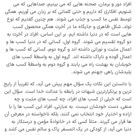
آیا سرنوشت ما از پیش نوشته شده یا تغییر در زندگی امکان
افراد دور و برمان، صحنه هایی که می بینیم، صداهایی که می
پذیر است؟
شنویم، افکاری که داریم و حتی کلماتی که بر زبان می آوریم، همگی
توسط نفس ما کسب و جذب می شوند. هم چنین گفتیم که نوع
انتخاب اطاعت و مخالفت در مواجهه با خدا و شیطان چه
تولد، شکل ظاهری و جایگاه ما در آخرت همگی محصول کسب
تأثیری بر سرنوشت انسان دارد؟
هایی است که در دنیا داشته ایم. بر این اساس، افراد در آخرت به
نقش انتخاب های سرنوشت ساز در زندگی انسان| راهی به
دو گروه تقسیم می شوند. گروه اول، کسانی که در دنیا کسب ها و
سوی کمال یا سقوط؟
اعمال مثبت و نورانی داشته اند و گروه دوم، کسانی که کسب ها و
اعمال آلوده و ناپاک داشته اند. گروه اول به واسطۀ کسب های
آیا روح انسان جنسیت دارد؛ بررسی نسبت روح و جنسیت از
خوبشان به بهشت راه می یابند و گروه دوم به واسطۀ کسب های
منظر انسان شناسی
پلیدشان راهی جهنم می شوند.
چرا ابتلائات مؤمن ضروری هستند؟ چگونه خداوند مؤمنان را
با دانستن این نکات یک سؤال مهم پیش می آید، که تقریباً از رایج
امتحان می کند؟
ترین و پرتکرارترین شبهات در رابطه با عدالت خدا است. سؤال این
خدا چگونه ما را با نعمت های مادی و کمالات محدود
است که خیلی از کسب های افراد، چه کسب های مثبت و چه
امتحان می کند؟
منفی، دست خودشان نیست. به عبارتی، افراد این کسب ها را با
اراده و اختیار خود انتخاب نمی کنند، بلکه ناخواسته در معرض آن
فلسفه امتحانات الهی وارتباط آ ن ها با رشد و تکامل انسان
ها قرار می گیرند. مثلاً کسی که در خانوادۀ مؤمن و درستکار به
دنیا می آید، از کودکی در یک اتمسفر پاک و سالم نفس می کشد و
چرا برخورداری از بهشت برای هر فرد متفاوت است؛ چه چیزی