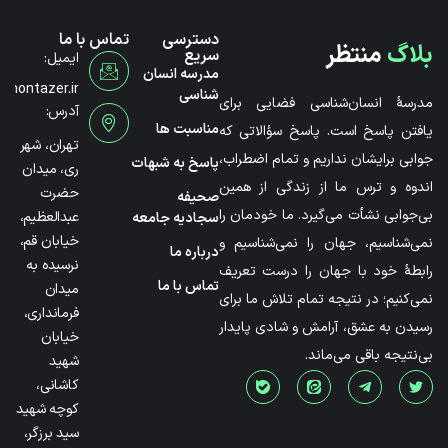
دسترسی
تماس با ما
بلاگ
منتظر
سریع
ایمیل:
مدرسه انسان
@montazer.ir
شناسی
مدرسۀ انسان‌شناسی فضایی برای
آدرس:
مناسبت ها
یافتن پاسخ است. پاسخ سؤالاتی که
تهران، شهر
جوابی برایشان نداریم و تمام اضطراب،
پاسخ به شبهات
ری، میدان
اندوه و ترس ما از زندگی از همین
حضرت
صحیفه
بی‌جوابی نشأت می‌گیرد. ما خودمان را
عبدالعظیم،
سجادیه جامعه
خیابان قم،
نمی‌شناسیم، جهان را نمی‌شناسیم و
درباره ما
نرسیده به
رابطۀ خود با جهان را درست تعریف
تماس با ما
میدان
نمی‌کنیم؛ در نتیجه تمام تلاش ما برای
فرمانداری،
رسیدن به عشق، آرامش و شادی پایدار
خیابان
بی‌نتیجه باقی می‌ماند.
شهید
کاشانی،
کوچه شهید
سید برزگر،