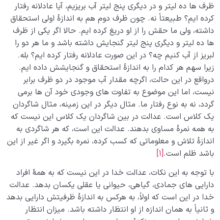
ظرف ها ده لیتر و در دیگری پنج لیتر آب بریزیم، آیا عادلانه رفتار
کرده ایم؟ طبیعتاً نه. چون ظرف دوم هم به اندازۀ اولی استحقاق
نگاه ابدی و آمادگی برای آخرت
0/14
داشته، ولی ما حقش را از او دریغ کرده ایم. حالا اگر یکی از ظرف
ها ده لیتر و دیگری پنج لیتر گنجایش داشته باشد و ما هر دو را
از خیال تا سلامت قلب
0/31
لبریز از آب کنیم چه؟ در این صورت عادلانه رفتار کرده ایم؟ بله.
زیرا سهم هر کدام را به اندازۀ استحقاق و گنجایشش داده ایم.
انسان در مرکز آفرینش
0/9
درواقع در این حالت، اگرچه مقدار آب موجود در دو ظرف برابر
دیدار جهان غیب
نیست، اما این موضوع به تفاوت های وجودی خود آن ها برمی
0/9
گردد، نه به نوع رفتار ما. مثال دیگر در این زمینه، مثال شاگردان
یک کلاس است. عدالت در بین شاگردان یک کلاس این نیست که
به همه نمرۀ مساوی بدهند. عدالت این است، که هر شاگردی به
اندازۀ تلاش و معلوماتی که کسب کرده، نمره بگیرد و اگر غیر از این
باشد ظلم است.
[1]
با توجه به این نکات، عدالت خدا در این نیست که به همۀ افراد
دارایی های جمادی، گیاهی، حیوانی یا عقلی یکسان بدهد. عدالت
خدا در این است که اولاً، به هرکس به اندازۀ ظرفیتش دارایی بدهد
و ثانیاً به همان اندازه از او انتظار داشته باشد. میزان انتظار