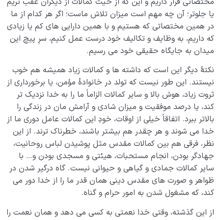
مختصاتی قرار داریم و این که از حیث کمالات از دیگران عقب تریم
یا جلوتر؛ آن چه مهم است میزان تلاش ماست؛ اگر هر کدام از ما
در همین مختصاتی که هستیم و با همین دارایی های کم یا زیادی
که داریم، به وظایف و تکالیف خود درست عمل کنیم، سرِ پیچ این
میدان به جایگاه حقیقی خود می رسیم.
نکتۀ دیگر این است که داشته ها و کمالات زیاد همیشه هم خوب
نیستند. این طور نیست که تولد در خانوادۀ مؤمن، یا برخورداری از
ثروت زیاد، هوش بالا و سایر کمالات الزاماً ما را به خدا نزدیک تر
کند، یا درصد موفقیت و میزان شادی و آرامش مان در زندگی را
بالاتر ببرد. اتفاقاً خیلی از اوقات، خودِ این کمالات عامل دوری ما از
خدا می شوند و هر چقدر هم بیشتر باشند، خطرناک ترند. از این
نظر، فرقی هم بین کمالات مقدس مثل پوشیدن لباس روحانیت،
جهادگر بودن، انجام مستحبات، هیئتی و مسجدی بودن و… با
سایر کمالات جمادی و گیاهی و حیوانی نیست. گاه درگیر شدن در
ظواهر و صورت های مقدس دینی همان قدر ما را از خدا دور می
کند، که مشغول شدن به امور حرام و گناه.
از این گذشته، وقتی خدا نعمتی به کسی می دهد و همان نعمت را