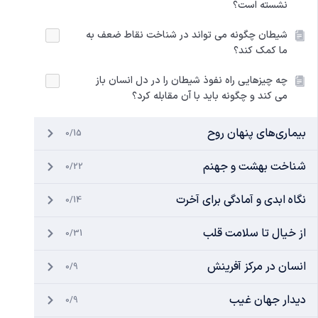
نشسته است؟
شیطان چگونه می تواند در شناخت نقاط ضعف به
ما کمک کند؟
چه چیزهایی راه نفوذ شیطان را در دل انسان باز
می کند و چگونه باید با آن مقابله کرد؟
بیماری‌های پنهان روح
0/15
شناخت بهشت و جهنم
0/22
نگاه ابدی و آمادگی برای آخرت
0/14
از خیال تا سلامت قلب
0/31
انسان در مرکز آفرینش
0/9
دیدار جهان غیب
0/9