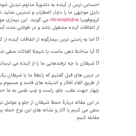
احساس ترس از آینده به دلشورۀ مداوم تبدیل شود،
دلیل موجهی ما را دچار اضطراب و استرس نماید، ن
کرونوفوبیا
chronophobia
می گویند. این بیماری مو
از اتفاقات آینده مشغول باشد و در طولانی مدت آ
O اما به راستی ترس بیمارگونه از اتفاقات آینده از کجا نشأت می گیرد؟
O آیا ساختۀ ذهن ماست یا نتیجۀ القائات منفی شیطان است؟
O شیطان با چه ترفندهایی ما را از آینده می ترساند؟
در درس های قبل گفتیم که رابطۀ ما با شیطان یک 
از طریق القاء افکار و اندیشه های فاسد و مسموم بر
چهار جهت عقب، جلو، راست و چپ نفس به ما حمل
در این مقاله دربارۀ حملۀ شیطان از جلو و عوامل تر
سعی می کنیم با آثار و نشانه های این نوع حمله بیش
مقابله کنیم