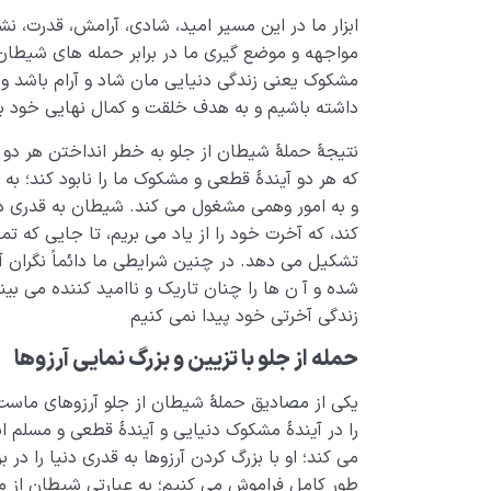
ابزار ما در این مسیر امید، شادی، آرامش، قدرت، ن
مواجهه و موضع گیری ما در برابر حمله های شیطان ب
مشکوک یعنی زندگی دنیایی مان شاد و آرام باشد و
داشته باشیم و به هدف خلقت و کمال نهایی خود ب
نتیجۀ حملۀ شیطان از جلو به خطر انداختن هر دو 
که هر دو آیندۀ قطعی و مشکوک ما را نابود کند؛ به 
و به امور وهمی مشغول می کند. شیطان به قدری ذهن
کند، که آخرت خود را از یاد می بریم، تا جایی که ت
تشکیل می دهد. در چنین شرایطی ما دائماً نگران آ
شده و آ ن ها را چنان تاریک و ناامید کننده می بین
زندگی آخرتی خود پیدا نمی کنیم
حمله از جلو با تزیین و بزرگ نمایی آرزوها
یکی از مصادیق حملۀ شیطان از جلو آرزوهای ماست. 
را در آیندۀ مشکوک دنیایی و آیندۀ قطعی و مسلم ا
می کند؛ او با بزرگ کردن آرزوها به قدری دنیا را در 
طور کامل فراموش می کنیم؛ به عبارتی شیطان از مس