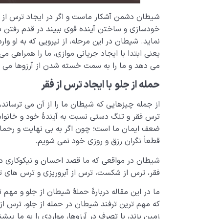
شیطان دشمن آشکار ماست و اگر در ایجاد ترس از آی
خودسازی و ساختن آینده قوی ببیند در قدم رفتن به
نماید. شیطان در این مرحله، از نیرویی که به او وا
یعنی ابتدا با ایجاد جریانی موازی، ما را همراهی می ک
می دهد و ما را به سمت خسته شدن از آرزوها می کشان
حمله‌ از جلو با ایجاد ترس از فقر
از جمله چیزهایی که شیطان ما را از آن می ترساند، 
ترس فقر و تنگ دستی نسبت به آیندۀ خود و خانوادۀ
ضعف ایمان ما است؛ چون اگر به بی نهایت و رحما
قطعاً نگران رزق و روزی خود نمی شویم.
شیطان در مواقعی که ما قصد احسان و نیکوکاری دار
فقر، ترس از شکست، ترس از آبروریزی و ترس های توه
ما در این مقاله دربارۀ حملۀ شیطان از جلو و مهم
که مهم ترین ترفند شیطان در حمله از جلو، ترس از آ
زمین بزند، با تصرف در آرزوها، مواردی را به ما پیش