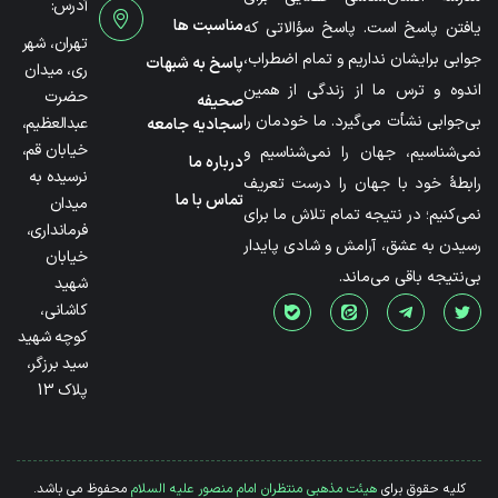
آدرس:
مناسبت ها
یافتن پاسخ است. پاسخ سؤالاتی که
تهران، شهر
جوابی برایشان نداریم و تمام اضطراب،
پاسخ به شبهات
ری، میدان
اندوه و ترس ما از زندگی از همین
حضرت
صحیفه
بی‌جوابی نشأت می‌گیرد. ما خودمان را
عبدالعظیم،
سجادیه جامعه
خیابان قم،
نمی‌شناسیم، جهان را نمی‌شناسیم و
درباره ما
نرسیده به
رابطۀ خود با جهان را درست تعریف
تماس با ما
میدان
نمی‌کنیم؛ در نتیجه تمام تلاش ما برای
فرمانداری،
رسیدن به عشق، آرامش و شادی پایدار
خیابان
بی‌نتیجه باقی می‌ماند.
شهید
کاشانی،
کوچه شهید
سید برزگر،
پلاک 13
کلیه حقوق برای
هیئت مذهبی منتظران امام منصور علیه السلام
محفوظ می باشد.