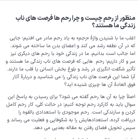
بلوغ کودک عزیز روان
0/8
قضا و قدر و اختیار
0/13
منظور از رحم چیست و چرا رحم ها فرصت های ناب
زندگی ما هستند؟
ابتلاء و امتحان در زندگی
0/26
اغلب ما با شنیدن واژۀ «رَحِم» به یاد رحم مادر می افتیم؛ جایی
که در آن نطفه رشد می کند و اعضای بدن ما ساخته می شوند.
آیا پرهیزکاری به معنای ترس از خداست یا مفهوم دیگری
اما جالب است بدانیم، ما در زندگی خود با رحم های دیگری نیز
دارد؟
سر و کار داریم؛ رحم هایی که فرصت های ناب زندگی ما هستند و
راه های کسب تقوا چیست و برای با تقوا شدن چه مراقبت
تأثیر شگفت انگیزی در رشد و بلوغ بخش انسانی یا قلب ما دارند.
هایی لازم است؟
آیا شما این فرصت های ناب زندگی را می شناسید و دربارۀ آثار
فوق العادۀ آن ها چیزی شنیده اید؟
اهمیت تقوا در چیست؛ آیا تقوا از محدود شدن ما جلوگیری
می‌کند؟
اصلاً چرا به آن ها رحم گفته می شود؟ برای رسیدن به پاسخ این
سوال باید به کارکرد رحم توجه کنیم؛ در حالت کلی، کار رحم کامل
سنت ابتلا یعنی چه؛ راز سختی ها و رنج های زندگی چیست؟
کردن و سازندگی است. رحم موجودی با استعدادی بالقوه را
دریافت کرده، استعدادهایش را به شکوفایی و فعلیت می رساند و
منظور از حجاب عادت چیست؛ چگونه دوباره شگفتی را
ببینیم؟
سپس تحویل فضای رفتن به مقاله بعدیی می دهد.