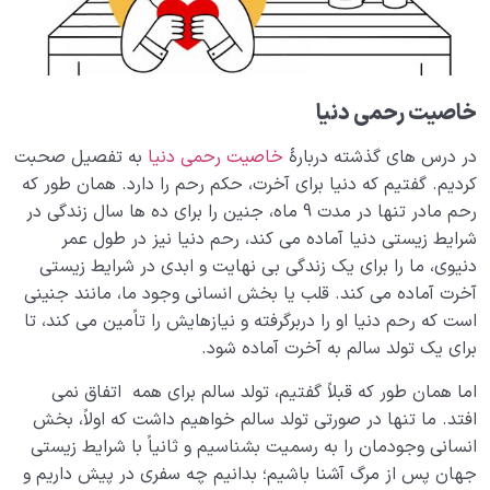
کیفیت بهشت را تعیین می کند؟
ویژگی امتحانات الهی چیست؛ چرا بلاها را ظلم نمی دانیم؟
عدالت خدا کجاست؛ من به عادل بودن خدا شک دارم!
خاصیت رحمی دنیا
سنت استدراج چیست و چه کسانی به آن دچار می شوند؟
در درس های گذشته دربارۀ
خاصیت رحمی دنیا
به تفصیل صحبت
کردیم. گفتیم که دنیا برای آخرت، حکم رحم را دارد. همان طور که
آیا راهی برای جبران گناهان وجود دارد یا قانون تبدیل
چیست؟
رحم مادر تنها در مدت 9 ماه، جنین را برای ده ها سال زندگی در
شرایط زیستی دنیا آماده می کند، رحم دنیا نیز در طول عمر
تفاوت میان انسان نادان و انسان عاقل از کجا سرچشمه می
دنیوی، ما را برای یک زندگی بی نهایت و ابدی در شرایط زیستی
گیرد؟
آخرت آماده می کند. قلب یا بخش انسانی وجود ما، مانند جنینی
است که رحم دنیا او را دربرگرفته و نیازهایش را تاًمین می کند، تا
نسبی بودن زمان یعنی چه؛ آیا زمان حقیقتی مطلق است یا
برای یک تولد سالم به آخرت آماده شود.
امری وابسته به عالم ماده؟
اما همان طور که قبلاً گفتیم، تولد سالم برای همه اتفاق نمی
معرفی انواع رحِم ها؛ فرصت های ناب زندگی را دریاب!
افتد. ما تنها در صورتی تولد سالم خواهیم داشت که اولاً، بخش
منظور از ریاضیات زمان چیست؛ آیا رحم زمانی دارای فرمول و
انسانی وجودمان را به رسمیت بشناسیم و ثانیاً با شرایط زیستی
قواعد خاصی است؟
جهان پس از مرگ آشنا باشیم؛ بدانیم چه سفری در پیش داریم و