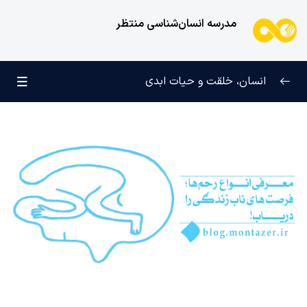
مدرسه انسان‌شناسی منتظر
انسان، خلقت و حیات ابدی
انسان و تجلیات هستی
0/6
علامت رشد در مسیر حق
0/5
چرا آفریده شده‌ایم؟
0/4
راز شادی و آرامش پایدار
0/13
خانواده آسمانی انسان
0/13
مهندسی نفس و تربیت روح
0/11