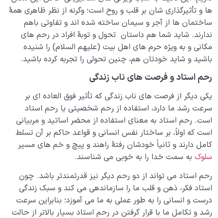
ها و تأثیرگذاری شان بر قلب و روح است؛ وگرنه از نظر ظاهری همۀ
ساختمان ها از آجر و سیمان ساخته شده اند و تفاوتی باهم
ندارند. شاید شما هم داستان تحول و توبۀ افراد در رحم های
مکانی و به ویژه حرم های اهل بیت (علیهم السلام) را شنیده
باشید و شاید خودتان هم، چنین تحولی را تجربه کرده باشید.
رحم استاد و فرصت های ناب زندگی
یکی دیگر از فرصت های ناب زندگی که تأثیر فوق العاده ای بر
سرعت رشد ما دارد، استفاده از رحم شخصیتی یا رحم استاد
است. رحم استاد به معنای استفاده از محضر اساتید و مربیانی
است که اولاً، بر ساختار نفس انسانی و قواعد حاکم بر آن تسلط
کامل دارند و ثانیاً خودشان رفتۀ راهند و پیچ و خم های مسیر
سلوک
به سمت خدا را به خوبی می شناسند.
رحم استاد می تواند از دو رحم دیگر نیز قدرتمندتر باشد. چون
استاد فکر، ذهن و قلب ما را سازماندهی می کند و سبک زندگی
درست و انسانی را به طور عملی به ما می آموزد؛ بنابراین سرعت
رشد و تکامل ما با قرار گرفتن در رحم استاد بسیار بالاتر از حالت