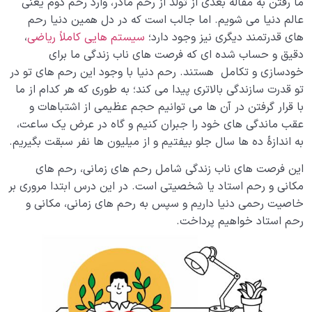
ما رفتن به مقاله بعدی از تولد از رحم مادر، وارد رحم دوم یعنی
آیا سرنوشت ما از پیش نوشته شده یا تغییر در زندگی امکان
پذیر است؟
عالم دنیا می شویم. اما جالب است که در دل همین دنیا رحم
های قدرتمند دیگری نیز وجود دارد؛
سیستم هایی کاملاً ریاضی
،
انتخاب اطاعت و مخالفت در مواجهه با خدا و شیطان چه
دقیق و حساب شده ای که فرصت های ناب زندگی ما برای
تأثیری بر سرنوشت انسان دارد؟
خودسازی و تکامل هستند. رحم دنیا با وجود این رحم های تو در
تو قدرت سازندگی بالاتری پیدا می کند؛ به طوری که هر کدام از ما
نقش انتخاب های سرنوشت ساز در زندگی انسان| راهی به
با قرار گرفتن در آن ها می توانیم حجم عظیمی از اشتباهات و
سوی کمال یا سقوط؟
عقب ماندگی های خود را جبران کنیم و گاه در عرض یک ساعت،
آیا روح انسان جنسیت دارد؛ بررسی نسبت روح و جنسیت از
به اندازۀ ده ها سال جلو بیفتیم و از میلیون ها نفر سبقت بگیریم.
منظر انسان شناسی
این فرصت های ناب زندگی شامل رحم های زمانی، رحم های
چرا ابتلائات مؤمن ضروری هستند؟ چگونه خداوند مؤمنان را
مکانی و رحم استاد یا شخصیتی است. در این درس ابتدا مروری بر
امتحان می کند؟
خاصیت رحمی دنیا داریم و سپس به رحم های زمانی، مکانی و
رحم استاد خواهیم پرداخت.
خدا چگونه ما را با نعمت های مادی و کمالات محدود
امتحان می کند؟
فلسفه امتحانات الهی وارتباط آ ن ها با رشد و تکامل انسان
چرا برخورداری از بهشت برای هر فرد متفاوت است؛ چه چیزی