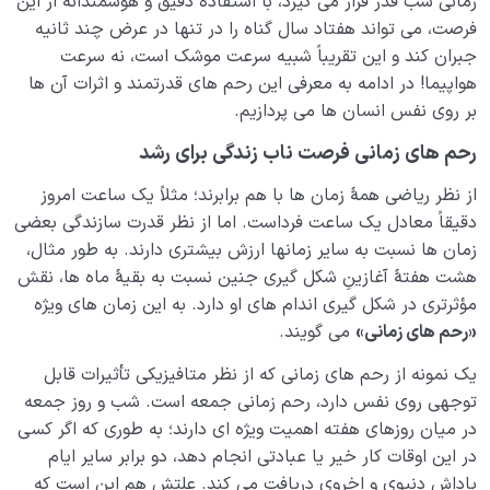
زمانی شب قدر قرار می گیرد، با استفادۀ دقیق و هوشمندانه از این
فرصت، می تواند هفتاد سال گناه را در تنها در عرض چند ثانیه
نگاه ابدی و آمادگی برای آخرت
0/14
جبران کند و این تقریباً شبیه سرعت موشک است، نه سرعت
هواپیما! در ادامه به معرفی این رحم های قدرتمند و اثرات آن ها
از خیال تا سلامت قلب
0/31
بر روی نفس انسان ها می پردازیم.
انسان در مرکز آفرینش
رحم های زمانی فرصت ناب زندگی برای رشد
0/9
از نظر ریاضی همۀ زمان ها با هم برابرند؛ مثلاً یک ساعت امروز
دیدار جهان غیب
0/9
دقیقاً معادل یک ساعت فرداست. اما از نظر قدرت سازندگی بعضی
زمان ها نسبت به سایر زمانها ارزش بیشتری دارند. به طور مثال،
هشت هفتۀ آغازینِ شکل گیری جنین نسبت به بقیۀ ماه ها، نقش
مؤثرتری در شکل گیری اندام های او دارد. به این زمان های ویژه
«رحم های زمانی»
می گویند.
یک نمونه از رحم های زمانی که از نظر متافیزیکی تأثیرات قابل
توجهی روی نفس دارد، رحم زمانی جمعه است. شب و روز جمعه
در میان روزهای هفته اهمیت ویژه ای دارند؛ به طوری که اگر کسى
در این اوقات کار خیر یا عبادتی انجام دهد، دو برابر سایر ایام
پاداش دنیوی و اخروی دریافت می کند. علتش هم این است که