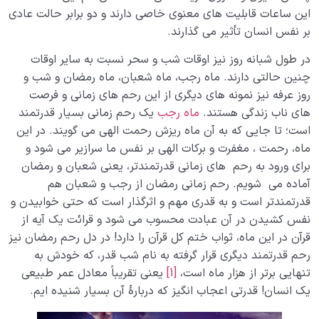
این ساعات قابلیت های معنوی خاصی دارند و دو برابر حالت عادی
بر نفس انسان تأثیر می گذارند.
در طول شبانه روز نیز اوقات شب و سحر نسبت به سایر اوقات
چنین حالتی دارند. ماه رجب، ماه شعبان، ماه رمضان و شب و
روز عرفه نیز نمونه های دیگری از این رحم های زمانی و فرصت
های ناب زندگی هستند.
ماه رجب
یک رحم زمانی بسیار قدرتمند
است؛ تا جایی که به آن ماه ریزش رحمت الهی می گویند. در این
ماه، رحمت ، مغفرت و برکات الهی بر نفس ما سرازیر می شود و
برای ورود به رحم های زمانی قدرتمندتر، یعنی شعبان و رمضان
آماده می شویم. رحم زمانی رمضان از رجب و شعبان هم
قدرتمندتر است و به قدری مهم و اثرگذار است که حتی خوابیدن و
نفس کشیدن در آن عبادت محسوب می شود و قرائت یک آیه از
قرآن در این ماه، ثواب ختم کل قرآن را دارد! در دل رحم رمضان نیز
رحم قدرتمند دیگری قرار گرفته به نام شب قدر، که خودش به
تنهایی برتر از هزار ماه است،
[1]
یعنی تقریباً معادل عمر طبیعی
یک انسان! قدرتی اعجاب انگیز که دربارۀ آن بسیار شنیده ایم.