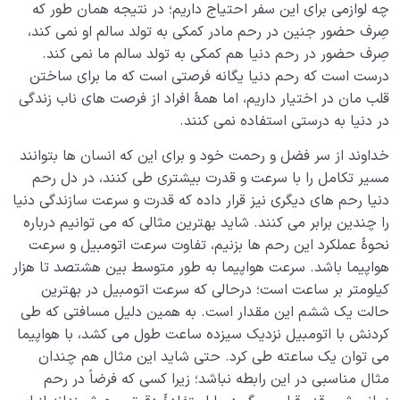
چه لوازمی برای این سفر احتیاج داریم؛ در نتیجه همان طور که
غفلت از فرصت ها و رحم های زمانی؛ پیامدها و راه های
صِرف حضور جنین در رحم مادر کمکی به تولد سالم او نمی کند،
پیشگیری از آن
صِرف حضور در رحم دنیا هم کمکی به تولد سالم ما نمی کند.
درست است که رحم دنیا یگانه فرصتی است که ما برای ساختن
رحم مکانی چیست و چطور می تواند در جبران گذشته و
تغییر مسیر زندگی به ما کمک کند؟
قلب مان در اختیار داریم، اما همۀ افراد از فرصت های ناب زندگی
در دنیا به درستی استفاده نمی کنند.
رحم استاد یعنی چه؛ ضرورت وجود استاد در حرکت انسانی
ما چیست؟
خداوند از سر فضل و رحمت خود و برای این که انسان ها بتوانند
مسیر تکامل را با سرعت و قدرت بیشتری طی کنند، در دل رحم
مفهوم قوس صعود و قوس نزول در نفس استاد و شاگرد
دنیا رحم های دیگری نیز قرار داده که قدرت و سرعت سازندگی دنیا
به چه معناست؟
را چندین برابر می کنند. شاید بهترین مثالی که می توانیم درباره
نحوۀ عملکرد این رحم ها بزنیم، تفاوت سرعت اتومبیل و سرعت
حجاب ظلمانی و حجاب نورانی؛ مهم ترین موانع ارتباط با
ملکوت
هواپیما باشد. سرعت هواپیما به طور متوسط بین هشتصد تا هزار
کیلومتر بر ساعت است؛ درحالی که سرعت اتومبیل در بهترین
حالت یک ششم این مقدار است. به همین دلیل مسافتی که طی
شیطان دشمن آشکار
0/14
کردنش با اتومبیل نزدیک سیزده ساعت طول می کشد، با هواپیما
بیماری‌های پنهان روح
می توان یک ساعته طی کرد. حتی شاید این مثال هم چندان
0/15
مثال مناسبی در این رابطه نباشد؛ زیرا کسی که فرضاً در رحم
شناخت بهشت و جهنم
0/22