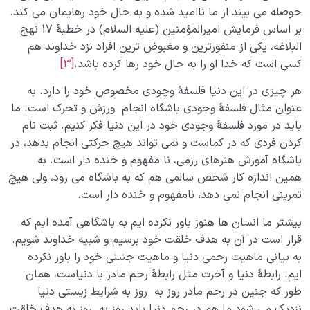
حوصله می بیند از ما ناامید شده و به حال خود رهایمان می کند.
بر اساس فرمایش امیرالمؤمنین (علیه السلام) در خطبۀ 17 نهج
البلاغه، یکی از منفورترین و مغبوض ترین افراد نزد خداوند هم
کسی است که خدا او را به حال خود رها کرده باشد.
[3]
هر چیزی در این دنیا فلسفۀ وچودی مخصوص خود را دارد. به
عنوان مثال فلسفۀ وجودی باشگاه انجام ورزش و تحرک است. ما
باید در مورد فلسفۀ وجودی خود در این دنیا فکر کنیم. ثبت نام
کردن فردی که در کماست و نمی تواند هیچ حرکتی انجام بدهد، در
باشگاه آموزش هنرهای رزمی، نا مفهوم و خنده دار است. به
همین اندازه کار شخص سالمی هم که به باشگاه می رود، ولی هیچ
تمرینی انجام نمی دهد، نامفهوم و خنده دار است.
بیشتر ما انسان ها هنوز باور نکرده ایم به باشگاهی آمده ایم که
قرار است در آن به هدف خلقت خود برسیم و شبیه خداوند شویم.
به بیانی ماهیت رحمی دنیا و ماهیت جنینی خود را باور نکرده
ایم. رابطۀ دنیا و آخرت مثل رابطۀ رحم مادر با دنیاست، همان
طور که جنین در رحم مادر روز به روز به شرایط زیستی دنیا
نزدیک می شود ما هم در رحم دنیا باید روز به روز به هدف خلقت