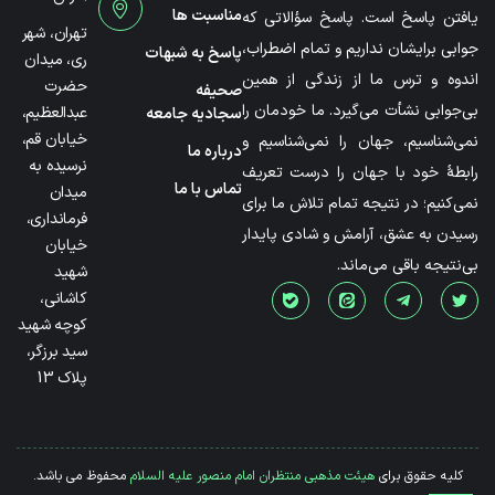
مناسبت ها
یافتن پاسخ است. پاسخ سؤالاتی که
تهران، شهر
جوابی برایشان نداریم و تمام اضطراب،
پاسخ به شبهات
ری، میدان
اندوه و ترس ما از زندگی از همین
حضرت
صحیفه
بی‌جوابی نشأت می‌گیرد. ما خودمان را
عبدالعظیم،
سجادیه جامعه
خیابان قم،
نمی‌شناسیم، جهان را نمی‌شناسیم و
درباره ما
نرسیده به
رابطۀ خود با جهان را درست تعریف
تماس با ما
میدان
نمی‌کنیم؛ در نتیجه تمام تلاش ما برای
فرمانداری،
رسیدن به عشق، آرامش و شادی پایدار
خیابان
بی‌نتیجه باقی می‌ماند.
شهید
کاشانی،
کوچه شهید
سید برزگر،
پلاک 13
کلیه حقوق برای
هیئت مذهبی منتظران امام منصور علیه السلام
محفوظ می باشد.