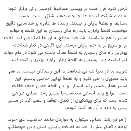
چه راه هایی برای شبیه شدن به خدا وجود دارد؛ چرا به
فرض کنیم قرار است در پیستی مسابقۀ اتومبیل رانی برگزار شود؛
انسان کامل نیاز داریم؟
به تمام شرکت کننده ها اجازه میدهند شکل پیست، مسیر
چه ارتباطی بین شناخت خدا و ائمه (علیهم السلام) وجود
مسابقه و نقطۀ پایان را ببینند. راننده ها علاوه بر شناسایی دقیق
دارد؟
موقعیت نقطۀ پایان، باید راه های رسیدن به این نقطه و موانع
مسیر را هم بشناسند. شناخت موانع به آن ها کمک می کند راحت
بررسی مفهوم حصن ایمن در حدیث سلسله الذهب؛ چرا لا
تر و سریع تر به خط پایان برسند. این آگاهی در کنار شناخت
اله الا الله دژ خداوند است؟
بهترین راه های رسیدن به نقطۀ هدف باعث می شود در دام موانع
ملاک رابطه ما با اهل بیت چیست؟ از رابطه حقیقی و
گیر نیفتند و در رسیدن به نقطۀ پایان رکورد بهتری را ثبت کنند.
حقوقی خود با اهل بیت چه می دانیم؟
شرایط ما در دنیا هم بی شباهت به این رانندگان نیست. ما هم
مفهوم خانواده آسمانی چیست؛ چه ارتباطی بین شناخت
باید مسیری را طی کنیم و به نقطۀ نهایی خاصی برسیم. این
این خانواده و هدف خلقت وجود دارد؟
مسیر همان مسیر رشد انسانی و این نقطه همان هدف خلقت
است. موانع رشد انسانی متناسب با مسیر رشد انسانی طراحی
مهندسی نفس و تربیت روح
0/11
شده است که برای پیشگیری از کندی، توقف و عقب گرد در مسیر
پیش رو باید با آن ها آشنا شویم.
بلوغ کودک عزیز روان
0/8
از موانع رشد انسانی میتوان به مواردی مانند حاکمیت غیر خود،
قضا و قدر و اختیار
توجه و تعلق بیش از حد به کمالات پایینی، تنبلی و بی حوصلگی،
0/13