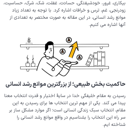
بیکاری، غرور، خودشیفتگی، حسادت، غفلت، شک، شرک، حساسیت،
ابتلاء و امتحان در زندگی
0/26
زودرنجی، غم، ترس و خرافات اشاره کرد. با توجه به تعداد زیاد
موانع رشد انسانی، در این مقاله به صورت مختصر به تعدادی از
شیطان دشمن آشکار
0/14
آنها اشاره می کنیم.
بیماری‌های پنهان روح
0/15
شناخت بهشت و جهنم
0/22
نگاه ابدی و آمادگی برای آخرت
0/14
از خیال تا سلامت قلب
0/31
حاکمیت بخش طبیعی؛ از بزرگترین موانع رشد انسانی
انسان در مرکز آفرینش
0/9
رسیدن به مقام خلیفگی خدا در سایۀ اختیار و قدرت انتخاب معنا
پیدا می کند. یکی از مهم ترین انتخاب ها برای رسیدن به این
دیدار جهان غیب
0/9
مقام، انتخاب سبک زندگی انسانی است؛ اگر موارد مشکل ساز بر
سر راه این انتخاب را بشناسیم در واقع موانع رشد انسانی را
شناخته ایم.