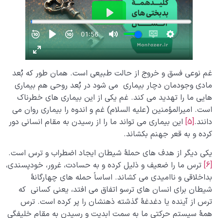
غم نوعی فسق و خروج از حالت طبیعی است. همان طور که بُعد
مادی وجودمان دچار بیماری می شود در بُعد روحی هم بیماری
هایی ما را تهدید می کند. غم یکی از این بیماری های خطرناک
است. امیرالمؤمنین (علیه السلام) غم و اندوه را بیماری روان می
دانند.
[5]
این بیماری می تواند ما را از رسیدن به مقام انسانی دور
کرده و به قعر جهنم بکشاند.
یکی دیگر از هدف های حملۀ شیطان ایجاد اضطراب و ترس است.
[6]
ترس ما را ضعیف و ذلیل کرده و به حسادت، غرور، خودپسندی،
بداخلاقی و ناامیدی می کشاند. اساساً حمله های چهارگانۀ
شیطان برای انسان های ترسو اتفاق می افتد، یعنی کسانی که
ترس از آینده یا دغدغۀ گذشته ذهنشان را پر کرده است. ترس
همۀ سیستم حرکتی ما به سمت ابدیت و رسیدن به مقام خلیفگی