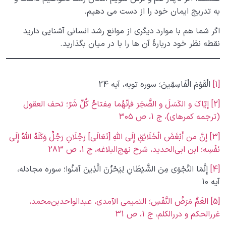
به تدریج ایمان خود را از دست می دهیم.
اگر شما هم با موارد دیگری از موانع رشد انسانی آشنایی دارید
نقطه نظر خود دربارۀ آن ها را با در میان بگذارید.
[1]
الْقَوْمَ الْفَاسِقِینَ؛ سوره توبه، آیه 24
[2]
إیّاکَ و الکَسَلَ و الضَّجَرَ فإنّهُما مِفتاحُ کُلِّ شَرّ؛ تحف العقول
(ترجمه کمره­ای)، ج 1، ص ۳۰۵
[3]
إنَّ من أَبْغَضَ الْخَلَائِقِ إِلَى اللَّهِ [تَعَالَى‏] رَجُلَانِ رَجُلٌ وَکَلَهُ اللَّهُ إِلَى
نَفْسِه؛ ابن ابی‌الحدید، شرح نهج‌البلاغه، ج 1، ص 283
[4]
إِنَّمَا النَّجْوَى مِنَ الشَّیْطَانِ لِیَحْزُنَ الَّذِینَ آمَنُوا؛ سوره مجادله،
آیه 10
[5]
الغَمُّ مَرَضُ النَّفْسِ؛ التمیمی الآمدی، عبدالواحد‌بن‌محمد،
غررالحکم و دررالکلم، ج 1، ص 31