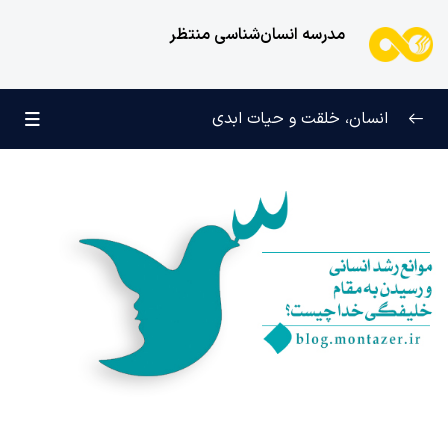
مدرسه انسان‌شناسی منتظر
انسان، خلقت و حیات ابدی
انسان و تجلیات هستی
0/6
علامت رشد در مسیر حق
0/5
چرا آفریده شده‌ایم؟
0/4
راز شادی و آرامش پایدار
0/13
خانواده آسمانی انسان
0/13
خداوند وظیفه هدایت انسان را بر عهده چه کسانی قرار داده
و چرا؟