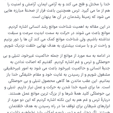
خدا را مختل و فلج می کند و به آرامی ایمان، آرامش و امنیت را
هم از ما می گیرد. ترس همچنین باعث فرار از صحنۀ مبارزه هایی
می شود که زمینۀ رشدمان در آن ها پنهان است.
در این مقاله به اهمیت شناخت موانع رشد انسانی اشاره کردیم.
موانع باعث می شوند در حرکت به سمت ابدیت سرعت و سبقت
نداشته باشیم، ولی شناخت موانع کمک می کند آن ها را دور بزنیم
و راحت تر و با سرعت بیشتری به هدف نهایی خلقت نزدیک شویم.
در ادامه به سه مورد از موانع از جمله حاکمیت غیرخود، تنبلی و بی
حوصلگی و ترس و غم اشاره کردیم. گفتیم که اصالت ندادن به
جنبۀ انسانی و حاکمیت غیرخود باعث می شود به امور غیرحقیقی
مشغول شویم و از رسیدن به غایت خود و مقام خلیفگی خدا باز
بمانیم. این عقب ماندن ها گاهی محصول تنبلی و بی حوصلگی
است. ما برای شبیه خدا شدن به حرکت و عمل نیاز داریم. تنبلی و
بی حوصلگی کلید همۀ شرها و از بزرگ ترین موانع عمل هستند.
دربارۀ ترس و غم هم به این نکته اشاره کردیم که این دو مورد از
ابزارهای شیطان برای توقف ما در راه رسیدن به هدف خلقتمان
هستند. اگر دچار غم و ترس شویم امکان رشد نخواهیم داشت و