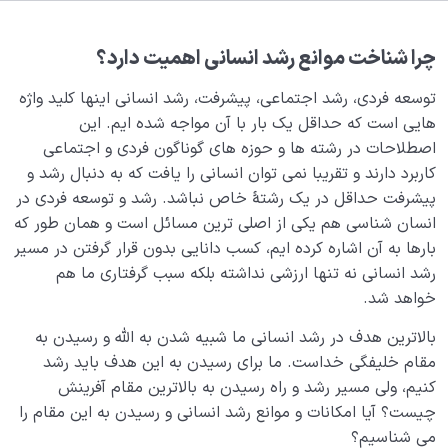
رسیدن به توحید چگونه ممکن است؟ راهنمای ما در این
مسیر کیست؟
چرا شناخت موانع رشد انسانی اهمیت دارد؟
غفلت و بی توجهی در چه اموری خوب و در چه اموری بد
توسعه فردی، رشد اجتماعی، پیشرفت، رشد انسانی اینها کلید واژه
است؟
هایی است که حداقل یک بار با آن مواجه شده ایم. این
اصطلاحات در رشته ها و حوزه های گوناگون فردی و اجتماعی
انسان خلیفه خداست یعنی چه و آیا این مقام تمام
کاربرد دارند و تقریبا نمی توان انسانی را یافت که به دنبال رشد و
انسانهاست؟
پیشرفت حداقل در یک رشتۀ خاص نباشد. رشد و توسعه فردی در
موانع رشد انسانی و رسیدن به مقام خلیفگی خدا چیست؟
انسان شناسی هم یکی از اصلی ترین مسائل است و همان طور که
بارها به آن اشاره کرده ایم، کسب دانایی بدون قرار گرفتن در مسیر
منظور از عنصر وجودی چیست؛ آیا روح هم مثل جسم دارای
رشد انسانی نه تنها ارزشی نداشته بلکه سبب گرفتاری ما هم
عنصر وجودی است؟
خواهد شد.
مفهوم حقیقی امام مبین چیست و چه ارتباطی با انسان و
بالاترین هدف در رشد انسانی ما شبیه شدن به الله و رسیدن به
هدف خلقت او دارد؟
مقام خلیفگی خداست. ما برای رسیدن به این هدف باید رشد
کنیم، ولی مسیر رشد و راه رسیدن به بالاترین مقام آفرینش
مفهوم مرگ جاهلیت چیست و چه ارتباطی با شناخت امام
چیست؟ آیا امکانات و موانع رشد انسانی و رسیدن به این مقام را
دارد؟
می شناسیم؟