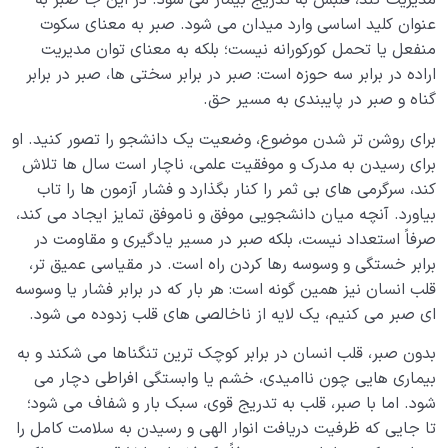
مدیریت کند، قلبش به تدریج بیمار می شود. در این جا صبر به
سرنوشت ما دارد؟
عنوان کلید اساسی وارد میدان می شود. صبر به معنای سکوت
آیا سلامت قلب انسان در گرو کنترل خیال اوست؟ ضرورت
منفعل یا تحمل کورکورانه نیست؛ بلکه به معنای توان مدیریت
کنترل خیال چیست؟
اراده در برابر سه حوزه است: صبر در برابر سختی ها، صبر در برابر
گناه و صبر در پایبندی به مسیر حق.
سازگاری قلب با برزخ چه تأثیری در سرنوشت و عاقبت ما در
حیات برزخی پیش رویمان دارد؟
برای روشن تر شدن موضوع، وضعیت یک دانشجو را تصور کنید. او
برای رسیدن به مدرک و موفقیت علمی، ناچار است سال ها تلاش
آیا وابستگی های روانی ما می توانند سلامت روح و قلبمان را
کند، سرگرمی های بی ثمر را کنار بگذارد و فشار آزمون ها را تاب
تهدید کنند؟
بیاورد. آنچه میان دانشجویی موفق و ناموفق تمایز ایجاد می کند،
شوق مرگ چیست، چرا ایجاد می شود و آیا شوق مرگ نشانه
صرفاً استعداد نیست، بلکه صبر در مسیر یادگیری و مقاومت در
ای از افسردگی است؟
برابر خستگی و وسوسه رها کردن راه است. در مقیاسی عمیق تر،
قلب انسان نیز همین گونه است: هر بار که در برابر فشار یا وسوسه
نشانه های قلب سلیم چیست؟ کدام خصوصیات افراد به ما
ای صبر می کنیم، یک لایه از ناخالصی های قلب زدوده می شود.
سلامت نفس آنها را نشان می‌دهد؟
بدون صبر، قلب انسان در برابر کوچک ترین تنگناها می شکند و به
آیا شناخت و اصلاح ریشه های رفتار انسان منجر به سلامت
بیماری هایی چون ناامیدی، خشم یا وابستگی افراطی دچار می
قلب می شود؟
شود. اما با صبر، قلب به تدریج قوی، سبک بار و شفاف می شود؛
تا جایی که ظرفیت دریافت انوار الهی و رسیدن به سلامت کامل را
پل صراط چیست؟ پل صراط حقیقتی انکار ناپذیر است یا