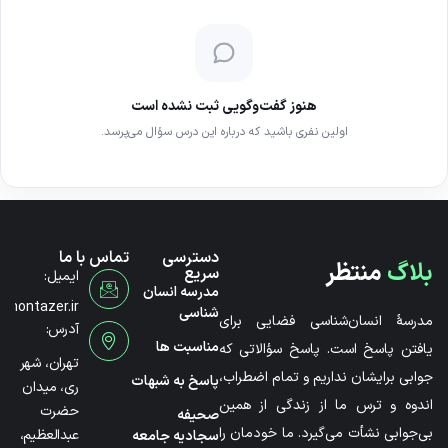
هنوز گفت‌وگویی ثبت نشده است
اولین نفری باشید که درباره این درس سؤال می‌پرسد.
دسترسی
تماس با ما
بلاگ
منتظر
سریع
ایمیل:
مدرسه انسان
@montazer.ir
شناسی
مدرسۀ انسان‌شناسی فضایی برای
آدرس:
مناسبت ها
یافتن پاسخ است. پاسخ سؤالاتی که
تهران، شهر
جوابی برایشان نداریم و تمام اضطراب،
پاسخ به شبهات
ری، میدان
اندوه و ترس ما از زندگی از همین
حضرت
صحیفه
بی‌جوابی نشأت می‌گیرد. ما خودمان را
عبدالعظیم،
سجادیه جامعه