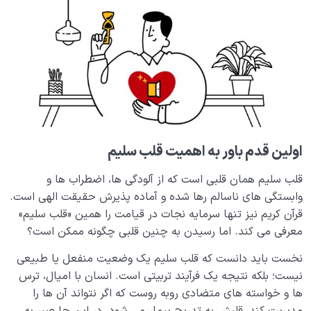
بررسی تفاوت خیر و شر و مطلق یا نسبی بودن جایگاه آن ها
مهم‌ترین معیارهای تشخیص خیر و شر در تصمیم‌گیری‌های
روزمره کدام‌ است؟
مقایسه نتیجه مداومت در خیر و شر؛ چرا خیر ماندگار است
و شر نابود شدنی؟
چرا در معارف اسلامی اهل بیت (علیهم السلام) کانون خیر و
برکت معرفی شده اند؟
اولین قدم باور به اهمیت قلب سلیم
آیا عمل خوب همیشه پذیرفته است؟|بررسی 3 معیار پذیرش
قلب سلیم همان قلبی است که از آلودگی ها، اضطراب ها و
عمل
وابستگی های ناسالم رها شده و آماده پذیرش حقیقت الهی است.
مثبت اندیشی اسلامی از چه دیدگاهی سرچشمه گرفته و
قرآن کریم نیز تنها سرمایه نجات در قیامت را همین «قلب سلیم»
چگونه به اصلاح سبک زندگی می انجامد؟
معرفی می کند. اما رسیدن به چنین قلبی چگونه ممکن است؟
نقش صبر در کسب قلب سلیم چیست؟ آیا صبر اکسیر
نخست باید دانست که قلب سلیم یک وضعیت منفعل یا طبیعی
سلامت قلب است؟
نیست؛ بلکه نتیجه یک فرآیند تربیتی است. انسان با امیال، ترس
ها و خواسته های متضادی روبه روست که اگر نتواند آن ها را
صبر یعنی چه و انواع صبر کدامند؟ صبر چه نقشی در