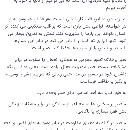
را دارد و تنها سرمایه ای است که می توانیم از دنیا با خود به
برای این بیماری ها وجود دارد؟
آخرت ببریم.
آیا درمان مشکلات روحی در کوتاه مدت امکان پذیر است؟
اما رسیدن به این قلب کار آسانی نیست. هر فشار، هر وسوسه و
هر خواسته افراطی مثل باری است که بر قلب سنگینی می کند؛ اگر
انسان در مرکز آفرینش
0/9
انسان نتواند این بارها را مدیریت کند، قلبش به تدریج بیمار می
شود. تنها ابزاری که انسان را قادر می کند در برابر این فشارها
دیدار جهان غیب
0/9
بایستد و قلبش را از آسیب ها حفظ کند، صبر است.
صبر برخلاف تصور عمومی به معنای انفعال یا سکوت در برابر
مشکلات نیست. صبر مدیریت فعال اراده است؛ یعنی توانایی نگه
داشتن خود در مسیر درست، حتی زمانی که شرایط دشوار، وسوسه
برانگیز یا طاقت فرساست.
به طور کلی، سه بُعد اساسی برای صبر وجود دارد:
•
صبر بر سختی ها به معنای ایستادگی در برابر مشکلات زندگی
مثل فقر، بیماری یا ناکامی.
•
صبر بر گناه به معنای مقاومت در برابر وسوسه های نفس و لذت