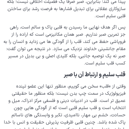
تنها یک استعاره دینی است؟
پیدا می کند؛ بنابراین، صبر صرفاً یک فضیلت اخلاقی نیست؛ بلکه
سازوکاری عقلانی برای تبدیل فشارها به فرصت رشد برای ساختن
راه عبور از صراط چیست؟ آیا میانبری کوتاه برای عبور سریع از
قلبی سلیم است.
صراط وجود دارد؟
پس اگر هدف نهایی ما رسیدن به قلبی پاک و سالم است، راهی
رضایت از خداوند؛ نشانه ای از سلامت قلب یا واکنشی به
جز تمرین صبر نداریم. صبر همان مکانیزمی است که اراده را از
شرایط؟
فروپاشی حفظ می کند، قلب را از آلودگی ها می زداید و انسان را به
مقام جانشینی خداوند نزدیک می سازد. در نتیجه می توان گفت:
بزرگ ترین امانت زندگی ما چیست و امانت داری از آن چه
صبر نه یک توصیه جانبی، بلکه کلیدی اصلی و بی بدیل در مسیر
نقشی در شفای قلب ما دارد؟
کسب قلب سلیم است.
معرفی 3 ذکر کلیدی برای آرامش و سلامت قلب؛ مهمترین
قلب سلیم و ارتباط آن با صبر
ذکرهای سلامت قلب کدام است؟
وقتی از «قلب» سخن می گوییم، منظور تنها این عضو تپنده
کلید مدیریت سبک زندگی چیست | چگونه می توانیم از
فیزیولوژیک در سمت چپ بدن نیست؛ بلکه منظور ما حقیقتی
محبت خوشبختی بسازیم؟
عمیق تر است. قلب در ادبیات دینی و فلسفی مرکز ادراک، میل و
منشا عشق در انسان چیست؛ ما عاشق شخص می شویم یا
انتخاب است و قلب سلیم قلبی است که از آلودگی هایی چون
ویژگی های او؟
حسادت، خشم بی مهار، ناامیدی، تکبر و وابستگی های ناسالم
پاک شده باشد. چنین قلبی ظرفیت پذیرش حقیقت و انس با خدا
روش درمان بیماری های روحی چیست؛ آیا درمان قطعی