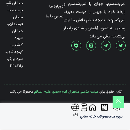
خیابان قم،
نمی‌شناسیم، جهان را نمی‌شناسیم و
درباره ما
نرسیده به
رابطۀ خود با جهان را درست تعریف
تماس با ما
میدان
نمی‌کنیم؛ در نتیجه تمام تلاش ما برای
فرمانداری،
رسیدن به عشق، آرامش و شادی پایدار
خیابان
بی‌نتیجه باقی می‌ماند.
شهید
کاشانی،
کوچه شهید
سید برزگر،
پلاک 13
کلیه حقوق برای
هیئت مذهبی منتظران امام منصور علیه السلام
محفوظ می باشد.
زبان
دوره ها
محصولات
خانه
منابع