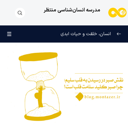
مدرسه انسان‌شناسی منتظر
انسان، خلقت و حیات ابدی
انسان و تجلیات هستی
0/6
علامت رشد در مسیر حق
0/5
چرا آفریده شده‌ایم؟
0/4
راز شادی و آرامش پایدار
0/13
خانواده آسمانی انسان
0/13
مهندسی نفس و تربیت روح
0/11