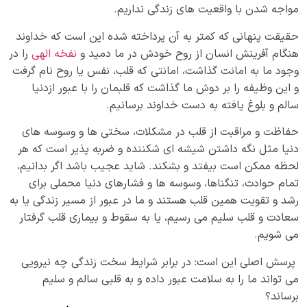
شرایط قبولی اعمال چیست؛ معرفی سه رکن اساسی قبولی
مواجه شدن با واقعیت های زندگی نداریم.
اعمال
حقیقت پنهانی که کمتر به آن پرداخته شده این است که خداوند
چگونه عمل مقبول می تواند ما را به نسخه بهتری از
هنگام آفرینش انسان از روح خودش در ما دمید و
نفخه الهی
را در
خودمان تبدیل کند؟
وجود ما به امانت گذاشت، امانتی که قلب، نفس یا روح نام گرفت
و این وظیفه را بر دوش ما گذاشت که قلبمان را با عبور ازدنیا
آیا رسیدن به مقام پیامبر مخصوص افراد خاصی است یا
سالم و بلوغ یافته به دست خداوند برسانیم.
همه می توانند به این مقام برسند؟
حفاظت و مراقبت از قلب در مشکلات، سختی ها و وسوسه های
تحول ذاتی یعنی چه و چه ارتباطی میان تحول ذاتی و
دنیا مثل نگه داشتن شیشه ای شکننده و ضربه پذیر است که هر
سلامت قلب وجود دارد؟
لحظه ممکن است بیفتد و بشکند. شاید عجیب باشد اگر بدانیم،
چگونه با جدیت و برنامه ریزی به اهداف متعالی و زندگی
تمام حوادث، تنگناها، وسوسه ها و فشارهای دنیا محملی برای
هدفمند و معنادار برسیم؟
رشد و تقویت همین قلب هستند و ما در عبور از مسیر زندگی یا به
سعادت و قلب سلیم می رسیم، یا به سقوط و بیماری قلب گرفتار
خیال و نیت چگونه می توانند به ما در مسیر زندگی کمک
می شویم.
کرده یا از اهداف دورمان کنند؟
پرسش اصلی این است: در برابر شرایط سخت زندگی چه نیرویی
کنترل ‌‌نفس ‌‌یعنی ‌‌چه ‌‌و ‌‌چگونه ‌‌می‌تواند ‌‌به ‌‌ما ‌‌برای ‌‌کنترل
می تواند ما را به سلامت عبور داده و به قلبی سالم و سلیم
‌‌کردن ‌‌افکار ‌‌منفی ‌‌کمک ‌‌کند؟
برساند؟