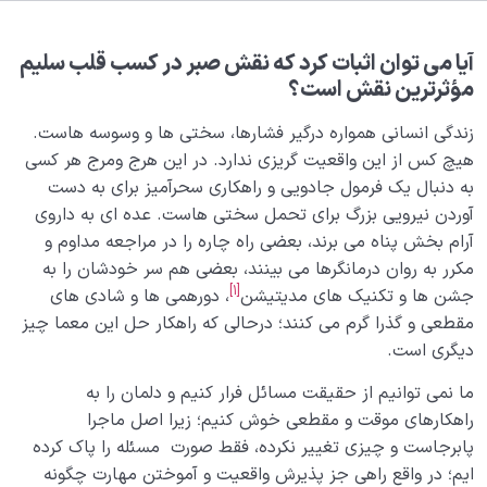
بلوغ کودک عزیز روان
0/8
قضا و قدر و اختیار
0/13
آیا می توان اثبات کرد که نقش صبر در کسب قلب سلیم
مؤثرترین نقش است؟
ابتلاء و امتحان در زندگی
0/26
زندگی انسانی همواره درگیر فشارها، سختی ها و وسوسه هاست.
شیطان دشمن آشکار
هیچ کس از این واقعیت گریزی ندارد. در این هرج ومرج هر کسی
0/14
به دنبال یک فرمول جادویی و راهکاری سحرآمیز برای به دست
بیماری‌های پنهان روح
0/15
آوردن نیرویی بزرگ برای تحمل سختی هاست. عده ای به داروی
آرام بخش پناه می برند، بعضی راه چاره را در مراجعه مداوم و
شناخت بهشت و جهنم
0/22
مکرر به روان درمانگرها می بینند، بعضی هم سر خودشان را به
[1]
جشن ها و تکنیک های مدیتیشن
، دورهمی ها و شادی های
نگاه ابدی و آمادگی برای آخرت
0/14
مقطعی و گذرا گرم می کنند؛ درحالی که راهکار حل این معما چیز
دیگری است.
از خیال تا سلامت قلب
0/31
ما نمی توانیم از حقیقت مسائل فرار کنیم و دلمان را به
راهکارهای موقت و مقطعی خوش کنیم؛ زیرا اصل ماجرا
ثمره عمل مقبول چیست و چه ارتباطی با هدف خلقت ما
دارد؟
پابرجاست و چیزی تغییر نکرده، فقط صورت مسئله را پاک کرده
ایم؛ در واقع راهی جز پذیرش واقعیت و آموختن مهارت چگونه