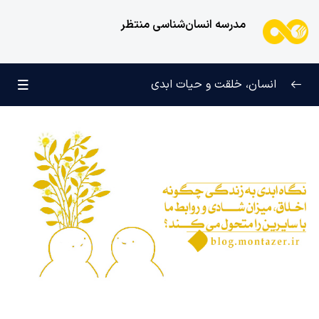
مدرسه انسان‌شناسی منتظر
انسان، خلقت و حیات ابدی
انسان و تجلیات هستی
0/6
علامت رشد در مسیر حق
0/5
چرا آفریده شده‌ایم؟
0/4
راز شادی و آرامش پایدار
0/13
خانواده آسمانی انسان
0/13
مهندسی نفس و تربیت روح
0/11