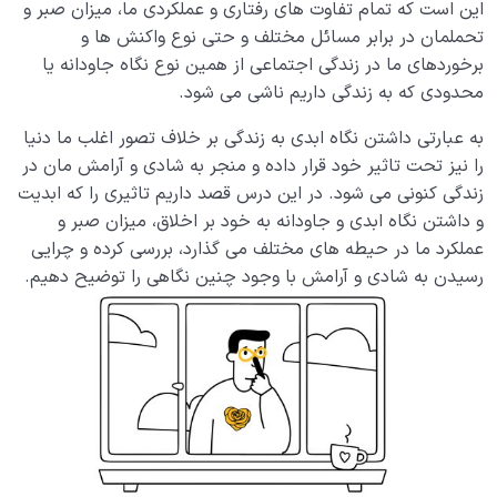
این است که تمام تفاوت های رفتاری و عملکردی ما، میزان صبر و
راهکارهایی برای کاهش فشار روانی حاصل از مشکلات و
تحملمان در برابر مسائل مختلف و حتی نوع واکنش ها و
درگیری های زندگی
برخوردهای ما در زندگی اجتماعی از همین نوع نگاه جاودانه یا
محدودی که به زندگی داریم ناشی می شود.
توانایی درک دنیا از کجا نشأت می گیرد؟ اعمال ما چه زمانی
در دنیا معنا پیدا می کنند؟
به عبارتی داشتن نگاه ابدی به زندگی بر خلاف تصور اغلب ما دنیا
را نیز تحت تاثیر خود قرار داده و منجر به شادی و آرامش مان در
نگاه ابدی به زندگی چگونه اخلاق، میزان شادی و روابط ما با
سایرین را متحول می کند؟
زندگی کنونی می شود. در این درس قصد داریم تاثیری را که ابدیت
و داشتن نگاه ابدی و جاودانه به خود بر اخلاق، میزان صبر و
نتیجه غفلت از ابدیت چیست و چگونه زندگی ما را
عملکرد ما در حیطه های مختلف می گذارد، بررسی کرده و چرایی
دستخوش تغییر می‌کند؟
رسیدن به شادی و آرامش با وجود چنین نگاهی را توضیح دهیم.
لازمه های حرکت از دنیا به آخرت چیست؛ سلامت زندگی
دنیایی چه نقشی در آخرت ما دارد؟
عوامل ایجاد شک چیست؛ شک در مسیر چگونه ابدیت ما را
تهدید می کند؟
خطر شرک چیست و چرا شرک از جمله گناهان غیرقابل
بخشش است؟