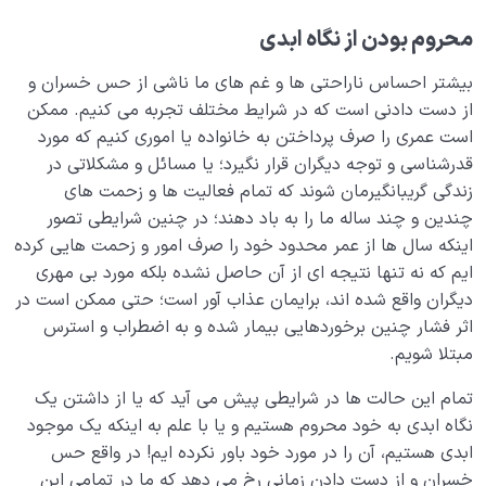
معشوق حقیقی انسان کیست و چرا تنها او آرامش قلب را
محروم بودن از نگاه ابدی
تأمین می‌کند؟
بیشتر احساس ناراحتی ها و غم های ما ناشی از حس خسران و
فشار قبر چیست و چرا به عنوان هشداری برای اصلاح نفس
از دست دادنی است که در شرایط مختلف تجربه می کنیم. ممکن
مطرح می‌شود؟
است عمری را صرف پرداختن به خانواده یا اموری کنیم که مورد
فرمول کسب اسم چیست؛ چگونه می توانیم با عبادات مان
قدرشناسی و توجه دیگران قرار نگیرد؛ یا مسائل و مشکلاتی در
به اسماء الهی دست یابیم؟
زندگی گریبانگیرمان شوند که تمام فعالیت ها و زحمت های
چندین و چند ساله ما را به باد دهند؛ در چنین شرایطی تصور
تضاد عرصه رشد؛ تضادها چرا و چگونه مسیر رشد ما را
اینکه سال ها از عمر محدود خود را صرف امور و زحمت هایی کرده
هموار می کنند؟
ایم که نه تنها نتیجه ای از آن حاصل نشده بلکه مورد بی مهری
دیگران واقع شده اند، برایمان عذاب آور است؛ حتی ممکن است در
کیفیت ورود به آخرت؛ چگونه برای آخرت بهترین آمادگی را
کسب کنیم؟
اثر فشار چنین برخوردهایی بیمار شده و به اضطراب و استرس
مبتلا شویم.
از خیال تا سلامت قلب
0/31
تمام این حالت ها در شرایطی پیش می آید که یا از داشتن یک
نگاه ابدی به خود محروم هستیم و یا با علم به اینکه یک موجود
انسان در مرکز آفرینش
0/9
ابدی هستیم، آن را در مورد خود باور نکرده ایم! در واقع حس
خسران و از دست دادن زمانی رخ می دهد که ما در تمامی این
دیدار جهان غیب
0/9