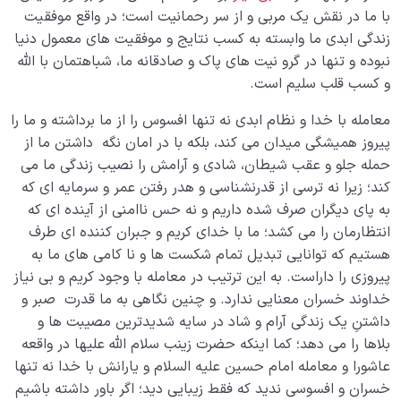
با ما در نقش یک مربی و از سر رحمانیت است؛ در واقع موفقیت
زندگی ابدی ما وابسته به کسب نتایج و موفقیت های معمول دنیا
نبوده و تنها در گرو نیت های پاک و صادقانه ما، شباهتمان با الله
و کسب قلب سلیم است.
معامله با خدا و نظام ابدی نه تنها افسوس را از ما برداشته و ما را
پیروز همیشگی میدان می کند، بلکه با در امان نگه داشتن ما از
حمله جلو و عقب شیطان، شادی و آرامش را نصیب زندگی ما می
کند؛ زیرا نه ترسی از قدرنشناسی و هدر رفتن عمر و سرمایه ای که
به پای دیگران صرف شده داریم و نه حس ناامنی از آینده ای که
انتظارمان را می کشد؛ ما با خدای کریم و جبران کننده ای طرف
هستیم که توانایی تبدیل تمام شکست ها و نا کامی های ما به
پیروزی را داراست. به این ترتیب در معامله با وجود کریم و بی نیاز
خداوند خسران معنایی ندارد. و چنین نگاهی به ما قدرت صبر و
داشتنِ یک زندگی آرام و شاد در سایه شدیدترین مصیبت ها و
بلاها را می دهد؛ کما اینکه حضرت زینب سلام الله علیها در واقعه
عاشورا و معامله امام حسین علیه السلام و یارانش با خدا نه تنها
خسران و افسوسی ندید که فقط زیبایی دید؛ اگر باور داشته باشیم