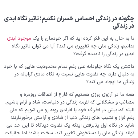
بلوغ کودک عزیز روان
0/8
قضا و قدر و اختیار
0/13
چگونه در زندگی احساس خسران نکنیم؛ تاثیر نگاه ابدی
در زندگی
ابتلاء و امتحان در زندگی
0/26
تا به حال به این فکر کرده اید که اگر خودمان را یک
موجود ابدی
شیطان دشمن آشکار
بدانیم، زندگی مان چه تغییری می کند؟ آیا می توان تاثیر نگاه
0/14
ابدی در زندگی را نادیده گرفت؟
بیماری‌های پنهان روح
0/15
داشتن یک نگاه جاودانه علی رغم تمام محدودیت هایی که با خود
به دنبال دارد، چه تفاوت هایی نسبت به نگاه مادی گرایانه در
شناخت بهشت و جهنم
0/22
زندگی ما ایجاد می کند؟
نگاه ابدی و آمادگی برای آخرت
0/14
همه ما در آرزوی روزی هستیم که فارغ از اتفاقات روزمره و
مصائب و مشکلاتی که لازمه زندگی در دنیاست، شاد و آرام باشیم.
چرا ارتباط شناخت با تمایل مهم است؛ شناخت چگونه به
البته کمابیش در اطراف خود با افرادی روبه رو می شویم که علی
رغبت های ما جهت می دهد؟
رغم فراز و نشیب های زندگی دنیا از شادی و آرامش برخوردارند؛
اهمیت شناخت آخرت در چیست؛ آگاهی از شرایط آخرت بر
شاید در نگاه اول پذیرفتن اینکه یک تفاوت دیدگاه تا این حد می
روی دنیای ما چه تاثیری دارد؟
تواند زندگی مان را دستخوش تغییر کند، سخت باشد؛ اما حقیقت