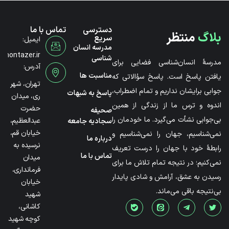
دسترسی
تماس با ما
بلاگ
منتظر
سریع
ایمیل:
مدرسه انسان
@montazer.ir
شناسی
مدرسۀ انسان‌شناسی فضایی برای
آدرس:
مناسبت ها
یافتن پاسخ است. پاسخ سؤالاتی که
تهران، شهر
جوابی برایشان نداریم و تمام اضطراب،
پاسخ به شبهات
ری، میدان
اندوه و ترس ما از زندگی از همین
حضرت
صحیفه
بی‌جوابی نشأت می‌گیرد. ما خودمان را
عبدالعظیم،
سجادیه جامعه
خیابان قم،
نمی‌شناسیم، جهان را نمی‌شناسیم و
درباره ما
نرسیده به
رابطۀ خود با جهان را درست تعریف
تماس با ما
میدان
نمی‌کنیم؛ در نتیجه تمام تلاش ما برای
فرمانداری،
رسیدن به عشق، آرامش و شادی پایدار
خیابان
بی‌نتیجه باقی می‌ماند.
شهید
کاشانی،
کوچه شهید