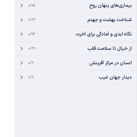
بیماری‌های پنهان روح
0/15
شناخت بهشت و جهنم
0/22
نگاه ابدی و آمادگی برای آخرت
0/14
از خیال تا سلامت قلب
0/31
انسان در مرکز آفرینش
0/9
دیدار جهان غیب
0/9