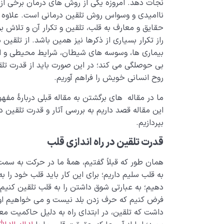
نجات دهد. امروزه یکی از روش های درمان برخی از 
ناامیدی و وسواس روش تلقین درمانی است. علاوه بر 
حقایق و معارف به قلب، تلقین و تکرار آن و تلاش ب
راز تکرار بسیاری از ذکرها نیز همین باشد. از تلقین
بیماری ها، وسوسه های شیطان، شرایط محیطی و ارتب
بی حوصلگی می کند؛ در این صورت باید از قدرت تلق
روح انسانی خویش را فراهم آوریم.
ما در مقاله های برگشتن به مقاله قبلی دربارهٔ مف
این مقاله قصد داریم به بررسی آثار و قدرت تلقین
بپردازیم.
قدرت تلقین در راه اندازی قلب
همان طور که قبلاً گفتیم، همۀ ما در حرکت به سم
به قلب سلیم داریم؛ برای این کار باید قلب خود ر
دهیم؛ به عبارتی شوق داشتن را به قلب تلقین کنی
فرض کنیم که حرف زدن بلد نیست و مى خواهیم او ر
داشت که تلقین، در ابتدای راه به دلیل حاکمیت م