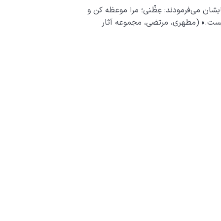
ابشان می‌فرمودند: عِظْنی؛ مرا موعظه کن و
یست.» (مطهری، مرتضی، مجموعه آثار