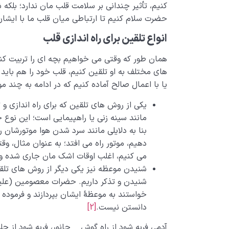
کنیم، تأثیر چندانی بر سلامت قلب مان ندارد؛ بلک
حضرت سلام کنیم تا ارتباطی میان قلب ما با ایشان 
انواع تلقین برای راه اندازی قلب
همان طور که وقتی می خواهیم بچه ای را تربیت کنی
های مختلف به او تلقین کنیم، قلب خود را هم باید با
یا با اعمال صالح آماده کنیم که در ادامه به چند مو
یکی از روش های تلقین که برای راه اندازی و 
مانند سینه زنی یا راهپیمایی است؛ این نوع 
بنا به دلایلی مانند سرد شدن هوا موتورشان 
دهیم، موتور راه می افتد؛ به عنوان مثال، وق
می کنیم، اغلب اوقات اشک مان جاری شده و ار
شنیدن موعظه نیز یکی دیگر از روش های تلقین
شنیدن و تذکر داریم. حضرات معصومین (علی
خواستند به موعظۀ ایشان بپردازند و فرموده 
دانستن نیست.
[2]
آدمی فربه شود از راه گوش جانور، فربه شود از ح