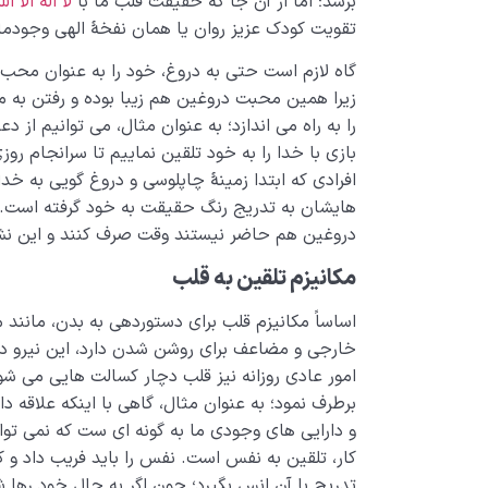
برسد؛ اما از آن جا که حقیقت قلب ما با
لا اله الا الل
تقویت کودک عزیز روان یا همان نفخۀ الهی وجودم
گاه لازم است حتی به دروغ، خود را به عنوان محب جا
زیرا همین محبت دروغین هم زیبا بوده و رفتن به 
را به راه می اندازد؛ به عنوان مثال، می توانیم از
بازی با خدا را به خود تلقین نماییم تا سرانجام ر
افرادی که ابتدا زمینۀ چاپلوسی و دروغ گویی به خ
هایشان به تدریج رنگ حقیقت به خود گرفته است. 
دروغین هم حاضر نیستند وقت صرف کنند و این نشان
مکانیزم تلقین به قلب
اساساً مکانیزم قلب برای دستوردهی به بدن، مانند م
خارجی و مضاعف برای روشن شدن دارد، این نیرو د
امور عادی روزانه نیز قلب دچار کسالت هایی می شود
برطرف نمود؛ به عنوان مثال، گاهی با اینکه علاقه د
و دارایی های وجودی ما به گونه ای ست که نمی توا
کار، تلقین به نفس است. نفس را باید فریب داد و کار
تدریج با آن انس بگیرد؛ چون اگر به حال خود رها شو