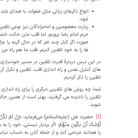
انواع ذکرهای زبانی مثل صلوات با صدای بلن
شود.
زیارت معصومین و امامزادگان نیز نوعی تلق
حرم امام رضا برویم، اما قلب مان حالت خشک
صورت اگر کنار چند نفر که در حال گریه یا ع
ها را به خود تلقین کنیم، قلب ما هم راه می ا
در این درس دربارۀ قدرت تلقین در مسیر خودسازی
های کنترل نفس و راه اندازی قلب، تلقین و تکرار آن 
تلقین را ذکر کردیم.
شما چه روش های تلقینی دیگری را برای راه اندازی ق
تلقین را نادیده می گرفتید، بهتر است از همین حالا
شوید.
[1]
حضرت علی (علیه‌السلام) می‌فرماید: «إِنْ لَمْ تَکُنْ حَلِیماً فَتَح
أَوْشَکَ أَنْ یَکُونَ مِنْهُمْ؛ اگر بردبار نیستى، خود 
را همانند مردمى کند و از جمله آنان به حساب نیاید.»