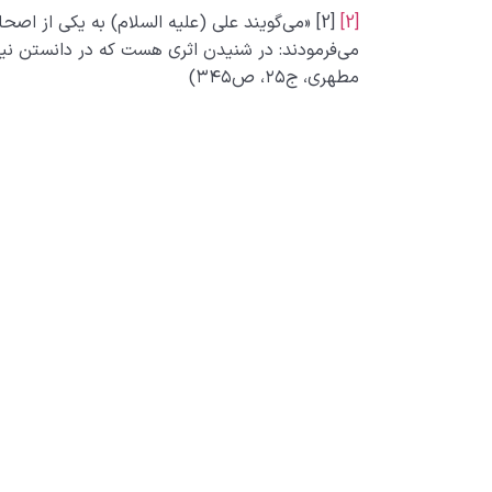
[2]
[2] «می‌گویند علی (علیه السلام) به یکی از اصح
می‌فرمودند: در شنیدن اثری هست که در دانستن ن
مطهری، ج۲۵، ص۳۴۵)