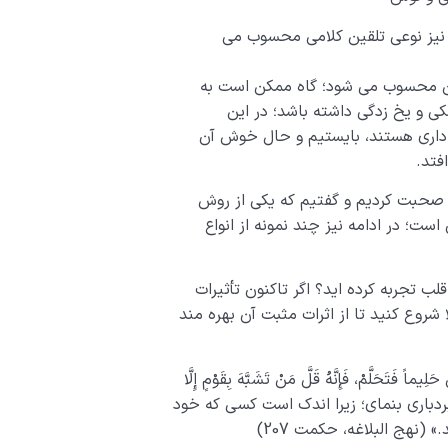
د نیز نوعی تلقین کلامی محسوب می
ین محسوب می شود؛ گاه ممکن است به
ی و یخ زدگی داشته باشد؛ در این
زاداری هستند، بایستیم و حال خوش آن
فتد.
 صحبت کردیم و گفتیم که یکی از روش
است؛ در ادامه نیز چند نمونه از انواع
لب تجربه کرده اید؟ اگر تاکنون تأثیرات
 شروع کنید تا از اثرات مثبت آن بهره مند
َلَّمْ، فَإِنَّهُ قَلَّ مَنْ تَشَبَّهَ بِقَوْمٍ إِلَّا
را به بردبارى بنماى؛ زیرا اندک است کسى که خود
 (نهج البلاغه، حکمت 207)