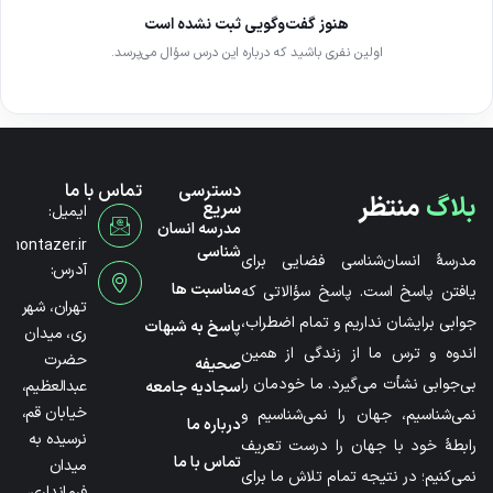
هنوز گفت‌وگویی ثبت نشده است
اولین نفری باشید که درباره این درس سؤال می‌پرسد.
دسترسی
تماس با ما
بلاگ
منتظر
سریع
ایمیل:
مدرسه انسان
@montazer.ir
شناسی
مدرسۀ انسان‌شناسی فضایی برای
آدرس:
مناسبت ها
یافتن پاسخ است. پاسخ سؤالاتی که
تهران، شهر
جوابی برایشان نداریم و تمام اضطراب،
پاسخ به شبهات
ری، میدان
اندوه و ترس ما از زندگی از همین
حضرت
صحیفه
بی‌جوابی نشأت می‌گیرد. ما خودمان را
عبدالعظیم،
سجادیه جامعه
خیابان قم،
نمی‌شناسیم، جهان را نمی‌شناسیم و
درباره ما
نرسیده به
رابطۀ خود با جهان را درست تعریف
تماس با ما
میدان
نمی‌کنیم؛ در نتیجه تمام تلاش ما برای
فرمانداری،