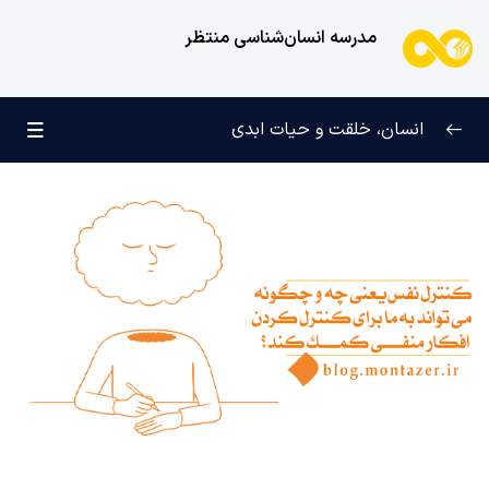
مدرسه انسان‌شناسی منتظر
انسان، خلقت و حیات ابدی
انسان و تجلیات هستی
0/6
علامت رشد در مسیر حق
0/5
چرا آفریده شده‌ایم؟
0/4
راز شادی و آرامش پایدار
0/13
خانواده آسمانی انسان
0/13
مهندسی نفس و تربیت روح
0/11