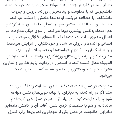
برای این بیماری ها وجود دارد؟
‌‌توانایی ‌‌ما ‌‌در ‌‌غلبه ‌‌بر ‌‌چالش‌ها ‌‌و ‌‌موانع ‌‌منجر ‌‌می‌شود. ‌‌درست ‌‌مانند
‌‌دانشجویی ‌‌که ‌‌با ‌‌مداومت ‌‌و ‌‌برنامه‌ریزی ‌‌روزانه، ‌‌دروس ‌‌و ‌‌جزوات
آیا درمان مشکلات روحی در کوتاه مدت امکان پذیر است؟
‌‌دانشگاهی ‌‌را ‌‌مطالعه ‌‌می‌کند. ‌‌او ‌‌نه‌تنها ‌‌علمش ‌‌را ‌‌بیشتر ‌‌می‌کند،
‌‌بلکه ‌‌با ‌‌این ‌‌مطالعات ‌‌مستمر، ‌‌هم ‌‌بر ‌‌اضطراب ‌‌امتحان ‌‌غلبه ‌‌کرده ‌‌و
انسان در مرکز آفرینش
0/9
‌‌هم ‌‌اعتمادبه‌نفس ‌‌بیشتری ‌‌پیدا ‌‌می‌کند. ‌‌از ‌‌سوی ‌‌دیگر، ‌‌مداومت ‌‌در
دیدار جهان غیب
‌‌اعمال ‌‌معنوی ‌‌مانند ‌‌عبادت‌ها ‌‌یا ‌‌مراقبه‌های ‌‌اخلاقی، ‌‌موجب ‌‌رشد
0/9
‌‌انسانی ‌‌و ‌‌انسجام ‌‌درونی ‌‌ما ‌‌شده ‌‌و ‌‌خودکنترلی ‌‌را ‌‌افزایش ‌‌می‌دهد؛
‌‌زیرا ‌‌با ‌‌کمک ‌‌آن ‌‌می‌آموزیم ‌‌خواسته‌ها ‌‌و ‌‌تصمیمات‌مان ‌‌را ‌‌بهتر
‌‌مدیریت ‌‌کنیم. ‌‌به‌عنوان ‌‌مثال، ‌‌ورزشکاری ‌‌حرفه‌ای ‌‌که ‌‌قصد ‌‌دارد ‌‌در
‌‌المپیک ‌‌مدال ‌‌کسب ‌‌کند، ‌‌با ‌‌استمرار ‌‌در ‌‌رعایت ‌‌رژیم ‌‌غذایی ‌‌و ‌‌تمارین
‌‌فشرده، ‌‌هم ‌‌به ‌‌خودکنترلی ‌‌رسیده ‌‌و ‌‌هم ‌‌به ‌‌کسب ‌‌مدال ‌‌نزدیک
‌‌می‌شود.
مداومت ‌‌در ‌‌عمل ‌‌باعث ‌‌ضعیف‌تر ‌‌شدن ‌‌تمایلات ‌‌زودگذر ‌‌می‌شود؛
‌‌مثلا ‌‌اگر ‌‌در ‌‌راه ‌‌کمک ‌‌به ‌‌دیگران، ‌‌با ‌‌بهانه‌جویی‌های ‌‌نفس ‌‌مواجه
‌‌شویم، ‌‌با ‌‌مقاومت ‌‌کردن ‌‌در ‌‌برابر ‌‌آن، ‌‌هم ‌‌در ‌‌عمل ‌‌خیر ‌‌ثابت‌قدم
‌‌مانده‌ایم ‌‌و ‌‌هم ‌‌با ‌‌ضعیف‌تر ‌‌کردن ‌‌نفس، ‌‌آفات ‌‌آن ‌‌را ‌‌کاهش ‌‌داده‌ایم.
‌‌بنابراین، ‌‌مقاومت ‌‌در ‌‌عمل ‌‌یکی ‌‌از ‌‌مهم‌ترین ‌‌تمرین‌ها ‌‌برای ‌‌کنترل