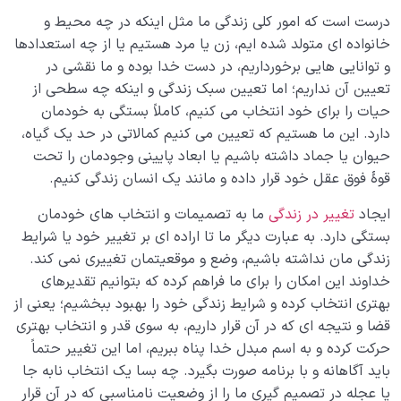
غفلت از فرصت ها و رحم های زمانی؛ پیامدها و راه های
درست است که امور کلی زندگی ما مثل اینکه در چه محیط و
پیشگیری از آن
خانواده ای متولد شده ایم، زن یا مرد هستیم یا از چه استعدادها
و توانایی هایی برخورداریم، در دست خدا بوده و ما نقشی در
رحم مکانی چیست و چطور می تواند در جبران گذشته و
تعیین آن نداریم؛ اما تعیین سبک زندگی و اینکه چه سطحی از
تغییر مسیر زندگی به ما کمک کند؟
حیات را برای خود انتخاب می کنیم، کاملاً بستگی به خودمان
رحم استاد یعنی چه؛ ضرورت وجود استاد در حرکت انسانی
دارد. این ما هستیم که تعیین می کنیم کمالاتی در حد یک گیاه،
ما چیست؟
حیوان یا جماد داشته باشیم یا ابعاد پایینی وجودمان را تحت
قوۀ فوق عقل خود قرار داده و مانند یک انسان زندگی کنیم.
مفهوم قوس صعود و قوس نزول در نفس استاد و شاگرد
به چه معناست؟
ایجاد
تغییر در زندگی
ما به تصمیمات و انتخاب های خودمان
بستگی دارد. به عبارت دیگر ما تا اراده ای بر تغییر خود یا شرایط
حجاب ظلمانی و حجاب نورانی؛ مهم ترین موانع ارتباط با
زندگی مان نداشته باشیم، وضع و موقعیتمان تغییری نمی کند.
ملکوت
خداوند این امکان را برای ما فراهم کرده که بتوانیم تقدیرهای
بهتری انتخاب کرده و شرایط زندگی خود را بهبود ببخشیم؛ یعنی از
شیطان دشمن آشکار
0/14
قضا و نتیجه ای که در آن قرار داریم، به سوی قدر و انتخاب بهتری
حرکت کرده و به اسم مبدل خدا پناه ببریم، اما این تغییر حتماً
بیماری‌های پنهان روح
0/15
باید آگاهانه و با برنامه صورت بگیرد. چه بسا یک انتخاب نابه جا
یا عجله در تصمیم گیری ما را از وضعیت نامناسبی که در آن قرار
شناخت بهشت و جهنم
0/22