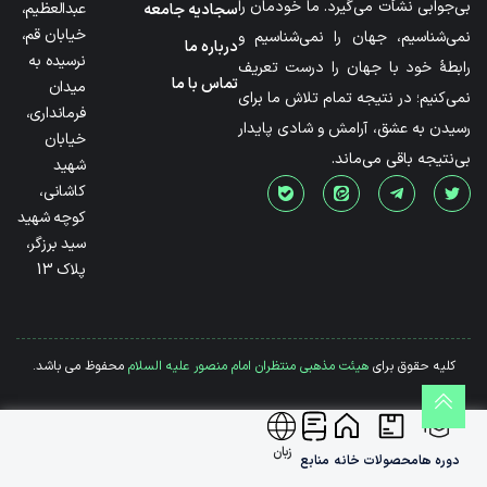
بی‌جوابی نشأت می‌گیرد. ما خودمان را
عبدالعظیم،
سجادیه جامعه
خیابان قم،
نمی‌شناسیم، جهان را نمی‌شناسیم و
درباره ما
نرسیده به
رابطۀ خود با جهان را درست تعریف
تماس با ما
میدان
نمی‌کنیم؛ در نتیجه تمام تلاش ما برای
فرمانداری،
رسیدن به عشق، آرامش و شادی پایدار
خیابان
بی‌نتیجه باقی می‌ماند.
شهید
کاشانی،
کوچه شهید
سید برزگر،
پلاک 13
کلیه حقوق برای
هیئت مذهبی منتظران امام منصور علیه السلام
محفوظ می باشد.
زبان
دوره ها
محصولات
خانه
منابع