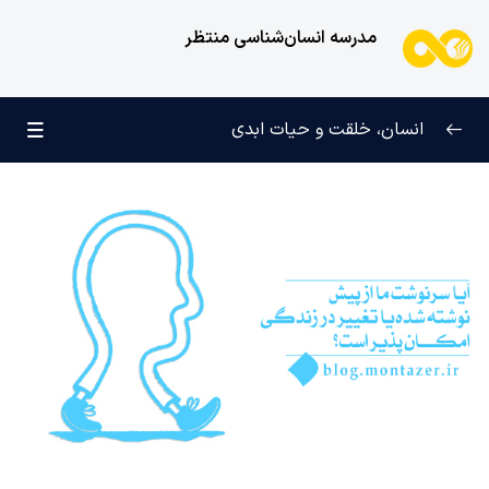
مدرسه انسان‌شناسی منتظر
انسان، خلقت و حیات ابدی
انسان و تجلیات هستی
0/6
علامت رشد در مسیر حق
0/5
چرا آفریده شده‌ایم؟
0/4
راز شادی و آرامش پایدار
0/13
خانواده آسمانی انسان
0/13
مهندسی نفس و تربیت روح
0/11