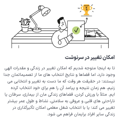
کیفیت بهشت را تعیین می کند؟
ویژگی امتحانات الهی چیست؛ چرا بلاها را ظلم نمی دانیم؟
عدالت خدا کجاست؛ من به عادل بودن خدا شک دارم!
سنت استدراج چیست و چه کسانی به آن دچار می شوند؟
آیا راهی برای جبران گناهان وجود دارد یا قانون تبدیل
چیست؟
امکان تغییر در سرنوشت
تفاوت میان انسان نادان و انسان عاقل از کجا سرچشمه می
گیرد؟
تا به اینجا متوجه شدیم که امکان تغییر در زندگی و مقدرات الهی
وجود دارد، اما قضاها و نتایج انتخاب های ما از تصمیماتمان جدا
نسبی بودن زمان یعنی چه؛ آیا زمان حقیقتی مطلق است یا
نیستند؛ در حقیقت هر وقت که ما دست به تغییر و انتخابی می
امری وابسته به عالم ماده؟
زنیم، هم زمان نتیجه و پیامد آن را هم برای خود انتخاب کرده
ایم. مثلاً با ورزش کردن، قضاهای زندگی مان از بیماری، سرطان یا
معرفی انواع رحِم ها؛ فرصت های ناب زندگی را دریاب!
ناراحتی های قلبی و عروقی به سلامتی، نشاط و طول عمر بیشتر
منظور از ریاضیات زمان چیست؛ آیا رحم زمانی دارای فرمول و
تغییر می کند؛ یا با انتخاب شغل معلمی امکان تأثیرگذاری در
قواعد خاصی است؟
زندگی سایر افراد برایمان فراهم می شود.