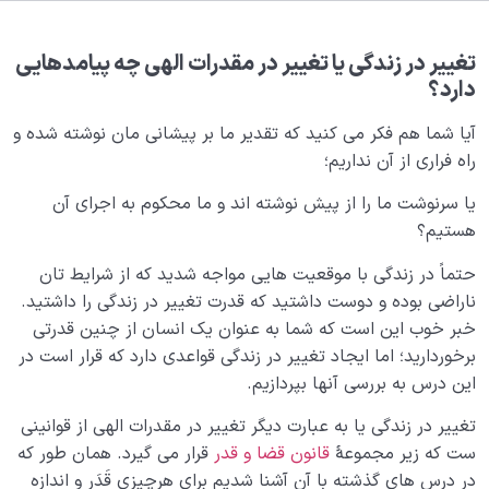
بلوغ کودک عزیز روان
0/8
قضا و قدر و اختیار
0/13
تغییر در زندگی یا تغییر در مقدرات الهی چه پیامدهایی
دارد؟
ابتلاء و امتحان در زندگی
0/26
آیا شما هم فکر می کنید که تقدیر ما بر پیشانی مان نوشته شده و
راه فراری از آن نداریم؛
آیا پرهیزکاری به معنای ترس از خداست یا مفهوم دیگری
دارد؟
یا سرنوشت ما را از پیش نوشته اند و ما محکوم به اجرای آن
هستیم؟
راه های کسب تقوا چیست و برای با تقوا شدن چه مراقبت
هایی لازم است؟
حتماً در زندگی با موقعیت هایی مواجه شدید که از شرایط تان
ناراضی بوده و دوست داشتید که قدرت تغییر در زندگی را داشتید.
اهمیت تقوا در چیست؛ آیا تقوا از محدود شدن ما جلوگیری
خبر خوب این است که شما به عنوان یک انسان از چنین قدرتی
می‌کند؟
برخوردارید؛ اما ایجاد تغییر در زندگی قواعدی دارد که قرار است در
سنت ابتلا یعنی چه؛ راز سختی ها و رنج های زندگی چیست؟
این درس به بررسی آنها بپردازیم.
منظور از حجاب عادت چیست؛ چگونه دوباره شگفتی را
تغییر در زندگی یا به عبارت دیگر تغییر در مقدرات الهی از قوانینی
ببینیم؟
ست که زیر مجموعۀ
قانون قضا و قدر
قرار می گیرد. همان طور که
در درس های گذشته با آن آشنا شدیم برای هرچیزی قَدَر و اندازه