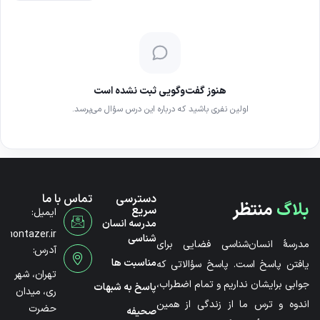
هنوز گفت‌وگویی ثبت نشده است
اولین نفری باشید که درباره این درس سؤال می‌پرسد.
دسترسی
تماس با ما
بلاگ
منتظر
سریع
ایمیل:
مدرسه انسان
@montazer.ir
شناسی
مدرسۀ انسان‌شناسی فضایی برای
آدرس:
مناسبت ها
یافتن پاسخ است. پاسخ سؤالاتی که
تهران، شهر
جوابی برایشان نداریم و تمام اضطراب،
پاسخ به شبهات
ری، میدان
اندوه و ترس ما از زندگی از همین
حضرت
صحیفه