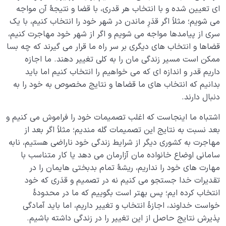
آیا سرنوشت ما از پیش نوشته شده یا تغییر در زندگی امکان
ای تعیین شده و با انتخاب هر قدری، با قضا و نتیجۀ آن مواجه
پذیر است؟
می شویم؛ مثلاً اگر قدَرِ ماندن در شهر خود را انتخاب کنیم، با یک
انتخاب اطاعت و مخالفت در مواجهه با خدا و شیطان چه
سری از پیامدها مواجه می شویم و اگر از شهر خود مهاجرت کنیم،
تأثیری بر سرنوشت انسان دارد؟
قضاها و انتخاب های دیگری بر سر راه ما قرار می گیرند که چه بسا
ممکن است مسیر زندگی مان را به کلی تغییر دهند. ما اجازه
نقش انتخاب های سرنوشت ساز در زندگی انسان| راهی به
داریم قدر و اندازه ای که می خواهیم را انتخاب کنیم اما باید
سوی کمال یا سقوط؟
بدانیم که انتخاب های ما قضاها و نتایج مخصوص به خود را به
دنبال دارند.
آیا روح انسان جنسیت دارد؛ بررسی نسبت روح و جنسیت از
منظر انسان شناسی
اشتباه ما اینجاست که اغلب تصمیمات خود را فراموش می کنیم و
بعد نسبت به نتایج این تصمیمات گله مندیم؛ مثلاً اگر بعد از
چرا ابتلائات مؤمن ضروری هستند؟ چگونه خداوند مؤمنان را
امتحان می کند؟
مهاجرت به کشوری دیگر از شرایط زندگی خود ناراضی هستیم، نابه
سامانی اوضاع خانواده مان آزارمان می دهد یا کار متناسب با
خدا چگونه ما را با نعمت های مادی و کمالات محدود
مهارت های خود را نداریم، ریشۀ تمام بدبختی هایمان را در
امتحان می کند؟
تقدیرات خدا جستجو می کنیم نه در تصمیم و قدَری که خود
انتخاب کرده ایم؛ پس بهتر است بگوییم که ما در محدودۀ
فلسفه امتحانات الهی وارتباط آ ن ها با رشد و تکامل انسان
خواست خداوند، اجازۀ انتخاب و تغییر داریم، اما باید آمادگی
چرا برخورداری از بهشت برای هر فرد متفاوت است؛ چه چیزی
پذیرش نتایج حاصل از این تغییر را در زندگی داشته باشیم.