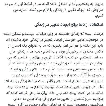
داریم، به وضعیتی بدتر منتقل کند؛ البته ما در ادامۀ این درس به
شرایطی که ایجاد تغییر در زندگی را لازم می کنند، اشاره می
نگاه ابدی و آمادگی برای آخرت
0/14
کنیم.
از خیال تا سلامت قلب
0/31
استفاده از دعا برای ایجاد تغییر در زندگی
انسان در مرکز آفرینش
0/9
درست است که زندگی همیشه بر وفق مراد ما نیست و ممکن است
در موقعیت هایی خواستار ایجاد تغییر در زندگی خود باشیم؛ اما
دیدار جهان غیب
0/9
باید این نکته را هم در نظر بگیریم که ما به عنوان یک انسان از
دانش محدودی برخوردار بوده و به تمام جنبه های زندگی مان
مسلط نیستیم. در نتیجه آگاهانه ترین و بهترین اقدامی که می
توانیم در مورد تغییرات زندگی خود در پیش بگیریم، استفاده از
متخصص معصومی ست که به تمام جنبه های زندگی و ابعاد
وجودی ما آگاه بوده و از مسیر حرکت و هدفی که در پیش رو
داریم به خوبی مطلع است؛ یعنی قادر است برنامۀ زندگی و اهداف
ما را در جهتی تغییر دهد که در نهایت به نفع ما بوده و به تولد
سالم ما در آخرت بینجامد. پس خدا برای ما راهی فراهم کرده که
بتوانیم سرنوشتمان را تغییر بدهیم و آن پناه بردن به دعای
متخصص معصوم است که به تمام ابعاد وجودی ما آگاه است؛