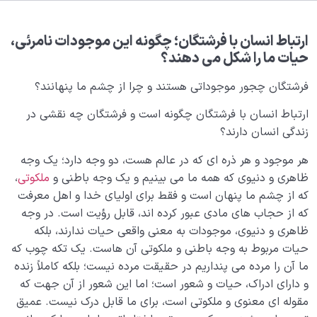
بلوغ کودک عزیز روان
0/8
قضا و قدر و اختیار
0/13
ارتباط انسان با فرشتگان؛ چگونه این موجودات نامرئی،
حیات ما را شکل می دهند؟
ابتلاء و امتحان در زندگی
0/26
فرشتگان چجور موجوداتی هستند و چرا از چشم ما پنهانند؟
شیطان دشمن آشکار
0/14
ارتباط انسان با فرشتگان چگونه است و فرشتگان چه نقشی در
زندگی انسان دارند؟
بیماری‌های پنهان روح
0/15
هر موجود و هر ذره ای که در عالم هست، دو وجه دارد؛ یک وجه
شناخت بهشت و جهنم
0/22
ظاهری و دنیوی که همه ما می بینیم و یک وجه باطنی و
ملکوتی
،
که از چشم ما پنهان است و فقط برای اولیای خدا و اهل معرفت
نگاه ابدی و آمادگی برای آخرت
0/14
که از حجاب های مادی عبور کرده اند، قابل رؤیت است. در وجه
ظاهری و دنیوی، موجودات به معنی واقعی حیات ندارند، بلکه
از خیال تا سلامت قلب
0/31
حیات مربوط به وجه باطنی و ملکوتی آن هاست. یک تکه چوب که
ما آن را مرده می پنداریم در حقیقت مرده نیست؛ بلکه کاملاً زنده
انسان در مرکز آفرینش
0/9
و دارای ادراک، حیات و شعور است؛ اما این شعور از آن جهت که
مقوله ای معنوی و ملکوتی است، برای ما قابل درک نیست. عمیق
دیدار جهان غیب
0/9