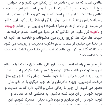
عالمی است که در حال حاضر در آن زندگی می کنیم و با حواس
پنج گانه خود با اجزای آن ارتباط می گیریم. اما عالم امر یا ملکوت،
عالمی متفاوت از این عالم است که غیرمادی و باطنی است و به
وسیله حواس پنج گانه نمی توان با آن ارتباط برقرار کرد. این عالم
در مرتبه ای بالاتر از عالم دنیا (ناسوت) و پایین تر از عالم
جبروت
و
لاهوت
قرار دارد. هر اتفاقی که در دنیا می افتد، تمام حرکت ها،
حیات ها، مرگ ها، توزیع روزی بین مخلوقات و خلاصه هر آنچه که
در دنیا می بینیم، از سمت عالم ملکوت مدیریت و ربوبیت می شود
و چنانکه گفتیم اگر این عالم نباشد، عالم دنیا نمی تواند به حیات
خود ادامه دهد.
اگر بخواهیم رابطه انسان و به طور کلی عالم خلق یا دنیا را با عالم
امر و ملکوت در قالب مثال توضیح دهیم، باید بگوئیم این رابطه
شبیه رابطه صور خیالی ما با خود ماست؛ زمانی که ما چیزی مثل
درخت، اتومبیل، چهره مادرمان یا هر چیز دیگری را در خیالمان
تصور می کنیم، آن چیز تا زمانی شکل و قالب دارد که ما عنایت و
توجه خود را از آن برنداشته باشیم. به محضی که ما عنایت و
توجه خود را از آن برداریم و روی شیء دیگری متمرکز شویم، این