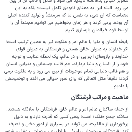
تصویر خیالی بلافاصله ناپدید می شود و شکل و قالب آن از بین
می رود. البته این به معنای نابودی کامل نیست؛ بلکه به این
معناست که آن شیء به نفس ما که سرمنشأ و تولید کننده اصلی
آن بوده، برمی گردد و هر زمان بخواهیم می توانیم مجدداً آن را
توسط قوه خیالمان بازسازی کنیم.
رابطه انسان و دنیا با عالم امر و ملکوت نیز به همین ترتیب است؛
اگر خداوند به عنوان خالق هستی و فرشتگان به عنوان قوای
خداوند و بازوهای اجرایی او در عالم، یک لحظه عنایت و توجه
خود را از انسان و دنیا بردارند، هم قالب جسمانی و دنیایی انسان
و هم قالب دنیایی تمام موجودات از بین می رود و به ملکوت برمی
گردد؛ دقیقاً مثل اتفاقی که برای صور خیالی می افتد و توضیحش
را دادیم.
ماهیت و مراتب فرشتگان
از جمله ساکنان عالم امر و عالم خلق، فرشتگان یا ملائکه هستند.
ملائکه جمع «مَلَک» است؛ یعنی کسی که قدرت دارد و به دلیل
برخورداری از مالکیت، می تواند در بسیاری از امور دخل و تصرف
کند. فرشتگان موجوداتی نامرئی، فراطبیعی و صاحب عقل و شعور