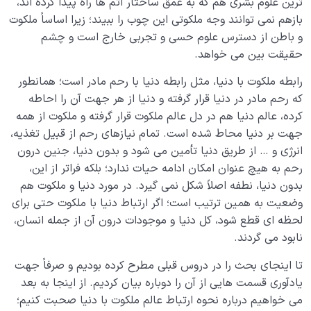
ترین علوم بشری هم که به عمق ساختار اتم ها راه پیدا کرده اند،
بازهم نمی توانند وجه ملکوتی این چوب را ببیند؛ زیرا اساساً ملکوت
چرا با آنکه خدا ظاهر است، بسیاری به درک حضور خدا نمی
و باطن از دسترس علوم حسی و تجربی خارج است و چشم
رسند؟
حقیقت بین می خواهد.
آیا فرشتگان وجود دارند و ارتباط انسان با فرشتگان ارتباطی
رابطه ملکوت با دنیا، مثل رابطه دنیا با رحم مادر است؛ همانطور
است؟
که رحم مادر در دنیا قرار گرفته و دنیا از هر جهت آن را احاطه
حقیقت رابطه انسان و خدا چیست و چرا این رابطه مهم
کرده، عالم دنیا هم در دل عالم ملکوت قرار گرفته و ملکوت از همه
ترین مسأله زندگی بشر است؟
جهت بر دنیا محاط شده است. تمام نیازهای رحم از قبیل تغذیه،
انرژی و … از طریق دنیا تأمین می شود و بدون دنیا، جنین درون
نگاهی متفاوت به قانون اینرسی و نقش فرشتگان در حیات و
رحم به هیچ عنوان امکان ادامه حیات ندارد؛ بلکه فراتر از این،
حرکت عالم
بدون دنیا، نطفه اصلاً شکل نمی گیرد. در مورد دنیا و ملکوت هم
نقش فرشتگان در عالم؛ ساختار پنهان اداره هستی و جایگاه
وضعیت به همین ترتیب است؛ اگر ارتباط دنیا با ملکوت حتی برای
انسان در آن
لحظه ای قطع شود، کل دنیا و موجودات درون آن از جمله انسان،
نابود می گردند.
راز خلقت فرشتگان؛ چرا شناخت تفاوت انسان با فرشتگان
برای خودشناسی حیاتی است؟
تا اینجای بحث را در دروس قبلی مطرح کرده بودیم و صرفاً جهت
یادآوری قسمت هایی از آن را دوباره بیان کردیم. از اینجا به بعد
از حفاظت تا هدایت؛ گستره امداد فرشتگان در زندگی ما
می خواهیم درباره نحوه ارتباط عالم ملکوت با دنیا صحبت کنیم؛