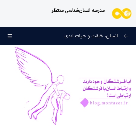
مدرسه انسان‌شناسی منتظر
انسان، خلقت و حیات ابدی
انسان و تجلیات هستی
0/6
علامت رشد در مسیر حق
0/5
چرا آفریده شده‌ایم؟
0/4
راز شادی و آرامش پایدار
0/13
خانواده آسمانی انسان
0/13
مهندسی نفس و تربیت روح
0/11