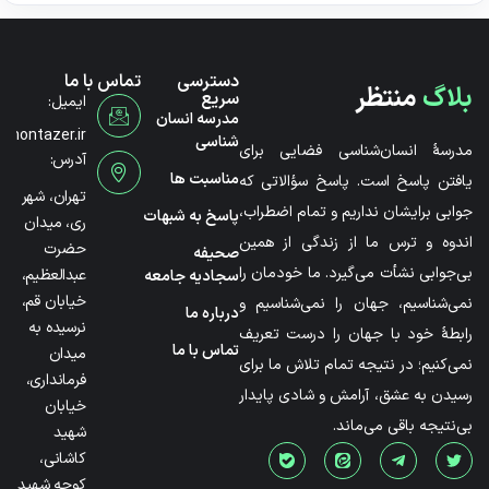
دسترسی
تماس با ما
بلاگ
منتظر
سریع
ایمیل:
مدرسه انسان
@montazer.ir
شناسی
مدرسۀ انسان‌شناسی فضایی برای
آدرس:
مناسبت ها
یافتن پاسخ است. پاسخ سؤالاتی که
تهران، شهر
جوابی برایشان نداریم و تمام اضطراب،
پاسخ به شبهات
ری، میدان
اندوه و ترس ما از زندگی از همین
حضرت
صحیفه
بی‌جوابی نشأت می‌گیرد. ما خودمان را
عبدالعظیم،
سجادیه جامعه
خیابان قم،
نمی‌شناسیم، جهان را نمی‌شناسیم و
درباره ما
نرسیده به
رابطۀ خود با جهان را درست تعریف
تماس با ما
میدان
نمی‌کنیم؛ در نتیجه تمام تلاش ما برای
فرمانداری،
رسیدن به عشق، آرامش و شادی پایدار
خیابان
بی‌نتیجه باقی می‌ماند.
شهید
کاشانی،
کوچه شهید