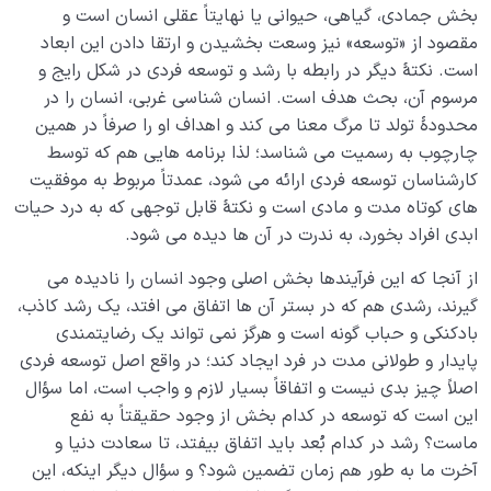
بخش جمادی، گیاهی، حیوانی یا نهایتاً عقلی انسان است و
بیماری‌های پنهان روح
مقصود از «توسعه» نیز وسعت بخشیدن و ارتقا دادن این ابعاد
0/15
است. نکتۀ دیگر در رابطه با رشد و توسعه فردی در شکل رایج و
شناخت بهشت و جهنم
0/22
مرسوم آن، بحث هدف است. انسان شناسی غربی، انسان را در
محدودۀ تولد تا مرگ معنا می کند و اهداف او را صرفاً در همین
نگاه ابدی و آمادگی برای آخرت
0/14
چارچوب به رسمیت می شناسد؛ لذا برنامه هایی هم که توسط
کارشناسان توسعه فردی ارائه می شود، عمدتاً مربوط به موفقیت
از خیال تا سلامت قلب
0/31
های کوتاه مدت و مادی است و نکتۀ قابل توجهی که به درد حیات
ابدی افراد بخورد، به ندرت در آن ها دیده می شود.
انسان در مرکز آفرینش
0/9
از آنجا که این فرآیندها بخش اصلی وجود انسان را نادیده می
دیدار جهان غیب
0/9
گیرند، رشدی هم که در بستر آن ها اتفاق می افتد، یک رشد کاذب،
بادکنکی و حباب گونه است و هرگز نمی تواند یک رضایتمندی
پایدار و طولانی مدت در فرد ایجاد کند؛ در واقع اصل توسعه فردی
اصلاً چیز بدی نیست و اتفاقاً بسیار لازم و واجب است، اما سؤال
این است که توسعه در کدام بخش از وجود حقیقتاً به نفع
ماست؟ رشد در کدام بُعد باید اتفاق بیفتد، تا سعادت دنیا و
آخرت ما به طور هم زمان تضمین شود؟ و سؤال دیگر اینکه، این