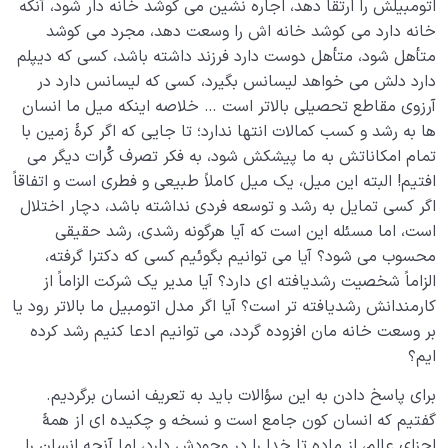
اتومبیلش را ارتقا دهد، اجاره نشین می کوشد خانه دار شود، آنکه
خانه دارد می کوشد خانه اش را وسعت دهد، مجرد می کوشد
متأهل شود، متأهل دوست دارد فرزند داشته باشد، کسی که دیپلم
دارد دلش می خواهد لیسانس بگیرد، کسی که لیسانس دارد در
آرزوی مقاطع تحصیلی بالاتر است … خلاصه اینکه میل ما انسان
ها به رشد و کسب کمالات انتها ندارد؛ تا جایی که اگر کرۀ زمین با
تمام امکاناتش به ما پیشکش شود، به فکر تصرف کُرات دیگر می
افتیم! البته این میل، یک میل کاملاً طبیعی و فطری است و اتفاقاً
اگر کسی تمایل به رشد و توسعه فردی نداشته باشد، دچار اختلال
است، اما مسئله این است که آیا هرگونه رشدی، رشد حقیقی
محسوب می شود؟ آیا می توانیم بگوئیم کسی که دکترا گرفته،
الزاماً شخصیت رشدیافته ای دارد؟ آیا مدیر یک شرکت الزاماً از
کارمندانش رشدیافته تر است؟ آیا اگر مدل اتومبیل ما بالاتر رود یا
بر وسعت خانه مان افزوده گردد، می توانیم ادعا کنیم رشد کرده
ایم؟
برای پاسخ دادن به این سؤالات باید به تعریف انسان برگردیم.
گفتیم که انسان کون جامع است و نسخه و چکیده ای از همۀ
اجزای عالم، از ماده تا خدا را در وجودش دارد، اما آنچه انسان را