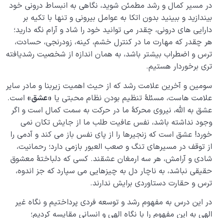
در مسیر کمال و رشد مطمئن شوید، نگاهی به انبساط درونی خود
بیندازید و ببینید بدون اتکا به عوامل بیرونی و تنها با تکیه بر
دارایی های درونی، چقدر می توانید خود را شاد و آرام نگه دارید؛
هر چقدر که مهارت ما در کنترل خشم، کینه، زودرنجی، حسادت،
ترس و اضطراب بیشتر باشد، به همان اندازه از شخصیت رشدیافته
تری برخوردار هستیم.
سومین و آخرین علامت رشد که از حیث اهمیت زیربنا و مادر سایر
علامت هاست، مسئلۀ تنظیم بودن نظام محبتی یا
«
عشق»
است.
عشق به الله، نیروی محرکۀ ما در حرکت به سمت کمال است و اگر
وجود نداشته باشد، نفس عافیت طلب ما از جایش تکان نمی
خورد! عشق است که زنجیرها را از پای نفس باز می کند و آدمی را
از توقف در مسیرهای تنگ و صعب العبور بازمی دارد؛ رحمانیت،
شادی و آرامش، هر سه ارمغان عشقند. کسی که دلباختۀ معشوق
حقیقی نباشد، به ناچار دل به چیزهایی می سپارد که جز اندوه،
ترس و حقارت دستاوردی برایش ندارند.
در این درس به مفهوم رشد و توسعه فردی پرداختیم و نگاه غیر
الهی به این مفهوم را با نگاه الهی و انسانی مقایسه کردیم؛