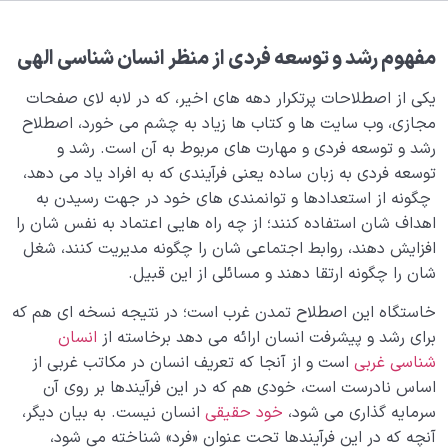
شود؟
مفهوم رشد و توسعه فردی از منظر انسان‌ شناسی الهی
چرا دین داریم؛ دین مخاطب کدام بخش از وجود ماست؟
یکی از اصطلاحات پرتکرار دهه های اخیر، که در لابه لای صفحات
چرا آفریده شده‌ایم؟
0/4
مجازی، وب سایت ها و کتاب ها زیاد به چشم می خورد، اصطلاح
رشد و توسعه فردی و مهارت های مربوط به آن است. رشد و
راز شادی و آرامش پایدار
0/13
توسعه فردی به زبان ساده یعنی فرآیندی که به افراد یاد می دهد،
چگونه از استعدادها و توانمندی های خود در جهت رسیدن به
خانواده آسمانی انسان
0/13
اهداف شان استفاده کنند؛ از چه راه هایی اعتماد به نفس شان را
افزایش دهند، روابط اجتماعی شان را چگونه مدیریت کنند، شغل
مهندسی نفس و تربیت روح
0/11
شان را چگونه ارتقا دهند و مسائلی از این قبیل.
بلوغ کودک عزیز روان
0/8
خاستگاه این اصطلاح تمدن غرب است؛ در نتیجه نسخه ای هم که
برای رشد و پیشرفت انسان ارائه می دهد برخاسته از
انسان
قضا و قدر و اختیار
0/13
شناسی غربی
است و از آنجا که تعریف انسان در مکاتب غربی از
اساس نادرست است، خودی هم که در این فرآیندها بر روی آن
ابتلاء و امتحان در زندگی
0/26
سرمایه گذاری می شود،
خود حقیقی
انسان نیست. به بیان دیگر،
آنچه که در این فرآیندها تحت عنوان «فرد» شناخته می شود،
شیطان دشمن آشکار
0/14