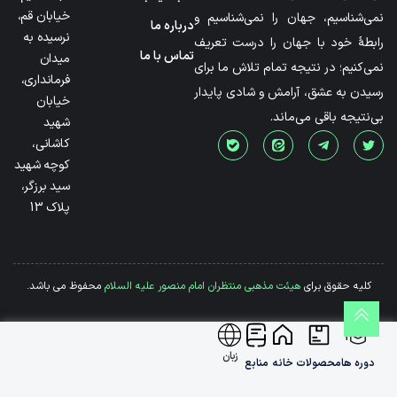
خیابان قم،
نمی‌شناسیم، جهان را نمی‌شناسیم و
درباره ما
نرسیده به
رابطۀ خود با جهان را درست تعریف
تماس با ما
میدان
نمی‌کنیم؛ در نتیجه تمام تلاش ما برای
فرمانداری،
رسیدن به عشق، آرامش و شادی پایدار
خیابان
بی‌نتیجه باقی می‌ماند.
شهید
کاشانی،
کوچه شهید
سید برزگر،
پلاک 13
کلیه حقوق برای
هیئت مذهبی منتظران امام منصور علیه السلام
محفوظ می باشد.
زبان
دوره ها
محصولات
خانه
منابع