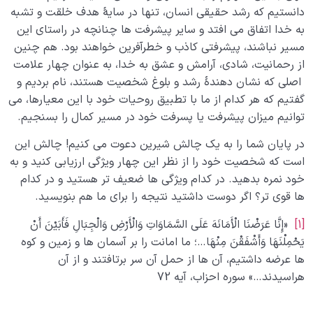
دانستیم که رشد حقیقی انسان، تنها در سایۀ هدف خلقت و تشبه
به خدا اتفاق می افتد و سایر پیشرفت ها چنانچه در راستای این
مسیر نباشند، پیشرفتی کاذب و خطرآفرین خواهند بود. هم چنین
از رحمانیت، شادی، آرامش و عشق به خدا، به عنوان چهار علامت
اصلی که نشان دهندۀ رشد و بلوغ شخصیت هستند، نام بردیم و
گفتیم که هر کدام از ما با تطبیق روحیات خود با این معیارها، می
توانیم میزان پیشرفت یا پسرفت خود در مسیر کمال را بسنجیم.
در پایان شما را به یک چالش شیرین دعوت می کنیم! چالش این
است که شخصیت خود را از نظر این چهار ویژگی ارزیابی کنید و به
خود نمره بدهید. در کدام ویژگی ها ضعیف تر هستید و در کدام
ها قوی تر؟ اگر دوست داشتید نتیجه را برای ما هم بنویسید.
[1]
«إِنَّا عَرَضْنَا الْأَمَانَهَ عَلَى السَّمَاوَاتِ وَالْأَرْضِ وَالْجِبَالِ فَأَبَیْنَ أَنْ
یَحْمِلْنَهَا وَأَشْفَقْنَ مِنْهَا…؛ ما امانت را بر آسمان ها و زمین و کوه
ها عرضه داشتیم، آن ها از حمل آن سر برتافتند و از آن
هراسیدند…» سوره احزاب، آیه 72