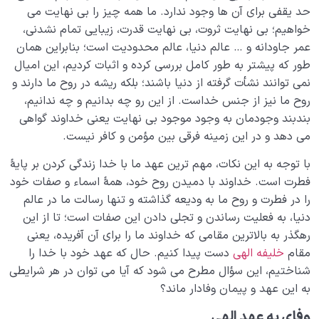
حد یقفی برای آن ها وجود ندارد. ما همه چیز را بی نهایت می
خواهیم؛ بی نهایت ثروت، بی نهایت قدرت، زیبایی تمام نشدنی،
عمر جاودانه و … عالم دنیا، عالم محدودیت است؛ بنابراین همان
طور که پیشتر به طور کامل بررسی کرده و اثبات کردیم، این امیال
نمی توانند نشأت گرفته از دنیا باشند؛ بلکه ریشه در روح ما دارند و
روح ما نیز از جنس خداست. از این رو چه بدانیم و چه ندانیم،
بندبند وجودمان به وجود موجود بی نهایت یعنی خداوند گواهی
می دهد و در این زمینه فرقی بین مؤمن و کافر نیست.
با توجه به این نکات، مهم ترین عهد ما با خدا زندگی کردن بر پایۀ
فطرت است. خداوند با دمیدن روح خود، همۀ اسماء و صفات خود
را در فطرت و روح ما به ودیعه گذاشته و تنها رسالت ما در عالم
دنیا، به فعلیت رساندن و تجلی دادن این صفات است؛ تا از این
رهگذر به بالاترین مقامی که خداوند ما را برای آن آفریده، یعنی
مقام
خلیفه الهی
دست پیدا کنیم. حال که عهد خود با خدا را
شناختیم، این سؤال مطرح می شود که آیا می توان در هر شرایطی
به این عهد و پیمان وفادار ماند؟
وفای به عهد الهی