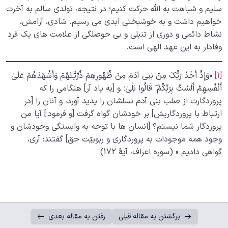
سلیم و شباهت به الله حرکت کنیم؛ در نتیجه، تولدی سالم به آخرت
خواهیم داشت و به خوشبختی ابدی می رسیم. شادی، آرامش،
نشاط دائمی و دوری از تنبلی و بی حوصلگی از علامت های یک فرد
وفادار به این عهد الهی است.
[1]
«وَإِذْ أَخَذَ رَبُّکَ مِنْ بَنِی آدَمَ مِنْ ظُهُورِهِمْ ذُرِّیَّتَهُمْ وَأَشْهَدَهُمْ عَلَىٰ
أَنْفُسِهِمْ أَلَسْتُ بِرَبِّکُمْ ۖ قَالُوا بَلَىٰ؛ و [به یاد آر] هنگامی را که
پروردگارت از صلب بنی آدم نسلشان را پدید آورد، و آنان را [در
ارتباط با پروردگاریش] بر خودشان گواه گرفت [و فرمود:] آیا من
پروردگار شما نیستم؟ [انسان ها با توجه به وابستگی وجودشان و
وجود همه موجودات به پروردگاری و ربوبیّت حق] گفتند: آری،
گواهی دادیم.» (سوره اعراف، آیۀ 172)
برگشتن به مقاله قبلی
رفتن به مقاله بعدی