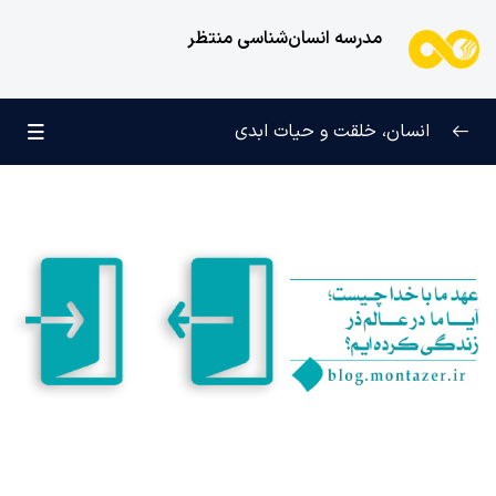
مدرسه انسان‌شناسی منتظر
انسان، خلقت و حیات ابدی
انسان و تجلیات هستی
0/6
علامت رشد در مسیر حق
0/5
چرا آفریده شده‌ایم؟
0/4
راز شادی و آرامش پایدار
0/13
خانواده آسمانی انسان
0/13
مهندسی نفس و تربیت روح
0/11