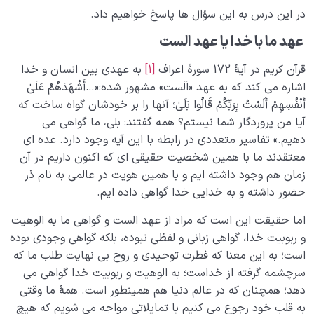
در این درس به این سؤال ها پاسخ خواهیم داد.
دیدار جهان غیب
0/9
عهد ما با خدا یا عهد الست
قرآن کریم در آیۀ 172 سورۀ اعراف
[1]
به عهدی بین انسان و خدا
اشاره می کند که به عهد «اَلَست» مشهور شده:«…أَشْهَدَهُمْ عَلَىٰ
أَنْفُسِهِمْ أَلَسْتُ بِرَبِّکُمْ قَالُوا بَلَىٰ؛ آنها را بر خودشان گواه ساخت که
آیا من پروردگار شما نیستم؟ همه گفتند: بلی، ما گواهی می
دهیم.» تفاسیر متعددی در رابطه با این آیه وجود دارد. عده ای
معتقدند ما با همین شخصیت حقیقی ای که اکنون داریم در آن
زمان هم وجود داشته ایم و با همین هویت در عالمی به نام ذر
حضور داشته و به خدایی خدا گواهی داده ایم.
اما حقیقت این است که مراد از عهد الست و گواهی ما به الوهیت
و ربوبیت خدا، گواهی زبانی و لفظی نبوده، بلکه گواهی وجودی بوده
است؛ به این معنا که فطرت توحیدی و روح بی نهایت طلب ما که
سرچشمه گرفته از خداست؛ به الوهیت و ربوبیت خدا گواهی می
دهد؛ همچنان که در عالم دنیا هم همینطور است. همۀ ما وقتی
به قلب خود رجوع می کنیم با تمایلاتی مواجه می شویم که هیچ