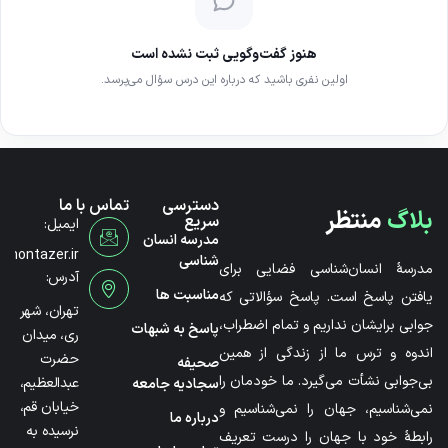
هنوز گفت‌وگویی ثبت نشده است
اولین نفری باشید که درباره این درس سؤال می‌پرسد.
دسترسی
تماس با ما
بلاگ
منتظر
سریع
ایمیل:
مدرسه انسان
@montazer.ir
شناسی
مدرسۀ انسان‌شناسی فضایی برای
آدرس:
مناسبت ها
یافتن پاسخ است. پاسخ سؤالاتی که
تهران، شهر
جوابی برایشان نداریم و تمام اضطراب،
پاسخ به شبهات
ری، میدان
اندوه و ترس ما از زندگی از همین
حضرت
صحیفه
بی‌جوابی نشأت می‌گیرد. ما خودمان را
عبدالعظیم،
سجادیه جامعه
خیابان قم،
نمی‌شناسیم، جهان را نمی‌شناسیم و
درباره ما
نرسیده به
رابطۀ خود با جهان را درست تعریف