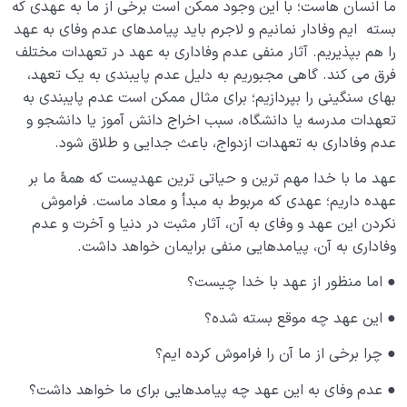
ما انسان هاست؛ با این وجود ممکن است برخی از ما به عهدی که
بسته ایم وفادار نمانیم و لاجرم باید پیامدهای عدم وفای به عهد
جایگاه و اهمیت آخرت برای ما نشان دهندۀ میزان هوش
را هم بپذیریم. آثار منفی عدم وفاداری به عهد در تعهدات مختلف
آخرتی ماست
فرق می کند. گاهی مجبوریم به دلیل عدم پایبندی به یک تعهد،
بهای سنگینی را بپردازیم؛ برای مثال ممکن است عدم پایبندی به
قضا و قدر و اختیار
0/13
تعهدات مدرسه یا دانشگاه، سبب اخراج دانش آموز یا دانشجو و
عدم وفاداری به تعهدات ازدواج، باعث جدایی و طلاق شود.
ابتلاء و امتحان در زندگی
0/26
عهد ما با خدا مهم ترین و حیاتی ترین عهدیست که همۀ ما بر
شیطان دشمن آشکار
0/14
عهده داریم؛ عهدی که مربوط به مبدأ و معاد ماست. فراموش
نکردن این عهد و وفای به آن، آثار مثبت در دنیا و آخرت و عدم
بیماری‌های پنهان روح
0/15
وفاداری به آن، پیامدهایی منفی برایمان خواهد داشت.
شناخت بهشت و جهنم
0/22
● اما منظور از عهد با خدا چیست؟
نگاه ابدی و آمادگی برای آخرت
0/14
● این عهد چه موقع بسته شده؟
● چرا برخی از ما آن را فراموش کرده ایم؟
از خیال تا سلامت قلب
0/31
● عدم وفای به این عهد چه پیامدهایی برای ما خواهد داشت؟
انسان در مرکز آفرینش
0/9