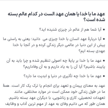
بلوغ کودک عزیز روان
0/8
عهد ما با خدا یا همان عهد الست در کدام عالم بسته
عهد ما با خدا چیست؛ چرا نباید آن را فراموش کنیم؟
شده است؟
ارتباط با ابدیت چه اهمیتی دارد؛ منظور از زندگی ابدی انسان
● آیا شما هم از عالم ذر چیزی شنیده اید؟
چیست؟
● آیا دربارۀ عهد انسان با خدا چیزی می دانید؛ یعنی به راستی ما
کودک عزیز روان یعنی چه؛ چه نیازهایی دارد و بلوغ روحی
پیش از این دنیا در عالمی دیگر زندگی کرده و در آنجا با خدا
او چگونه حاصل می شود؟
عهدی بسته ایم؟
قوانین ناشناخته نفس چگونه از قوانین خلقت بیرون کشیده
● عهد ما با خدا بر پایۀ چه اصولی تنظیم شده و چرا باید به آن
می شوند؟
پایبند باشیم؟ آیا آن را به یاد داریم و به آن وفاداریم؟
شهادت نفس یعنی چه؛ شهادت دادن نفس علیه خود ما
چگونه و با چه کیفیتی انجام می‌شود؟
● عهد ما با خدا چه تأثیری در دنیا و ابدیت ما دارد؟
عهد به معنای پیمان و تعهد برای انجام یا ترک یک کار است. همۀ
چرا قدرت درک آخرت برای اغلب کسانی که هنوز در دنیا
هستند، وجود ندارد؟
ما در طول زندگی خود ممکن است در موارد مختلفی، مانند
تعهدات تحصیلی، کاری و زناشویی، با دیگران عهد بسته باشیم.
شباهت روحی چگونه به وجود می آید؛ آیا ما شبیه چیزی می
همان طور که می دانیم وفای به عهد از مهم ترین آداب و وظایف
شویم که به آن علاقه داریم؟