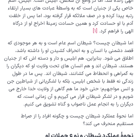
الهی رانده شد، اما در واقع آن شخص، ابلیس است. ابلیس، اسم
خاص یکی از جنیان است که به واسطۀ عبادت های بسیار ارتقاء
رتبه پیدا کرده و در صف ملائکه قرار گرفته بود، اما پس از خلقت
آدم با او حسادت کرد و همین حسادت زمینۀ اخراج او از درگاه
الهی را فراهم کرد.
[1]
اما شیطان چیست؟ شیطان اسم عام است و به هر موجودی که
قصد دشمنی با انسان و به انحراف کشیدن او را داشته باشد،
اطلاق می شود. بنابراین، هم ابلیس و دار و دسته اش که از جنیان
هستند، شیطان اند و هم انسان های تحت ولایت او که دیگران را
به گمراهی و انحطاط می کشانند، شیطان اند. پس ما در طول
زندگی نه فقط با شخص ابلیس، بلکه با لشگریانی از شیاطین جن
و انس مواجهیم؛ حتی خود ما هم گاهی از ولایت خدا خارج می
شویم و در لشگر شیطان قرار می گیریم و آن زمانی است، که
دیگران را به انجام عمل ناصواب و گناه تشویق می کنیم.
اما نحوۀ عملکرد شیطان چیست و چگونه افراد را از صراط
مستقیم منحرف می کند؟
نحوۀ عملکرد شیطان و نوع حملات او