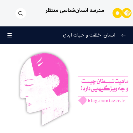
مدرسه انسان‌شناسی منتظر
انسان، خلقت و حیات ابدی
انسان و تجلیات هستی
0/6
علامت رشد در مسیر حق
0/5
چرا آفریده شده‌ایم؟
0/4
راز شادی و آرامش پایدار
0/13
خانواده آسمانی انسان
0/13
مهندسی نفس و تربیت روح
0/11