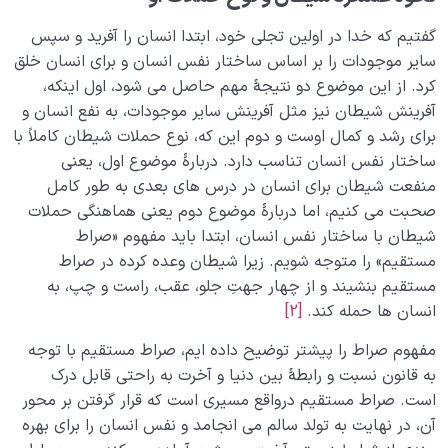
گفتیم که خدا در اولین تجلی خود، ابتدا انسان را آفرید و سپس
سایر موجودات را بر اساس ساختار نفس انسان و برای انسان خلق
کرد. از این موضوع دو نتیجۀ مهم حاصل می شود، اول اینکه،
آفرینش شیطان نیز مثل آفرینش سایر موجودات، به نفع انسان و
برای رشد و کمال اوست و دوم این که، نوع حملات شیطان کاملاً با
ساختار نفس انسان تناسب دارد. دربارۀ موضوع اول، یعنی
منفعت شیطان برای انسان در درس های بعدی به طور کامل
صحبت می کنیم، اما دربارۀ موضوع دوم یعنی هماهنگی حملات
شیطان با ساختار نفس انسان، ابتدا باید مفهوم «صراط
مستقیم» را متوجه شویم. زیرا شیطان وعده کرده در صراط
مستقیم بنشیند و از چهار جهتِ جلو، عقب، راست و چپ، به
انسان ها حمله کند.
[2]
مفهوم صراط را پیشتر توضیح داده ایم، صراط مستقیم با توجه
به قانون نسبت و رابطۀ بین دنیا و آخرت به راحتی قابل درک
است. صراط مستقیم درواقع مسیری است که قرار گرفتن بر محور
آن، در نهایت به تولد سالم می انجامد و نفس انسان را برای بهره