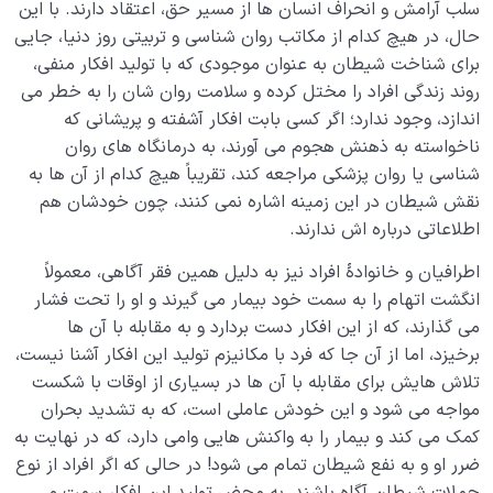
ما برای حمله استفاده می کند؟
سلب آرامش و انحراف انسان ها از مسیر حق، اعتقاد دارند. با این
حال، در هیچ کدام از مکاتب روان شناسی و تربیتی روز دنیا، جایی
حمله سمت چپ شیطان با تشویق انسان به انجام گناه
برای شناخت شیطان به عنوان موجودی که با تولید افکار منفی،
روند زندگی افراد را مختل کرده و سلامت روان شان را به خطر می
علت ترس از آینده، ریشه و دلیل دلشورۀ مداوم چیست؟
اندازد، وجود ندارد؛ اگر کسی بابت افکار آشفته و پریشانی که
ناخواسته به ذهنش هجوم می آورند، به درمانگاه های روان
حسرت گذشته چگونه ما را از پا می اندازد و راهکار مبارزه با
آن چیست؟
شناسی یا روان پزشکی مراجعه کند، تقریباً هیچ کدام از آن ها به
نقش شیطان در این زمینه اشاره نمی کنند، چون خودشان هم
راه نجات و موفقیت در برخورد با حملات شیطان چیست؟
اطلاعاتی درباره اش ندارند.
ده نشانه کلیدی برای تشخیص حملات شیطان و مقابله با
اطرافیان و خانوادۀ افراد نیز به دلیل همین فقر آگاهی، معمولاً
آن ها
انگشت اتهام را به سمت خود بیمار می گیرند و او را تحت فشار
می گذارند، که از این افکار دست بردارد و به مقابله با آن ها
چرا و چگونه شیطان گاهی مانع رشد و پیشرفت ما و گاهی
برخیزد، اما از آن جا که فرد با مکانیزم تولید این افکار آشنا نیست،
عامل آن است؟
تلاش هایش برای مقابله با آن ها در بسیاری از اوقات با شکست
چرا شیطان بر صراط مستقیم در انتظار انسان نشسته است؟
مواجه می شود و این خودش عاملی است، که به تشدید بحران
کمک می کند و بیمار را به واکنش هایی وامی دارد، که در نهایت به
شیطان چگونه می تواند در شناخت نقاط ضعف به ما کمک
ضرر او و به نفع شیطان تمام می شود! در حالی که اگر افراد از نوع
کند؟