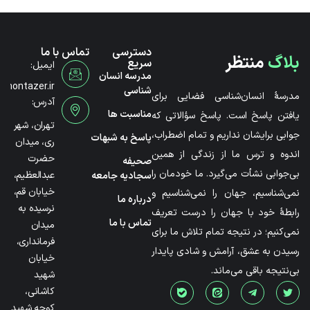
دسترسی
تماس با ما
بلاگ
منتظر
سریع
ایمیل:
مدرسه انسان
@montazer.ir
شناسی
مدرسۀ انسان‌شناسی فضایی برای
آدرس:
مناسبت ها
یافتن پاسخ است. پاسخ سؤالاتی که
تهران، شهر
جوابی برایشان نداریم و تمام اضطراب،
پاسخ به شبهات
ری، میدان
اندوه و ترس ما از زندگی از همین
حضرت
صحیفه
بی‌جوابی نشأت می‌گیرد. ما خودمان را
عبدالعظیم،
سجادیه جامعه
خیابان قم،
نمی‌شناسیم، جهان را نمی‌شناسیم و
درباره ما
نرسیده به
رابطۀ خود با جهان را درست تعریف
تماس با ما
میدان
نمی‌کنیم؛ در نتیجه تمام تلاش ما برای
فرمانداری،
رسیدن به عشق، آرامش و شادی پایدار
خیابان
بی‌نتیجه باقی می‌ماند.
شهید
کاشانی،
کوچه شهید