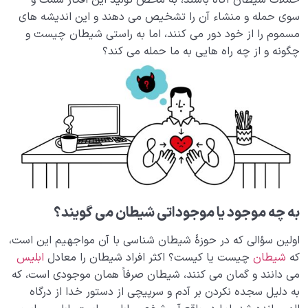
حملات شیطان آگاه باشند، به محض تولید این افکار سمت و
سوی حمله و منشاء آن را تشخیص می دهند و این اندیشه های
چه چیزهایی راه نفوذ شیطان را در دل انسان باز می کند و
چگونه باید با آن مقابله کرد؟
مسموم را از خود دور می کنند، اما به راستی شیطان چیست و
چگونه و از چه راه هایی به ما حمله می کند؟
بیماری‌های پنهان روح
0/15
شناخت بهشت و جهنم
0/22
نگاه ابدی و آمادگی برای آخرت
0/14
از خیال تا سلامت قلب
0/31
انسان در مرکز آفرینش
0/9
به چه موجود یا موجوداتی شیطان می‌ گویند؟
دیدار جهان غیب
0/9
اولین سؤالی که در حوزۀ شیطان شناسی با آن مواجهیم این است،
که
شیطان
چیست یا کیست؟ اکثر افراد شیطان را معادل
ابلیس
می دانند و گمان می کنند، شیطان صرفاً همان موجودی است، که
به دلیل سجده نکردن بر آدم و سرپیچی از دستور خدا از درگاه