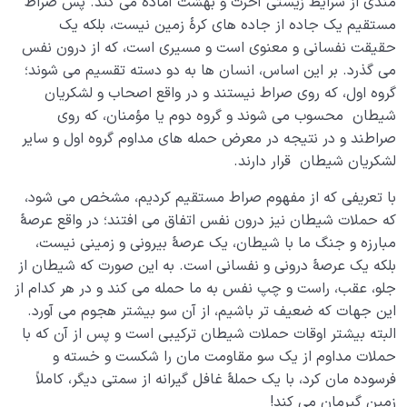
مندی از شرایط زیستی آخرت و بهشت آماده می کند. پس صراط
مستقیم یک جاده از جاده های کرۀ زمین نیست، بلکه یک
حقیقت نفسانی و معنوی است و مسیری است، که از درون نفس
می گذرد. بر این اساس، انسان ها به دو دسته تقسیم می شوند؛
گروه اول، که روی صراط نیستند و در واقع اصحاب و لشکریان
شیطان محسوب می شوند و گروه دوم یا مؤمنان، که روی
صراطند و در نتیجه در معرض حمله های مداوم گروه اول و سایر
لشکریان شیطان قرار دارند.
با تعریفی که از مفهوم صراط مستقیم کردیم، مشخص می شود،
که حملات شیطان نیز درون نفس اتفاق می افتند؛ در واقع عرصۀ
مبارزه و جنگ ما با شیطان، یک عرصۀ بیرونی و زمینی نیست،
بلکه یک عرصۀ درونی و نفسانی است. به این صورت که شیطان از
جلو، عقب، راست و چپ نفس به ما حمله می کند و در هر کدام از
این جهات که ضعیف تر باشیم، از آن سو بیشتر هجوم می آورد.
البته بیشتر اوقات حملات شیطان ترکیبی است و پس از آن که با
حملات مداوم از یک سو مقاومت مان را شکست و خسته و
فرسوده مان کرد، با یک حملۀ غافل گیرانه از سمتی دیگر، کاملاً
زمین گیرمان می کند!