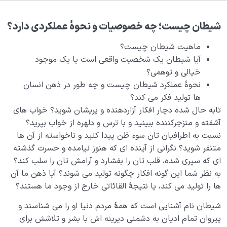
بلوغ کودک عزیز روان
0/8
شیطان چیست؛ چه خصوصیات و نحوۀ عملکردی دارد؟
قضا و قدر و اختیار
0/13
ماهیت شیطان چیست؟
ابتلاء و امتحان در زندگی
0/26
آیا شیطان یک شخصیت واقعی است یا یک موجود
خیالی و توهمی؟
شیطان دشمن آشکار
0/14
نحوۀ عملکرد شیطان چیست و چه طور در ذهن انسان
ها تولید فکر می کند؟
ماهیت شیطان چیست و چه ویژگی‌ هایی دارد؟
تابه حال شده دچار افکار آزاردهنده و پریشان شوید؟ خواب های
آشفته و منزجرکننده ببینید و با ترس و دلهره از خواب بپرید؟
نقش شیطان در زندگی ما چیست، شیطان چگونه حریفی
است؟
نسبت به اطرافیان تان سوء ظن پیدا کنید و ناخواسته از آن ها
متنفر شوید؟ نگرانی از آینده ای که هنوز نیامده و حسرت گذشته
شیطان دشمن آشکار؛ چگونه حملات شیطان را تشخیص
ای که سپری شده، قلب تان را بفشارد و آرامش تان را سلب کند؟
دهیم؟
به نظر شما این گونه افکار چگونه تولید می شوند؟ آیا ذهن ما آن
ها را تولید می کند، یا نتیجۀ القائاتی خارج از وجود ما هستند؟
تسلیم یا مبارزه؟ در برخورد با حملات شیطان مناسب‌ ترین
اقدام کدام است؟
شیطان نام آشنایی است که همۀ مردم دنیا او را می شناسند و
پیروان تمام ادیان به دشمنی دیرینه اش با بشر و تلاشش برای
حمله شیطان از راست؛ شیطان چگونه از داشته های مثبت