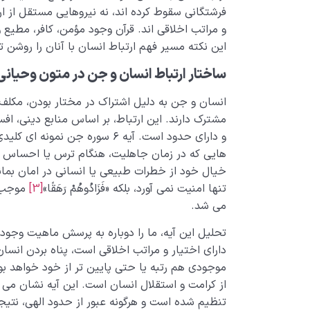
فرشتگانی سقوط کرده اند، نه نیروهایی مستقل از ارا
و مراتب اخلاقی اند. قرآن وجود مؤمن، کافر، مطیع 
این نکته مسیر فهم ارتباط انسان با آنان را روشن ت
ساختار ارتباط انسان و جن در متون وحیانی
انسان و جن به دلیل اشتراک در مختار بودن، مکلف
مشترک دارند. این ارتباط، بر اساس منابع دینی، ا
و دارای حدود است. آیه ۶ سوره جن ن
هایی که در زمان جاهلیت، هنگام ترس یا احساس ناا
خیال خود از خطرات طبیعی یا انسانی در امان بمانند
تنها امنیت نمی آورد، بلکه «فَزَادُوهُمْ رَهَقًا»
[3]
موجب ا
می شد.
تحلیل این آیه، ما را دوباره به پرسش ماهیت وجودی
دارای اختیار و مراتب اخلاقی است، پناه بردن انسا
موجودی هم رتبه یا حتی پایین تر از خود خواهد بو
از کرامت و استقلال انسان است. این آیه نشان می د
تنظیم شده است و هرگونه عبور از حدود الهی، نتی