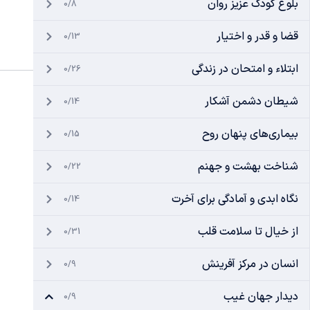
بلوغ کودک عزیز روان
0/8
قضا و قدر و اختیار
0/13
ابتلاء و امتحان در زندگی
0/26
شیطان دشمن آشکار
0/14
بیماری‌های پنهان روح
0/15
شناخت بهشت و جهنم
0/22
نگاه ابدی و آمادگی برای آخرت
0/14
از خیال تا سلامت قلب
0/31
انسان در مرکز آفرینش
0/9
دیدار جهان غیب
0/9