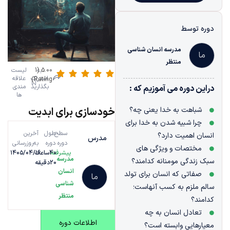
دوره توسط
مدرسه انسان شناسی
ما
منتظر
به
5.00 (1
لیست
اشتراک
علاقه
Rating)
بگذارید
مندی
دراین دوره می آموزیم که :
ها
شباهت به خدا یعنی چه؟
خودسازی برای ابدیت
چرا شبیه شدن به خدا برای
سطح
طول
آخرین
انسان اهمیت دارد؟
مدرس
دوره
دوره
به‌روزرسانی
مختصات و ویژگی های
پیشرفته
40ساعت
۱۴۰۵/۰۴/۱۶
مدرسه
سبک زندگی مومنانه کدامند؟
20دقیقه
انسان
صفاتی که انسان برای تولد
ما
شناسی
سالم ملزم به کسب آنهاست؛
منتظر
کدامند؟
تعادل انسان به چه
اطلاعات دوره
معیارهایی وابسته است؟