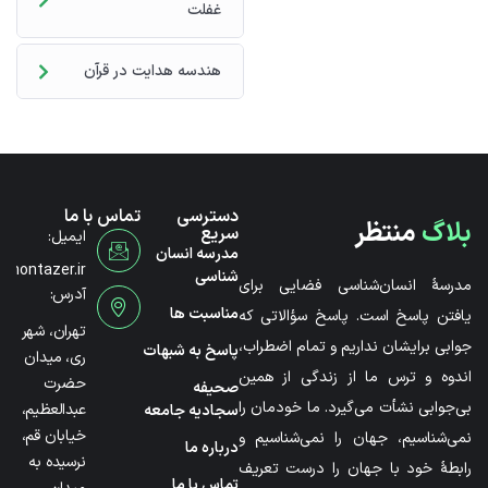
غفلت
هندسه هدایت در قرآن
دسترسی
تماس با ما
بلاگ
منتظر
سریع
ایمیل:
مدرسه انسان
@montazer.ir
شناسی
مدرسۀ انسان‌شناسی فضایی برای
آدرس:
مناسبت ها
یافتن پاسخ است. پاسخ سؤالاتی که
تهران، شهر
جوابی برایشان نداریم و تمام اضطراب،
پاسخ به شبهات
ری، میدان
اندوه و ترس ما از زندگی از همین
حضرت
صحیفه
بی‌جوابی نشأت می‌گیرد. ما خودمان را
عبدالعظیم،
سجادیه جامعه
خیابان قم،
نمی‌شناسیم، جهان را نمی‌شناسیم و
درباره ما
نرسیده به
رابطۀ خود با جهان را درست تعریف
تماس با ما