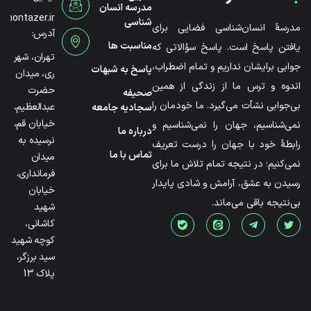
مدرسه انسان
@montazer.ir
شناسی
مدرسۀ انسان‌شناسی فضایی برای
آدرس:
مناسبت ها
یافتن پاسخ است. پاسخ سؤالاتی که
تهران، شهر
جوابی برایشان نداریم و تمام اضطراب،
پاسخ به شبهات
ری، میدان
اندوه و ترس ما از زندگی از همین
حضرت
صحیفه
بی‌جوابی نشأت می‌گیرد. ما خودمان را
عبدالعظیم،
سجادیه جامعه
خیابان قم،
نمی‌شناسیم، جهان را نمی‌شناسیم و
درباره ما
نرسیده به
رابطۀ خود با جهان را درست تعریف
تماس با ما
میدان
نمی‌کنیم؛ در نتیجه تمام تلاش ما برای
فرمانداری،
رسیدن به عشق، آرامش و شادی پایدار
خیابان
بی‌نتیجه باقی می‌ماند.
شهید
کاشانی،
کوچه شهید
سید برزگر،
پلاک 13