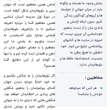
بخش وجود ما هستند و چگونه
اساس همین مفاهیم است که جهان
باید در میان جهانی از خواسته
بینی و باورهایمان شکل گرفته است.
ها و آرزوهای گوناگون زندگی
در دورۀ اول مدرسه انسان شناسی
کنیم، بدون اینکه آرامش و
همین مفاهیم آشنا را دوباره تعریف
شادی مان را از دست بدهیم.
میکنیم تا با بازتعریف باورهایمان
خودشناسی آن چیزی نیست که
فرصتی دوباره برای اندیشیدن به
امروزه در سایت ها و کتابهای
دست بیاوریم. به راستی ما این
روانشناسی تبلیغ می شود. خود
مفاهیم را با معنای حقیقی شان در
حقیقی ما هیچ ربطی به
ذهن و قلبمان ثبت کرده ایم و یا تنها
جنسیت، استعدادها، علاقه ها و
با گوشه ای از این حقایق آشنا
باورهایمان ندارد.
هستیم؟
اگر باورهایمان را به چالش بکشیم و
مخاطبین :
به خود اجازۀ دوباره دیدن جهان
آشنای پیرامونمان را بدهیم، شگفتی
هر کس که میخواهد
های زیادی در انتظارمان خواهد بود.
خودش را بشناسد!
شگفتی هایی که دنیای ما را به جهانی
سراسر تکاپو، امید و رویش تبدیل