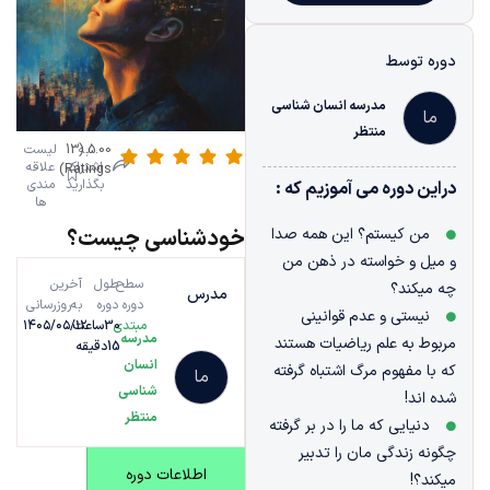
دوره توسط
مدرسه انسان شناسی
ما
منتظر
به
5.00 (13
لیست
اشتراک
علاقه
Ratings)
بگذارید
مندی
دراین دوره می آموزیم که :
ها
من کیستم؟ این همه صدا
خودشناسی چیست؟
و میل و خواسته در ذهن من
سطح
طول
آخرین
چه میکند؟
مدرس
دوره
دوره
به‌روزرسانی
نیستی و عدم قوانینی
مبتدی
30ساعت
۱۴۰۵/۰۵/۱۲
مدرسه
مربوط به علم ریاضیات هستند
15دقیقه
انسان
که با مفهوم مرگ اشتباه گرفته
ما
شناسی
شده اند!
منتظر
دنیایی که ما را در بر گرفته
چگونه زندگی مان را تدبیر
اطلاعات دوره
میکند؟!