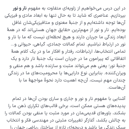
قابلیت سازندگی رحم چیست؟ آیا این خاصیت دائمی و
همیشگی است؟
در این درس می‌خواهیم از زاویه‌ای متفاوت به مفهوم
نار و نور
بپردازیم. عناصری که شاید تا به ‌حال تنها به ابعاد مادی و فیزیکی
قدرت رحمی دنیا؛ قابلیتی که نمی‌شود آن را نادیده گرفت
آن‌ها توجه داشته‌ایم و از جنبۀ معنوی و متافیزیکی‌شان غافل
بوده‌ایم. نار و نور از مهم‌ترین حقایق جهان هستی‌اند که در همۀ
دیدن ملکوت اشیاء یعنی چه و چرا اکثر ما این ملکوت را نمی
ابعاد زندگی ما جریان دارند و هیچ لحظه‌ای نیست که ما با نار و
بینیم؟
نور در ارتباط نباشیم. تمام کمالات جمادی، گیاهی، حیوانی و…
مخفی بودن ملکوت، گامی در مسیر درک چیستی ملکوت
تمامی ‌انتخاب‌ها، ارتباطات، رفتار و افکار ما و در یک کلام همۀ
‌اتفاقاتی که پیرامون ما در جریان است یک جنبۀ نار دارد و یک
نسبت‌ مکانی چیست؟ موقعیت دنیا نسبت به آخرت چگونه
جنبۀ نور؛ یعنی هم می‌تواند مثبت و سازنده باشد و هم منفی و
تعریف می‌شود؟
ویران‌کننده. بنابراین نوع دارایی‌ها یا محرومیت‌های ما در زندگی
چندان مهم نیست، آن‌چه اهمیت دارد نحوۀ مواجهۀ ما با
نسبت وجودی چیست؟ اگر دنیایی نباشد، برای رحم مادر
وجودی قائلیم؟
آن‌هاست.
آشنایی با مفهوم نار و نور و جاری و ساری بودن آن‌ها در تمام
وسعت آخرت در برابر دنیا از چه قاعده‌ای پیروی می‌کند؟
پدیده‌های هستی ممکن است، برخی قالب‌های تکراری ذهن ما را
رابطه دنیا با آخرت، رابطه‌ای ناشناخته که قدر آن را نمی‌دانیم
بشکند، باورهای قدیمی‌مان در مورد مثبت یا منفی بودن کمالات را
به چالش بکشد، آغازگر تغییرات مثبتی در مهندسی فکر و انتخاب
درک عظمت آخرت؛ چگونه بزرگی آخرت بر رفتار ما در دنیا اثر
سبک زندگی ما باشد و دریچه‌ای تازه از ساختار ریاضی جهان را