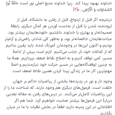
خداوند بهبود پیدا کند. زیرا خداوند منبع اصلی نور است: «اللَّهُ نُورُ
السَّمَاوَاتِ وَ الْأَرْضِ…»
[2]
درنتیجه اگر قبل از ازدواج، قبل از رفتن به دانشگاه، قبل از
ثروت‌مند شدن یا قبل از به‌دست آوردن هر کمال دیگری، رابطۀ
صمیمانه‌تر و بهتری با خداوند داشتیم، خلوت‌‎هایمان بیشتر بود،
عبادت‌هایمان خالصانه‌تر بود، و به‌طور کلی شادتر، راضی‌تر و آرام‌تر
بودیم و اکنون این‌ها در وجودمان کم‌رنگ شده، باید یقین بدانیم
که از کمالات خود نار جذب می‌کنیم. لازم است پیش از ادامۀ
مسیر، کمی ‌توقف کنیم و به اصلاح نقاط ضعف بپردازیم. همۀ ما
به چنین توقف‌گاه‌هایی در مسیر حرکت خود نیازمندیم و اصلاً
مهم‌ترین کار ما در زندگی پیدا کردن همین نقاط ضعف است.
وجود نار و نور در پدیده‌ها بخشی از ریاضیات حاکم بر جهان
خلقت است. فرمول‌های دیگری هم وجود دارند، که شناخت ما را از
این ریاضیات کامل‌تر می‌کنند. در درس‌های رفتن به مقاله بعدیی
دربارۀ این فرمول‌ها بیشتر صحبت خواهیم کرد. شما هم اگر
اطلاعاتی در این زمینه دارید لطفاً در بخش نظرات با ما در میان
بگذارید.