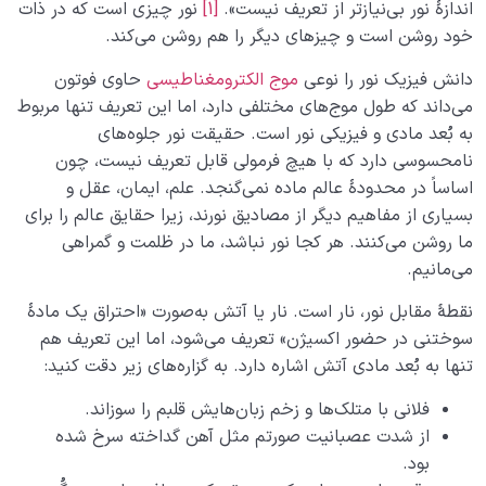
اندازۀ نور بی‌نیازتر از تعریف نیست».
[1]
نور چیزی است که در ذات
خود روشن است و چیزهای دیگر را هم روشن می‌کند.
چه رابطه‌ای بین میزان سلامت جنین و بهره‌مندی از دنیا
وجود دارد؟
دانش فیزیک نور را نوعی
موج الکترومغناطیسی
حاوی فوتون
می‌داند که طول موج‌های مختلفی دارد، اما این تعریف تنها مربوط
سنّت‌های الهی
0/20
به بُعد مادی و فیزیکی نور است. حقیقت نور جلوه‌های
نامحسوسی دارد که با هیچ فرمولی قابل تعریف نیست، چون
مرگ یا تولد؟
0/13
اساساً در محدودۀ عالم ماده نمی‌گنجد. علم، ایمان، عقل و
بسیاری از مفاهیم دیگر از مصادیق نورند، زیرا حقایق عالم را برای
دنیا؛ باشگاه انسان‌سازی
0/8
ما روشن می‌کنند. هر کجا نور نباشد، ما در ظلمت و گمراهی
می‌مانیم.
چگونه انسان شویم؟
0/18
نقطۀ مقابل نور، نار است. نار یا آتش به‌صورت «احتراق یک مادۀ
سوختنی در حضور اکسیژن» تعریف می‌شود، اما این تعریف هم
تنها به بُعد مادی آتش اشاره دارد. به گزاره‌های زیر دقت کنید:
فلانی با متلک‌ها و زخم زبان‌هایش قلبم را سوزاند.
از شدت عصبانیت صورتم مثل آهن گداخته سرخ شده
بود.