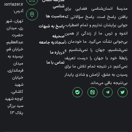
مدرسه انسان
@montazer.ir
شناسی
مدرسۀ انسان‌شناسی فضایی برای
آدرس:
مناسبت ها
یافتن پاسخ است. پاسخ سؤالاتی که
تهران، شهر
جوابی برایشان نداریم و تمام اضطراب،
پاسخ به شبهات
ری، میدان
اندوه و ترس ما از زندگی از همین
حضرت
صحیفه
بی‌جوابی نشأت می‌گیرد. ما خودمان را
عبدالعظیم،
سجادیه جامعه
خیابان قم،
نمی‌شناسیم، جهان را نمی‌شناسیم و
درباره ما
نرسیده به
رابطۀ خود با جهان را درست تعریف
تماس با ما
میدان
نمی‌کنیم؛ در نتیجه تمام تلاش ما برای
فرمانداری،
رسیدن به عشق، آرامش و شادی پایدار
خیابان
بی‌نتیجه باقی می‌ماند.
شهید
کاشانی،
کوچه شهید
سید برزگر،
پلاک 13