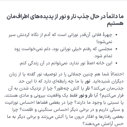
هدف خلقت و جایگاه انسان
0/7
نقش الگو در حیات انسان
0/18
ما دائماً در حال جذب نار و نور از پدیده‌های اطراف‌مان
هستیم
نسبت دنیا به آخرت
0/24
چهرۀ فلانی آن‌قدر نورانی است که آدم از نگاه کردنش سیر
نمی‌شود!
آیا تکنولوژی‌ های پیشرفته می‌ توانند جاودانگی انسان را
مجلسی که رفتم خیلی نورانی بود، دلم نمی‌خواست زود
تحقق بخشند؟!
تمام شود.
قانون نسبت؛ راهی برای فهم ویژگی‌های جهان آخرت
این خانه اصلاً نور ندارد، نمی‌توانم در آن زندگی کنم.
آشنایی با مفهوم نار و نور در کمالات و ارتباط آن با ساختار
احتمالاً شما هم چنین جملاتی را در توصیف نور گفته یا از زبان
نفس ما
دیگران شنیده‌اید.
نور
با ما چه رابطه‌ای دارد که تا این حد
جذب‌مان می‌کند؟
نار
یا آتش چه‌طور؟ چرا از نزدیک شدن به آن
ضرورت کسب نور در رحم مادر؛ عامل تعیین کننده در
فرار می‌کنیم؟ آیا
نار و نور
فقط یک واقعیت بیرونی و مادی هستند،
سعادت جنین
یا نسبتی با وجود ما دارند؟ چرا در بعضی فضاها احساس نورانیت
و سبکی داریم و در برخی دیگر احساس سنگینی و ظلمت؟ چرا
اصالت دنیا نسبت به رحم؛ اصلی که جنین نمی‌تواند از آن
غافل شود
بعضی رفتارها و افکار درون ما را آتش می‌زنند و برخی دیگر به ما
حس آرامش می‌دهند؟