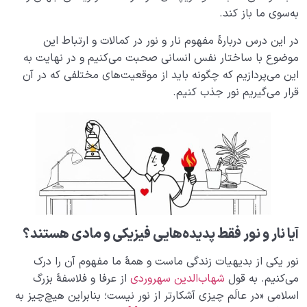
می‌ گذارد؟
به‌سوی ما باز کند.
میزان ادراک عالم آخرت برای ما، متناسب با درک دنیا توسط
در این درس دربارۀ مفهوم نار و نور در کمالات و ارتباط این
جنین است
موضوع با ساختار نفس انسانی صحبت می‌کنیم و در نهایت به
شناخت و آگاهی؛ بال‌هایی برای پرواز در آسمان انسانیت
این می‌پردازیم که چگونه باید از موقعیت‌های مختلفی که در آن
قرار می‌گیریم نور جذب کنیم.
نقش و جایگاه تدبیر در رحم مادر و عالم دنیا کجاست؟
مفهوم قوه و فعل چیست و چرا آخرت به اندازه دنیا قدرت
سازندگی ندارد؟
اثرات غفلت در دوران جنینی و آثار غفلت در دنیا
چگونه می‌توانیم از فرصت عمر در رحم دنیا حداکثر استفاده
را ببریم؟
آیا نار و نور فقط پدیده‌هایی فیزیکی و مادی هستند؟
فلسفهٔ درک درد و رسیدن به سلامت در دنیا و آخرت
نور یکی از بدیهیات زندگی ماست و همۀ ما مفهوم آن را درک
سقط شدن مفهومی گسترده که در زندگی ما جریان دارد
می‌کنیم. به‌ قول
شهاب‌الدین سهروردی
از عرفا و فلاسفۀ بزرگ
اسلامی ‌«در عالَم چیزی آشکارتر از نور نیست؛ بنابراین هیچ‌چیز به
میزان یعنی چه و میزان سنجش اعمال در قیامت چیست؟