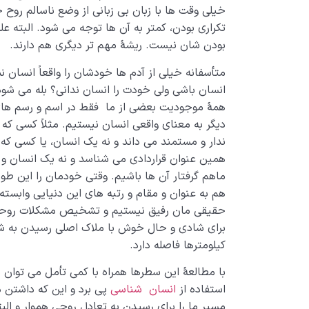
خیلی وقت ها با زبان بی زبانی از وضع ناسالم روح 
تکراری بودن، کمتر به آن ها توجه می شود. البته ع
بودن شان نیست. ریشۀ مهم تر دیگری هم دارند.
متأسفانه خیلی از آدم ها خودشان را واقعاً انسان
انسان باشی ولی خودت را انسان ندانی؟ بله می ش
همۀ موجودیت بعضی از ما فقط در اسم و رسم های 
دیگر به معنای واقعی انسان نیستیم. مثلاً کسی که
ندار و مستمند می داند و نه یک انسان، یا کسی 
همین عنوان قراردادی می شناسد و نه یک انسان و 
ماهم گرفتار آن ها باشیم. وقتی خودمان را این ط
هم به عنوان و مقام و رتبه های این دنیایی وابست
حقیقی مان رفیق نیستیم و تشخیص مشکلات روحی
برای شادی و حال خوش با ملاک اصلی رسیدن به ش
کیلومترها فاصله دارد.
با مطالعۀ این سطرها همراه با کمی تأمل می توا
استفاده از
انسان شناسی
پی برد و این که داشتن د
مسیر ما را برای رسیدن به تعادل روحی هموار و الب