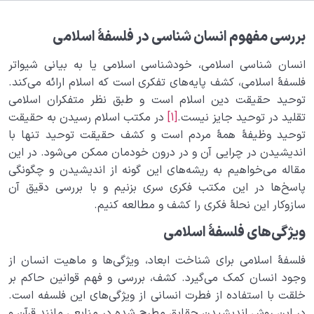
می‌گیرد؟
بررسی مفهوم انسان شناسی در فلسفۀ اسلامی
انسان شناسی عرفانی | نگاهی به انسان بر پایۀ کشف و
شهود
انسان شناسی اسلامی، خودشناسی اسلامی یا به بیانی شیواتر
فلسفۀ اسلامی، کشف پایه‌های تفکری است که اسلام ارائه می‌کند.
انسان شناسی غربی | چالش های پیش رو در موضوع
توحید حقیقت دین اسلام است و طبق نظر متفکران اسلامی
انسان شناسی از دیدگاه غرب
تقلید در توحید جایز نیست.
[1]
در مکتب اسلام رسیدن به حقیقت
تفاوت انسان شناسی اسلامی با سایر روش های انسان
توحید وظیفۀ همۀ مردم است و کشف حقیقت توحید تنها با
شناسی
اندیشیدن در چرایی آن و در درون خودمان ممکن می‌شود. در این
مقاله می‌خواهیم به ریشه‌های این گونه از اندیشیدن و چگونگی
مقایسۀ روش های انسان شناسی، بهترین راه انسان شناسی
پاسخ‌ها در این مکتب فکری سری بزنیم و با بررسی دقیق آن
برای رسیدن به آرامش چیست؟
سازوکار این نحلۀ فکری را کشف و مطالعه کنیم.
انسان‌شناسی مدرن و پست مدرن؛ نگرش‌ها و آسیب‌های
ویژگی‌های فلسفۀ اسلامی
انسان‌شناسی مدرن
فلسفۀ اسلامی برای شناخت ابعاد، ویژگی‌ها و ماهیت انسان از
انسان مدرن و پست مدرن؛ تعاریف متفاوت از انسان
وجود انسان کمک می‌گیرد. کشف، بررسی و فهم قوانین حاکم بر
راه‌های خودشناسی ما را در مسیر شناخت خود حقیقی مان
خلقت با استفاده از فطرت انسانی از ویژگی‌های این فلسفه است.
قرار می‌دهند
در این روش اندیشیدن حقایق مطرح شده در منابعی مانند قرآن و