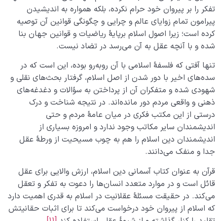
تفکر را بر پیروان خود حرام نکرده، بلکه همواره به اندیشیدن
پیرامون تمام زوایای عالم و چرایی و چگونگی قوانین آن توصیه
کرده است؛ زیرا اصول اسلام برپایۀ ریاضیات و قوانین جهان بنا
شده و با آنچه عقل به آن می‌رسد در تضاد نیست.
تنها آفتی که فلسفۀ اسلامی با آن روبه‌رو بوده، این است که در
سد‌ه‌های اخیر با دور شدن از اصل اسلام، گرفتار بحث‌های نقلی و
شهودی شده و متفکران آن از پرداختن به سؤالات و دغدغه‌های
ذهنی و واقعی مردم دور مانده‌اند. در نتیجه شناخت و درک
درستی از این مکتب فکری در میان عامۀ مردم و حتی
اندیشمندان سایر مکاتب وجود ندارد و امروزه بسیاری از
اندیشمندان دین اسلام را هم به چوب مسیحیت از ورطۀ عقل
جدا و منفک می‌دانند.
قرآن به عنوان کتاب آسمانی دین اسلام، ارزش والایی برای عقل
قائل است و در موارد متعدد انسان‌ها را دعوت به تفکر و تعقل
می‌کند. در حقیقت مسئلۀ عقلانیت در اسلام به قدری اهمیت دارد
که اسلام از پیروان خود درخواست می‌کند تا برای اثبات حقانیتش
تقلید را کنار گذاشته و از شیوۀ عقلی استفاده کند.
[11]