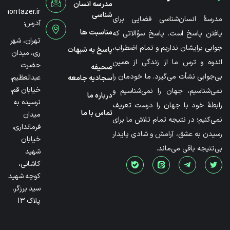
مدرسه انسان
@montazer.ir
شناسی
مدرسۀ انسان‌شناسی فضایی برای
آدرس:
مناسبت ها
یافتن پاسخ است. پاسخ سؤالاتی که
تهران، شهر
جوابی برایشان نداریم و تمام اضطراب،
پاسخ به شبهات
ری، میدان
اندوه و ترس ما از زندگی از همین
حضرت
صحیفه
بی‌جوابی نشأت می‌گیرد. ما خودمان را
عبدالعظیم،
سجادیه جامعه
خیابان قم،
نمی‌شناسیم، جهان را نمی‌شناسیم و
درباره ما
نرسیده به
رابطۀ خود با جهان را درست تعریف
تماس با ما
میدان
نمی‌کنیم؛ در نتیجه تمام تلاش ما برای
فرمانداری،
رسیدن به عشق، آرامش و شادی پایدار
خیابان
بی‌نتیجه باقی می‌ماند.
شهید
کاشانی،
کوچه شهید
سید برزگر،
پلاک 13