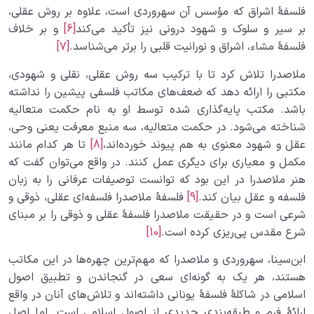
فلسفۀ اشراق که مؤسس آن سهروردی است، علاوه بر روش عقلی،
بر سیر و سلوک‌ و شهود درونی نیز تأکید می‌کند
[6]
و بر خلاف
فلسفۀ مشاء، اشراق و نورانیت قلبی را برتر می‌شناسد.
[7]
ملاصدرا تلاش کرد تا با ترکیب سه روش عقلی، نقلی و شهودی،
مکتبی را ارائه دهد که ضعف‌های مکاتب فلسفی پیشین را نداشته
باشد. مکتب پایه‌گذاری شده توسط او به نام حکمت متعالیه
شناخته می‌شود. در حکمت متعالیه، سه منبع معرفت یعنی وحی،
عقل و شهود معنوی به هم پیوند خورده‌اند،
[8]
تا هر کدام مانند
مکمل و معیاری برای دیگری عمل کنند. در واقع می‌توان گفت که
هنر ملاصدرا در این بود که توانست توصیفات عرفانی را به زبان
فلسفه و عقل بیان کند.
[9]
فلسفۀ ملاصدرا فلسفه‌ای‌ عقلی‌، ذوقی‌ و
شرعی‌ است‌ و در حقیقت‌ ملاصدرا فلسفۀ‌ عقلی‌ و ذوقی‌ را بر مبنای‌
شرع‌ مقدس‌ پی‌ریزی‌ کرده‌ است‌.
[10]
ابن‌سینا، سهروردی و ملاصدرا که مهم‌ترین چهره‌ها در این مکاتب
هستند، هر یک به گونه‌ای سعی در گنجاندن و تطبیق اصول
اسلامی در شاکلۀ فلسفۀ یونانی داشته‌اند و تلاش‌های آنان در واقع
ارائۀ فرم و طبقه‌بندی جدیدی از اصول اسلامی است. اما اصل