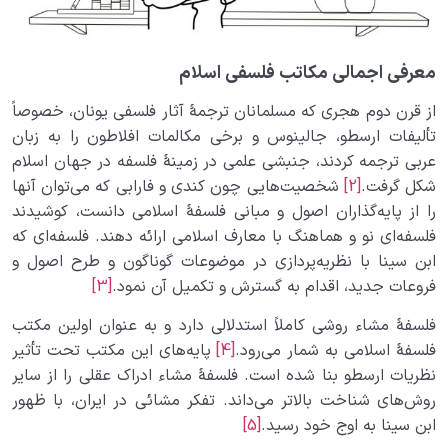
دنیا؛ باشگاه انسان‌سازی
0/8
چگونه انسان شویم؟
0/18
معرفی اجمالی مکاتب فلسفی اسلام
از قرن دوم هجری که مسلمانان ترجمۀ آثار فلسفی یونان، خصوصاً
تألیفات ارسطو، جالینوس و برخی مکالمات افلاطون را به زبان
عربی ترجمه کردند، جنبشی علمی در زمینۀ فلسفه در جهان اسلام
شکل گرفت.
[2]
شخصیت­‌هایی چون کندی و فارابی که می‌توان آنها
را از پایه‌گذاران اصول و مبانی فلسفۀ اسلامی دانست، کوشیدند
فلسفه‌ای نو و هماهنگ با معارف اسلامی ارائه دهند. فلسفه‌ای که
ابن سینا با نظریه‌پردازی در موضوعات گوناگون و طرح اصول و
فروعات جدید، اقدام به گسترش و تکمیل آن نمود.
[3]
فلسفۀ مشاء روشی کاملاً استدلالی دارد و به عنوان اولین مکتب
فلسفۀ اسلامی به شمار می‌رود.
[4]
پایه‌های این مکتب تحت تأثیر
نظریات ارسطو بنا شده است. فلسفۀ مشاء ادراک عقلی را از سایر
روش‌های شناخت بالاتر می‌داند. تفکر مشائی در ایران، با ظهور
ابن سینا به اوج خود رسید.
[5]