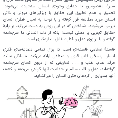
سیرۀ معصومین با حقایق وجودی انسان سنجیده می‌شوند.
کودک عزیز روان
0/6
تطبیق یا عدم تطبیق این حقایق با ویژگی‌های درونی و ذاتی
انسان مورد مطالعه قرار گرفته و با توجه به امیال فطری انسان
انسان و میل بی‌نهایت
0/12
بررسی می‌شوند. شناختی که در این روش به دست می‌آید، بر پایۀ
حقایق تجربی یا ذهنی نیست؛ بلکه از ذات انسانی ما سرچشمه
انسان چه چیزی نیست؟
0/24
گرفته و با ترازوی عقل و فطرت قابل اندازه‌گیری است.
نظام محبتی انسان
فلسفۀ اسلامی فلسفه‌ای است که برای تمامی دغدغه‌های فکری
0/20
انسان پاسخی قابل قبول و منطقی ارائه می‌کند. مسائلی مانند
هدف خلقت و جایگاه انسان
0/7
مرگ، عدم، طلب و … . تعاریفی که از درون انسان سرچشمه
گرفته‌اند، عقل و قلب سالم بر حقانیت آنها گواهی می‌دهد و کشف
نقش الگو در حیات انسان
0/18
آنها بسیاری از گره‌های فکری انسان را می‌گشاید.
نسبت دنیا به آخرت
0/24
سنّت‌های الهی
0/20
مرگ یا تولد؟
0/13