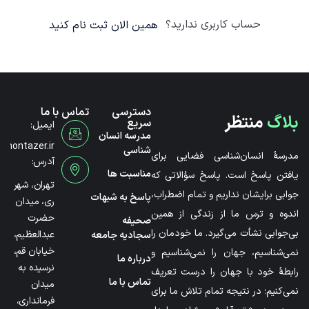
حساب کاربری ندارید؟
همین الان ثبت نام کنید
دسترسی
تماس با ما
بلاگ
منتظر
سریع
ایمیل:
مدرسه انسان
@montazer.ir
شناسی
مدرسۀ انسان‌شناسی فضایی برای
آدرس:
مناسبت ها
یافتن پاسخ است. پاسخ سؤالاتی که
تهران، شهر
جوابی برایشان نداریم و تمام اضطراب،
پاسخ به شبهات
ری، میدان
اندوه و ترس ما از زندگی از همین
حضرت
صحیفه
بی‌جوابی نشأت می‌گیرد. ما خودمان را
عبدالعظیم،
سجادیه جامعه
خیابان قم،
نمی‌شناسیم، جهان را نمی‌شناسیم و
درباره ما
نرسیده به
رابطۀ خود با جهان را درست تعریف
تماس با ما
میدان
نمی‌کنیم؛ در نتیجه تمام تلاش ما برای
فرمانداری،