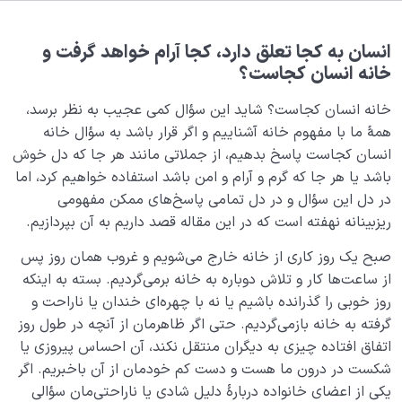
هدف خلقت و جایگاه انسان
0/7
انسان
به
کجا
تعلق
دارد،
کجا
آرام
خواهد
گرفت
و
هدف از آفرینش جهان چیست؛ ما در این جهان چه
خانه
انسان
کجاست؟
جایگاهی داریم؟
خانه انسان کجاست؟ شاید این سؤال کمی عجیب به نظر برسد،
چرا به دنیا آمدم؟ | هدف خدا از خلقت انسان چه بوده؟
همۀ ما با مفهوم خانه آشناییم و اگر قرار باشد به سؤال خانه
مراحل زندگی انسان| آغاز و پایانی که بدون شناخت آن‌ها
انسان کجاست پاسخ بدهیم، از جملاتی مانند هر جا که دل خوش
موفق نمی‌شویم
باشد یا هر جا که گرم و آرام و امن باشد استفاده خواهیم کرد، اما
در دل این سؤال و در دل تمامی پاسخ‌های ممکن مفهومی
چرخه زندگی انسان و مراحل آن؛ قبل از تولد تا بعد از مرگ
ریزبینانه نهفته است که در این مقاله قصد داریم به آن بپردازیم.
خانه انسان کجاست، ما از کجا آمده‌ایم و به کجا خواهیم
صبح یک روز کاری از خانه خارج می‌شویم و غروب همان روز پس
رفت؟
از ساعت‌ها کار و تلاش دوباره به خانه برمی‌گردیم. بسته به اینکه
ما قبل از تولد کجا بوده ایم و چگونه به وجود آمده ایم؟
روز خوبی را گذرانده باشیم یا نه با چهره‌ای خندان یا ناراحت و
گرفته به خانه بازمی‌گردیم. حتی اگر ظاهرمان از آنچه در طول روز
بررسی مفهوم قوس نزول و قوس صعود یا مراحل زندگی
اتفاق افتاده چیزی به دیگران منتقل نکند، آن احساس پیروزی یا
انسان در جهان هستی
شکست در درون ما هست و دست کم خودمان از آن باخبریم. اگر
یکی از اعضای خانواده دربارۀ دلیل شادی یا ناراحتی‌مان سؤالی