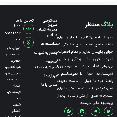
دسترسی
تماس با ما
بلاگ
منتظر
سریع
ایمیل:
مدرسه انسان
@montazer.ir
شناسی
مدرسۀ انسان‌شناسی فضایی برای
آدرس:
مناسبت ها
یافتن پاسخ است. پاسخ سؤالاتی که
تهران، شهر
جوابی برایشان نداریم و تمام اضطراب،
پاسخ به شبهات
ری، میدان
اندوه و ترس ما از زندگی از همین
حضرت
صحیفه
بی‌جوابی نشأت می‌گیرد. ما خودمان را
عبدالعظیم،
سجادیه جامعه
خیابان قم،
نمی‌شناسیم، جهان را نمی‌شناسیم و
درباره ما
نرسیده به
رابطۀ خود با جهان را درست تعریف
تماس با ما
میدان
نمی‌کنیم؛ در نتیجه تمام تلاش ما برای
فرمانداری،
رسیدن به عشق، آرامش و شادی پایدار
خیابان
بی‌نتیجه باقی می‌ماند.
شهید
کاشانی،