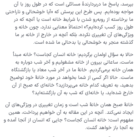
نقش الگو در حیات انسان
0/18
بپرسد، پاسخ ما دربردارندۀ مسائلی است که در طول روز با آن
مواجه بوده‌ایم. پس طرح این پرسش که «آیا خوشحالی و ناراحتی
نسبت دنیا به آخرت
0/24
ما برخاسته از روبه‌رو شدن با شرایط خانه است یا آنچه که در
طول روز کسب کرده‌ایم؟» احتمالاً معنایی ندارد، چون خانه و
سنّت‌های الهی
0/20
ویژگی‌های آن تغییری نکرده، بلکه آنچه در خارج از خانه بر ما
گذشته منجر به خوشحالی یا بدحالی ما شده است.
مرگ یا تولد؟
0/13
حالا به سؤال اولمان برگردیم؛ خانه انسان کجاست؟ خانه مبدأ
دنیا؛ باشگاه انسان‌سازی
0/8
ماست، ساعاتی بیرون از خانه مشغولیم و آخر شب دوباره به
همان خانه برمی‌گردیم. خانۀ ما در آخر شب معاد یا بازگشتگاه
چگونه انسان شویم؟
0/18
ماست. حالا اگر کسی از شما بخواهد در مورد خانۀ خود توضیح
بدهید، به تعریف کدام خانه می‌پردازید؟ خانه‌ای که صبح از آن
خارج شده‌اید، یا خانه‌ای که شب به آن بازگشته‌اید؟
خانۀ صبح همان خانۀ شب است و زمان تغییری در ویژگی‌های آن
ایجاد نمی‌کند. آنچه در این مقاله به آن خواهیم پرداخت، همین
مفهوم است؛ خانه انسان کجاست؟ جایی که انسان از آنجا آمده و
به آنجا باز خواهد گشت.