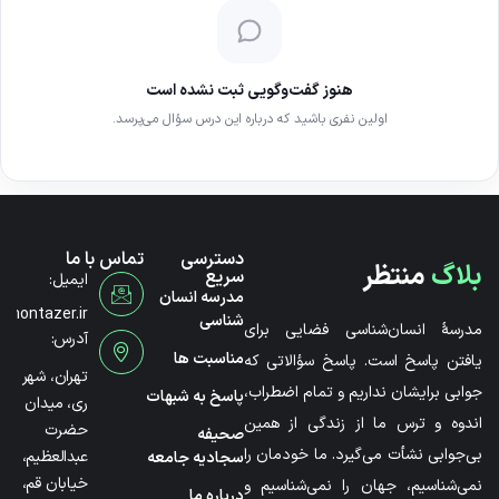
هنوز گفت‌وگویی ثبت نشده است
اولین نفری باشید که درباره این درس سؤال می‌پرسد.
دسترسی
تماس با ما
بلاگ
منتظر
سریع
ایمیل:
مدرسه انسان
@montazer.ir
شناسی
مدرسۀ انسان‌شناسی فضایی برای
آدرس:
مناسبت ها
یافتن پاسخ است. پاسخ سؤالاتی که
تهران، شهر
جوابی برایشان نداریم و تمام اضطراب،
پاسخ به شبهات
ری، میدان
اندوه و ترس ما از زندگی از همین
حضرت
صحیفه
بی‌جوابی نشأت می‌گیرد. ما خودمان را
عبدالعظیم،
سجادیه جامعه
خیابان قم،
نمی‌شناسیم، جهان را نمی‌شناسیم و
درباره ما