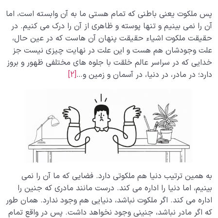
قابلیت سازندگی رحم چیست؟ آیا این خاصیت دائمی و
همیشگی است؟
پس ملکوت یعنی باطنی که تمام هستی ما به آن وابسته است، اما
آن را نمی بینیم و تنها پوسته و ظاهری از آن را درک می کنیم. در
قدرت رحمی دنیا؛ قابلیتی که نمی‌شود آن را نادیده گرفت
حقیقت ملکوت اشیاء حقیقت پنهان آن هاست که در عین حال،
علت وجودشان هم هست و این علت در نهایت چیزی نیست جز
دیدن ملکوت اشیاء یعنی چه و چرا اکثر ما این ملکوت را نمی
خدایی که در سراسر عالم خلقت با جلوه های مختلفی ظهور و بروز
بینیم؟
دارد؛ در مادر، در دنیا، در آسمان و زمین و…
[2]
مخفی بودن ملکوت، گامی در مسیر درک چیستی ملکوت
نسبت‌ مکانی چیست؟ موقعیت دنیا نسبت به آخرت چگونه
تعریف می‌شود؟
نسبت وجودی چیست؟ اگر دنیایی نباشد، برای رحم مادر
وجودی قائلیم؟
وسعت آخرت در برابر دنیا از چه قاعده‌ای پیروی می‌کند؟
به همین ترتیب دنیا هم ملکوتی دارد. فضایی که ما آن را نمی
رابطه دنیا با آخرت، رابطه‌ای ناشناخته که قدر آن را نمی‌دانیم
بینیم، اما دنیا را اداره می کند. درست مانند مادری که جنین را
اداره می کند. اگر ملکوت نباشد، دنیایی هم وجود ندارد. همان طور
درک عظمت آخرت؛ چگونه بزرگی آخرت بر رفتار ما در دنیا اثر
که اگر مادر نباشد، جنینی وجود نخواهد داشت. پس در واقع تمام