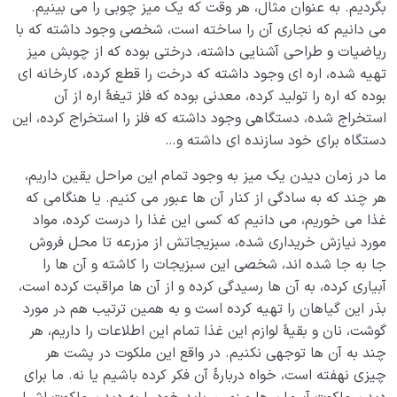
بگردیم. به عنوان مثال، هر وقت که یک میز چوبی را می بینیم.
می دانیم که نجاری آن را ساخته است، شخصی وجود داشته که با
چه رابطه‌ای بین میزان سلامت جنین و بهره‌مندی از دنیا
ریاضیات و طراحی آشنایی داشته، درختی بوده که از چوبش میز
وجود دارد؟
تهیه شده، اره ای وجود داشته که درخت را قطع کرده، کارخانه ای
بوده که اره را تولید کرده، معدنی بوده که فلز تیغۀ اره از آن
سنّت‌های الهی
0/20
استخراج شده، دستگاهی وجود داشته که فلز را استخراج کرده، این
دستگاه برای خود سازنده ای داشته و…
مرگ یا تولد؟
0/13
ما در زمان دیدن یک میز به وجود تمام این مراحل یقین داریم،
دنیا؛ باشگاه انسان‌سازی
0/8
هر چند که به سادگی از کنار آن ها عبور می کنیم. یا هنگامی که
غذا می خوریم، می دانیم که کسی این غذا را درست کرده، مواد
چگونه انسان شویم؟
0/18
مورد نیازش خریداری شده، سبزیجاتش از مزرعه تا محل فروش
جا به جا شده اند، شخصی این سبزیجات را کاشته و آن ها را
آبیاری کرده، به آن ها رسیدگی کرده و از آن ها مراقبت کرده است،
بذر این گیاهان را تهیه کرده است و به همین ترتیب هم در مورد
گوشت، نان و بقیۀ لوازم این غذا تمام این اطلاعات را داریم، هر
چند به آن ها توجهی نکنیم. در واقع این ملکوت در پشت هر
چیزی نهفته است، خواه دربارۀ آن فکر کرده باشیم یا نه. ما برای