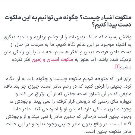
هدف خلقت و جایگاه انسان
0/7
نقش الگو در حیات انسان
0/18
ملکوت اشیاء چیست؟ چگونه می توانیم به این ملکوت
دست پیدا کنیم؟
نسبت دنیا به آخرت
0/24
وقتش رسیده که عینک بدیهیات را از چشم برداریم و با دید دیگری
به اشیاء موجود در این عالم نگاه کنیم. ما به سرعت در حال از
آیا تکنولوژی‌ های پیشرفته می‌ توانند جاودانگی انسان را
دست دادن فرصت دیدن و تفکر هستیم. چه بسا پایان زندگی مان
تحقق بخشند؟!
نزدیک شده باشد، اما هنوز به
ملکوت آسمان و زمین
فکر نکرده
قانون نسبت؛ راهی برای فهم ویژگی‌های جهان آخرت
باشیم
[1]
.
آشنایی با مفهوم نار و نور در کمالات و ارتباط آن با ساختار
برای این که متوجه شویم ملکوت چیست و چگونه باید به آن نگاه
نفس ما
کرد، جنینی را فرض کنید که در رحم مادر است. چیزی جز بند ناف،
مایعی که در آن شناور است، جفتی که از آن ارتزاق می کند و
ضرورت کسب نور در رحم مادر؛ عامل تعیین کننده در
دیواره ­های رحمی که درونش قرار گرفته را نمی بیند. وجودش به
سعادت جنین
وجود مادری بستگی دارد که بدن او را اداره می کند. مادر علت
وجود جنین است درحالی که جنین مادر را نمی بیند و از وجودش
اصالت دنیا نسبت به رحم؛ اصلی که جنین نمی‌تواند از آن
غافل شود
آگاه نیست. در واقع بدون مادر جنینی وجود ندارد و در این حالت
مادر ملکوت جنین است.