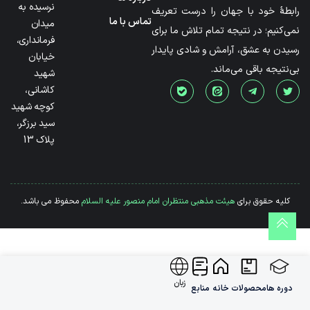
نرسیده به
رابطۀ خود با جهان را درست تعریف
تماس با ما
میدان
نمی‌کنیم؛ در نتیجه تمام تلاش ما برای
فرمانداری،
رسیدن به عشق، آرامش و شادی پایدار
خیابان
بی‌نتیجه باقی می‌ماند.
شهید
کاشانی،
کوچه شهید
سید برزگر،
پلاک 13
کلیه حقوق برای
هیئت مذهبی منتظران امام منصور علیه السلام
محفوظ می باشد.
زبان
دوره ها
محصولات
خانه
منابع