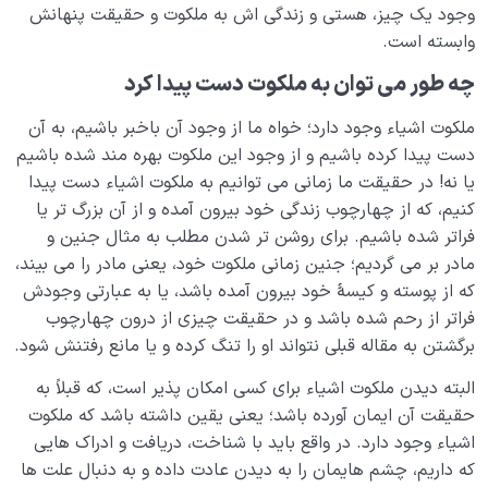
می‌ گذارد؟
وجود یک چیز، هستی و زندگی اش به ملکوت و حقیقت پنهانش
وابسته است.
میزان ادراک عالم آخرت برای ما، متناسب با درک دنیا توسط
جنین است
چه طور می توان به ملکوت دست پیدا کرد
شناخت و آگاهی؛ بال‌هایی برای پرواز در آسمان انسانیت
ملکوت اشیاء وجود دارد؛ خواه ما از وجود آن باخبر باشیم، به آن
دست پیدا کرده باشیم و از وجود این ملکوت بهره مند شده باشیم
نقش و جایگاه تدبیر در رحم مادر و عالم دنیا کجاست؟
یا نه! در حقیقت ما زمانی می توانیم به ملکوت اشیاء دست پیدا
مفهوم قوه و فعل چیست و چرا آخرت به اندازه دنیا قدرت
کنیم، که از چهارچوب زندگی خود بیرون آمده و از آن بزرگ تر یا
سازندگی ندارد؟
فراتر شده باشیم. برای روشن تر شدن مطلب به مثال جنین و
مادر بر می گردیم؛ جنین زمانی ملکوت خود، یعنی مادر را می بیند،
اثرات غفلت در دوران جنینی و آثار غفلت در دنیا
که از پوسته و کیسۀ خود بیرون آمده باشد، یا به عبارتی وجودش
فراتر از رحم شده باشد و در حقیقت چیزی از درون چهارچوب
چگونه می‌توانیم از فرصت عمر در رحم دنیا حداکثر استفاده
برگشتن به مقاله قبلی نتواند او را تنگ کرده و یا مانع رفتنش شود.
را ببریم؟
البته دیدن ملکوت اشیاء برای کسی امکان پذیر است، که قبلاً به
فلسفهٔ درک درد و رسیدن به سلامت در دنیا و آخرت
حقیقت آن ایمان آورده باشد؛ یعنی یقین داشته باشد که ملکوت
سقط شدن مفهومی گسترده که در زندگی ما جریان دارد
اشیاء وجود دارد. در واقع باید با شناخت، دریافت و ادراک هایی
که داریم، چشم هایمان را به دیدن عادت داده و به دنبال علت ها
میزان یعنی چه و میزان سنجش اعمال در قیامت چیست؟