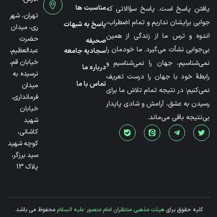
مناسبت ها
یافتن پاسخ است. پاسخ سؤالاتی که
تهران، شهر
جوابی برایشان نداریم و تمام اضطراب،
پاسخ به شبهات
ری، میدان
اندوه و ترس ما از زندگی از همین
حضرت
صحیفه
بی‌جوابی نشأت می‌گیرد. ما خودمان را
عبدالعظیم،
سجادیه جامعه
خیابان قم،
نمی‌شناسیم، جهان را نمی‌شناسیم و
درباره ما
نرسیده به
رابطۀ خود با جهان را درست تعریف
تماس با ما
میدان
نمی‌کنیم؛ در نتیجه تمام تلاش ما برای
فرمانداری،
رسیدن به عشق، آرامش و شادی پایدار
خیابان
بی‌نتیجه باقی می‌ماند.
شهید
کاشانی،
کوچه شهید
سید برزگر،
پلاک 13
کلیه حقوق برای
هیئت مذهبی منتظران امام منصور علیه السلام
محفوظ می باشد.