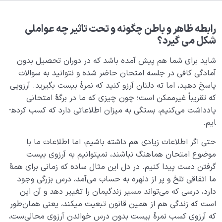
هدف خلقت و جایگاه انسان
0/7
نقش الگو در حیات انسان
0/18
رابطه ظاهر و باطن چگونه و تحت تاثیر چه عواملی
شکل می گیرد؟
نسبت دنیا به آخرت
0/24
شاید برای شما هم پیش آمده باشد که در دوران تحصیل بدون
سنّت‌های الهی
آمادگی کافی در جلسه امتحان حاضر شده و نتوانید به سوالات
0/20
پاسخ دهید، اما ته دلتان آرزو کنید که نمرۀ بیست بگیرید. آرزویی
که تقریباً غیرممکن است؛ چون چیزی که ما در برگۀ امتحانی
سنت‌های الهی، فرمول‌ها و قواعد ریاضی حاکم بر خلقت‌اند
یادداشت می‌کنیم، بستگی به میزان اطلاعاتی دارد که کسب کرده­
قانون قضا و قدر چیست و چگونه امور را به هم مربوط می
ایم.
کند؟
حتی اگر اطلاعات زیادی هم داشته باشیم، اما اطلاعات ما با
رابطه قضا و قدر چیست؟ این قانون در کجای زندگی من
موضوع امتحان هماهنگ نباشند، نمی­توانیم به آرزوی بیست
قرار دارد؟
گرفتن دست پیدا کنیم. در دل این مثال ساده که زمانی برای همۀ
ما اتفاقی تلخ و پر از دلهره به حساب می‌آمد، درس بزرگی وجود
تعریف عمل چیست و اعمال ما چه کارکردی در زندگی‌مان
دارد، درسی که می‌تواند مسیر زندگی­مان را تغییر دهد و آن این
دارند؟
است که زندگی هم از همین قانون تبعیت می­کند، یعنی همان‌طور
قانون عمل و عکس‌العمل چیست و چه نقشی در نظام
که آرزوی کسب نمرۀ بیست بدون درس خواندن آرزوی محالی‌ست،