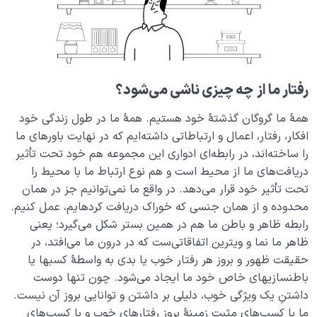
دلایل عقلی اثبات معاد چیست؟ آیا عالمی غیر از دنیا وجود
دارد؟
ویژگی‌های آخرت چیست؟ عالم پس از مرگ چه جور جایی
است؟
رفتار ما از
چه چیزی ناشی می‌شود
؟
مهم‌ترین ویژگی‌ها و شباهت‌های دنیا و آخرت چیست؟
همۀ ما گروگان گذشتۀ خود هستیم. همۀ ما در طول زندگی خود
تفاوت‌های دنیا و آخرت چیست و هرکدام چه برتری‌هایی
افکار، رفتار، اعمال و ارتباطاتی داشته‌ایم که در نهایت باورهای ما
نسبت به هم دارند؟
را ساخته‌اند، در رابطه‌ای ادواری این مجموعه هم خود تحت تأثیر
اعتقاد یا عدم اعتقاد به آخرت چه تاثیری بر سبک زندگی ما
دریافت‌های ما از محیط است و هم نوع ارتباط ما با محیط را
دارد؟
تحت تأثیر خود قرار می‌دهد. در واقع ما نمی‌توانیم جز در همان
محدوده­ و از همان جنسی که خوراک دریافت کرده­ایم، عمل کنیم.
چگونه تحمل سختی‌ ها را آسان و لذت‌ بخش کنیم؟
رابطه ظاهر و باطن ما هم در همین بستر شکل می‌گیرد؛ یعنی
ظاهر ما نما و ویترین اتفاقاتی‌ست که در درون ما می‌افتد، در
احساس غم در اثر چه عواملی به‌ وجود می‌ آید و چگونه
حقیقت ظهور و بروز هر رفتار خوب یا بدی به واسطۀ کسب­ها یا
درمان می‌ شود؟
باطن­سازی­های خاص خود ما ایجاد می‌شود. چون تنها دوست
مشکلات دنیا برای چیست و کدام بخش از وجود ما را درگیر
داشتنِ یک ویژگی خوب، دلیلی بر داشتن و توانایی بروز آن نیست.
می کند؟
ما با کسب‌های مثبت زمینۀ بروز رفتارهای خوب و با کسب‌های