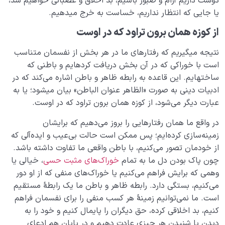
دوست داریم آرام و صبور باشیم، بد اخلاق و عصبانی خواهیم شد،
یا جایی که انتظار نداریم، خساست به خرج می­دهیم.
از کوزه همان برون تراود که در اوست
نتیجه می­گیریم که رفتارهای ما در هر بخش از نفسمان متناسب‌
است با خوراکی که در آن بخش دریافت کرده­ایم و باطنی که
ساخته­ایم. این قاعده به رابطه ظاهر و باطن اشاره می‌کند که در
ادبیات دینی به صورت «الظاهر عنوان الباطن» بیان می­شود؛ یا به
عبارت دیگر می‌شود، از کوزه همان برون تراود که در اوست.
در واقع ما همان رفتارهایی را بروز می‌دهیم که برایشان
زمینه‌سازی کرده‌ایم؛ پس ممکن است حالت بی‌عیب و ایده‌آلی که
از خودمان تصور می‌کنیم، با باطن واقعی ما تفاوت داشته باشد.
چون پاک بودن دل ما به تمام
خوراک‌های مثبت حسی
، خیالی یا
وهمی که برایش فراهم می‌کنیم یا خوراک‌های منفی که از او دور
می‌کنیم، بستگی دارد. رابطه ظاهر و باطن ما یک رابطۀ مستقیم
است. ما نمی‌توانیم زمینۀ هر کسب منفی را برای نفسمان فراهم
کنیم، بد اخلاقی کرده، حق دیگران را پایمال کنیم و خود را به
دیدن یا شنیدن هر چیزی عادت دهیم و در پایان هم ادعای