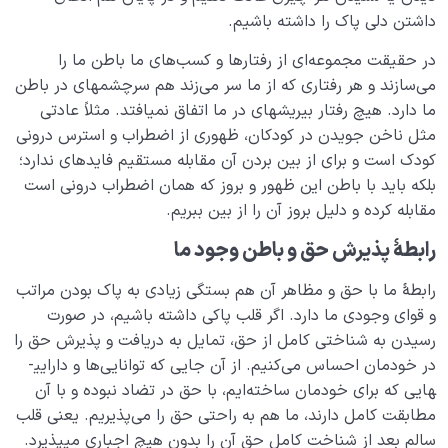
داشتن دلی پاک را داشته باشیم.
در حقیقت مجموعه‌ای از رفتارها و کسب‌های ما باطن ما را
می‌سازند و هر رفتاری که از ما سر می‌زند هم سرچشمه­ای در باطن
ما دارد. هیچ رفتار بی­ریشه­ای در ما اتفاق نمی­افتد. مثلاً عادتی
مثل ناخن جویدن در کودکان، ظهوری از اضطراب و استرس درونی
کودک است و برای از بین بردن آن مقابله مستقیم فایده­ای ندارد؛
بلکه باید با باطن این ظهور و بروز که همان اضطراب درونی است
مقابله کرده و دلیل بروز آن را از بین ببریم.
رابطۀ پذیرش حق و باطن وجود ما
رابطۀ ما با حق و مظاهر آن هم بستگی زیادی به پاک بودن مراتب
و قوای وجودی ما دارد. اگر قلب پاکی داشته باشیم، در صورت
رسیدن به شناختی کامل از حق، تمایل به دریافت و پذیرش حق را
در خودمان احساس می‌‌کنیم. از آن جایی که توانایی‌ها و دارایی­
هایی که برای خودمان ساخته‌ایم، با حق در تضاد نبوده و با آن
مطابقت کامل دارند، ما هم به راحتی حق را می‌پذیریم. یعنی قلب
سالم بعد از شناخت کامل حق آن را بدون هیچ اجباری می­پذیرد.