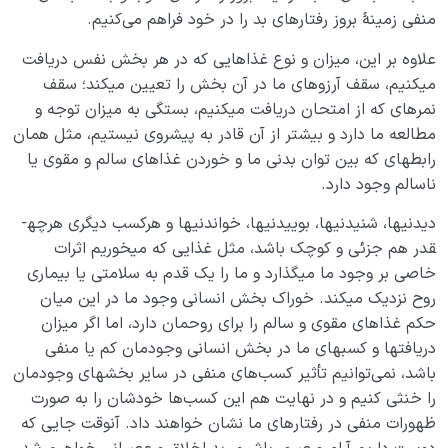
منفی زمینۀ بروز رفتارهای بد را در خود فراهم می‌کنیم.
مرگ یا تولد؟
0/13
علاوه بر این، میزان و نوع غذاهایی که در هر بخش نفس دریافت
دنیا؛ باشگاه انسان‌سازی
می­کنیم، سقف آرزوهای ما در آن بخش را تعیین می­کند؛ سقف
0/8
نمره­ای که از امتحان دریافت می­کنیم، بستگی به میزان توجه و
چگونه انسان شویم؟
0/18
مطالعه ما دارد و بیشتر از آن قادر به پیشروی نیستیم، مثل همان
رابطه­ای که بین توان بدنی ما و خوردن غذاهای سالم و مقوی یا
ناسالم وجود دارد.
دیدنی­ها، شنیدنی­ها، بوییدنی­ها، خواندنی­ها و هرکسب دیگری هرچه­
قدر هم جزئی و کوچک باشد، مثل غذایی که می­خوریم اثرات
خاصی بر وجود ما می­گذارد و ما را یک قدم به سلامتی یا بیماری
روح نزدیک می­کند. خوراک بخش انسانی وجود ما در این میان
حکم غذاهای مقوی و سالم را برای روحمان دارد، اما اگر میزان
دریافت­ها و کسب­های ما در بخش­ انسانی وجودمان­ کم یا منفی
باشد، نمی‌توانیم تأثیر کسب‌های منفی در سایر بخشهای وجود­مان
را خنثی کنیم و در نهایت هم این کسب‌ها خودشان را به صورت
ظهورات منفی در رفتارهای ما نشان خواهند داد. آن­وقت جایی که