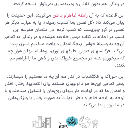
ریاضی خلقت دارد؟
در زندگی هم بدون تلاش و زمینه‌سازی نمی‌توان نتیجه گرفت.
دنیا مزرعه آخرت است | آخرت محصول عملکرد ما در
این قاعده که به آن
رابطه ظاهر و باطن
می‌گویند، این حقیقت را
دنیاست
بیان می‌کند که؛ «کل نفس بما کسبت رهینه»، یا به عبارت دیگر هر
نفسی در گرو چیزی­ست که کسب کرده. در امتحان مدرسه این
اعمال ما در رحم دنیا چه شباهتی با اعمال جنین در رحم
کسب در اطلاعات کتاب درسی خلاصه می­شود و در زندگی به تمامی
مادر دارد؟
آن‌چه به وسیلۀ حواس پنجگانه‌مان دریافت می­کنیم تسری پیدا
می‌کند، فرکانس­­های صوتی، طیف­های نوری، بوها، لمس­ها و هرآن‌چه
علت تفاوتهای فردی چیست و چرا شخصیت افراد باهم
متفاوت است؟
که می­خوریم همه در مجموع خوراک بدن و ذهن ما را فراهم می­
کنند.
رابطه عمل و اخلاق چیست و آیا اخلاق قابل تغییر است؟
این خوراک­ یا مُکتَسَبات در کنار هم آن‌چه ما هستیم را می­سازند.
رابطه ظاهر و باطن چگونه رابطه‌ای است، کسب‌های ما
یعنی تمامی این‌ها مواد اولیه­ای هستند برای انتخاب­ها، رفتار، افکار
چگونه باطنمان را میسازند؟
و اعمال ما که در نهایت دارایی­های روح‌مان را تشکیل می­دهند و با
توجه به رابطه ظاهر و باطن نهایتاً به صورت رفتار یا ویژگی‌هایی
نقش اندازه در زندگی ما و جهان خلقت چیست؟
در ما بروز پیدا می‌کنند.
انسان شناسی چگونه به ما در تشخیص مشکلات روحی
کمک می‌کند؟