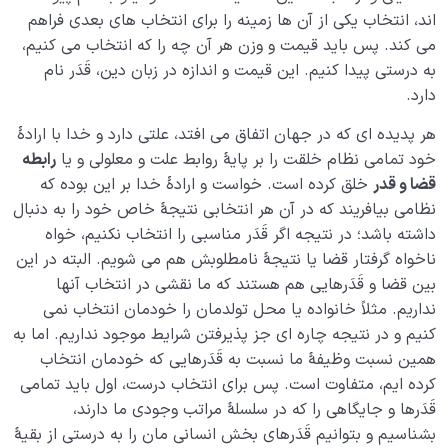
دلایل عقلی اثبات معاد چیست؟ آیا عالمی غیر از دنیا وجود
اند، انتخاب یکی از آن ها زمینه را برای انتخاب های بعدی فراهم
دارد؟
می کند. پس باید قیمت و وزن هر آن چه را که انتخاب می کنیم،
به درستی پیدا کنیم. این قیمت و اندازه در زبان دین، قَدَر نام
ویژگی‌های آخرت چیست؟ عالم پس از مرگ چه جور جایی
است؟
دارد.
مهم‌ترین ویژگی‌ها و شباهت‌های دنیا و آخرت چیست؟
هر پدیده ای که در جهان اتفاق می افتد، علتی دارد و خدا با ارادۀ
خود تمامی نظام خلقت را بر پایۀ روابط علت و معلولی و یا
رابطه
تفاوت‌های دنیا و آخرت چیست و هرکدام چه برتری‌هایی
قضا و قدر
خلق کرده است. خواست و ارادۀ خدا بر این بوده که
نسبت به هم دارند؟
نظامی بیافریند که در آن هر انتخابی نتیجۀ خاص خود را به دنبال
داشته باشد؛ در نتیجه اگر قَدَر مناسبی را انتخاب نکنیم، خواه
اعتقاد یا عدم اعتقاد به آخرت چه تاثیری بر سبک زندگی ما
ناخواه گرفتار قضا یا نتیجۀ نامطلوبش هم می شویم. البته در این
دارد؟
بین قضا و قَدَرهایی هم هستند که ما نقشی در انتخاب آنها
چگونه تحمل سختی‌ ها را آسان و لذت‌ بخش کنیم؟
نداریم. مثلاً خانواده یا محل تولدمان را خودمان انتخاب نمی
کنیم و در نتیجه چاره ای جز پذیرفتن شرایط موجود نداریم. اما به
احساس غم در اثر چه عواملی به‌ وجود می‌ آید و چگونه
همین نسبت وظیفۀ ما نسبت به قَدَرهایی که خودمان انتخاب
درمان می‌ شود؟
کرده ایم، متفاوت است. پس برای انتخاب درست، اول باید تمامی
قَدَرها و جایگاهی را که در سلسلۀ مراتب وجودی ما دارند،
مشکلات دنیا برای چیست و کدام بخش از وجود ما را درگیر
می کند؟
بشناسیم و بتوانیم قَدَرهای بخش انسانی مان را به درستی از بقیۀ