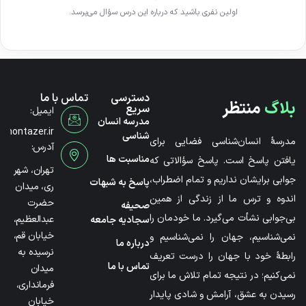
اولین نفری باشید که درباره این درس سؤال می‌پرسد.
دسترسی
تماس با ما
بلاگ
منتظر
سریع
ایمیل:
مدرسه انسان
@montazer.ir
شناسی
مدرسۀ انسان‌شناسی فضایی برای
آدرس:
مناسبت ها
یافتن پاسخ است. پاسخ سؤالاتی که
تهران، شهر
جوابی برایشان نداریم و تمام اضطراب،
پاسخ به شبهات
ری، میدان
اندوه و ترس ما از زندگی از همین
حضرت
صحیفه
بی‌جوابی نشأت می‌گیرد. ما خودمان را
عبدالعظیم،
سجادیه جامعه
خیابان قم،
نمی‌شناسیم، جهان را نمی‌شناسیم و
درباره ما
نرسیده به
رابطۀ خود با جهان را درست تعریف
تماس با ما
میدان
نمی‌کنیم؛ در نتیجه تمام تلاش ما برای
فرمانداری،
رسیدن به عشق، آرامش و شادی پایدار
خیابان