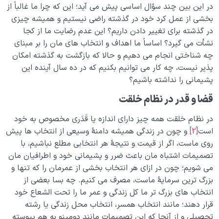
ریاضی خلقت دارد؟
در این بین چند سؤال اساسی پیش می آید؛ این که چرا ما غالباً از
بخشی از عمل کرد خود در گذشته راضی نیستیم و همیشه چیزی
دنیا مزرعه آخرت است | آخرت محصول عملکرد ما در
در گذشته برای تغییر دادن داریم؟ این عدم رضایت ما از کجا
دنیاست
نشأت می گیرد؟ اساساً ما اهداف و انتخاب های مان را بر مبنای
چه شناختی انجام می دهیم و حالا که بازگشت به گذشته امکان
اعمال ما در رحم دنیا چه شباهتی با اعمال جنین در رحم
مادر دارد؟
پذیر نیست، چه کار می توانیم بکنیم که در ده سال آینده این
پشیمانی را نداشته باشیم؟
علت تفاوتهای فردی چیست و چرا شخصیت افراد باهم
قضا و قدر در نظام خلقت
متفاوت است؟
رابطه عمل و اخلاق چیست و آیا اخلاق قابل تغییر است؟
در نظام خلقت همه چیز دارای اندازه یا قَدَری مخصوص به خود
است
[2]
و چون در زندگی همیشه دامنۀ وسیعی از انتخاب ها پیش
رابطه ظاهر و باطن چگونه رابطه‌ای است، کسب‌های ما
روی ماست، اگر از قیمت و نتیجۀ هر انتخابی مطلع نباشیم، با
چگونه باطنمان را میسازند؟
تصمیمات اشتباه مان باعث ضرر و پشیمانی خود و اطرافیان مان
می شویم؛ چون در ازای هر انتخاب بخشی از عمرمان را که تنها و
نقش اندازه در زندگی ما و جهان خلقت چیست؟
بزرگ ترین سرمایۀ ماست، مصرف می کنیم. چه بسا بعضی از
انسان شناسی چگونه به ما در تشخیص مشکلات روحی
انتخاب­ های بزرگ ­تر ما کل زندگی و عمر ما را تحت­ الشعاع خود
کمک می‌کند؟
قرار دهند؛ مانند انتخاب همسر، انتخاب محل زندگی یا رشته
تحصیلی و از آنجا که این تصمیمات مانند دومینو به هم پیوسته