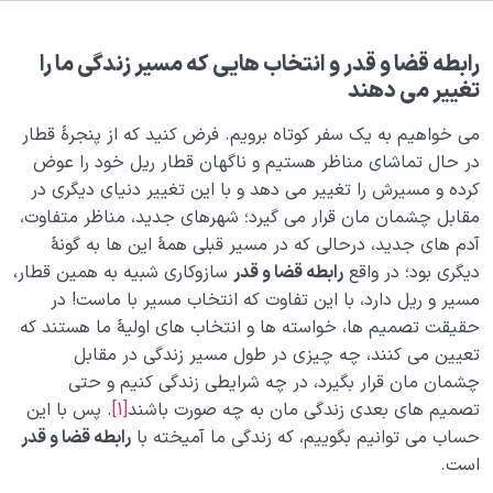
هدف خلقت و جایگاه انسان
0/7
نقش الگو در حیات انسان
0/18
رابطه قضا و قدر و انتخاب هایی که مسیر زندگی ما را
تغییر می‌ دهند
نسبت دنیا به آخرت
0/24
می خواهیم به یک سفر کوتاه برویم. فرض کنید که از پنجرۀ قطار
سنّت‌های الهی
در حال تماشای مناظر هستیم و ناگهان قطار ریل خود را عوض
0/20
کرده و مسیرش را تغییر می دهد و با این تغییر دنیای دیگری در
مقابل چشمان مان قرار می گیرد؛ شهرهای جدید، مناظر متفاوت،
سنت‌های الهی، فرمول‌ها و قواعد ریاضی حاکم بر خلقت‌اند
آدم های جدید، درحالی که در مسیر قبلی همۀ این ها به گونۀ
قانون قضا و قدر چیست و چگونه امور را به هم مربوط می
دیگری بود؛ در واقع
رابطه قضا و قدر
سازوکاری شبیه به همین قطار،
کند؟
مسیر و ریل دارد، با این تفاوت که انتخاب مسیر با ماست! در
حقیقت تصمیم ها، خواسته ها و انتخاب های اولیۀ ما هستند که
رابطه قضا و قدر چیست؟ این قانون در کجای زندگی من
تعیین می کنند، چه چیزی در طول مسیر زندگی در مقابل
قرار دارد؟
چشمان مان قرار بگیرد، در چه شرایطی زندگی کنیم و حتی
تعریف عمل چیست و اعمال ما چه کارکردی در زندگی‌مان
تصمیم های بعدی زندگی مان به چه صورت باشند
[1]
. پس با این
دارند؟
حساب می توانیم بگوییم، که زندگی ما آمیخته با
رابطه قضا و قدر
است.
قانون عمل و عکس‌العمل چیست و چه نقشی در نظام