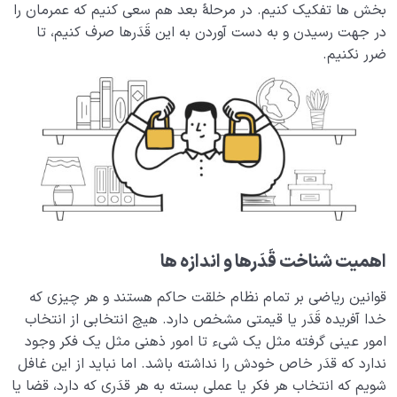
بخش ها تفکیک کنیم. در مرحلۀ بعد هم سعی کنیم که عمرمان را
مرگ یا تولد؟
در جهت رسیدن و به دست آوردن به این قَدَرها صرف کنیم، تا
0/13
ضرر نکنیم.
دنیا؛ باشگاه انسان‌سازی
0/8
چگونه انسان شویم؟
0/18
اهمیت شناخت قَدَرها و اندازه‌ ها
قوانین ریاضی بر تمام نظام خلقت حاکم هستند و هر چیزی که
خدا آفریده قَدَر یا قیمتی مشخص دارد. هیچ انتخابی از انتخاب
امور عینی گرفته مثل یک شیء تا امور ذهنی مثل یک فکر وجود
ندارد که قدَر خاص خودش را نداشته باشد. اما نباید از این غافل
شویم که انتخاب هر فکر یا عملی بسته به هر قدَری که دارد، قضا یا