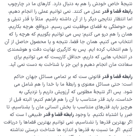
نتیجۀ خاص خودش را هم به دنبال دارد. کارهای ما در چارچوب
رابطه قضا و قدر
عمل می کنند. نمی توانیم عملی را انجام دهیم،
اما انتظار نتایجی دیگر را از آن داشته باشیم. مثلاً با قَدَر تنبلی و
بی حوصلگی به قضای موفقیت نمی رسیم. درواقع، هرچه بکاریم،
همان را هم درو می کنیم؛ پس می توانیم بگوییم که هرچه را که
انتخاب می کنیم، همان جا قضا، نتیجه و یا محصول حاصل از آن
را هم انتخاب کرده ایم. پس به کارگیری نهایت دقت و هوشمندی
در انتخاب هایی که داریم، حداقل کاریست که می توانیم برای
سعادت مان انجام دهیم و این جز با شناخت به دست نمی آید.
رابطه قضا و قدر
قانونی ست که بر تمامی مسائل جهان حاکم
است؛ حتی مسائل معنوی و رابطۀ ما با خدا را هم شامل می
شود. پس اگر نتیجۀ مطلوبی که آرزویش داریم را نزدیکی به
خداست، باید قدَر متناسب با آن را هم فراهم کنیم؛ البته قبل از
هرچیز باید قدَرهای متناسب با بخش انسانی مان را بشناسیم، تا
ضرر یا اشتباه نکنیم. با وجود
رابطه قضا و قدر
طبیعی ا ست که
اگر بهترین قدَرها را نشناسیم، نمی توانیم بهترین قضاها را دریافت
کنیم. اگر ما نسبت به قدَرها و اندازه ها شناخت درستی نداشته