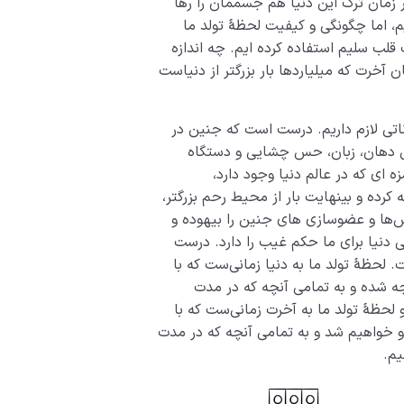
در زمان ترک این دنیا هم جسممان را رها
یم، اما چگونگی و کیفیت لحظۀ تولد ما
قلب سلیم استفاده کرده ­ایم. چه اندازه
آخرت که میلیاردها بار بزرگ­تر از دنیاست
تی لازم داریم. درست است که جنین در
دش دهان، زبان، حس چشایی و دستگاه
ه ­ای که در عالم دنیا وجود دارد،
 کرده و بی­نهایت بار از محیط رحم بزرگ­تر،
اش‌ها و عضوسازی­ های جنین را بیهوده و
ی دنیا برای ما حکم غیب را دارد. درست
 لحظۀ تولد ما به دنیا زمانی‌ست که با
ه شده و به تمامی آنچه که در مدت
 لحظۀ تولد ما به آخرت زمانی‌ست که با
رو خواهیم شد و به تمامی آنچه که در مدت
یم.