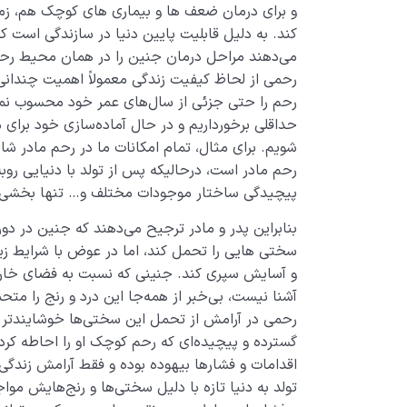
و برای درمان ضعف ­ها و بیماری­ های کوچک هم، زما
کند. به دلیل قابلیت پایین دنیا در سازندگی است
می‌دهند مراحل درمان جنین را در همان محیط رحم و
رحمی از لحاظ کیفیت زندگی معمولاً اهمیت چندانی ن
رحم را حتی جزئی از سال‌های عمر خود محسوب نمی‌کن
حداقلی برخورداریم و در حال آماده‌سازی خود برای
شویم. برای مثال، تمام امکانات ما در رحم مادر 
رحم مادر است، درحالیکه پس از تولد با دنیایی روبه
پیچیدگی ساختار موجودات مختلف و… تنها بخشی 
بنابراین پدر و مادر ترجیح می‌دهند که جنین در د
سختی هایی را تحمل کند، اما در عوض با شرایط زیس
و آسایش سپری کند. جنینی که نسبت به فضای خارج 
آشنا نیست، بی‌خبر از همه‌جا این درد و رنج را متحم
رحمی در آرامش از تحمل این سختی‌ها خوشایندتر
گسترده و پیچیده‌ای که رحم کوچک او را احاطه کرده
اقدامات و فشارها بیهوده بوده و فقط آرامش زندگی 
تولد به دنیا تازه با دلیل سختی‌ها و رنج‌هایش موا