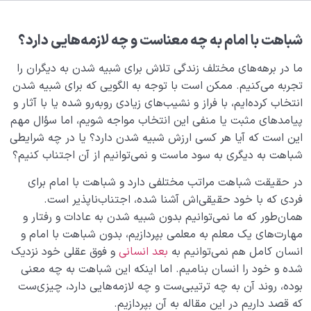
هدف خلقت و جایگاه انسان
0/7
نقش الگو در حیات انسان
0/18
شباهت با امام به چه معناست و چه لازمه‌هایی دارد؟
ما در برهه‌های مختلف زندگی تلاش برای شبیه شدن به دیگران را
نقش مربی در تربیت اخلاقی و رسیدن به کمال انسانی
تجربه می‌کنیم. ممکن است با توجه به الگویی که برای شبیه شدن
چیست؟
انتخاب کرده‌ایم، با فراز و نشیب‌های زیادی روبه‌رو شده یا با آثار و
اصالت تخصص چیست؟ چرا رجوع به متخصص همه
پیامدهای مثبت یا منفی این انتخاب مواجه شویم، اما سؤال مهم
گیرترین اصل عقلی جهان است؟
این است که آیا هر کسی ارزش شبیه شدن دارد؟ یا در چه شرایطی
شباهت به دیگری به سود ماست و نمی‌توانیم از آن اجتناب کنیم؟
متخصص امور انسانی کیست؟ چرا انسان به یک متخصص
نیازی مداوم دارد؟
در حقیقت شباهت مراتب مختلفی دارد و شباهت با امام برای
فردی که با خود حقیقی‌اش آشنا شده، اجتناب‌ناپذیر است.
شدن یا صیرورت انسان یعنی چه و به چه فرآیندی گفته
همان‌طور که ما نمی‌توانیم بدون شبیه شدن به عادات و رفتار و
می‌شود؟
مهارت‌های یک معلم به معلمی بپردازیم، بدون شباهت با امام و
ضرورت اصالت تخصص چیست؟ آیا بدون این اصل به
انسان کامل هم نمی‌توانیم به
بعد انسانی
و فوق عقلی خود نزدیک
هدف خلقت خود می‌رسیم؟
شده و خود را انسان بنامیم. اما اینکه این شباهت به چه معنی
بوده، روند آن به چه ترتیبی‌ست و چه لازمه‌هایی دارد، چیزی‌ست
تعریف دین و کارکرد دین در زندگی امروزه ما چیست؟
که قصد داریم در این مقاله به آن بپردازیم.