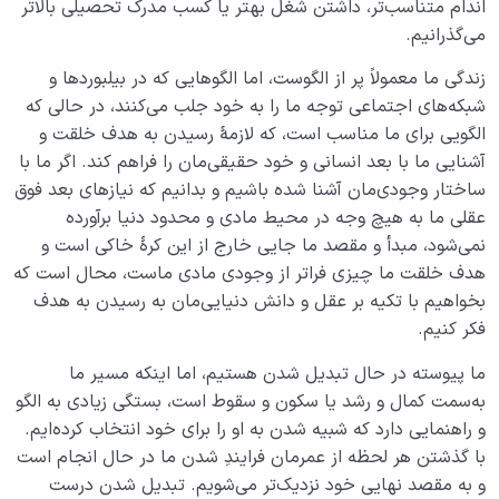
اندام متناسب‌تر، داشتن شغل بهتر یا کسب مدرک تحصیلی بالاتر
چگونه انسان شویم؟
0/18
می‌گذرانیم.
زندگی ما معمولاً پر از الگوست، اما الگوهایی که در بیلبوردها و
شبکه‌های اجتماعی توجه ما را به خود جلب می‌کنند، در حالی که
الگویی برای ما مناسب است، که لازمۀ رسیدن به هدف خلقت و
آشنایی ما با بعد انسانی و خود حقیقی‌مان را فراهم کند. اگر ما با
ساختار وجودی‌مان آشنا شده باشیم و بدانیم که نیازهای بعد فوق
عقلی ما به هیچ وجه در محیط مادی و محدود دنیا برآورده
نمی‌شود، مبدأ و مقصد ما جایی خارج از این کرۀ خاکی است و
هدف خلقت ما چیزی فراتر از وجودی مادی ماست، محال است که
بخواهیم با تکیه بر عقل و دانش دنیایی‌مان به رسیدن به هدف
فکر کنیم.
ما پیوسته در حال تبدیل شدن هستیم، اما اینکه مسیر ما
به‌سمت کمال و رشد یا سکون و سقوط است، بستگی زیادی به الگو
و راهنمایی دارد که شبیه شدن به او را برای خود انتخاب کرده‌ایم.
با گذشتن هر لحظه از عمرمان فرایندِ شدن ما در حال انجام است
و به مقصد نهایی خود نزدیک‌تر می‌شویم. تبدیل شدن درست