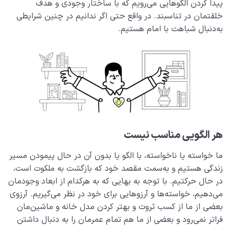
پیدا کردن الگوهایی می‌رویم که با ساختار وجودی و هدف
خلقتمان در تناسبند. در واقع حتی اگر ندانیم در چنین شرایطی
کسب قلب سلیم یعنی چه؟ بدون قلب سلیم چه شرایطی
به‌دنبال شباهت با امام هستیم.
خواهیم داشت؟
شباهت با امام چیست؟ چه‌موقع به ضرورت شباهت با امام
می‌رسیم؟
راه تقرب و نزدیکی به خدا چیست و این مسیر را چگونه باید
طی کرد؟
پاسخ به یک سؤال پرتکرار؛ چرا باید تقلید کنیم؟!
هر الگویی مناسب نیست
نسبت دنیا به آخرت
0/24
ما خواسته یا ناخواسته، با الگو یا بدون آن در حال پیمودن مسیر
زندگی هستیم و به‌سمت مقصد خود که بازگشت به ملکوت است،
سنّت‌های الهی
0/20
در حال حرکتیم. با توجه به بهایی که به هرکدام از ابعاد وجودمان
مرگ یا تولد؟
می‌دهیم، خواسته‌ها و آرزوهایی برای خود در نظر می‌گیریم. آرزوی
0/13
بعضی از ما از کسب ثروت و بهتر کردن مدل خانه و ماشین‌مان
دنیا؛ باشگاه انسان‌سازی
0/8
فراتر نمی‌رود و بعضی از ما هم تمام عمرمان را به دنبال داشتن