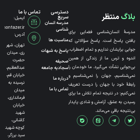
دسترسی
تماس با ما
بلاگ
منتظر
سریع
ایمیل:
مدرسه انسان
@montazer.ir
شناسی
مدرسۀ انسان‌شناسی فضایی برای
آدرس:
مناسبت ها
یافتن پاسخ است. پاسخ سؤالاتی که
تهران، شهر
جوابی برایشان نداریم و تمام اضطراب،
پاسخ به شبهات
ری، میدان
اندوه و ترس ما از زندگی از همین
حضرت
صحیفه
بی‌جوابی نشأت می‌گیرد. ما خودمان را
عبدالعظیم،
سجادیه جامعه
خیابان قم،
نمی‌شناسیم، جهان را نمی‌شناسیم و
درباره ما
نرسیده به
رابطۀ خود با جهان را درست تعریف
تماس با ما
میدان
نمی‌کنیم؛ در نتیجه تمام تلاش ما برای
فرمانداری،
رسیدن به عشق، آرامش و شادی پایدار
خیابان
بی‌نتیجه باقی می‌ماند.
شهید
کاشانی،
کوچه شهید
سید برزگر،