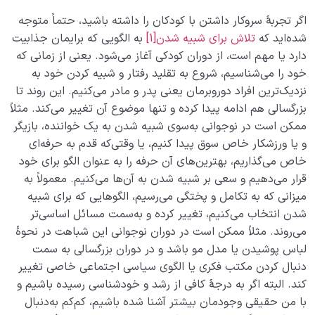
آیا قرآن منشور خلقت است؟ رابطۀ میان قرآن و سایر
اگر تجربۀ سروکار داشتن با کودکان را داشته باشید، حتماً متوجه
مخلوقات چیست؟
شده‌اید که
تلاش برای شبیه شدن
[1]
به الگویی که برایمان جذابیت
دارد یا مهم است، از دوران کودکی آغاز می‌شود. یعنی از زمانی که
رابطه قرآن با نفس ما چیست؟ آیا به‌تنهایی می‌توانیم قرآن را
خود را می‌شناسیم، شروع به تقلید رفتار و شبیه کردن خود به
بفهمیم؟
نزدیک‌ترین افراد دوروبرمان یعنی پدر و مادر می‌کنیم. این روند تا
نقش پیامبران در حرکت انسانی ما چیست؟ ضرورت این
بزرگسالی هم ادامه پیدا کرده و تنها موضوع آن تغییر می‌کند. مثلاً
نقش از کجا مشخص می‌شود؟
ممکن است در نوجوانی به‌سوی شبیه شدن به یک خواننده، بازیگر
و یا ورزشکار خاص سوق پیدا کنیم، یا وقتی‌که قدم به حرفه‌ای
ضرورت وجود امام معصوم در جامعه چیست و اگر نباشد
خاص می‌گذاریم، بهترین‌های آن حرفه را به عنوان الگو برای خود
چه می‌شود؟
قرار می‌دهیم و سعی بر شبیه شدن به آن‌ها می‌کنیم. معمولاً به
چرا باید امام معصوم باشد؟ آیا عصمت امام اختیاری است؟
میزانی که به تکامل و پختگی می‌رسیم، الگوهایی که برای شبیه
شدن انتخاب می‌کنیم، تغییر کرده و به‌سمت مسائل اساسی‌تر
چه کسی می‌تواند بهترین الگو برای زندگی ما باشد؟
می‌روند. مثلاً ممکن است در دوران نوجوانی این شباهت در نحوۀ
لباس پوشیدن یا مدل مو باشد و در دوران بزرگسالی به سمت
آیا انسان تمام یا کامل وجود دارد، شناخت او چه فایده ای
دنبال کردن مکتب فکری یا الگوی سیاسی اجتماعی خاصی تغییر
برای ما دارد؟
کند. البته اگر به درجۀ کافی از رشد و خودشناسی رسیده باشیم و
نقش و جایگاه قلب در انسان شناسی و حیات معنوی انسان
با من حقیقی وجودمان بیشتر آشنا شده باشیم، کم‌کم به‌دنبال
چیست؟