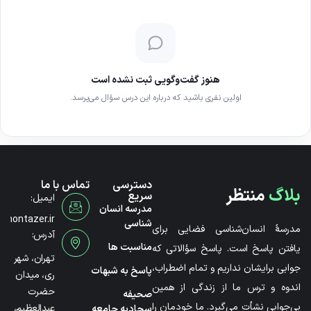
هنوز گفت‌وگویی ثبت نشده است
اولین نفری باشید که درباره این درس سؤال می‌پرسد.
دسترسی
تماس با ما
بلاگ
منتظر
سریع
ایمیل:
مدرسه انسان
@montazer.ir
شناسی
مدرسۀ انسان‌شناسی فضایی برای
آدرس:
مناسبت ها
یافتن پاسخ است. پاسخ سؤالاتی که
تهران، شهر
جوابی برایشان نداریم و تمام اضطراب،
پاسخ به شبهات
ری، میدان
اندوه و ترس ما از زندگی از همین
حضرت
صحیفه
بی‌جوابی نشأت می‌گیرد. ما خودمان را
عبدالعظیم،
سجادیه جامعه