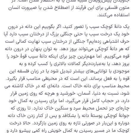
جاویدان پیش‌رویمان شبیه شدن یا به اختصار شدن است. در
متون فلسفی برای این فرآیند از اصطلاح شدن یا صیرورت انسان
کسب قلب سلیم یعنی چه؟ بدون قلب سلیم چه شرایطی
استفاده می‌کنند.
خواهیم داشت؟
یک دانۀ کوچک سیب را تصور کنید، اگر بگوییم این دانه در درون
شباهت با امام چیست؟ چه‌موقع به ضرورت شباهت با امام
خود یک درخت سیب یا حتی جنگلی بزرگ از درختان سیب دارد آیا
می‌رسیم؟
حرف اشتباهی زده‌­ایم؟ جنگلی از درختان سیب نهایت کمالی است
که هر دانۀ کوچکی می‌­تواند بروز دهد. به توان پنهان در درون دانه
راه تقرب و نزدیکی به خدا چیست و این مسیر را چگونه باید
قوه می‌­گوییم. اما مهم‌­ترین چیز برای اینکه دانۀ سیب قوۀ خود را
طی کرد؟
بروز دهد، یا به‌عبارت‌دیگر کمالات بالاتری را کسب کرده و به
پاسخ به یک سؤال پرتکرار؛ چرا باید تقلید کنیم؟!
موجودی با توانایی­‌های بیشتر تبدیل شود یا در زبان فلسفه این
قوه را به فعل برساند، این است که در محیطی مناسب قرار بگیرد.
نسبت دنیا به آخرت
0/24
محیط مناسب برای دانه خاک است. دانه‌­ای که در خاک کاشته می­‌
شود­، نسبت به دنیا، آسمان، خورشید و هرچه که روی زمین قرار
سنّت‌های الهی
0/20
دارد، در حجاب کامل قرار می­‌گیرد، اما برای رسیدن به کمال خود
چاره‌­ای جز تحمل محیط سرد و سنگین خاک ندارد. تا روزی که
مرگ یا تولد؟
0/13
جوانۀ کوچکی پوستۀ دانه را بشکافد و پس از کنار زدن خاک دانه
دوباره و این‌­بار در صورتی تازه به روی زمین بازگردد. حالا درخت
دنیا؛ باشگاه انسان‌سازی
0/8
کوچک ما در مسیر رسیدن به کمال خویش راه کمی پیش­رو دارد و