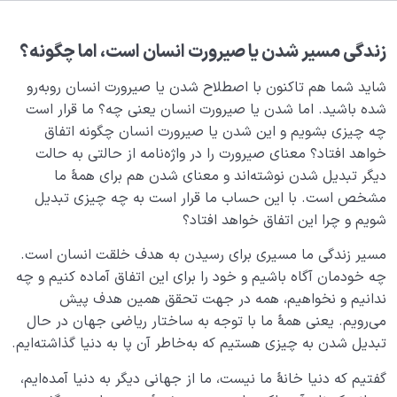
هدف خلقت و جایگاه انسان
0/7
نقش الگو در حیات انسان
0/18
زندگی مسیر شدن یا صیرورت انسان است، اما چگونه؟
شاید شما هم تاکنون با اصطلاح شدن یا صیرورت انسان رو‌به‌رو
نقش مربی در تربیت اخلاقی و رسیدن به کمال انسانی
شده باشید. اما شدن یا صیرورت انسان یعنی چه؟ ما قرار است
چیست؟
چه چیزی بشویم و این شدن یا صیرورت انسان چگونه اتفاق
اصالت تخصص چیست؟ چرا رجوع به متخصص همه
خواهد افتاد؟ معنای صیرورت را در واژه‌نامه از حالتی به حالت
گیرترین اصل عقلی جهان است؟
دیگر تبدیل شدن نوشته‌اند و معنای شدن هم برای همۀ ما
مشخص است. با این حساب ما قرار است به چه چیزی تبدیل
متخصص امور انسانی کیست؟ چرا انسان به یک متخصص
شویم و چرا این اتفاق خواهد افتاد؟
نیازی مداوم دارد؟
مسیر زندگی ما مسیری برای رسیدن به هدف خلقت انسان است.
شدن یا صیرورت انسان یعنی چه و به چه فرآیندی گفته
چه خودمان آگاه باشیم و خود را برای این اتفاق آماده کنیم و چه
می‌شود؟
ندانیم و نخواهیم، همه در جهت تحقق همین هدف پیش
ضرورت اصالت تخصص چیست؟ آیا بدون این اصل به
می‌رویم. یعنی همۀ ما با توجه به ساختار ریاضی جهان در حال
هدف خلقت خود می‌رسیم؟
تبدیل شدن به چیزی هستیم که به‌خاطر آن پا به دنیا گذاشته‌ایم.
تعریف دین و کارکرد دین در زندگی امروزه ما چیست؟
گفتیم که دنیا خانۀ ما نیست، ما از جهانی دیگر به دنیا آمده‌ایم،