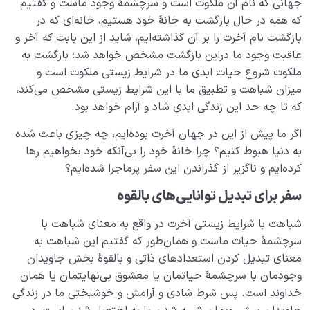
جهانی که نام آن ملکوت است و سرچشمۀ وجود ماست و گفتیم
آیا قرآن منشور خلقت است؟ رابطۀ میان قرآن و سایر
که همه در حال بازگشت به خانۀ خود هستیم، خانه‌ای که در
مخلوقات چیست؟
بازگشت نام آخرت را بر آن گذاشته‌ایم، شاید از این بابت که آخر و
عاقبت وجود ما دراین بازگشت مشخص خواهد شد؛ بازگشت به
رابطه قرآن با نفس ما چیست؟ آیا به‌تنهایی می‌توانیم قرآن را
ملکوت شروع حیات ابدی ما در شرایط زیستی ملکوت است و
بفهمیم؟
میزان شباهت و تطبیق ما با این شرایط زیستی مشخص می‌کند،
نقش پیامبران در حرکت انسانی ما چیست؟ ضرورت این
که تا چه حد این زندگی ابدی شاد و آرام خواهد بود.
نقش از کجا مشخص می‌شود؟
اگر ما پیش از این در جهان آخرت بوده‌­ایم، چه چیزی باعث شده
ضرورت وجود امام معصوم در جامعه چیست و اگر نباشد
به دنیا هبوط کنیم؟ چرا خانۀ خود را بی­‌آنکه خود بخواهیم رها
چه می‌شود؟
کرده‌­ایم و ناگزیر از گذراندن این سفر پرماجرا شده‌­ایم؟
چرا باید امام معصوم باشد؟ آیا عصمت امام اختیاری است؟
سفر برای تبدیل توانایی‌های بالقوه
چه کسی می‌تواند بهترین الگو برای زندگی ما باشد؟
شباهت با شرایط زیستی آخرت در واقع به معنای شباهت با
سرچشمۀ حیات ماست و همان‌طور که گفتیم این شباهت به
آیا انسان تمام یا کامل وجود دارد، شناخت او چه فایده ای
معنای تبدیل کردن استعدادهای ذاتی و بالقوۀ بخش جاویدان
برای ما دارد؟
وجودمان با سرچشمۀ حیاتمان یا معشوق بی‌نهایتمان یا همان
خداوند است. پس شرط شادی و آرامش و خوشبختی ما در زندگی
نقش و جایگاه قلب در انسان شناسی و حیات معنوی انسان
چیست؟