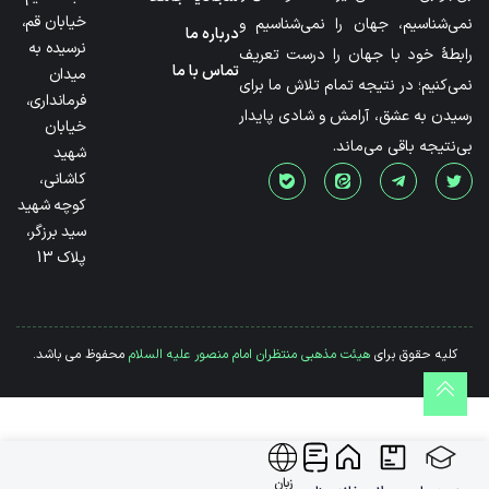
خیابان قم،
نمی‌شناسیم، جهان را نمی‌شناسیم و
درباره ما
نرسیده به
رابطۀ خود با جهان را درست تعریف
تماس با ما
میدان
نمی‌کنیم؛ در نتیجه تمام تلاش ما برای
فرمانداری،
رسیدن به عشق، آرامش و شادی پایدار
خیابان
بی‌نتیجه باقی می‌ماند.
شهید
کاشانی،
کوچه شهید
سید برزگر،
پلاک 13
کلیه حقوق برای
هیئت مذهبی منتظران امام منصور علیه السلام
محفوظ می باشد.
زبان