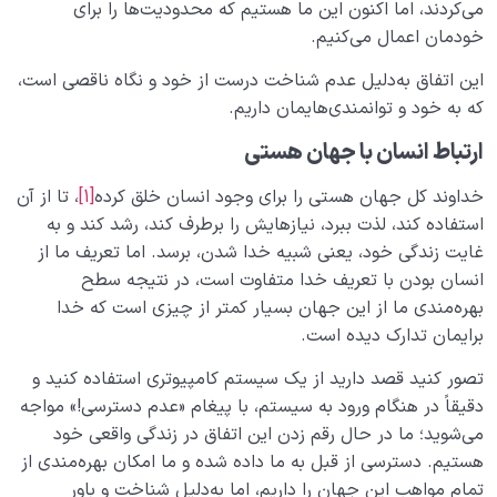
نسبت دنیا به آخرت
می‌­کردند، اما اکنون این ما هستیم که محدودیت­‌ها را برای
0/24
خودمان اعمال می­‌کنیم.
سنّت‌های الهی
0/20
این اتفاق به‌دلیل عدم شناخت درست از خود و نگاه ناقصی است،
که به خود و توانمندی‌هایمان داریم.
مرگ یا تولد؟
0/13
ارتباط انسان با جهان هستی
دنیا؛ باشگاه انسان‌سازی
0/8
خداوند کل جهان هستی را برای وجود انسان خلق کرده
[1]
، تا از آن
چگونه انسان شویم؟
0/18
استفاده کند، لذت ببرد، نیازهایش را برطرف کند، رشد کند و به
غایت زندگی خود، یعنی شبیه خدا شدن، برسد. اما تعریف ما از
انسان بودن با تعریف خدا متفاوت است، در نتیجه سطح
بهره‌مندی ما از این جهان بسیار کمتر از چیزی است که خدا
برایمان تدارک دیده است.
تصور کنید قصد دارید از یک سیستم کامپیوتری استفاده کنید و
دقیقاً در هنگام ورود به سیستم، با پیغام «عدم دسترسی!» مواجه
می­‌شوید؛ ما در حال رقم زدن این اتفاق در زندگی واقعی خود
هستیم. دسترسی از قبل به ما داده شده و ما امکان بهره‌­مندی از
تمام مواهب این جهان را داریم، اما به‌دلیل شناخت و باور