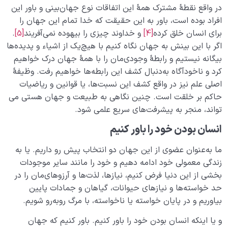
در واقع نقطۀ مشترک همۀ این اتفاقات نوع جهان‌بینی و باور این
افراد بوده است، باور به این حقیقت ‌که خدا تمام این جهان را
برای انسان خلق کرده
[4]
و خداوند چیزی را بیهوده نمی­‌آفریند
[5]
.
اگر با این بینش به جهان نگاه کنیم با هیچ‌­یک از اشیاء و پدیده‌­ها
بیگانه نیستیم و رابطۀ وجودی‌مان را با همۀ جهان درک خواهیم
کرد و ناخودآگاه به‌دنبال کشف این رابطه‌­ها خواهیم رفت. وظیفۀ
اصلی علم نیز در واقع کشف این نسبت­‌ها، یا قوانین و ریاضیات
حاکم بر خلقت است. چنین نگاهی به طبیعت و جهان هستی می­‌
تواند، منجر به پیشرفت­‌های سریع علمی شود.
انسان بودن خود را باور کنیم
ما به‌عنوان عضوی از این جهان دو انتخاب پیش رو داریم. یا به
زندگی معمولی خود ادامه دهیم و خود را مانند سایر موجودات
بخشی از این دنیا فرض کنیم، نیازها، لذت‌ها و آرزوهای‌مان را در
حد خواسته­‌ها و نیازهای حیوانات، گیاهان و جمادات پایین
بیاوریم و در پایان خواسته یا ناخواسته، با مرگ روبه‌رو شویم.
و یا اینکه انسان بودن خود را باور کنیم. باور کنیم که جهان