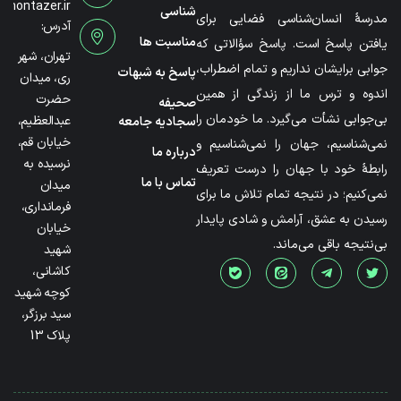
@montazer.ir
شناسی
مدرسۀ انسان‌شناسی فضایی برای
آدرس:
مناسبت ها
یافتن پاسخ است. پاسخ سؤالاتی که
تهران، شهر
جوابی برایشان نداریم و تمام اضطراب،
پاسخ به شبهات
ری، میدان
اندوه و ترس ما از زندگی از همین
حضرت
صحیفه
بی‌جوابی نشأت می‌گیرد. ما خودمان را
عبدالعظیم،
سجادیه جامعه
خیابان قم،
نمی‌شناسیم، جهان را نمی‌شناسیم و
درباره ما
نرسیده به
رابطۀ خود با جهان را درست تعریف
تماس با ما
میدان
نمی‌کنیم؛ در نتیجه تمام تلاش ما برای
فرمانداری،
رسیدن به عشق، آرامش و شادی پایدار
خیابان
بی‌نتیجه باقی می‌ماند.
شهید
کاشانی،
کوچه شهید
سید برزگر،
پلاک 13