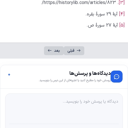
. https://historylib.com/articles/823/
[3]
[4]
آیۀ 29 سورۀ بقره.
[5]
آیۀ 27 سورۀ ص.
قبلی
بعد
دیدگاه‌ها و پرسش‌ها
0
پرسش خود را مطرح کنید یا تجربه‌تان از این درس را بنویسید.