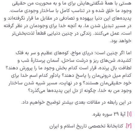
هستی با همۀ شگفتی­‌هایش برای ما و به محوریت من حقیقی
وجود ما خلق شده و در تناسب کامل با ساختار وجودی ماست.
پدیده‌های این دنیا بیهوده و تصادفی در مقابل ما قرار نگرفته‌اند و
در مسیر تبدیل شدن ما، به آنچه خدا برای وجودمان در نظر گرفته
است، عمل می‌کنند. زندگی در چنین دنیایی قطعاً لذت­‌بخش‌­تر
خواهد بود.
اما اگر چنین است؛ دریای مواج، کوه‌های عظیم و سر به فلک
کشیده، شن‌های ریز و درشت ساحل، آسمان پرستارۀ شب و
لطافت بال پرنده، قرار است کدام بخش وجود ما را پرورش دهند؟
کدام میل درونی­‌مان را پاسخ دهند؟ یادآور کدام اسم خدا برای
خود حقیقی‌مان هستند؟ و در نهایت، مسیر شبیه شدن ساختار
وجود من به خدا، چگونه از دل این پدیده‌­ها می­‌گذرد؟
در این رابطه در مقالات بعدی بیشتر توضیح خواهیم داد.
[1]
آیۀ 29 سوره بقره.
[2]
. کتابخانۀ تخصصی تاریخ اسلام و ایران