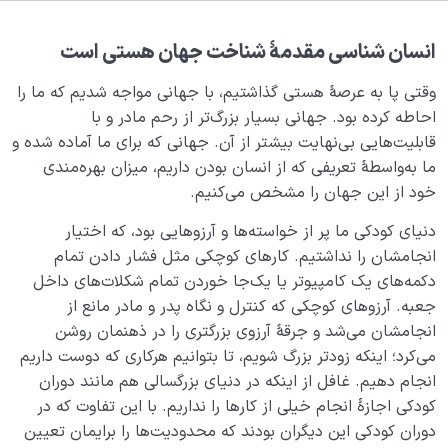
چرا خداشناسی بدون شناخت انسان از خود امکان پذیر
انسان شناسی مقدمۀ شناخت جهان هستی است
نیست؟
وقتی پا به عرصۀ هستی گذاشتیم، با جهانی مواجه شدیم که ما را
آیا تعریف درستی از خود دارید؟ خود واقعی یا کودک عزیز
احاطه کرده بود. جهانی بسیار بزرگ‌تر از رحم مادر و با
روان چیست؟
قابلیت‌هایی بی‌نهایت بیشتر از آن. جهانی که برای ما آماده شده و
ما به‌واسطۀ تعریفی که از انسان بودن داریم، میزان بهره‌مندی
تأثیر پرداختن به معنویت در زندگی انسان چقدر است؟
خود از این جهان را مشخص می­‌کنیم.
انسان و میل بی‌نهایت
0/12
دنیای کودکی ما پر از خواسته‌ها و آرزوهایی بود، که اختیار
انجامشان را نداشتیم. کارهای کوچکی مثل فشار دادن تمام
انسان چه چیزی نیست؟
0/24
دکمه‌های یک کامپیوتر یا یک‌جا خوردن تمام شکلات‌های داخل
جعبه. آرزوهای کوچکی که کنترل و نگاه پدر و مادر مانع از
نظام محبتی انسان
0/20
انجامشان می‌شد و جرقۀ آرزوی بزرگتری را در ذهنمان روشن
می‌کرد؛ اینکه زودتر بزرگ شویم، تا بتوانیم هرکاری که دوست داریم
هدف خلقت و جایگاه انسان
0/7
انجام دهیم. غافل از اینکه در دنیای بزرگسالی هم مانند دوران
کودکی اجازۀ انجام خیلی از کارها را نداریم. با این تفاوت که در
نقش الگو در حیات انسان
0/18
دوران کودکی این دیگران بودند که محدودیت‌­ها را برایمان تعیین