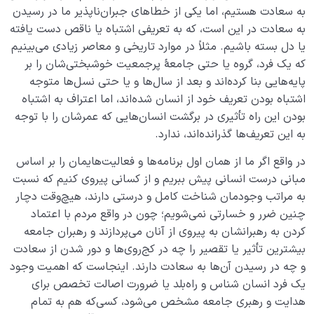
به سعادت هستیم، اما یکی از خطاهای جبران­‌ناپذیر ما در رسیدن
چگونه انسان شویم؟
0/18
به سعادت در این است، که به تعریفی اشتباه یا ناقص دست یافته
یا دل بسته باشیم. مثلاً در موارد تاریخی و معاصر زیادی می‌بینیم
که یک فرد، گروه یا حتی جامعۀ پرجمعیت خوشبختی‌شان را بر
پایه­‌هایی بنا کرده‌اند و بعد از سال‌­ها و یا حتی نسل‌­ها متوجه
اشتباه بودن تعریف خود از انسان شده‌اند، اما اعتراف به اشتباه
بودن این راه تأثیری در برگشت انسان­‌هایی که عمرشان را با توجه
به این تعریف‌ها گذرانده‌اند، ندارد.
در واقع اگر ما از همان اول برنامه­‌ها و فعالیت­‌هایمان را بر اساس
مبانی درست انسانی پیش ببریم و از کسانی پیروی کنیم که نسبت
به مراتب وجودمان شناخت کامل و درستی دارند، هیچ‌وقت دچار
چنین ضرر و خسارتی نمی­‌شویم؛ چون در واقع مردم با اعتماد
کردن به رهبرانشان به پیروی از آنان می‌پردازند و رهبران جامعه
بیشترین تأثیر یا تقصیر را چه در کج‌روی‌ها و دور شدن از سعادت
و چه در رسیدن آن‌ها به سعادت دارند. اینجاست که اهمیت وجود
یک فرد انسان­ شناس و راه‌­بلد یا ضرورت اصالت تخصص برای
هدایت و رهبری جامعه مشخص می­‌شود، کسی‌که هم به تمام