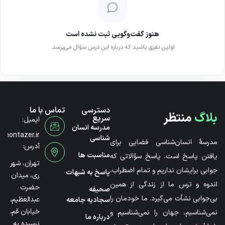
هنوز گفت‌وگویی ثبت نشده است
اولین نفری باشید که درباره این درس سؤال می‌پرسد.
دسترسی
تماس با ما
بلاگ
منتظر
سریع
ایمیل:
مدرسه انسان
@montazer.ir
شناسی
مدرسۀ انسان‌شناسی فضایی برای
آدرس:
مناسبت ها
یافتن پاسخ است. پاسخ سؤالاتی که
تهران، شهر
جوابی برایشان نداریم و تمام اضطراب،
پاسخ به شبهات
ری، میدان
اندوه و ترس ما از زندگی از همین
حضرت
صحیفه
بی‌جوابی نشأت می‌گیرد. ما خودمان را
عبدالعظیم،
سجادیه جامعه
خیابان قم،
نمی‌شناسیم، جهان را نمی‌شناسیم و
درباره ما
نرسیده به