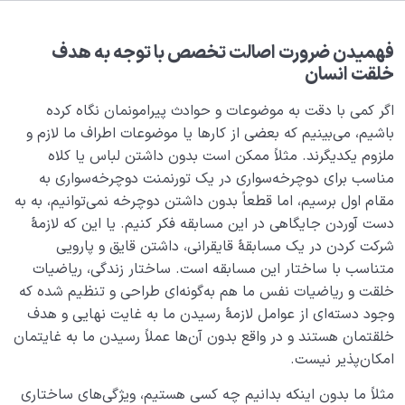
هدف خلقت و جایگاه انسان
0/7
نقش الگو در حیات انسان
0/18
فهمیدن ضرورت اصالت تخصص با توجه به هدف
خلقت انسان
نقش مربی در تربیت اخلاقی و رسیدن به کمال انسانی
اگر کمی با دقت به موضوعات و حوادث پیرامونمان نگاه کرده
چیست؟
باشیم، می‌بینیم که بعضی از کارها یا موضوعات اطراف ما لازم و
اصالت تخصص چیست؟ چرا رجوع به متخصص همه
ملزوم یکدیگرند. مثلاً ممکن است بدون داشتن لباس یا کلاه
گیرترین اصل عقلی جهان است؟
مناسب برای دوچرخه‌سواری در یک تورنمنت دوچرخه‌سواری به
مقام اول برسیم، اما قطعاً بدون داشتن دوچرخه نمی‌توانیم، به به
متخصص امور انسانی کیست؟ چرا انسان به یک متخصص
دست‌ آوردن جایگاهی در این مسابقه فکر کنیم. یا این که لازمۀ
نیازی مداوم دارد؟
شرکت کردن در یک مسابقۀ قایقرانی، داشتن قایق و پارویی
متناسب با ساختار این مسابقه است. ساختار زندگی، ریاضیات
شدن یا صیرورت انسان یعنی چه و به چه فرآیندی گفته
می‌شود؟
خلقت و ریاضیات نفس ما هم به‌گونه‌ای طراحی و تنظیم شده که
وجود دسته‌ای از عوامل لازمۀ رسیدن ما به غایت نهایی و هدف
ضرورت اصالت تخصص چیست؟ آیا بدون این اصل به
خلقتمان هستند و در واقع بدون آن‌ها عملاً رسیدن ما به غایتمان
هدف خلقت خود می‌رسیم؟
امکان‌پذیر نیست.
تعریف دین و کارکرد دین در زندگی امروزه ما چیست؟
مثلاً ما بدون اینکه بدانیم چه کسی هستیم، ویژگی‌های ساختاری