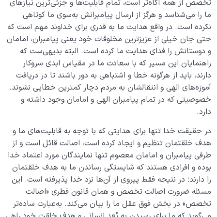
تخصص از همه آگاه‌­تر است، تمام قابلیت‌­ها و جزئی‌ترین‌ نیازهای
ما را می­‌شناسد و هرگز از ارسال پیامبرانش به­‌سوی ما کوتاهی
نکرده است. در واقع هدایت ما به قدری برای خداوند مهم است که
حتی جان خیلی از عزیزترین مخلوقات خود یعنی پیامبران، امامان
و دوستانش را فدای هدایت ما کرده است. البته بدیهی‌ست که
راهنمایان این مسیر که با سعادت ما در مقیاس ابدی سروکار
دارند، باید از هرگونه خطا و اشتباهی به دور باشند تا در دریافت
آموزه‌های الهی و انتقالشان به مردم دچار کمترین خطایی نشوند.
خصوصیتی که در تمام پیامبران الهی و امامان وجود داشته و
دارد.
در حقیقت خدا تنها برای هدایتی که با توجه به قابلیت‌های ما و
هدف خلقتمان تنظیم و ایجاد کرده است، اصالت قائل است و از
طرفی پیامبران و امامان معصوم تنها نمایندگان مورد اعتماد خدا
بوده و افرادی هستند که شایستگی رساندن ما به هدف خلقتمان
را دارند؛ در نتیجه فقط پیروی از آن‌ها نزد خدا پذیرفته است. این
مسئله ضرورت اصالت تخصص و همان قانون فطری «اصالت
تخصص» در بخش فوق عقل ما را بیان می‌کند. به‌عبارت ساده‌تر
می‌گوید که ما برای رسیدن به بُعد انسانی و هدف خلقت خود راهی