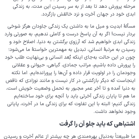
مرحله پرورش دهد تا بعد از به سر رسیدن این مدت، به زندگی
کسب قلب سلیم یعنی چه؟ بدون قلب سلیم چه شرایطی
ابدی خود در جهان آخرت و نزد خالقش بازگردد.
خواهیم داشت؟
مسألۀ ابدیت و میل ما به داشتن یک زندگی جاودان هرگز شوخی­‌
شباهت با امام چیست؟ چه‌موقع به ضرورت شباهت با امام
بردار نیست! اگر به آن پاسخ درست و کاملی ندهیم، به صورتی وارد
می‌رسیم؟
زندگی ابدی خواهیم شد که آرزوی برگشتن به دنیا، اصلاح خود و
رسیدن به مرتبۀ انسانی، تبدیل به مهم­ترین خواستۀ ما می­‌شود؛
راه تقرب و نزدیکی به خدا چیست و این مسیر را چگونه باید
چون در این حالت به‌جای اینکه بُعد انسانی و بی‌نهایت طلب خود
طی کرد؟
را پرورش داده باشیم، مراتب جمادی، گیاهی، حیوانی و عقلانی
پاسخ به یک سؤال پرتکرار؛ چرا باید تقلید کنیم؟!
وجودمان را در اولویت قرار داده و آن‌ها را پرورانده‌ایم. اما نکته
اینجاست که دیگر بازگشتی در کار نیست و مانند نوزادی که ناقص
نسبت دنیا به آخرت
به­ دنیا آمده و تا آخر عمر مجبور به تحمل وضعیت خویش است،
0/24
ما هم تا پایان زندگی آخرتی باید با آنچه برای خود ساخته‌ایم
سنّت‌های الهی
0/20
زندگی کنیم؛ البته با این تفاوت که برای زندگی ما در آخرت، پایانی
وجود نخواهد داشت.
مرگ یا تولد؟
0/13
اشتباهی که باید جلو آن را گرفت
دنیا؛ باشگاه انسان‌سازی
0/8
ما طبیعتاً به‌دنبال بهره‌مندی هر چه بیشتر از عالم آخرت و رسیدن