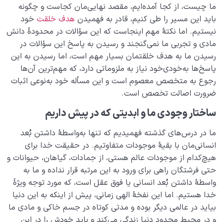
ما چیست، از کجا آمده‌ایم، مقصد نهایی‌مان کجاست و چگونه
آیا قرآن منشور خلقت است؟ رابطۀ میان قرآن و سایر
باید این مسیر را طی کنیم، قادر به فهمیدن
هدف خلقت
خود
مخلوقات چیست؟
نیستیم. اما نکتۀ مهم اینجاست که این سؤالات در محدودۀ دانش
رابطه قرآن با نفس ما چیست؟ آیا به‌تنهایی می‌توانیم قرآن را
مادی و تجربی ما نمی‌گنجند و رسیدن به پاسخ این سؤالات در
بفهمیم؟
رسیدن ما به هدف خلقتمان بسیار مهم است، اما رسیدن به این
پاسخ‌ها به‌خودی‌خود نیاز به ملزوماتی دارد، که مهم‌ترین آن‌ها
نقش پیامبران در حرکت انسانی ما چیست؟ ضرورت این
رجوع به متخصص معصوم است و این مسأله خود به‌نوعی اثبات
نقش از کجا مشخص می‌شود؟
ضرورت اصالت تخصص است.
ضرورت وجود امام معصوم در جامعه چیست و اگر نباشد
ساختار وجودی ما و ابدیتی که در پیش داریم
چه می‌شود؟
ما در درس‌های گذشته فهمیدیم که تنها به‌واسطۀ داشتن بُعد
چرا باید امام معصوم باشد؟ آیا عصمت امام اختیاری است؟
انسانی‌مان با بقیۀ موجودات متفاوتیم. در حقیقت خدا برای
هیچ‌کدام از موجودات عالم هستی، از جمادات، گیاهان، حیوانات و
چه کسی می‌تواند بهترین الگو برای زندگی ما باشد؟
حتی فرشتگان راهی برای ورود به این مرتبه قرار نداده و ما به­‌
آیا انسان تمام یا کامل وجود دارد، شناخت او چه فایده ای
واسطۀ داشتن بُعد انسانی یا فوق عقل است، که مورد توجه ویژۀ
برای ما دارد؟
خدا هستیم. اما این نفخۀ الهی زمانی، پیش از اینکه به این دنیا
بیاید در عالمی دیگر بوده و مدتی کوتاه در جسم خاکی و مادی ما
نقش و جایگاه قلب در انسان شناسی و حیات معنوی انسان
و در محیط محدود دنیا زندگی می­‌کند و باید خودش را در این
چیست؟