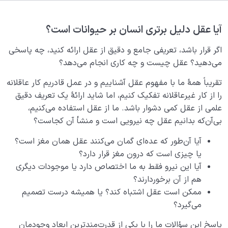
ویژگی ذاتی موجودات چگونه آنان را به 5 دستۀ کلی تقسیم
می‌کند؟
آیا عقل دلیل برتری انسان بر حیوانات است؟
قانون زوجیت چیست و ملاک‌های مهم در زوجیت بین دو
موجود کدامند؟
اگر قرار باشد، تعریفی جامع و دقیق از عقل ارائه کنید، چه پاسخی
می‌دهید؟ عقل چیست و چه کاری انجام می‌دهد؟
حقیقت وجود انسان چیست؟ انسان کیست؟
تقریباً همۀ ما با مفهوم عقل آشناییم و در عمل قادریم کار عاقلانه
معرفی ابعاد وجود انسان؛ آیا انسان به‌ جز جسم بُعد دیگری
را از کار غیرعاقلانه تفکیک کنیم، اما شاید ارائۀ یک تعریف دقیق
هم دارد؟
علمی ‌‌از عقل کمی ‌‌دشوار باشد. ما از عقل استفاده می‌کنیم،
بی‌آن‌که بدانیم عقل چه نیرویی است و منشأ آن کجاست؟
بعد جمادی چیست؟ | منشأ علاقۀ انسان به تجمّلات و
مادیات
آیا آن‌طور که عده‌ای گمان می‌کنند عقل همان مغز است؟
یا چیزی است که درون مغز قرار دارد؟
بعد گیاهی انسان چیست | جایگاه انسان در بعد گیاهی
آیا این نیرو فقط به ما اختصاص دارد یا موجودات دیگری
من حیوانی چیست؟ | ما در کدام خصلت‌ها با حیوانات
هم از آن برخوردارند؟
مشترکیم؟
ممکن است عقل اشتباه کند؟ یا همیشه درست تصمیم
می‌گیرد؟
عقل چیست؟ همیشه عقل دلیل برتری انسان نیست
پاسخ این سؤالات ما را با یکی از قدرت‌مندترین ابعاد وجودمان