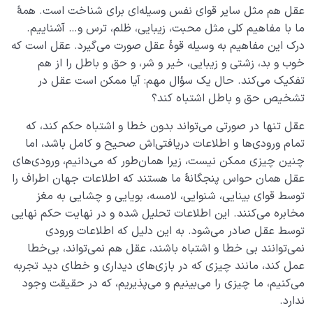
نظام محبتی انسان
0/20
عقل هم مثل سایر قوای نفس وسیله‌ای برای شناخت است. همۀ
ما با مفاهیم کلی مثل محبت، زیبایی، ظلم، ترس و… آشناییم.
هدف خلقت و جایگاه انسان
0/7
درک این مفاهیم به وسیله قوۀ عقل صورت می‌گیرد. عقل است که
خوب و بد، زشتی و زیبایی، خیر و شر، و حق و باطل را از هم
نقش الگو در حیات انسان
0/18
تفکیک می‌کند. حال یک سؤال مهم: آیا ممکن است عقل در
تشخیص حق و باطل اشتباه کند؟
نسبت دنیا به آخرت
0/24
عقل تنها در صورتی می‌تواند بدون خطا و اشتباه حکم کند، که
سنّت‌های الهی
0/20
تمام ورودی‌ها و اطلاعات دریافتی‌اش صحیح و کامل باشد، اما
چنین چیزی ممکن نیست، زیرا همان‌طور که می‌دانیم، ورودی‌های
مرگ یا تولد؟
0/13
عقل همان حواس پنجگانۀ ما هستند که اطلاعات جهان اطراف را
توسط قوای بینایی، شنوایی، لامسه، بویایی و چشایی به مغز
دنیا؛ باشگاه انسان‌سازی
0/8
مخابره می‌کنند. این اطلاعات تحلیل شده و در نهایت حکم نهایی
توسط عقل صادر می‌شود. به این دلیل ‌که اطلاعات ورودی
چگونه انسان شویم؟
0/18
نمی‌توانند بی خطا و اشتباه باشند، عقل هم نمی‌تواند، بی‌خطا
عمل کند، مانند چیزی که در بازی‌های دیداری و خطای دید تجربه
می‌کنیم، ما چیزی را می‌بینیم و می‌پذیریم، که در حقیقت وجود
ندارد.