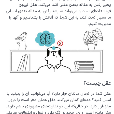
منظور از «من حقیقی» در وجود انسان چیست؟ | معرفی
یعنی رفتن به مقاله بعدی عقلی آشنا می‌کند. عقل نیروی
بالاتر از عقل یا فوق عقل
فوق‌العاده‌ای است و می‌تواند به رشد رفتن به مقاله بعدی انسانی
ما بسیار کمک کند، به این شرط که آفاتش را بشناسیم و آنها را
حقیقت انسان در چیست؟ چرا انسان‌ها برداشت‌های غلطی
از خود دارند؟
مدیریت کنیم.
تعریف انسان چیست؟ آیا بازتعریف انسان و مفهوم آدمیت
ضروری است؟
انسان بی نهایت طلب است یا موجودی سیری ناپذیر؟
بررسی نقش و جایگاه انواع کمال در مراتب وجود انسان
کمالات انسانی چیستند و چه ارتباطی با شادی و آرامش ما
دارند؟
عقل چیست؟
مفهوم کمال گرایی یا کمال طلبی چیست؟ آیا آن را درست
فهمیده ایم؟
عقل شما در کجای بدنتان قرار دارد؟ آیا می‌توانید آن را ببینید یا
لمس کنید؟ عده‌ای گمان می‌کنند عقل همان مغز است یا درون
دین چیست؟ آیا دین مجموعه ای از احکام است؟ مخاطب
مغز قرار دارد، در حالی‌که این دو تفاوت‌های مشهودی باهم دارند.
دین کیست؟
مغز مادی است. وزن، حجم و رنگ دارد و فعل و انفعالات فیزیکی