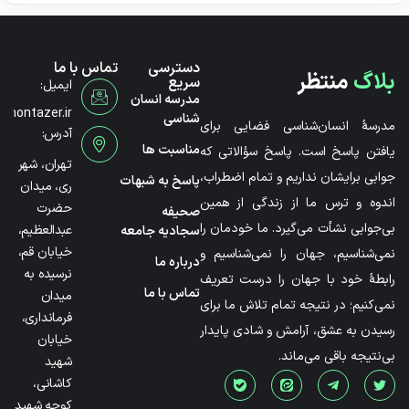
دسترسی
تماس با ما
بلاگ
منتظر
سریع
ایمیل:
مدرسه انسان
@montazer.ir
شناسی
مدرسۀ انسان‌شناسی فضایی برای
آدرس:
مناسبت ها
یافتن پاسخ است. پاسخ سؤالاتی که
تهران، شهر
جوابی برایشان نداریم و تمام اضطراب،
پاسخ به شبهات
ری، میدان
اندوه و ترس ما از زندگی از همین
حضرت
صحیفه
بی‌جوابی نشأت می‌گیرد. ما خودمان را
عبدالعظیم،
سجادیه جامعه
خیابان قم،
نمی‌شناسیم، جهان را نمی‌شناسیم و
درباره ما
نرسیده به
رابطۀ خود با جهان را درست تعریف
تماس با ما
میدان
نمی‌کنیم؛ در نتیجه تمام تلاش ما برای
فرمانداری،
رسیدن به عشق، آرامش و شادی پایدار
خیابان
بی‌نتیجه باقی می‌ماند.
شهید
کاشانی،
کوچه شهید