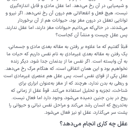
و شیمیایی در آن رخ می‌دهد. اما عقل مادی و قابل اندازه‌گیری
قوای ادراکی انسان چیستند و چه می کنند؟ ׀ حس، خیال،
نیست، هیچ فعل و انفعالاتی هم درون آن رخ نمی‌دهد. اگر نیرو و
وهم، عقل و قلب
توانایی تعقل در درون مغز بود، حیوانات هم از آن برخوردار
کارکردها و آسیب های بخش حسی چگونه نقش حس در
می‌شدند، در حالی‌که می‌دانیم حیوانات مغز دارند، اما عقل ندارند.
زندگی را بیان می کنند؟
پس عقل چیست و منشأ آن کجاست؟
قوۀ تخیل چیست و چه نقشی در زندگی انسان دارد
قبلاً گفتیم که ما علاوه بر رفتن به مقاله بعدی مادی و جسمانی،
یک رفتن به مقاله بعدی غیرمادی به نام نفس داریم که حیات ما
وهم چیست، چه ارتباطی با توهم دارد و چه نقشی در زندگی
به آن وابسته است. اگر نفس ما از بدنمان جدا شود، دیگر زنده
ما ایفا می کند؟
نخواهیم بود و این همان اتفاقی است، که هنگام مرگ رخ می‌دهد.
عقل یکی از قوای نفس است، پس عقل هم عنصری غیرمادی است
تعریف قوه عقل و بررسی تفاوت های میان انسان عاقل و
انسان باهوش
و ربطی به بدن ندارد، هرچند که از مغز به‌عنوان ابزاری برای
شناخت، تجزیه و تحلیل استفاده می‌کند. قوۀ عقل از زمانی که
نفس یا روح چیست؟ آیا روح همان فعل و انفعالات درون
روح در بدن جنین دمیده می‌شود، وجود دارد اما فعال نیست.
مغز است؟
به‌تدریج که انسان رشد می‌کند و مراحل نفس نباتی و حیوانی را
پشت سر می‌گذارد، عقل او نیز فعال می‌شود.
فوق عقل چیست ؟ بخش انسانی وجود ما چه نام دارد و
چه کارکردی دارد؟
عقل چه کاری انجام می‌دهد؟