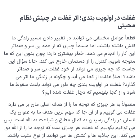
هدف خلقت و جایگاه انسان
0/7
نقش الگو در حیات انسان
0/18
غفلت در اولویت بندی؛ اثر غفلت در چینش نظام
محبتی
نسبت دنیا به آخرت
0/24
قطعاً عوامل مختلفی می توانند در تغییر دادن مسیر زندگی ما
سنّت‌های الهی
نقش داشته باشند، اما مسلماً چیزی که از همه بی سر و صداتر
0/20
این کار را انجام می دهد، خطر بیشتری دارد؛ چون بدون این که ما
مرگ یا تولد؟
0/13
متوجه شویم، کنترل را از دستمان خارج می کند. حالا سؤال این
جاست که چه چیزی می تواند از خود غفلت بی سر و صداتر
دنیا؛ باشگاه انسان‌سازی
0/8
باشد؟ اصلاً غفلت از کجا می آید و چگونه بر زندگی ما اثر می
گذارد؟ غفلت در اولویت بندی چه طور می تواند باعث سقوط ما
چگونه انسان شویم؟
0/18
شود و از کجا بفهمیم که دچار غفلت شده ایم؟
معمولاً به هر چیزی که توجه ما را از هدف اصلی مان بر می دارد،
حیات قلب و رسیدن به تپش قلب، اولین گام در مسیر انسان
غفلت می گوییم و از آن جا که مهم ترین هدف ما به عنوان یک
شدن
انسان در زندگی رسیدن به کمال مطلق و شباهت به الله است؛ پس
اولویت های زندگی خود را از روی چه شاخصی تعیین کنیم؟
می توانیم بگوییم که غفلت هر چیزی ست که توجه ما را از الله دور
می کند. این جاذبه ها و کشش ها می توانند از نوع مثبت باشند
من و انواع عشق؛ فطرت کدام معشوق را در اولویت قرار می