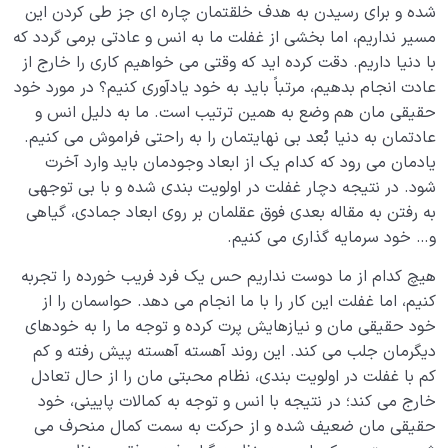
شده و برای رسیدن به هدف خلقتمان چاره ای جز طی کردن این
تشخیص آن چیست؟
مسیر نداریم، اما بخشی از غفلت ما به انس و عادتی برمی گردد که
با دنیا داریم. دقت کرده اید که وقتی می خواهیم کاری را خارج از
مبنای عشق و نفرت و حب و بغض‌ ما نسبت به دیگران چه
باید باشد؟
عادت انجام بدهیم، مرتباً باید به خود یادآوری کنیم؟ در مورد خود
حقیقی مان هم وضع به همین ترتیب است. ما به دلیل انس و
ساختار نفس ما چه رابطه‌ای با اسماء و صفات خدا دارد؟
عادتمان به دنیا بُعد بی نهایتمان را به راحتی فراموش می کنیم.
یادمان می رود که کدام یک از ابعاد وجودمان باید وارد آخرت
بیماری روح و نفس چیست؟ چرا و چگونه قلب ما بیمار می
شود. در نتیجه دچار غفلت در اولویت بندی شده و با بی توجهی
شود؟
به رفتن به مقاله بعدی فوق عقلمان بر روی ابعاد جمادی، گیاهی
چگونه با خیال پردازی می‌توان به قلب سلیم و خوشبختی
و… خود سرمایه گذاری می کنیم.
جاودانه رسید؟
هیچ کدام از ما دوست نداریم حس یک فرد فریب خورده را تجربه
چرا قلب سریع ترین ابزار برای حرکت به سمت آخرت است؟
کنیم، اما غفلت این کار را با ما انجام می دهد. حواسمان را از
خود حقیقی مان و نیازهایش پرت کرده و توجه ما را به خودهای
تعادل چیست؟ اهمیت تعادل و ضرورت برقراری تعادل
دیگرمان جلب می کند. این روند آهسته آهسته پیش رفته و کم
انسانی در زندگی
کم با غفلت در اولویت بندی، نظام محبتی مان را از حال تعادل
خارج می کند؛ در نتیجه با انس و توجه به کمالات پایینی، خود
افراط و تفریط در تغذیه قوای نفس چگونه ما را زمین‌گیر
می‌کند؟
حقیقی مان ضعیف شده و از حرکت به سمت کمال منحرف می