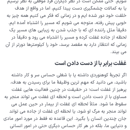
شویم. حتی ممکن است در نظر دیگران فرد موفقی به نظر برسیم
انسان متعادل‌؛ کسی که اولویت‌هایش را به درستی انتخاب
یا به کمالات چشمگیری دست پیدا کنیم، اما در واقع از هدف
می‌کند
خلقت خود دور شده ایم و در زمانی که فکر می کنیم همه چیز به
خوبی پیش رفته، متوجه می شویم که مسیر را اشتباه آمده ایم.
دقیقاً مثل راننده ای که با جذب شدن به زیبایی های مسیر یک
لحظه از جاده غفلت کرده و مسیر را اشتباه می رود و دقیقاً در
زمانی که انتظار دارد به مقصد برسد، خود را کیلومترها دورتر از آن
می بیند.
غفلت برابر با از دست دادن است
اگر تجربۀ کوهنوردی داشته یا با شغلی حساس سر و کار داشته
باشید، می دانید که مهم ترین وظیفۀ ما برای رسیدن به هدف،
پرهیز از غفلت است؛ در حقیقت در چنین فعالیت هایی غفلت
مساوی با از دست دادن است و لحظه ای غفلت می تواند منجر به
سقوط ما شود. مثلاً لحظه ای غفلت از بیمار در حین عمل می
تواند منجر به مرگ او شود، یا لحظه ای غفلت از جاده می تواند
جان چندین انسان را بگیرد. این قاعده نه فقط در مورد امور مادی
و دنیایی ما، بلکه در هر کار حساس دیگری حتی در امور انسانی