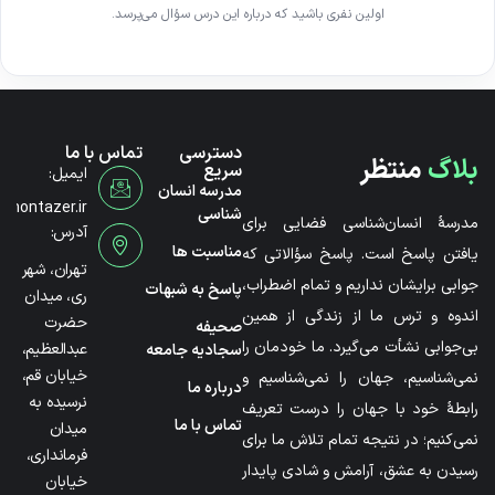
اولین نفری باشید که درباره این درس سؤال می‌پرسد.
دسترسی
تماس با ما
بلاگ
منتظر
سریع
ایمیل:
مدرسه انسان
@montazer.ir
شناسی
مدرسۀ انسان‌شناسی فضایی برای
آدرس:
مناسبت ها
یافتن پاسخ است. پاسخ سؤالاتی که
تهران، شهر
جوابی برایشان نداریم و تمام اضطراب،
پاسخ به شبهات
ری، میدان
اندوه و ترس ما از زندگی از همین
حضرت
صحیفه
بی‌جوابی نشأت می‌گیرد. ما خودمان را
عبدالعظیم،
سجادیه جامعه
خیابان قم،
نمی‌شناسیم، جهان را نمی‌شناسیم و
درباره ما
نرسیده به
رابطۀ خود با جهان را درست تعریف
تماس با ما
میدان
نمی‌کنیم؛ در نتیجه تمام تلاش ما برای
فرمانداری،
رسیدن به عشق، آرامش و شادی پایدار
خیابان