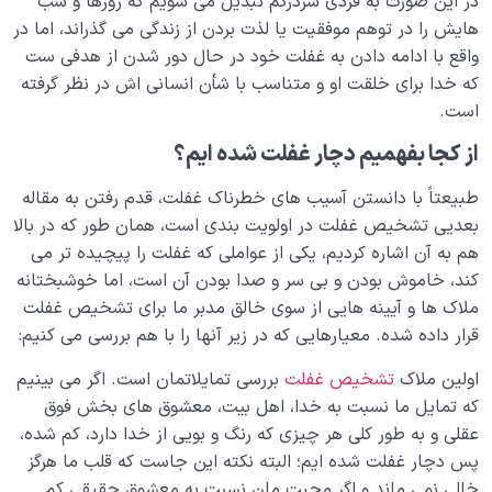
در این صورت به فردی سردرگم تبدیل می شویم که روزها و شب
هایش را در توهم موفقیت یا لذت بردن از زندگی می گذراند، اما در
واقع با ادامه دادن به غفلت خود در حال دور شدن از هدفی ست
که خدا برای خلقت او و متناسب با شأن انسانی اش در نظر گرفته
است.
از کجا بفهمیم دچار غفلت شده ایم؟
طبیعتاً با دانستن آسیب های خطرناک غفلت، قدم رفتن به مقاله
بعدیی تشخیص غفلت در اولویت بندی است، همان طور که در بالا
هم به آن اشاره کردیم، یکی از عواملی که غفلت را پیچیده تر می
کند، خاموش بودن و بی سر و صدا بودن آن است، اما خوشبختانه
ملاک ها و آیینه هایی از سوی خالق مدبر ما برای تشخیص غفلت
قرار داده شده. معیارهایی که در زیر آنها را با هم بررسی می کنیم:
اولین ملاک
تشخیص غفلت
بررسی تمایلاتمان است. اگر می بینیم
که تمایل ما نسبت به خدا، اهل بیت، معشوق های بخش فوق
عقلی و به طور کلی هر چیزی که رنگ و بویی از خدا دارد، کم شده،
پس دچار غفلت شده ایم؛ البته نکته این جاست که قلب ما هرگز
خالی نمی ماند و اگر محبت مان نسبت به معشوق حقیقی کم