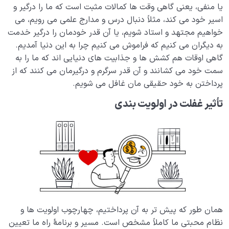
یا منفی، یعنی گاهی وقت ها کمالات مثبت است که ما را درگیر و
دهد؟
اسیر خود می کند، مثلاً دنبال درس و مدارج علمی می رویم، می
قلب جایگاه چیست؟ محل استقرار عشق و معشوق حقیقی
خواهیم مجتهد و استاد شویم، یا آن قدر خودمان را درگیر خدمت
ما کجاست؟
به دیگران می کنیم که فراموش می کنیم چرا به این دنیا آمدیم.
گاهی اوقات هم کشش ها و جذابیت های دنیایی اند که ما را به
انسان عاقل کیست؟ آیا معیار درست و واحدی برای عاقل
سمت خود می کشانند و آن قدر سرگرم و درگیرمان می کنند که از
بودن وجود دارد؟
پرداختن به خود حقیقی مان غافل می شویم.
خسران چیست؟ زیان‌کار واقعی کدام دارایی‌ها را از دست
تأثیر غفلت در اولویت بندی
می‌دهد؟
سبک زندگی انسانی چیست و چه برتری بر سایر سبک ها
دارد؟
چه کسانی دچار خسران می‌ شوند و چه کسانی از آن نجات
می‌ یابند؟
خودشناسی و تعیین اولویت ها؛ رابطه ای که ما را به هدف
خلقت می رساند
همان طور که پیش تر به آن پرداختیم، چهارچوب اولویت ها و
نظام محبتی ما کاملاً مشخص است. مسیر و برنامۀ راه ما تعیین
غفلت در اولویت بندی چگونه اتفاق می افتد؟ ملاک