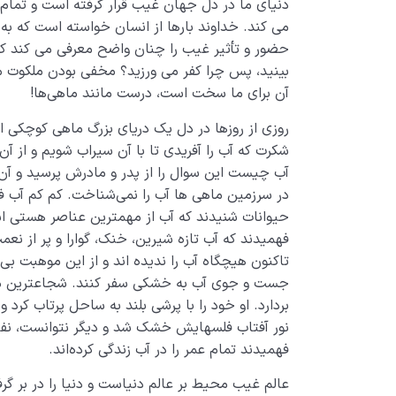
دنیای ما در دل جهان غیب قرار گرفته است و تمام 
می­ کند. خداوند بارها از انسان خواسته است که ب
بینید، پس چرا کفر می­ ورزید؟ مخفی بودن ملکوت م
آن برای ما سخت است، درست مانند ماهی‌ها!
روزی از روزها در دل یک دریای بزرگ ماهی کوچکی از
شکرت که آب را آفریدی تا با آن سیراب شویم و از آ
آب چیست این سوال را از پدر و مادرش پرسید و آن‌
در سرزمین ماهی ­ها آب را نمی‌شناخت. کم کم آب فکر 
حیوانات شنیدند که آب از مهم­ترین عناصر هستی ا­
فهمیدند که آب تازه شیرین، خنک، گوارا و پر از نعمت
تاکنون هیچ­گاه آب را ندیده­ اند و از این موهبت بی­
جست و جوی آب به خشکی سفر کنند. شجاع­ترین ماهی
بردارد. او خود را با پرشی بلند به ساحل پرتاب کرد و
نور آفتاب فلس­هایش خشک شد و دیگر نتوانست، نفس
فهمیدند تمام عمر را در آب زندگی کرده‌اند.
عالم غیب محیط بر عالم دنیاست و دنیا را در بر گ