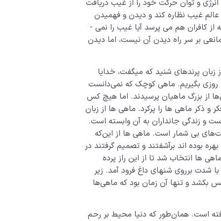
انرژی و توان حرکت خود را از غیب دریافت
ه عالم غیب نظاره کند و دیدن و فهمیدن
حضور و تأثیر غیب را چنان واضح معرفی می­ کند که از کافران هم می­ پرسد آیا غیب را نمی ­
انعی بر سر راه دیدن آن نیست، اما دیدن
 زبان پرنده­ای شنید که می­گفت، خدایا
ن روزی بگیریم. ماهی کوچک که نمی‌دانست
ها از بزرگ ماهیان پرسیدند. اما هیچ کس
و ذکر ماهی ­ها را پرکرد. ماهی­ ها از زبان
ست و زندگی جانداران به آن وابسته است.
‌های بی­ شمار است. ماهی­ ها از این‌که
 بهره بوده­ اند برآشفتند و تصمیم گرفتند در
­ ها انتخاب شد تا از این راز پرده
 با شدت برروی شن­های داغ فرود آمد. زیر
 بکشد و تنها آن زمان بود که ماهی‌ها
رفته است. همان‌طور که دنیا محیط بر رحم