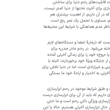
رت قابلیت­‌های رحم دنیا برای ساختن
ازی برای آخرت نه‌تنها از دنیا کمتر نیست،
که در آن داریم، از اهمیت بیشتری هم
م، مساوی­ با تحمل یک عمر رنج است.
­‌خاطر عدم هماهنگی با شرایط این محیط‌ها
ست که ذره­‌ذرۀ اعضا و دستگاه­‌های لازم
ته می­‌شود. در رحم مادر «بدن» برای
ا «روح» خود را برای زندگی آخرتی آماده
 جایگاه ویژۀ خود برخوردارند؛ البته با
ی و غیرارادی ا­ست، اما در دنیا تلاش برای
رتی به اختیار و ارادۀ خود ما بستگی
ت و طبق شرایط موجود در رحم ابزارسازی
ای داریم که باید از آن برای ابزارسازی درست
زارسازی ویژگی ذاتی رحم است و ما حتی
ر حال ابزارسازی آخرتی هستیم، حالا یا این