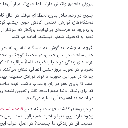
بیرونی تاحدی واکنش دارند، اما هیچ‌­کدام از آن‌ها 
جنین در رحم مادر بدون لحظه‌­ای توقف در حال ک
دستگاه‌­های گوارش، تنفس، گردش خون، چشم، گوش، زب
برای ورود به مرحله­‌ای بی‌­نهایت بزرگ­‌تر که سرشار ا
تصور و توصیف شدنی نیستند، آماده می‌کند.
اگرچه نه چشم، نه گوش، نه دستگاه تنفس، نه قدرت تف
حال ساخت در بدن جنین، در محیط کوچک و محدود رح
لازمه‌های زندگی در دنیا باخبرند، کاملاً مراقبند ک
نشود و در صورت بروز چنین اتفاقی تلاش می‌کنند تا
چراکه در غیر این ­صورت با تولد نوزادی ضعیف، بیمار
است تا پایان عمر در رنج و عذاب باشد. البته ساختن
که برای زندگی دنیا مهم است، نقش تعیین‌کننده‌ای 
در ادامه به اهمیت آن اشاره می‌کنیم.
در درس‌های گذشته فهمیدیم که طبق
قاعدۀ نسبت
وجود دارد، بین دنیا و آخرت هم برقرار است. پس حالا
اهمیت آن در زندگی ما چیست؟ در اصل جواب این س