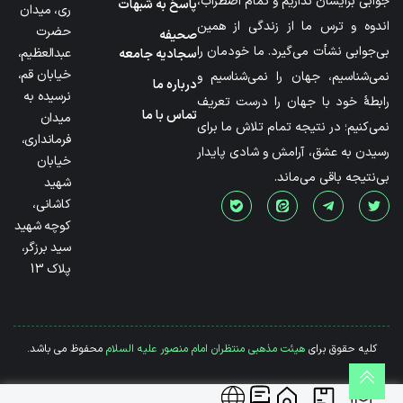
جوابی برایشان نداریم و تمام اضطراب،
پاسخ به شبهات
ری، میدان
اندوه و ترس ما از زندگی از همین
حضرت
صحیفه
بی‌جوابی نشأت می‌گیرد. ما خودمان را
عبدالعظیم،
سجادیه جامعه
خیابان قم،
نمی‌شناسیم، جهان را نمی‌شناسیم و
درباره ما
نرسیده به
رابطۀ خود با جهان را درست تعریف
تماس با ما
میدان
نمی‌کنیم؛ در نتیجه تمام تلاش ما برای
فرمانداری،
رسیدن به عشق، آرامش و شادی پایدار
خیابان
بی‌نتیجه باقی می‌ماند.
شهید
کاشانی،
کوچه شهید
سید برزگر،
پلاک 13
کلیه حقوق برای
هیئت مذهبی منتظران امام منصور علیه السلام
محفوظ می باشد.