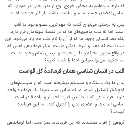
که بارها دیده‌ایم به محض خروج روح از بدن حتی در صورتی که
کسب قلب سلیم یعنی چه؟ بدون قلب سلیم چه شرایطی
تمامی اعضای جسم سالم و سلامت باشند، از کار خواهند افتاد.
خواهیم داشت؟
پس به درستی می‌توان گفت که مهم‌ترین عضو وجود ما قلب
شباهت با امام چیست؟ چه‌موقع به ضرورت شباهت با امام
است، اما نه قلب ماهیچه‌ای ما که در قفسۀ سینه‌مان قرار دارد،
می‌رسیم؟
بلکه بعد انسانی وجود ما که از آن با نام قلب هم یاد می‌شود. این
قلب است که معنا و شرط زندگی ماست. مرکز فرماندهی نفس که
راه تقرب و نزدیکی به خدا چیست و این مسیر را چگونه باید
در واقع موتور محرکه و دلیل حیات و تپیدن تمام وجود ماست.
طی کرد؟
اما چگونه می‌توانیم این ادعا را اثبات کنیم؟
پاسخ به یک سؤال پرتکرار؛ چرا باید تقلید کنیم؟!
قلب در انسان شناسی همان فرماندۀ کل قواست
نسبت دنیا به آخرت
0/24
بدن ما یک دستگاه و سیستم پیشرفته است که از سیستم‌های
کوچک‌تر تشکیل شده، اما تمام این سیستم‌ها یک فرمانده واحد
سنّت‌های الهی
0/20
دارند. فرماندهی که با داشتن قدرت اختیار و اراده قادر است
تمامی اندام‌ها و اعضای بدن را کنترل کند. اما این فرمانده
مرگ یا تولد؟
0/13
کیست؟
دنیا؛ باشگاه انسان‌سازی
0/8
گروهی از افراد معتقدند که این فرمانده، مغز است، اما فرماندهی