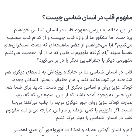
هدف خلقت و جایگاه انسان
0/7
نقش الگو در حیات انسان
0/18
مفهوم قلب در انسان شناسی چیست؟
در این مقاله به بررسی مفهوم قلب در انسان شناسی خواهیم
نقش مربی در تربیت اخلاقی و رسیدن به کمال انسانی
پرداخت، اما منظور ما از واژه قلب چیست و از کدام قلب صحبت
چیست؟
می‌کنیم؟ آیا می‌خواهیم از عضو ماهیچه‌ای که پشت استخوان‌های
اصالت تخصص چیست؟ چرا رجوع به متخصص همه
قفسۀ سینه آرام گرفته بگوییم یا قلبی که ما از آن صحبت می‌کنیم
گیرترین اصل عقلی جهان است؟
مفهومی دیگر با جغرافیایی دیگر را در بر می‌گیرد؟
متخصص امور انسانی کیست؟ چرا انسان به یک متخصص
قلب در انسان شناسی بنا بر جایگاه ویژه‌اش به نام‌های دیگری هم
نیازی مداوم دارد؟
شناخته‌ می‌شود مانند نفس، من حقیقی، بخش انسانی وجود،
کودک عزیز روان و اسامی دیگری از این دست. شاید برای شما هم
شدن یا صیرورت انسان یعنی چه و به چه فرآیندی گفته
این حس به وجود آمده ‌باشد که از بین اسم‌هایی که گفتیم،
می‌شود؟
عبارت کودک عزیز روان جور دیگری توجه را جلب می‌کند؛ بی‌جا
ضرورت اصالت تخصص چیست؟ آیا بدون این اصل به
نسیت اگر بگوییم با کمی توقف بر سر این عبارت می‌توانیم مفهوم
هدف خلقت خود می‌رسیم؟
قلب در انسان شناسی را بهتر درک کنیم.
تعریف دین و کارکرد دین در زندگی امروزه ما چیست؟
نام و نشان گوشی همراه و امکانات جورواجور آن هیچ اهمیتی