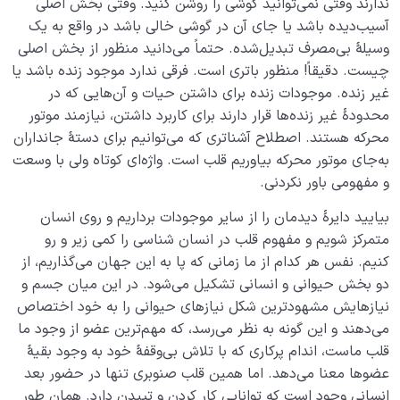
ندارند وقتی نمی‌توانید گوشی را روشن کنید. وقتی بخش اصلی
آیا قرآن منشور خلقت است؟ رابطۀ میان قرآن و سایر
آسیب‌دیده باشد یا جای آن در گوشی خالی باشد در واقع به یک
مخلوقات چیست؟
وسیلۀ بی‌مصرف تبدیل‌شده. حتماً می‌دانید منظور از بخش اصلی
چیست. دقیقاً! منظور باتری است. فرقی ندارد موجود زنده باشد یا
رابطه قرآن با نفس ما چیست؟ آیا به‌تنهایی می‌توانیم قرآن را
غیر زنده. موجودات زنده برای داشتن حیات و آن‌هایی که در
بفهمیم؟
محدودۀ غیر زنده‌ها قرار دارند برای کاربرد داشتن، نیازمند موتور
نقش پیامبران در حرکت انسانی ما چیست؟ ضرورت این
محرکه هستند. اصطلاح آشناتری که می‌توانیم برای دستۀ جانداران
نقش از کجا مشخص می‌شود؟
به‌جای موتور محرکه بیاوریم قلب است. واژه‌ای کوتاه ولی با وسعت
و مفهومی باور نکردنی.
ضرورت وجود امام معصوم در جامعه چیست و اگر نباشد
چه می‌شود؟
بیایید دایرۀ دیدمان را از سایر موجودات برداریم و روی انسان
متمرکز شویم و مفهوم قلب در انسان شناسی را کمی زیر و رو
چرا باید امام معصوم باشد؟ آیا عصمت امام اختیاری است؟
کنیم. نفس هر کدام از ما زمانی که پا به این جهان می‌گذاریم، از
چه کسی می‌تواند بهترین الگو برای زندگی ما باشد؟
دو بخش حیوانی و انسانی تشکیل می‌شود. در این میان جسم و
نیازهایش مشهودترین شکل نیازهای حیوانی را به خود اختصاص
آیا انسان تمام یا کامل وجود دارد، شناخت او چه فایده ای
می‌دهند و این گونه به نظر می‌رسد، که مهم‌ترین عضو از وجود ما
برای ما دارد؟
قلب ماست، اندام پرکاری که با تلاش بی‌وقفۀ خود به وجود بقیۀ
عضوها معنا می‌د‌هد. اما همین قلب صنوبری تنها در حضور بعد
نقش و جایگاه قلب در انسان شناسی و حیات معنوی انسان
انسانی وجود است که توانایی کار کردن و تپیدن دارد. همان طور
چیست؟