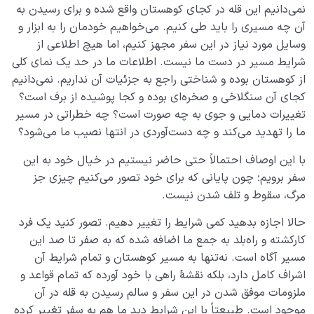
نمی‌دانیم این قله در کجای کوهستان واقع شده و برای رسیدن به
آیا قرآن منشور خلقت است؟ رابطۀ میان قرآن و سایر
آن چه مسیری را باید طی کنیم. می‌خواهیم خودمان را به ابزار و
مخلوقات چیست؟
وسایل مورد نیاز در این سفر مجهز کنیم، اما هیچ اطلاعی از
رابطه قرآن با نفس ما چیست؟ آیا به‌تنهایی می‌توانیم قرآن را
شرایط مسیر در دست ما نیست. اطلاعات ما در حد یک نمای کلی
بفهمیم؟
از کوهستان بوده و شناختی راجع به جزئیات آن نداریم. نمی‌دانیم
کجای آن سنگلاخی و صخره‌ای بوده و کجا پوشیده از برف است؟
نقش پیامبران در حرکت انسانی ما چیست؟ ضرورت این
تغییرات دمایی و جوی به چه صورت است؟ چه خطراتی در مسیر
نقش از کجا مشخص می‌شود؟
ما را تهدید می‌کند و چه دست‌آوردی در انتها نصیب ما می‌شود؟
ضرورت وجود امام معصوم در جامعه چیست و اگر نباشد
با این اوصاف احتمالاً حتی حاضر نیستیم در خیال خود به این
چه می‌شود؟
سفر برویم؛ چون پایانی که برای خود تصور می‌کنیم چیزی جز
چرا باید امام معصوم باشد؟ آیا عصمت امام اختیاری است؟
مرگ، سقوط و تلف شدن نیست.
حالا اجازه بدهید کمی شرایط را تغییر دهیم. تصور کنید یک فرد
چه کسی می‌تواند بهترین الگو برای زندگی ما باشد؟
کارکشته و راه‌بلد به جمع ما اضافه شده که به صفر تا صد این
آیا انسان تمام یا کامل وجود دارد، شناخت او چه فایده ای
مسیر آگاه است. نه‌تنها به مسیر کوهستان و تمام شرایط آن
برای ما دارد؟
اشراف کامل دارد، بلکه نقشۀ راهی با خود آورده که تمام قواعد و
ملزومات موفق شدن در این سفر و سالم رسیدن به قله در آن
نقش و جایگاه قلب در انسان شناسی و حیات معنوی انسان
موجود است. طبیعتاً با این شرایط دید ما هم به سفر تغییر کرده
چیست؟