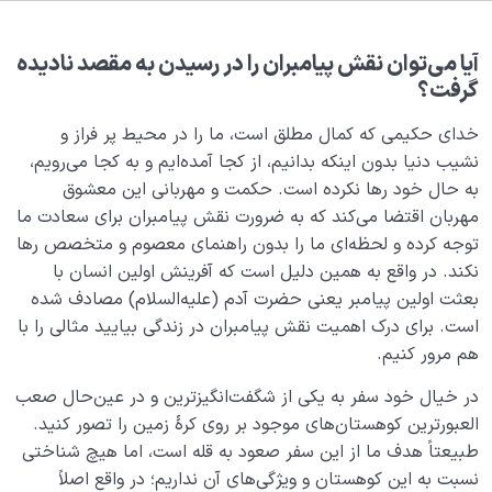
هدف خلقت و جایگاه انسان
0/7
نقش الگو در حیات انسان
0/18
آیا می‌توان نقش پیامبران را در رسیدن به مقصد نادیده
گرفت؟
نقش مربی در تربیت اخلاقی و رسیدن به کمال انسانی
خدای حکیمی که کمال مطلق است، ما را در محیط پر فراز و
چیست؟
نشیب دنیا بدون اینکه بدانیم، از کجا آمده‌ایم و به کجا می‌رویم،
اصالت تخصص چیست؟ چرا رجوع به متخصص همه
به حال خود رها نکرده است. حکمت و مهربانی این معشوق
گیرترین اصل عقلی جهان است؟
مهربان اقتضا می‌­کند که به ضرورت نقش پیامبران برای سعادت ما
توجه کرده و لحظه­‌ای ما را بدون راهنمای معصوم و متخصص رها
متخصص امور انسانی کیست؟ چرا انسان به یک متخصص
نکند. در واقع به همین دلیل است که آفرینش اولین انسان با
نیازی مداوم دارد؟
بعثت اولین پیامبر یعنی حضرت آدم (علیه‌السلام) مصادف شده
است. برای درک اهمیت نقش پیامبران در زندگی بیایید مثالی را با
شدن یا صیرورت انسان یعنی چه و به چه فرآیندی گفته
می‌شود؟
هم مرور کنیم.
در خیال خود سفر به یکی از شگفت‌انگیزترین و در عین‌حال صعب
ضرورت اصالت تخصص چیست؟ آیا بدون این اصل به
هدف خلقت خود می‌رسیم؟
العبورترین کوهستان‌های موجود بر روی کرۀ زمین را تصور کنید.
طبیعتاً هدف ما از این سفر صعود به قله است، اما هیچ شناختی
تعریف دین و کارکرد دین در زندگی امروزه ما چیست؟
نسبت به این کوهستان و ویژگی‌های آن نداریم؛ در واقع اصلاً