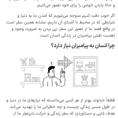
و حالا پایان خوشی را برای خود تصور می‌کنیم.
کسب قلب سلیم یعنی چه؟ بدون قلب سلیم چه شرایطی
اگر خوب دقت کنیم متوجه می‌شویم که آمدن ما به دنیا و
خواهیم داشت؟
شرایطی که در محیط نا آشنای آن داریم، مشابه همین سفر است.
شباهت با امام چیست؟ چه‌موقع به ضرورت شباهت با امام
در واقع قصد ما از تصور این سفر، پی بردن به ضرورت وجود و
می‌رسیم؟
اهمیت نقش پیامبران در زندگی انسان است.
راه تقرب و نزدیکی به خدا چیست و این مسیر را چگونه باید
چرا انسان به پیامبران نیاز دارد؟
طی کرد؟
پاسخ به یک سؤال پرتکرار؛ چرا باید تقلید کنیم؟!
نسبت دنیا به آخرت
0/24
سنّت‌های الهی
0/20
مرگ یا تولد؟
0/13
قطعاً خداوند بهتر از هر کسی می‌دانسته که نیازهای ما در دنیا و
در طول مسیر زندگی چیست و چه خطراتی ما را تهدید می‌کند.
دنیا؛ باشگاه انسان‌سازی
0/8
هدف غایی و دستاوردی که سفر زندگی و حرکت دایره‌وار ما از