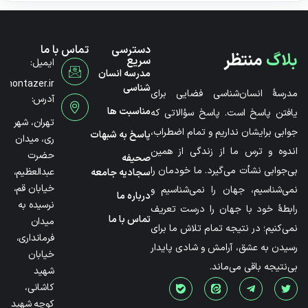
دسترسی
تماس با ما
بلاگ
منتظر
سریع
ایمیل:
مدرسه انسان
@montazer.ir
شناسی
مدرسۀ انسان‌شناسی فضایی برای
آدرس:
مناسبت ها
یافتن پاسخ است. پاسخ سؤالاتی که
تهران، شهر
جوابی برایشان نداریم و تمام اضطراب،
پاسخ به شبهات
ری، میدان
اندوه و ترس ما از زندگی از همین
حضرت
صحیفه
بی‌جوابی نشأت می‌گیرد. ما خودمان را
عبدالعظیم،
سجادیه جامعه
خیابان قم،
نمی‌شناسیم، جهان را نمی‌شناسیم و
درباره ما
نرسیده به
رابطۀ خود با جهان را درست تعریف
تماس با ما
میدان
نمی‌کنیم؛ در نتیجه تمام تلاش ما برای
فرمانداری،
رسیدن به عشق، آرامش و شادی پایدار
خیابان
بی‌نتیجه باقی می‌ماند.
شهید
کاشانی،
کوچه شهید