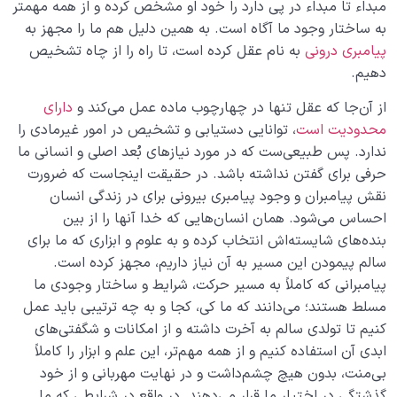
مبداء تا مبداء در پی دارد را خود او مشخص کرده و از همه مهمتر
چگونه انسان شویم؟
0/18
به ساختار وجود ما آگاه است. به همین دلیل هم ما را مجهز به
پیامبری درونی
به نام عقل کرده است، تا راه را از چاه تشخیص
دهیم.
از آن‌جا که عقل تنها در چهارچوب ماده عمل می‌کند و
دارای
محدودیت است
، توانایی دستیابی و تشخیص در امور غیرمادی را
ندارد. پس طبیعی‌ست که در مورد نیازهای بُعد اصلی و انسانی ما
حرفی برای گفتن نداشته باشد. در حقیقت اینجاست که ضرورت
نقش پیامبران و وجود پیامبری بیرونی برای در زندگی انسان
احساس می‌شود. همان انسان‌هایی که خدا آنها را از بین
بنده‌های شایسته‌اش انتخاب کرده و به علوم و ابزاری که ما برای
سالم پیمودن این مسیر به آن نیاز داریم، مجهز کرده است.
پیامبرانی که کاملاً به مسیر حرکت، شرایط و ساختار وجودی ما
مسلط هستند؛ می‌دانند که ما کی، کجا و به چه ترتیبی باید عمل
کنیم تا تولدی سالم به آخرت داشته و از امکانات و شگفتی‌های
ابدی آن استفاده کنیم و از همه مهم‌تر، این علم و ابزار را کاملاً
بی‌منت، بدون هیچ چشم‌داشت و در نهایت مهربانی و از خود
گذشتگی در اختیار ما قرار می‌دهند. در واقع در شرایطی که ما