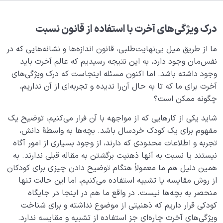
هدف خلقت و جایگاه انسان
0/7
نقش الگو در حیات انسان
0/18
درک ویژگی‌های آخرت با استفاده از قانون نسبت
ما از طریق میل بی‌نهایت‌طلبی، قانون اندازه‌ها و نشانه‌هایی که در
نسبت دنیا به آخرت
0/24
نفس‌مان وجود دارد، به این نتیجه رسیدیم که عالم آخرت باید
سنّت‌های الهی
وجود داشته باشد. اما اکنون مسئله اینجاست که درک ویژگی‌های
0/20
آخرت برای ما که تا به حال آن‌را ندیده و تجربه‌ای از آن نداریم،
چگونه ممکن است؟
سنت‌های الهی، فرمول‌ها و قواعد ریاضی حاکم بر خلقت‌اند
شاید یکی از کارهایی که از مواجهه با آن فرار می‌کنیم، توضیح یک
قانون قضا و قدر چیست و چگونه امور را به هم مربوط می
مفهوم برای یک کودک خردسال باشد. بچه‌ها به واسطۀ دانش،
کند؟
تجربه و اطلاعات محدودی که دارند، از وجود بسیاری از امور آگاه
رابطه قضا و قدر چیست؟ این قانون در کجای زندگی من
نیستند یا نسبت به آنها ذهنیت برگشتن به مقاله قبلی ندارند. به
قرار دارد؟
همین دلیل هم ما معمولاً هنگام توضیح دادن چیزی برای کودکان
از روش مقایسه یا تشبیه استفاده می‌کنیم، اما این حالت تنها
تعریف عمل چیست و اعمال ما چه کارکردی در زندگی‌مان
منحصر به بچه‌ها نیست. در واقع ما هم در اینجا در جایگاه
دارند؟
کودکی قرار داریم که ذهنیتی از موضوع نداشته و برای شناخت
قانون عمل و عکس‌العمل چیست و چه نقشی در نظام
ویژگی‌های آخرت چاره‌ای جز استفاده از تشبیه و مقایسه ندارد.