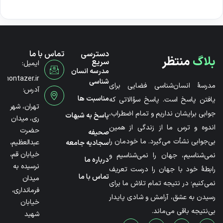
دسترسی
تماس با ما
بلاگ
منتظر
سریع
ایمیل:
مدرسه انسان
@montazer.ir
شناسی
مدرسۀ انسان‌شناسی فضایی برای
آدرس:
مناسبت ها
یافتن پاسخ است. پاسخ سؤالاتی که
تهران، شهر
جوابی برایشان نداریم و تمام اضطراب،
پاسخ به شبهات
ری، میدان
اندوه و ترس ما از زندگی از همین
حضرت
صحیفه
بی‌جوابی نشأت می‌گیرد. ما خودمان را
عبدالعظیم،
سجادیه جامعه
خیابان قم،
نمی‌شناسیم، جهان را نمی‌شناسیم و
درباره ما
نرسیده به
رابطۀ خود با جهان را درست تعریف
تماس با ما
میدان
نمی‌کنیم؛ در نتیجه تمام تلاش ما برای
فرمانداری،
رسیدن به عشق، آرامش و شادی پایدار
خیابان
بی‌نتیجه باقی می‌ماند.
شهید