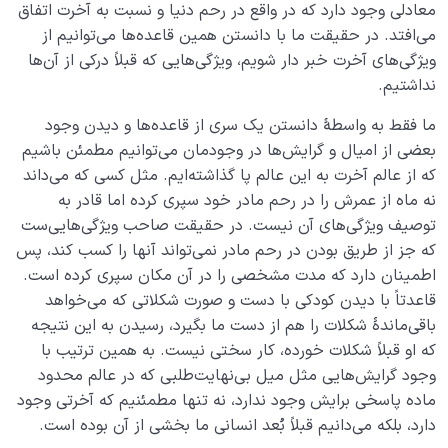
دلایل عقلی اثبات معاد چیست؟ آیا عالمی غیر از دنیا وجود
معادلی وجود دارد که در واقع در رحم دنیا و نسبت به آخرت اتفاق
دارد؟
می‌افتد. در حقیقت ما با دانستن همین قاعده‌ها می‌توانیم از
ویژگی‌های آخرت خبر دار شویم، ویژگی‌هایی که قبلاً درکی از آن‌ها
ویژگی‌های آخرت چیست؟ عالم پس از مرگ چه جور جایی
نداشتیم.
است؟
ما فقط به واسطۀ دانستن یک سری از قاعده‌ها و دیدن وجود
مهم‌ترین ویژگی‌ها و شباهت‌های دنیا و آخرت چیست؟
بعضی از امیال و گرایش‌ها در وجودمان می‌توانیم مطمئن باشیم
که از عالم آخرت به این عالم پا گذاشته‌ایم. مثل کسی که می‌داند
تفاوت‌های دنیا و آخرت چیست و هرکدام چه برتری‌هایی
نسبت به هم دارند؟
نه ماه از عمرش را در رحم مادر خود سپری کرده اما قادر به
توصیف ویژگی‌های آن نیست. در حقیقت صاحب ویژگی‌هایی‌ست
اعتقاد یا عدم اعتقاد به آخرت چه تاثیری بر سبک زندگی ما
که جز از طریق بودن در رحم مادر نمی‌تواند آنها را کسب کند، پس
دارد؟
اطمینان دارد که مدت مشخصی را در آن مکان سپری کرده است.
قاعدتاً با دیدن کودکی با دست و صورت شکلاتی که می‌خواهد
چگونه تحمل سختی‌ ها را آسان و لذت‌ بخش کنیم؟
باقی‌ماندۀ شکلات را هم از دست ما بگیرد، رسیدن به این نتیجه
احساس غم در اثر چه عواملی به‌ وجود می‌ آید و چگونه
که او قبلاً شکلات خورده، کار سختی نیست. به همین ترتیب با
درمان می‌ شود؟
وجود گرایش‌هایی مثل میل بی‌نهایت‌طلبی که در عالم محدود
ماده پاسخی برایش وجود ندارد، نه تنها مطمئنیم که آخرتی وجود
مشکلات دنیا برای چیست و کدام بخش از وجود ما را درگیر
دارد، بلکه می‌دانیم قبلاً بُعد انسانی ما بخشی از آن بوده است.
می کند؟