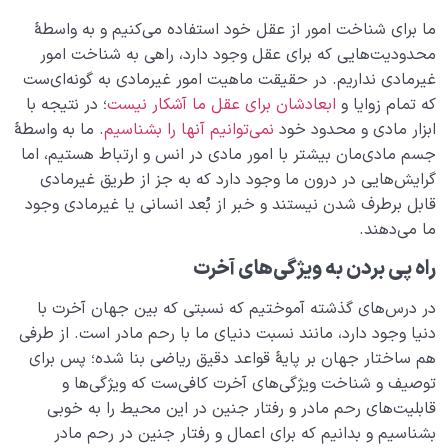
ریاضی خلقت دارد؟
ما برای شناخت امور از عقل خود استفاده می‌کنیم و به واسطۀ
دنیا مزرعه آخرت است | آخرت محصول عملکرد ما در
محدودیت‌هایی که برای عقل وجود دارد، راهی به شناخت امور
دنیاست
غیرمادی نداریم. در حقیقت ماهیت امور غیرمادی به گونه‌ای‌ست
که تمام زوایا و
ابعادشان برای عقل ما آشکار نیست
؛ در نتیجه با
اعمال ما در رحم دنیا چه شباهتی با اعمال جنین در رحم
ابزار مادی و محدود خود
نمی‌توانیم آنها را بشناسیم
. ما به واسطۀ
مادر دارد؟
جسم مادی‌مان بیشتر با امور مادی در انس و ارتباط هستیم، اما
علت تفاوتهای فردی چیست و چرا شخصیت افراد باهم
گرایش‌هایی در درون ما وجود دارد که به جز از طریق غیرمادی
متفاوت است؟
قابل برطرف شدن نیستند و خبر از بُعد انسانی یا غیرمادی وجود
ما می‌دهند.
رابطه عمل و اخلاق چیست و آیا اخلاق قابل تغییر است؟
راه پی بردن به ویژگی‌های آخرت
رابطه ظاهر و باطن چگونه رابطه‌ای است، کسب‌های ما
چگونه باطنمان را میسازند؟
در درس‌های گذشته آموختیم که نسبتی که بین جهان آخرت با
دنیا وجود دارد، مانند نسبت دنیای ما با رحم مادر است. از طرفی
نقش اندازه در زندگی ما و جهان خلقت چیست؟
هم ساختار جهان بر پایۀ قواعد دقیق ریاضی بنا شده؛ پس برای
توصیف و شناخت ویژگی‌های آخرت کافی‌ست که ویژگی‌ها و
انسان شناسی چگونه به ما در تشخیص مشکلات روحی
قابلیت‌های رحم مادر و رفتار جنین در این محیط را به خوبی
کمک می‌کند؟
بشناسیم و بدانیم که برای اعمال و رفتار جنین در رحم مادر