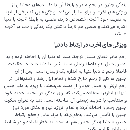
زندگی جنین در رحم مادر و رابطۀ آن با دنیا درهای مختلفی از
مرگ یا تولد؟
0/13
ویژگی‌های آخرت را برای ما باز می‌کند. ویژگی‌هایی که برخی از آنها
به تعریف خود آخرت اختصاص دارند، بعضی به رابطۀ آخرت با دنیا
دنیا؛ باشگاه انسان‌سازی
0/8
اشاره می‌کنند و بعضی هم لازمۀ داشتن یک زندگی راحت در آخرت
هستند.
چگونه انسان شویم؟
0/18
ویژگی‌های آخرت در ارتباط با دنیا
رحم مادر فضای بسیار کوچکی‌ست که دنیا آن را احاطه کرده و به
همین دلیل هم فاصلۀ زمانی بسیار کمی با دنیا دارد. در حقیقت
فاصلۀ رحم تا دنیا تنها به اندازۀ یک زایمان است. پس از آن
جنین به کلی از رحم خارج شده و تمام ابزار رشد و تغذیه‌اش در
رحم ارزش و اعتبار خود را از دست می‌دهند. با ورود به دنیا جنین
تنها از ابزاری استفاده می‌‌کند، که برای زندگی در محیط جدید خود
و متناسب با شرایط زیستی آن ساخته است. دنیا به عنوان ملکوت
جنین رحم را احاطه کرده و تمام انرژی، نیرو و غذای مورد نیاز
جنین را تأمین می‌کند. به‌طوری‌که با مرگ مادر و قطع ارتباط
جنین با دنیا زندگی جنین هم به شدت به خطر افتاده و در شرایط
اضطراری قرار می‌گیرد.