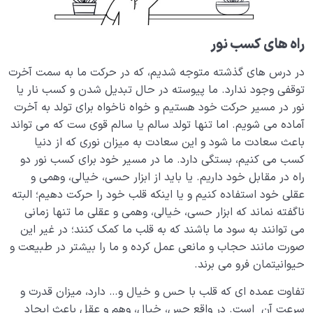
تشخیص آن چیست؟
راه‌ های کسب نور
مبنای عشق و نفرت و حب و بغض‌ ما نسبت به دیگران چه
باید باشد؟
در درس های گذشته متوجه شدیم، که در حرکت ما به سمت آخرت
ساختار نفس ما چه رابطه‌ای با اسماء و صفات خدا دارد؟
توقفی وجود ندارد. ما پیوسته در حال تبدیل شدن و کسب نار یا
نور در مسیر حرکت خود هستیم و خواه ناخواه برای تولد به آخرت
بیماری روح و نفس چیست؟ چرا و چگونه قلب ما بیمار می
آماده می شویم. اما تنها تولد سالم یا سالم قوی ست که می تواند
شود؟
باعث سعادت ما شود و این سعادت به میزان نوری که از دنیا
کسب می کنیم، بستگی دارد. ما در مسیر خود برای کسب نور دو
چگونه با خیال پردازی می‌توان به قلب سلیم و خوشبختی
راه در مقابل خود داریم. یا باید از ابزار حسی، خیالی، وهمی و
جاودانه رسید؟
عقلی خود استفاده کنیم و یا اینکه قلب خود را حرکت دهیم؛ البته
چرا قلب سریع ترین ابزار برای حرکت به سمت آخرت است؟
ناگفته نماند که ابزار حسی، خیالی، وهمی و عقلی ما تنها زمانی
می توانند به سود ما باشند که به قلب ما کمک کنند؛ در غیر این
تعادل چیست؟ اهمیت تعادل و ضرورت برقراری تعادل
صورت مانند حجاب و مانعی عمل کرده و ما را بیشتر در طبیعت و
انسانی در زندگی
حیوانیتمان فرو می برند.
افراط و تفریط در تغذیه قوای نفس چگونه ما را زمین‌گیر
تفاوت عمده ای که قلب با حس و خیال و… دارد، میزان قدرت و
می‌کند؟
سرعت آن است. در واقع حس، خیال، وهم و عقل باعث ایجاد