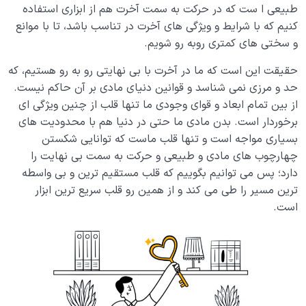
طبیعی ا ست که در حرکت به سمت آخرت هم از ابزاری استفاده
دهد؟
کنیم که با شرایط و ویژگی های آخرت در تناسب باشد، تا با موانع
قلب جایگاه چیست؟ محل استقرار عشق و معشوق حقیقی
و سختی های کمتری روبه رو شویم.
ما کجاست؟
حقیقت این است که ما در آخرت با بی نهایتی رو به رو هستیم، که
انسان عاقل کیست؟ آیا معیار درست و واحدی برای عاقل
حد و مرزی نمی شناسد و قوانین دنیای مادی بر آن حاکم نیست.
بودن وجود دارد؟
از بین تمام ابعاد و قوای وجودی ما تنها قلب از چنین ویژگی ای
برخوردار است. بدن مادی ما حتی در دنیا هم با محدودیت های
خسران چیست؟ زیان‌کار واقعی کدام دارایی‌ها را از دست
بسیاری مواجه است و تنها قلب ماست که توانایی شکستن
می‌دهد؟
چهارچوب های مادی و طبیعی و حرکت به سمت بی نهایت را
دارد؛ پس می توانیم بگوییم که قلب مستقیم ترین و بی واسطه
سبک زندگی انسانی چیست و چه برتری بر سایر سبک ها
دارد؟
ترین مسیر را طی می کند و از همین رو قلب سریع ترین ابزار
است.
چه کسانی دچار خسران می‌ شوند و چه کسانی از آن نجات
می‌ یابند؟
خودشناسی و تعیین اولویت ها؛ رابطه ای که ما را به هدف
خلقت می رساند
غفلت در اولویت بندی چگونه اتفاق می افتد؟ ملاک