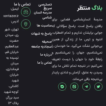
دسترسی
تماس با ما
بلاگ
منتظر
سریع
ایمیل:
مدرسه انسان
@montazer.ir
شناسی
مدرسۀ انسان‌شناسی فضایی برای
آدرس:
مناسبت ها
یافتن پاسخ است. پاسخ سؤالاتی که
تهران، شهر
جوابی برایشان نداریم و تمام اضطراب،
پاسخ به شبهات
ری، میدان
اندوه و ترس ما از زندگی از همین
حضرت
صحیفه
بی‌جوابی نشأت می‌گیرد. ما خودمان را
عبدالعظیم،
سجادیه جامعه
خیابان قم،
نمی‌شناسیم، جهان را نمی‌شناسیم و
درباره ما
نرسیده به
رابطۀ خود با جهان را درست تعریف
تماس با ما
میدان
نمی‌کنیم؛ در نتیجه تمام تلاش ما برای
فرمانداری،
رسیدن به عشق، آرامش و شادی پایدار
خیابان
بی‌نتیجه باقی می‌ماند.
شهید
کاشانی،
کوچه شهید
سید برزگر،
پلاک 13