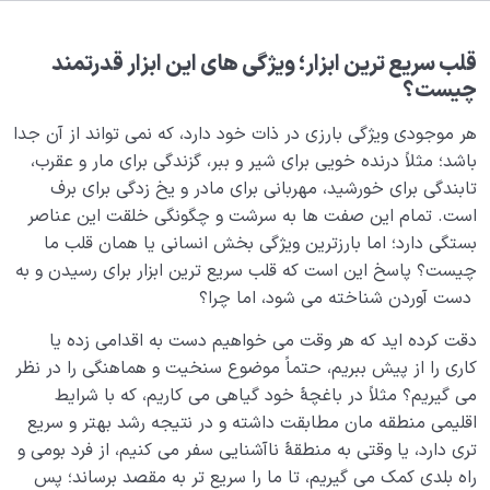
هدف خلقت و جایگاه انسان
0/7
نقش الگو در حیات انسان
0/18
قلب سریع ترین ابزار؛ ویژگی‌ های این ابزار قدرتمند
چیست؟
نسبت دنیا به آخرت
0/24
هر موجودی ویژگی بارزی در ذات خود دارد، که نمی تواند از آن جدا
سنّت‌های الهی
باشد؛ مثلاً درنده خویی برای شیر و ببر، گزندگی برای مار و عقرب،
0/20
تابندگی برای خورشید، مهربانی برای مادر و یخ زدگی برای برف
مرگ یا تولد؟
0/13
است. تمام این صفت ها به سرشت و چگونگی خلقت این عناصر
بستگی دارد؛ اما بارزترین ویژگی بخش انسانی یا همان قلب ما
دنیا؛ باشگاه انسان‌سازی
0/8
چیست؟ پاسخ این است که قلب سریع ترین ابزار برای رسیدن و به
دست آوردن شناخته می شود، اما چرا؟
چگونه انسان شویم؟
0/18
دقت کرده اید که هر وقت می خواهیم دست به اقدامی زده یا
کاری را از پیش ببریم، حتماً موضوع سنخیت و هماهنگی را در نظر
حیات قلب و رسیدن به تپش قلب، اولین گام در مسیر انسان
می گیریم؟ مثلاً در باغچۀ خود گیاهی می کاریم، که با شرایط
شدن
اقلیمی منطقه مان مطابقت داشته و در نتیجه رشد بهتر و سریع
اولویت های زندگی خود را از روی چه شاخصی تعیین کنیم؟
تری دارد، یا وقتی به منطقۀ ناآشنایی سفر می کنیم، از فرد بومی و
راه بلدی کمک می گیریم، تا ما را سریع تر به مقصد برساند؛ پس
من و انواع عشق؛ فطرت کدام معشوق را در اولویت قرار می