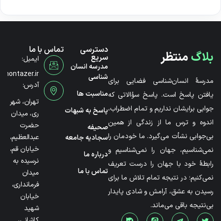
دسترسی
تماس با ما
بلاگ
منتظر
سریع
ایمیل:
مدرسه انسان
@montazer.ir
شناسی
مدرسۀ انسان‌شناسی فضایی برای
آدرس:
مناسبت ها
یافتن پاسخ است. پاسخ سؤالاتی که
تهران، شهر
جوابی برایشان نداریم و تمام اضطراب،
پاسخ به شبهات
ری، میدان
اندوه و ترس ما از زندگی از همین
حضرت
صحیفه
بی‌جوابی نشأت می‌گیرد. ما خودمان را
عبدالعظیم،
سجادیه جامعه
خیابان قم،
نمی‌شناسیم، جهان را نمی‌شناسیم و
درباره ما
نرسیده به
رابطۀ خود با جهان را درست تعریف
تماس با ما
میدان
نمی‌کنیم؛ در نتیجه تمام تلاش ما برای
فرمانداری،
رسیدن به عشق، آرامش و شادی پایدار
خیابان
بی‌نتیجه باقی می‌ماند.
شهید
کاشانی،