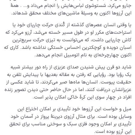
جارو می‌کرد، شست­و­شوی لباس‌هایش را انجام می‌داد و… . همۀ
این آرزوها اکنون به وسیلۀ ماشین‌های مختلف محقق شده­اند.
یا وقتی انسان عصرهای گذشته از کُندی حرکت چارپای خود یا
استراحت‌های مکرر او در طول مسیر خسته می‌شد، آرزو می‌کرد که
کاش چارپایی داشت، که می‌توانست به تیزی حرکت سریع‌ترین
اسبان دویده و کوچکترین احساس خستگی نداشته باشد. کاری که
اکنون چهارچرخه‌ای به نام اتومبیل انجام می‌دهد.
شاید دو قرن پیش شنیدن صدای عزیزی از راه دور بیشتر شبیه
یک رؤیا بود. رؤیایی که رفتن به مقاله بعدیها با پیدایش تلفن به
حقیقت پیوست. انسان‌ها ماه‌ها صبر می‌کردند، تا شاید عکسی از
عزیزانشان دریافت کنند، اما در حال حاضر حتی دیدن تصویر زنده
افراد در چهار سوی این کرۀ خاکی امکان پذیر است.
میل و خواست این آرزوها خود تأییدی بر امکان اختراع این
وسایل بوده است. برای مثال آرزوی دیرینۀ پرواز در آسمان خود
تأییدی بر امکان وجود فلزی سبک و سوختی مناسب برای تحقق
این آرزو بوده است.