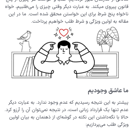
مفهوم بی نهایت چیست؟ آیا انسان موجود بی‌ نهایت
قانون پیروی می­کند. به عبارت دیگر وقتی چیزی را می‌طلبیم، خواه
طلبی است؟
ناخواه پنج شرط برای این خواستن محقق شده است. ما در این
مقاله به اولین ویژگی و شرط طلب خواهیم پرداخت.
انسان چه چیزی نیست؟
0/24
نظام محبتی انسان
0/20
هدف خلقت و جایگاه انسان
0/7
نقش الگو در حیات انسان
0/18
نسبت دنیا به آخرت
0/24
ما عاشق وجودیم
سنّت‌های الهی
0/20
پیشتر به این نتیجه رسیدیم که عدم وجود ندارد. به عبارت دیگر
عدم تنها یک قرارداد زبانی است، در نتیجه نمی‌توان آن را آرزو کرد.
مرگ یا تولد؟
0/13
حالا با نگه‌داشتن این نکته در گوشه‌ای از ذهنمان به بیان اولین
ویژگی طلب می‌پردازیم:
دنیا؛ باشگاه انسان‌سازی
0/8