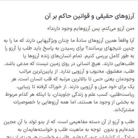
مرگ چیست؟ انسان با مرگ نابود می شود یا شروعی دوباره
خواهد داشت؟
آرزوهای حقیقی و قوانین حاکم بر آن
آرزو چیست؟ 5 روش تأثیرگذار در آرزو کردن
«من آرزو می‌کنم، پس آرزوهایم وجود دارند!»
ندانستن رابطه قوانین خلقت جهان با آرزوها چه آسیبی به
آیا واقعاً همین آرزوهای سادۀ ما چنان ویژگی­هایی دارند که ما را به
ما می زند؟
چنین نتیجه­ای برسانند؟ برای رسیدن به پاسخ باید طلب یا آرزو را
به طور کامل بررسی کنیم. تمام انسان‌های زنده آرزوها یا
چگونه آرزو کنیم؟ | قانون اول آرزوها، آرزوهای حقیقی
طلب‌هایی دارند. هیچ انسانی در روی زمین نیست که مدعی باشد،
طلب، معشوق، محبوب و آرزویی ندارد. از پایین‌ترین مراتب
آرزوهای دوست داشتنی ، معرفی قانون دوم آرزوها
وجودمان یعنی حس تا بالاترین مرتبه که قلب انسان است، هر
آرزوهای دست یافتنی و ظرفیت های من
یک برای خود میل و آرزویی دارند. از خوراک گرفته تا زیبایی،
ریاست‌طلبی، کسب علم و زندگی جاویدان، با اینکه هر کدام مربوط
بهترین آرزو چیست؛ مهم‌ترین قانون شناخت آرزوها کدام
به بخشی از وجود ما هستند، اما همه آرزوهایی با خصوصیات
است؟
مشترک‌اند.
از تجربه تا آرزو کردن، مهم ترین قانون آرزوی خوب
طلب و آرزو از آن دسته مفاهیمی است، که از بدو تولد با آن عجین
شده‌ایم و بدون‌ توجه به ماهیت طلب و خواسته‌هایمان به
آیا موجود بی‌نهایت‌ و نامحدودی در جهان وجود دارد؟
سادگی از کنارشان عبور کرده‌ایم. طلب و خواست هر چیزی از پنج