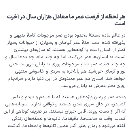
هدف خلقت و جایگاه انسان
0/7
نقش الگو در حیات انسان
0/18
هر لحظه از فرصت عمر ما معادل هزاران سال در آخرت
است
نسبت دنیا به آخرت
0/24
در عالم ماده مسئلۀ محدود بودن عمر موجودات کاملاً بدیهی‌ و
پذیرفته شده است؛ مثلاً عمر گیاهان و بسیاری از حیوانات بسیار
آیا تکنولوژی‌ های پیشرفته می‌ توانند جاودانگی انسان را
کمتر از انسان است یا گونه‌هایی هستند که سال‌های بیشتری
تحقق بخشند؟!
نسبت به انسان‌ها عمر می‌کنند، اما چه چند ماه، چه ده‌ها سال و
قانون نسبت؛ راهی برای فهم ویژگی‌های جهان آخرت
چه چند صده، عمر تمام موجودات روزی به پایان می‌رسد، حتی
نور و گرمای خورشید هم بالأخره به سردی و خاموشی منتهی
آشنایی با مفهوم نار و نور در کمالات و ارتباط آن با ساختار
خواهد شد. انسان هم عمر محدودی در این دنیا دارد و سرانجام
نفس ما
روزی دفتر عمرش به پایان می‌رسد.
ضرورت کسب نور در رحم مادر؛ عامل تعیین کننده در
وقت، عمر و زمان واژه‌هایی هستند که با هر دم و بازدم و نفس
سعادت جنین
کشیدن، در حال سپری شدن هستند و توقفی ندارند. سرمایه‌هایی
که اگر از دست بروند، قابل جبران نیستند. در تعریف کوتاهی از این
اصالت دنیا نسبت به رحم؛ اصلی که جنین نمی‌تواند از آن
غافل شود
کلمات، وقت به ساعت‌ها، دقیقه‌ها، ثانیه‌ها و لحظه‌‌های زندگی
گفته می‌شود و زمان یعنی گذر همین ثانیه‌ها و لحظه‌‌ها. گذشت