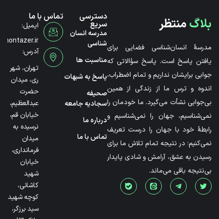
دسترسی
تماس با ما
بلاگ
منتظر
سریع
ایمیل:
مدرسه انسان
@montazer.ir
شناسی
مدرسۀ انسان‌شناسی فضایی برای
آدرس:
مناسبت ها
یافتن پاسخ است. پاسخ سؤالاتی که
تهران، شهر
جوابی برایشان نداریم و تمام اضطراب،
پاسخ به شبهات
ری، میدان
اندوه و ترس ما از زندگی از همین
حضرت
صحیفه
بی‌جوابی نشأت می‌گیرد. ما خودمان را
عبدالعظیم،
سجادیه جامعه
خیابان قم،
نمی‌شناسیم، جهان را نمی‌شناسیم و
درباره ما
نرسیده به
رابطۀ خود با جهان را درست تعریف
تماس با ما
میدان
نمی‌کنیم؛ در نتیجه تمام تلاش ما برای
فرمانداری،
رسیدن به عشق، آرامش و شادی پایدار
خیابان
بی‌نتیجه باقی می‌ماند.
شهید
کاشانی،
کوچه شهید
سید برزگر،