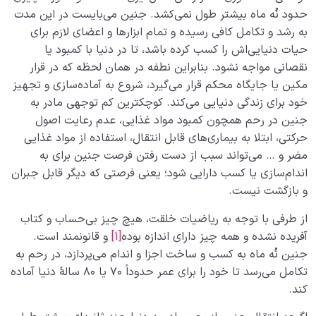
حدود نُه ماه بیشتر طول نمی‌کشد. جنین می‌بایست در این مدت
چه رابطه‌ای بین میزان سلامت جنین و بهره‌مندی از دنیا
به رشد و تکامل کافی رسیده و تمام ابزارها و اعضای لازم برای
وجود دارد؟
حیات دنیایی‌اش را کسب کرده باشد، تا در دنیا با کمبود یا
نقصانی مواجه نشود. بنابراین نطفه در همان لحظه که در قرار
سنّت‌های الهی
0/20
مکین یا جایگاه محکم قرار می‌گیرد، شروع به آماده‌سازی و تجهیز
خود برای زندگی دنیایی می‌کند. کوچکترین کم توجهی مادر به
مرگ یا تولد؟
0/13
جنین در رحم همچون کمبود مواد غذایی، عدم رعایت اصول
حرکتی، ابتلا به بیماری‌های قابل انتقال، استفاده از مواد غذایی
دنیا؛ باشگاه انسان‌سازی
0/8
مضر و … می‌تواند سبب از دست رفتن فرصت جنین برای به
اندام‌سازی یا کسب دارایی شود؛ یعنی فرصتی که دیگر قابل جبران
چگونه انسان شویم؟
0/18
و بازگشت نیست.
از طرفی با توجه به ریاضیات خلقت، هیچ چیز بی‌حساب و کتاب
آفریده نشده و همه چیز دارای اندازه بوده
[1]
و قانونمند است.
جنین نُه ماه به کسب و ساخت اجزا و اندام می‌پردازد، در رحم به
تکامل می‌رسد تا خود را برای عمر حدوداً ۷۰ یا ۸۰ سالۀ دنیا آماده
کند.