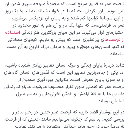
قابلیت سازندگی رحم چیست؟ آیا این خاصیت دائمی و
فرصت عمر به قدری سریع است، که معمولاً متوجه سپری شدن آن
همیشگی است؟
نمی‌شویم. باور نکردنی‌ست که با هر خواب شبانه، به اندازۀ یک روز
از این سرمایۀ گرانبها کم شده و به پایان آن نزدیک‌تر می‌‌شویم.
قدرت رحمی دنیا؛ قابلیتی که نمی‌شود آن را نادیده گرفت
عمر ما فرصتی‌ست که تنها یک بار و آن هم به طور محدود در
دیدن ملکوت اشیاء یعنی چه و چرا اکثر ما این ملکوت را نمی
اختیارمان قرار می‌گیرد. در این میان بزرگترین هنر زندگی
استفاده
بینیم؟
از فرصت‌ها
ی بی‌نظیری است که پیش رو داریم. کیمیای سعادتی
که تنها انسان‌های موفق و پیروز و مردان بزرگ تاریخ به آن دست
مخفی بودن ملکوت، گامی در مسیر درک چیستی ملکوت
یافته‌اند.
نسبت‌ مکانی چیست؟ موقعیت دنیا نسبت به آخرت چگونه
شاید دربارۀ پایان زندگی و مرگ انسان تعابیر زیادی شنیده باشیم،
تعریف می‌شود؟
اما یکی از جامع‌ترین تعابیر این است که نَفَس‌های انسان گام‌های
او به سوی پایان عمرش است. بنابراین بهره‌گیری صحیح از
نسبت وجودی چیست؟ اگر دنیایی نباشد، برای رحم مادر
وجودی قائلیم؟
فرصت عمر که نعمتی بدون تکرار محسوب می‌شود، می‌تواند زندگی
دنیایی ما را به قلۀ آرامش و زندگی آخرتی‌مان را به سر منزل
وسعت آخرت در برابر دنیا از چه قاعده‌ای پیروی می‌کند؟
آسایش برساند.
رابطه دنیا با آخرت، رابطه‌ای ناشناخته که قدر آن را نمی‌دانیم
در این نوشتار قصد داریم که فرصت عمر جنین در رحم مادر را
بررسی کنیم. بدانیم که چگونه می‌توانیم مانند جنینی که از فرصت
درک عظمت آخرت؛ چگونه بزرگی آخرت بر رفتار ما در دنیا اثر
نه ماهۀ خود در رحم مادر حداکثر استفاده را می‌کند، نهایت